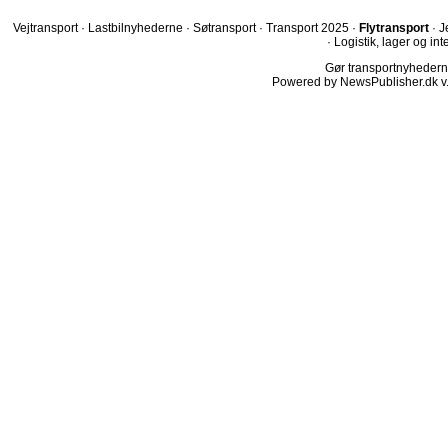
Vejtransport
·
Lastbilnyhederne
·
Søtransport
·
Transport 2025
·
Flytransport
·
J
·
Logistik, lager og int
Gør transportnyhederne.
Powered by NewsPublisher.dk v