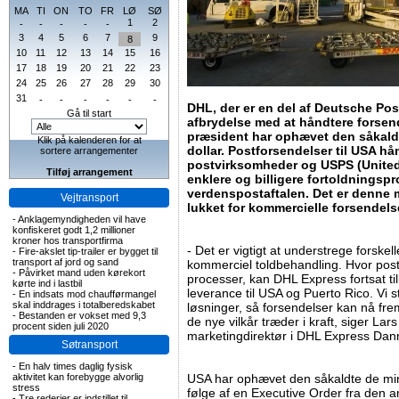
MA
TI
ON
TO
FR
LØ
SØ
1
2
-
-
-
-
-
3
4
5
6
7
9
8
10
11
12
13
14
15
16
17
18
19
20
21
22
23
24
25
26
27
28
29
30
31
-
-
-
-
-
-
DHL, der er en del af Deutsche Po
Gå til start
afbrydelse med at håndtere forsen
præsident har ophævet den såkald
Klik på kalenderen for at
dollar. Postforsendelser til USA h
sortere arrangementer
postvirksomheder og USPS (United 
Tilføj arrangement
enklere og billigere fortoldningsp
verdenspostaftalen. Det er denne m
Vejtransport
lukket for kommercielle forsendelse
-
Anklagemyndigheden vil have
konfiskeret godt 1,2 millioner
kroner hos transportfirma
- Det er vigtigt at understrege forske
-
Fire-akslet tip-trailer er bygget til
transport af jord og sand
kommerciel toldbehandling. Hvor pos
-
Påvirket mand uden kørekort
processer, kan DHL Express fortsat til
kørte ind i lastbil
leverance til USA og Puerto Rico. Vi 
-
En indsats mod chaufførmangel
skal inddrages i totalberedskabet
løsninger, så forsendelser kan nå fre
-
Bestanden er vokset med 9,3
de nye vilkår træder i kraft, siger La
procent siden juli 2020
marketingdirektør i DHL Express Dan
Søtransport
-
En halv times daglig fysisk
aktivitet kan forebygge alvorlig
USA har ophævet den såkaldte de mi
stress
følge af en Executive Order fra den 
-
Tre rederier er indstillet til