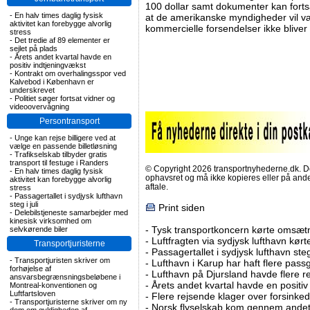
100 dollar samt dokumenter kan forts
-
En halv times daglig fysisk
at de amerikanske myndigheder vil vær
aktivitet kan forebygge alvorlig
kommercielle forsendelser ikke bliver
stress
-
Det tredie af 89 elementer er
sejlet på plads
-
Årets andet kvartal havde en
positiv indtjeningvækst
-
Kontrakt om overhalingsspor ved
Kalvebod i København er
underskrevet
-
Politiet søger fortsat vidner og
videoovervågning
Persontransport
-
Unge kan rejse billigere ved at
vælge en passende billetløsning
-
Trafikselskab tilbyder gratis
transport til festuge i Randers
© Copyright 2026 transportnyhederne.dk. Den
-
En halv times daglig fysisk
ophavsret og må ikke kopieres eller på an
aktivitet kan forebygge alvorlig
aftale.
stress
-
Passagertallet i sydjysk lufthavn
steg i juli
Print siden
-
Delebilstjeneste samarbejder med
kinesisk virksomhed om
-
Tysk transportkoncern kørte omsætni
selvkørende biler
-
Luftfragten via sydjysk lufthavn kørte 
Transportjuristerne
-
Passagertallet i sydjysk lufthavn steg 
-
Transportjuristen skriver om
-
Lufthavn i Karup har haft flere pass
forhøjelse af
-
Lufthavn på Djursland havde flere r
ansvarsbegrænsningsbeløbene i
-
Årets andet kvartal havde en positiv
Montreal-konventionen og
Luftfartsloven
-
Flere rejsende klager over forsinked
-
Transportjuristerne skriver om ny
-
Norsk flyselskab kom gennem andet 