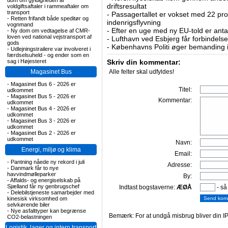
dom om gyldigheden af
driftsresultat
voldgiftsaftaler i rammeaftaler om
transport
-
Passagertallet er vokset med 22 pro
-
Retten frifandt både speditør og
indenrigsflyvning
vognmand
-
Efter en uge med ny EU-told er antal
-
Ny dom om vedtagelse af CMR-
loven ved national vejstransport af
-
Lufthavn ved Esbjerg får forbindelse
gods
-
Københavns Politi øger bemanding i
-
Udlejningstrailere var involveret i
færdselsuheld - og ender som en
sag i Højesteret
Skriv din kommentar:
Magasinet Bus
Alle felter skal udfyldes!
-
Magasinet Bus 6 - 2026 er
Titel:
udkommet
-
Magasinet Bus 5 - 2026 er
Kommentar:
udkommet
-
Magasinet Bus 4 - 2026 er
udkommet
-
Magasinet Bus 3 - 2026 er
udkommet
-
Magasinet Bus 2 - 2026 er
udkommet
Navn:
Energi, miljø og klima
Email:
-
Pantning nåede ny rekord i juli
Adresse:
-
Danmark får to nye
havvindmølleparker
By:
-
Affalds- og energiselskab på
Sjælland får ny genbrugschef
Indtast bogstaverne:
ÆØÅ
- så
-
Delebilstjeneste samarbejder med
kinesisk virksomhed om
selvkørende biler
-
Nye asfalttyper kan begrænse
Bemærk: For at undgå misbrug bliver din IP
CO2-belastningen
Logistik, lager og intern transport