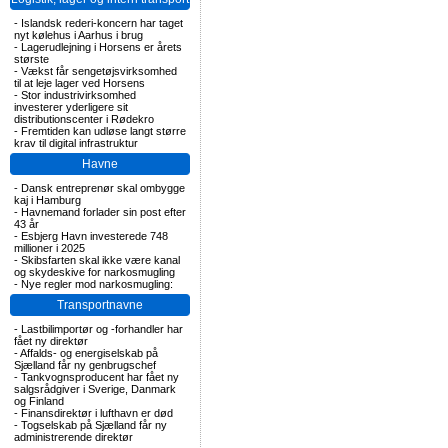
-
Islandsk rederi-koncern har taget
nyt kølehus i Aarhus i brug
-
Lagerudlejning i Horsens er årets
største
-
Vækst får sengetøjsvirksomhed
til at leje lager ved Horsens
-
Stor industrivirksomhed
investerer yderligere sit
distributionscenter i Rødekro
-
Fremtiden kan udløse langt større
krav til digital infrastruktur
Havne
-
Dansk entreprenør skal ombygge
kaj i Hamburg
-
Havnemand forlader sin post efter
43 år
-
Esbjerg Havn investerede 748
millioner i 2025
-
Skibsfarten skal ikke være kanal
og skydeskive for narkosmugling
-
Nye regler mod narkosmugling:
Transportnavne
-
Lastbilimportør og -forhandler har
fået ny direktør
-
Affalds- og energiselskab på
Sjælland får ny genbrugschef
-
Tankvognsproducent har fået ny
salgsrådgiver i Sverige, Danmark
og Finland
-
Finansdirektør i lufthavn er død
-
Togselskab på Sjælland får ny
administrerende direktør