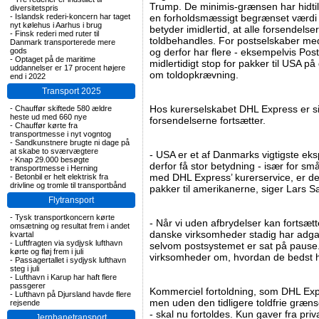
Trump. De minimis-grænsen har hidtil
diversitetspris
-
Islandsk rederi-koncern har taget
en forholdsmæssigt begrænset værdi to
nyt kølehus i Aarhus i brug
betyder imidlertid, at alle forsendelse
-
Finsk rederi med ruter til
toldbehandles. For postselskaber med
Danmark transporterede mere
gods
og derfor har flere - eksempelvis Pos
-
Optaget på de maritime
midlertidigt stop for pakker til USA 
uddannelser er 17 procent højere
om toldopkrævning.
end i 2022
Transport 2025
Hos kurerselskabet DHL Express er si
-
Chauffør skiftede 580 ældre
heste ud med 660 nye
forsendelserne fortsætter.
-
Chauffør kørte fra
transportmesse i nyt vogntog
-
Sandkunstnere brugte ni dage på
at skabe to sværvægtere
- USA er et af Danmarks vigtigste ek
-
Knap 29.000 besøgte
derfor få stor betydning - især for 
transportmesse i Herning
med DHL Express’ kurerservice, er det 
-
Betonbil er helt elektrisk fra
drivline og tromle til transportbånd
pakker til amerikanerne, siger Lars Sa
Flytransport
-
Tysk transportkoncern kørte
- Når vi uden afbrydelser kan fortsætt
omsætning og resultat frem i andet
danske virksomheder stadig har adga
kvartal
-
Luftfragten via sydjysk lufthavn
selvom postsystemet er sat på pause. V
kørte og fløj frem i juli
virksomheder om, hvordan de bedst hå
-
Passagertallet i sydjysk lufthavn
steg i juli
-
Lufthavn i Karup har haft flere
passgerer
Kommerciel fortoldning, som DHL Expres
-
Lufthavn på Djursland havde flere
men uden den tidligere toldfrie græns
rejsende
- skal nu fortoldes. Kun gaver fra priv
Jernbanetransport