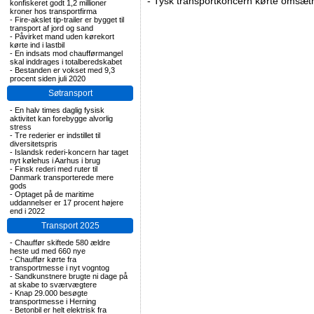
-
Tysk transportkoncern kørte omsætni
konfiskeret godt 1,2 millioner
kroner hos transportfirma
-
Fire-akslet tip-trailer er bygget til
transport af jord og sand
-
Påvirket mand uden kørekort
kørte ind i lastbil
-
En indsats mod chaufførmangel
skal inddrages i totalberedskabet
-
Bestanden er vokset med 9,3
procent siden juli 2020
Søtransport
-
En halv times daglig fysisk
aktivitet kan forebygge alvorlig
stress
-
Tre rederier er indstillet til
diversitetspris
-
Islandsk rederi-koncern har taget
nyt kølehus i Aarhus i brug
-
Finsk rederi med ruter til
Danmark transporterede mere
gods
-
Optaget på de maritime
uddannelser er 17 procent højere
end i 2022
Transport 2025
-
Chauffør skiftede 580 ældre
heste ud med 660 nye
-
Chauffør kørte fra
transportmesse i nyt vogntog
-
Sandkunstnere brugte ni dage på
at skabe to sværvægtere
-
Knap 29.000 besøgte
transportmesse i Herning
-
Betonbil er helt elektrisk fra