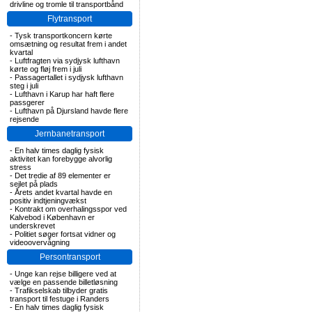
drivline og tromle til transportbånd
Flytransport
-
Tysk transportkoncern kørte
omsætning og resultat frem i andet
kvartal
-
Luftfragten via sydjysk lufthavn
kørte og fløj frem i juli
-
Passagertallet i sydjysk lufthavn
steg i juli
-
Lufthavn i Karup har haft flere
passgerer
-
Lufthavn på Djursland havde flere
rejsende
Jernbanetransport
-
En halv times daglig fysisk
aktivitet kan forebygge alvorlig
stress
-
Det tredie af 89 elementer er
sejlet på plads
-
Årets andet kvartal havde en
positiv indtjeningvækst
-
Kontrakt om overhalingsspor ved
Kalvebod i København er
underskrevet
-
Politiet søger fortsat vidner og
videoovervågning
Persontransport
-
Unge kan rejse billigere ved at
vælge en passende billetløsning
-
Trafikselskab tilbyder gratis
transport til festuge i Randers
-
En halv times daglig fysisk