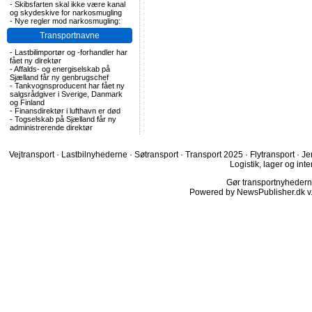
-
Skibsfarten skal ikke være kanal
og skydeskive for narkosmugling
-
Nye regler mod narkosmugling:
Transportnavne
-
Lastbilimportør og -forhandler har
fået ny direktør
-
Affalds- og energiselskab på
Sjælland får ny genbrugschef
-
Tankvognsproducent har fået ny
salgsrådgiver i Sverige, Danmark
og Finland
-
Finansdirektør i lufthavn er død
-
Togselskab på Sjælland får ny
administrerende direktør
Vejtransport
·
Lastbilnyhederne
·
Søtransport
·
Transport 2025
·
Flytransport
·
Je
Logistik, lager og inte
Gør transportnyhederne.
Powered by NewsPublisher.dk v