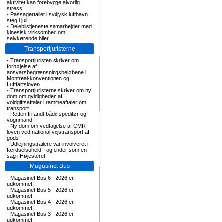
aktivitet kan forebygge alvorlig
stress
-
Passagertallet i sydjysk lufthavn
steg i juli
-
Delebilstjeneste samarbejder med
kinesisk virksomhed om
selvkørende biler
Transportjuristerne
-
Transportjuristen skriver om
forhøjelse af
ansvarsbegrænsningsbeløbene i
Montreal-konventionen og
Luftfartsloven
-
Transportjuristerne skriver om ny
dom om gyldigheden af
voldgiftsaftaler i rammeaftaler om
transport
-
Retten frifandt både speditør og
vognmand
-
Ny dom om vedtagelse af CMR-
loven ved national vejstransport af
gods
-
Udlejningstrailere var involveret i
færdselsuheld - og ender som en
sag i Højesteret
Magasinet Bus
-
Magasinet Bus 6 - 2026 er
udkommet
-
Magasinet Bus 5 - 2026 er
udkommet
-
Magasinet Bus 4 - 2026 er
udkommet
-
Magasinet Bus 3 - 2026 er
udkommet