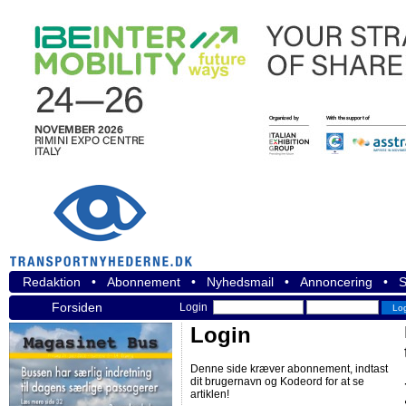
Redaktion
•
Abonnement
•
Nyhedsmail
•
Annoncering
•
S
Forsiden
Login
Login
Denne side kræver abonnement, indtast
dit brugernavn og Kodeord for at se
artiklen!