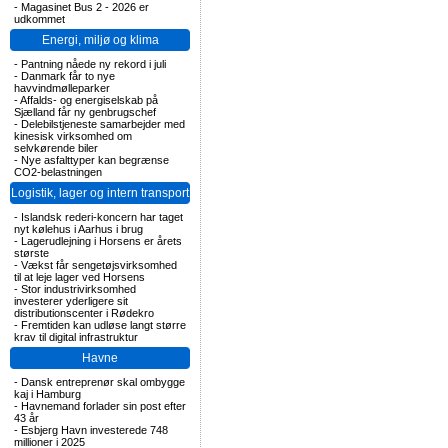
-
Magasinet Bus 2 - 2026 er
udkommet
Energi, miljø og klima
-
Pantning nåede ny rekord i juli
-
Danmark får to nye
havvindmølleparker
-
Affalds- og energiselskab på
Sjælland får ny genbrugschef
-
Delebilstjeneste samarbejder med
kinesisk virksomhed om
selvkørende biler
-
Nye asfalttyper kan begrænse
CO2-belastningen
Logistik, lager og intern transport
-
Islandsk rederi-koncern har taget
nyt kølehus i Aarhus i brug
-
Lagerudlejning i Horsens er årets
største
-
Vækst får sengetøjsvirksomhed
til at leje lager ved Horsens
-
Stor industrivirksomhed
investerer yderligere sit
distributionscenter i Rødekro
-
Fremtiden kan udløse langt større
krav til digital infrastruktur
Havne
-
Dansk entreprenør skal ombygge
kaj i Hamburg
-
Havnemand forlader sin post efter
43 år
-
Esbjerg Havn investerede 748
millioner i 2025