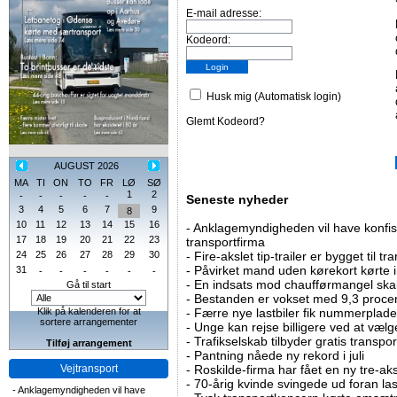
E-mail adresse:
Kodeord:
Husk mig (Automatisk login)
Glemt Kodeord?
AUGUST 2026
MA
TI
ON
TO
FR
LØ
SØ
1
2
-
-
-
-
-
Seneste nyheder
3
4
5
6
7
9
8
10
11
12
13
14
15
16
-
Anklagemyndigheden vil have konfisk
17
18
19
20
21
22
23
transportfirma
24
25
26
27
28
29
30
-
Fire-akslet tip-trailer er bygget til t
-
Påvirket mand uden kørekort kørte in
31
-
-
-
-
-
-
-
En indsats mod chaufførmangel skal
Gå til start
-
Bestanden er vokset med 9,3 procent
Klik på kalenderen for at
-
Færre nye lastbiler fik nummerplader 
sortere arrangementer
-
Unge kan rejse billigere ved at vælg
-
Trafikselskab tilbyder gratis transpor
Tilføj arrangement
-
Pantning nåede ny rekord i juli
Vejtransport
-
Roskilde-firma har fået en ny tre-aksl
-
70-årig kvinde svingede ud foran las
-
Anklagemyndigheden vil have