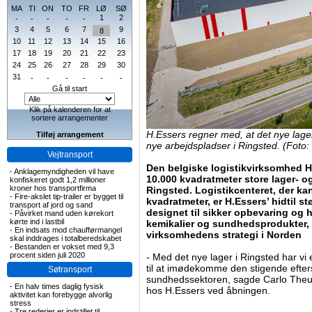
MA
TI
ON
TO
FR
LØ
SØ
1
2
-
-
-
-
-
3
4
5
6
7
9
8
10
11
12
13
14
15
16
17
18
19
20
21
22
23
24
25
26
27
28
29
30
31
-
-
-
-
-
-
Gå til start
Klik på kalenderen for at
sortere arrangementer
H.Essers regner med, at det nye lage
Tilføj arrangement
nye arbejdspladser i Ringsted. (Foto:
Vejtransport
Den belgiske logistikvirksomhed H.
-
Anklagemyndigheden vil have
10.000 kvadratmeter store lager- o
konfiskeret godt 1,2 millioner
kroner hos transportfirma
Ringsted. Logistikcenteret, der kan 
-
Fire-akslet tip-trailer er bygget til
kvadratmeter, er H.Essers’ hidtil s
transport af jord og sand
designet til sikker opbevaring og h
-
Påvirket mand uden kørekort
kørte ind i lastbil
kemikalier og sundhedsprodukter, s
-
En indsats mod chaufførmangel
virksomhedens strategi i Norden
skal inddrages i totalberedskabet
-
Bestanden er vokset med 9,3
procent siden juli 2020
- Med det nye lager i Ringsted har vi
til at imødekomme den stigende efter
Søtransport
sundhedssektoren, sagde Carlo The
-
En halv times daglig fysisk
hos H.Essers ved åbningen.
aktivitet kan forebygge alvorlig
stress
-
Tre rederier er indstillet til