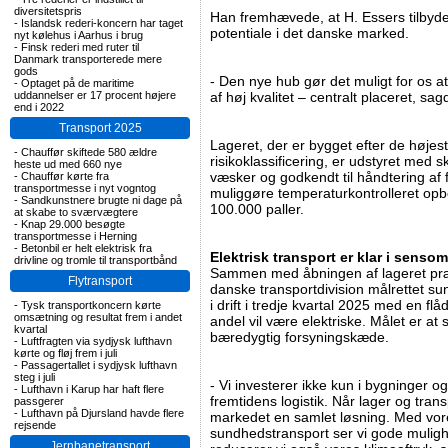
diversitetspris
Han fremhævede, at H. Essers tilbyder
-
Islandsk rederi-koncern har taget
potentiale i det danske marked.
nyt kølehus i Aarhus i brug
-
Finsk rederi med ruter til
Danmark transporterede mere
gods
- Den nye hub gør det muligt for os at
-
Optaget på de maritime
uddannelser er 17 procent højere
af høj kvalitet – centralt placeret, sa
end i 2022
Transport 2025
Lageret, der er bygget efter de højes
-
Chauffør skiftede 580 ældre
risikoklassificering, er udstyret med
heste ud med 660 nye
væsker og godkendt til håndtering af f
-
Chauffør kørte fra
transportmesse i nyt vogntog
muliggøre temperaturkontrolleret opb
-
Sandkunstnere brugte ni dage på
100.000 paller.
at skabe to sværvægtere
-
Knap 29.000 besøgte
transportmesse i Herning
-
Betonbil er helt elektrisk fra
Elektrisk transport er klar i sens
drivline og tromle til transportbånd
Sammen med åbningen af lageret præ
Flytransport
danske transportdivision målrettet s
i drift i tredje kvartal 2025 med en fl
-
Tysk transportkoncern kørte
omsætning og resultat frem i andet
andel vil være elektriske. Målet er at
kvartal
bæredygtig forsyningskæde.
-
Luftfragten via sydjysk lufthavn
kørte og fløj frem i juli
-
Passagertallet i sydjysk lufthavn
steg i juli
- Vi investerer ikke kun i bygninger og
-
Lufthavn i Karup har haft flere
fremtidens logistik. Når lager og trans
passgerer
-
Lufthavn på Djursland havde flere
markedet en samlet løsning. Med vore
rejsende
sundhedstransport ser vi gode muligh
Jernbanetransport