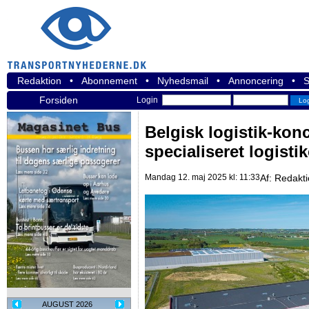
Redaktion
•
Abonnement
•
Nyhedsmail
•
Annoncering
•
S
Forsiden
Login
Belgisk logistik-kon
specialiseret logisti
Mandag 12. maj 2025 kl: 11:33
Af:
Redakt
AUGUST 2026