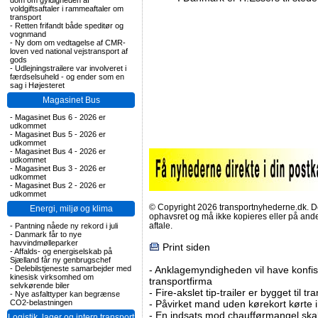
dom om gyldigheden af
voldgiftsaftaler i rammeaftaler om
transport
-
Retten frifandt både speditør og
vognmand
-
Ny dom om vedtagelse af CMR-
loven ved national vejstransport af
gods
-
Udlejningstrailere var involveret i
færdselsuheld - og ender som en
sag i Højesteret
Magasinet Bus
-
Magasinet Bus 6 - 2026 er
udkommet
-
Magasinet Bus 5 - 2026 er
udkommet
-
Magasinet Bus 4 - 2026 er
udkommet
-
Magasinet Bus 3 - 2026 er
udkommet
-
Magasinet Bus 2 - 2026 er
udkommet
© Copyright 2026 transportnyhederne.dk. Den
Energi, miljø og klima
ophavsret og må ikke kopieres eller på an
aftale.
-
Pantning nåede ny rekord i juli
-
Danmark får to nye
havvindmølleparker
Print siden
-
Affalds- og energiselskab på
Sjælland får ny genbrugschef
-
Delebilstjeneste samarbejder med
-
Anklagemyndigheden vil have konfisk
kinesisk virksomhed om
transportfirma
selvkørende biler
-
Fire-akslet tip-trailer er bygget til t
-
Nye asfalttyper kan begrænse
CO2-belastningen
-
Påvirket mand uden kørekort kørte in
-
En indsats mod chaufførmangel skal
Logistik, lager og intern transport