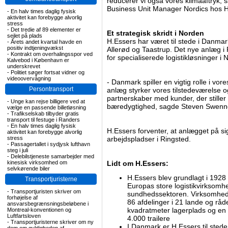
reducerer vi også vores klimaaftryk,
Business Unit Manager Nordics hos H
-
En halv times daglig fysisk
aktivitet kan forebygge alvorlig
stress
-
Det tredie af 89 elementer er
Et strategisk skridt i Norden
sejlet på plads
H.Essers har været til stede i Danmar
-
Årets andet kvartal havde en
positiv indtjeningvækst
Allerød og Taastrup. Det nye anlæg i 
-
Kontrakt om overhalingsspor ved
for specialiserede logistikløsninger i 
Kalvebod i København er
underskrevet
-
Politiet søger fortsat vidner og
videoovervågning
- Danmark spiller en vigtig rolle i vor
Persontransport
anlæg styrker vores tilstedeværelse o
partnerskaber med kunder, der stiller h
-
Unge kan rejse billigere ved at
bæredygtighed, sagde Steven Swenn
vælge en passende billetløsning
-
Trafikselskab tilbyder gratis
transport til festuge i Randers
-
En halv times daglig fysisk
H.Essers forventer, at anlægget på si
aktivitet kan forebygge alvorlig
stress
arbejdspladser i Ringsted.
-
Passagertallet i sydjysk lufthavn
steg i juli
-
Delebilstjeneste samarbejder med
kinesisk virksomhed om
Lidt om H.Essers:
selvkørende biler
H.Essers blev grundlagt i 1928 
Transportjuristerne
Europas store logistikvirksomh
-
Transportjuristen skriver om
sundhedssektoren. Virksomhede
forhøjelse af
86 afdelinger i 21 lande og rå
ansvarsbegrænsningsbeløbene i
kvadratmeter lagerplads og en f
Montreal-konventionen og
Luftfartsloven
4.000 trailere
-
Transportjuristerne skriver om ny
I Danmark er H.Essers til stede