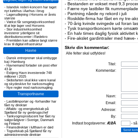
-
Bestanden er vokset med 9,3 procent
-
Islandsk rederi-koncern har taget
-
Færre nye lastbiler fik nummerplader 
nyt kølehus i Aarhus i brug
-
Pantning nåede ny rekord i juli
-
Lagerudlejning i Horsens er årets
-
Roskilde-firma har fået en ny tre-aksl
største
-
Vækst får sengetøjsvirksomhed
-
70-årig kvinde svingede ud foran las
til at leje lager ved Horsens
-
Tysk transportkoncern kørte omsætni
-
Stor industrivirksomhed
-
En halv times daglig fysisk aktivitet
investerer yderligere sit
distributionscenter i Rødekro
-
Fire-akslet gardintrailer med hæve-
-
Fremtiden kan udløse langt større
krav til digital infrastruktur
Skriv din kommentar:
Havne
Alle felter skal udfyldes!
-
Dansk entreprenør skal ombygge
kaj i Hamburg
Titel:
-
Havnemand forlader sin post efter
43 år
Kommentar:
-
Esbjerg Havn investerede 748
millioner i 2025
-
Skibsfarten skal ikke være kanal
og skydeskive for narkosmugling
-
Nye regler mod narkosmugling:
Transportnavne
Navn:
-
Lastbilimportør og -forhandler har
Email:
fået ny direktør
-
Affalds- og energiselskab på
Adresse:
Sjælland får ny genbrugschef
-
Tankvognsproducent har fået ny
By:
salgsrådgiver i Sverige, Danmark
Indtast bogstaverne:
ÆØÅ
- så
og Finland
-
Finansdirektør i lufthavn er død
-
Togselskab på Sjælland får ny
administrerende direktør