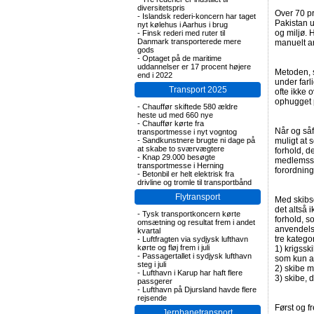
diversitetspris
Over 70 pr
-
Islandsk rederi-koncern har taget
Pakistan u
nyt kølehus i Aarhus i brug
og miljø. 
-
Finsk rederi med ruter til
Danmark transporterede mere
manuelt a
gods
-
Optaget på de maritime
uddannelser er 17 procent højere
Metoden, s
end i 2022
under farl
Transport 2025
ofte ikke 
ophugget 
-
Chauffør skiftede 580 ældre
heste ud med 660 nye
-
Chauffør kørte fra
Når og såf
transportmesse i nyt vogntog
-
Sandkunstnere brugte ni dage på
muligt at 
at skabe to sværvægtere
forhold, d
-
Knap 29.000 besøgte
medlemssta
transportmesse i Herning
forordning
-
Betonbil er helt elektrisk fra
drivline og tromle til transportbånd
Flytransport
Med skibs
det altså 
-
Tysk transportkoncern kørte
forhold, s
omsætning og resultat frem i andet
anvendelse
kvartal
tre katego
-
Luftfragten via sydjysk lufthavn
kørte og fløj frem i juli
1) krigssk
-
Passagertallet i sydjysk lufthavn
som kun a
steg i juli
2) skibe 
-
Lufthavn i Karup har haft flere
3) skibe, 
passgerer
-
Lufthavn på Djursland havde flere
rejsende
Først og f
Jernbanetransport