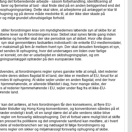
fang det forberedende arbejde - såsom forbehandling, identificering af
e farer og fjernelse af last - skal finde sted på en anden beliggenhed end det
bsophugningsanlæg. Dette skal sikre, at arbejderne på anlægget er klar til
hugning og på denne måde medvirke til, at der ikke sker skade på
og miljø grundet uforudsigelige forhold.
 stiller forordningen krav om myndighedernes løbende syn af skibe for at
skibene lever op til forordningens krav. Skibet skal synes første gang inden
tsættelse og herefter skal der ske periodisk syn af skibet. Hvor ofte disse
 syn skal gennemføres fastsættes individuelt i de enkelte EU-medlemsstater,
 maksimalt gå fem år mellem hvert syn. Der skal desuden foretages et syn,
et sendes til ophugning, hvor det undersøges om listen over farlige
 er korrekt, om der er udarbejdet en skibshugningsplan, og om
gningsanlægget optræder på den europæiske liste.
dvendes, at forordningens regler synes ganske lette at omgå, idet rederier
ndre deres skibes flagstat til et land, der ikke er medlem af EU, forud for at
ndes til ophugning. At skibe sejler under en anden flagstat, end der hvor
r hjemmehørende, er allerede tilfældet i dag, hvor mange skibe, der
es af rederier hjemmehørende i EU, sejler under flag fra et ikke-EU-
rende land.
 kan det anføres, at hvis forordningen får den konsekvens, at flere EU-
ater tilslutter sig Hong Kong-konventionen, og konventionen således på et
ræder endeligt i kraft, vil en langt større del af alle verdens skibe blive
f regler om forsvarlig skibsophugning. Det vil fortsat være muligt blot at skifte
men presset fra politikere og det omgivende samfund kan medføre, at i hvert
 dele af rederibranchen ser sig nødsaget til følge forordningens og
ens regler om sikker og miljømæssigt forsvarlig ophugning af skibe.