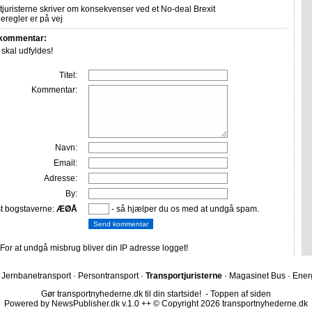
tjuristerne skriver om konsekvenser ved et No-deal Brexit
eregler er på vej
 kommentar:
r skal udfyldes!
Titel:
Kommentar:
Navn:
Email:
Adresse:
By:
st bogstaverne:
ÆØÅ
- så hjælper du os med at undgå spam.
or at undgå misbrug bliver din IP adresse logget!
·
Jernbanetransport
·
Persontransport
·
Transportjuristerne
·
Magasinet Bus
·
Energ
Gør transportnyhederne.dk til din startside!
-
Toppen af siden
Powered by NewsPublisher.dk v.1.0
++ © Copyright 2026 transportnyhederne.dk