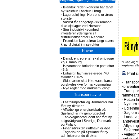
-
Islandsk rederi-koncern har taget
nyt kølehus i Aarhus i brug
-
Lagerudlejning i Horsens er årets
største
-
Vækst får sengetøjsvirksomhed
til at leje lager ved Horsens
-
Stor industrivirksomhed
investerer yderligere sit
distributionscenter i Rødekro
-
Fremtiden kan udløse langt større
krav til digital infrastruktur
Havne
-
Dansk entreprenør skal ombygge
kaj i Hamburg
© Copyright
kopieres el
-
Havnemand forlader sin post efter
43 år
-
Esbjerg Havn investerede 748
Print s
millioner i 2025
-
Skibsfarten skal ikke være kanal
-
Transpor
og skydeskive for narkosmugling
konvention
-
Nye regler mod narkosmugling:
-
Transport
Transportnavne
rammeafta
-
Retten f
-
Lastbilimportør og -forhandler har
-
Ny dom o
fået ny direktør
-
Udlejning
-
Affalds- og energiselskab på
-
Sag om en
Sjælland får ny genbrugschef
-
Landevejs
-
Tankvognsproducent har fået ny
salgsrådgiver i Sverige, Danmark
landevejs
og Finland
-
Aflysnin
-
Finansdirektør i lufthavn er død
-
Søfarend
-
Togselskab på Sjælland får ny
-
Vejlednin
administrerende direktør
opdateret