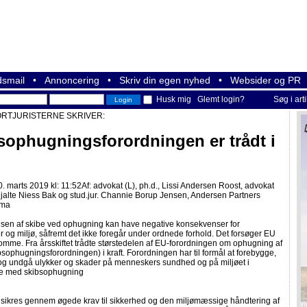
smail
•
Annoncering
•
Skriv din egen nyhed
•
Websider og PR
Husk mig
Glemt login?
Søg i art
RTJURISTERNE SKRIVER:
sophugningsforordningen er trådt i
. marts 2019 kl: 11:52
Af:
advokat (L), ph.d., Lissi Andersen Roost, advokat
alte Niess Bak og stud.jur. Channie Borup Jensen, Andersen Partners
rma
elsen af skibe ved ophugning kan have negative konsekvenser for
og miljø, såfremt det ikke foregår under ordnede forhold. Det forsøger EU
mme. Fra årsskiftet trådte størstedelen af EU-forordningen om ophugning af
bsophugningsforordningen) i kraft. Forordningen har til formål at forebygge,
og undgå ulykker og skader på menneskers sundhed og på miljøet i
se med skibsophugning
 sikres gennem øgede krav til sikkerhed og den miljømæssige håndtering af