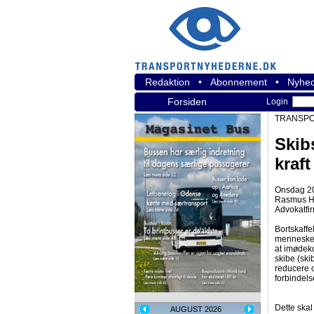
Redaktion
•
Abonnement
•
Nyhed
Forsiden
Login
TRANSPO
Skib
kraft
Onsdag 20
Rasmus Hj
Advokatfi
Bortskaff
mennesker 
at imødeko
skibe (ski
reducere 
forbindel
Dette skal
AUGUST 2026