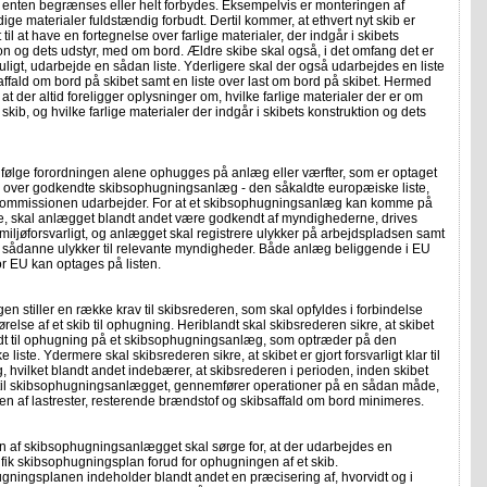
 enten begrænses eller helt forbydes. Eksempelvis er monteringen af
ige materialer fuldstændig forbudt. Dertil kommer, at ethvert nyt skib er
t til at have en fortegnelse over farlige materialer, der indgår i skibets
on og dets udstyr, med om bord. Ældre skibe skal også, i det omfang det er
uligt, udarbejde en sådan liste. Yderligere skal der også udarbejdes en liste
saffald om bord på skibet samt en liste over last om bord på skibet. Hermed
, at der altid foreligger oplysninger om, hvilke farlige materialer der er om
 skib, og hvilke farlige materialer der indgår i skibets konstruktion og dets
følge forordningen alene ophugges på anlæg eller værfter, som er optaget
te over godkendte skibsophugningsanlæg - den såkaldte europæiske liste,
mmissionen udarbejder. For at et skibsophugningsanlæg kan komme på
te, skal anlægget blandt andet være godkendt af myndighederne, drives
 miljøforsvarligt, og anlægget skal registrere ulykker på arbejdspladsen samt
e sådanne ulykker til relevante myndigheder. Både anlæg beliggende i EU
r EU kan optages på listen.
en stiller en række krav til skibsrederen, som skal opfyldes i forbindelse
relse af et skib til ophugning. Heriblandt skal skibsrederen sikre, at skibet
ndt til ophugning på et skibsophugningsanlæg, som optræder på den
liste. Ydermere skal skibsrederen sikre, at skibet er gjort forsvarligt klar til
 hvilket blandt andet indebærer, at skibsrederen i perioden, inden skibet
 til skibsophugningsanlægget, gennemfører operationer på en sådan måde,
n af lastrester, resterende brændstof og skibsaffald om bord minimeres.
n af skibsophugningsanlægget skal sørge for, at der udarbejdes en
fik skibsophugningsplan forud for ophugningen af et skib.
ningsplanen indeholder blandt andet en præcisering af, hvorvidt og i