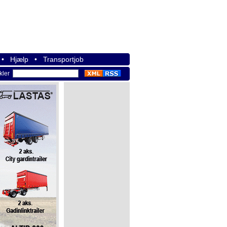
•
Hjælp
•
Transportjob
ikler