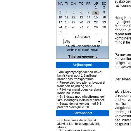
et skib ge
MA
TI
ON
TO
FR
LØ
SØ
ratificer
1
2
-
-
-
-
-
3
4
5
6
7
9
8
10
11
12
13
14
15
16
Hong Kong
og miljøet
17
18
19
20
21
22
23
Maritime O
24
25
26
27
28
29
30
det dog, a
31
-
-
-
-
-
-
repræsente
Gå til start
kombinere
mindst tr
Klik på kalenderen for at
sortere arrangementer
På nuværen
Tilføj arrangement
konvention
tidligere 
Vejtransport
http://ww
-
Anklagemyndigheden vil have
konfiskeret godt 1,2 millioner
kroner hos transportfirma
Der synes 
-
Fire-akslet tip-trailer er bygget til
transport af jord og sand
-
Påvirket mand uden kørekort
EU’s kibso
kørte ind i lastbil
til regler
-
En indsats mod chaufførmangel
end konve
skal inddrages i totalberedskabet
-
Bestanden er vokset med 9,3
ikrafttræd
procent siden juli 2020
vidtgåend
endeligt i
Søtransport
konventio
flag, bliv
-
En halv times daglig fysisk
aktivitet kan forebygge alvorlig
tidspunkt 
stress
-
Tre rederier er indstillet til