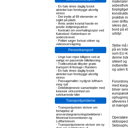
materialer
asbesthold
-
En halv times daglig fysisk
forpligtige
aktivitet kan forebygge alvorlig
stress
konstrukti
-
Det tredie af 89 elementer er
praktisk m
sejlet på plads
over drift
-
Årets andet kvartal havde en
sikres det
positiv indtjeningvækst
bord på et
-
Kontrakt om overhalingsspor ved
udstyr.
Kalvebod i København er
underskrevet
-
Politiet søger fortsat vidner og
videoovervågning
Skibe må i
på en lis
Persontransport
som EU-Ko
-
Unge kan rejse billigere ved at
denne lis
vælge en passende billetløsning
sikkert og
-
Trafikselskab tilbyder gratis
indberett
transport til festuge i Randers
og uden fo
-
En halv times daglig fysisk
aktivitet kan forebygge alvorlig
stress
-
Passagertallet i sydjysk lufthavn
Forordning
steg i juli
med klargø
-
Delebilstjeneste samarbejder med
bliver se
kinesisk virksomhed om
europæiske 
selvkørende biler
ophugning,
Transportjuristerne
afleveres
at mængde
-
Transportjuristen skriver om
forhøjelse af
ansvarsbegrænsningsbeløbene i
Operatøre
Montreal-konventionen og
Luftfartsloven
skibsspeci
-
Transportjuristerne skriver om ny
Skibsophug