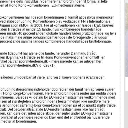
nnem hele dets livscyklus. Ydermere har forordningen til formål at lette
ingen af Hong Kong-konventionen i EU-medlemsstaterne.
-konventionen har ligesom forordningen til formål at beskytte mennesker
 ved skibsophugning. Konventionen blev vedtaget af FN’s Internationale
rganisation (IMO) i år 2009. For at konventionen kan træde i kraft, kræves
t den tiltrædes af mindst 15 lande, hvis kombinerede handelsflåde
rer mindst 40 procent af den globale handelsflådes bruttotonnage, og hvis
de maksimale årlige ophugningsmængde i de foregående ti år udgør
e procent af de samme landes kombinerede handelsflådes bruttotonnage.
de tidspunkt har alene otte lande, herunder Danmark, tiltrådt
en (Danmarks tiltrædelse til Hong Kong-konventionen er omtalt i en
artikel på transportnyhederne.dk - interesserede kan se artiklen her:
w.transportnyhederne.dk/?Id=62871).
således umiddelbart at være lang vej til konventionens ikrafttræden.
phugningsforordning indeholder dog regler, der langt hen ad vejen svarer
ne i Hong Kong-konventionen. Flere af forordningens regler går endda videre
ntionens. Således vil det nu for EU-medlemsstaternes vedkommende med
elsen af størstedelen af forordningens bestemmelser ikke medføre mere
e ændringer, såfremt Hong Kong-konventionen på et tidspunkt skulle træde
 kraft. Det betyder altså, at de EU-medlemsstater, som ikke har tiltrådt
nen, kan gøre det, uden at de skibe, der sejler under EU-medlemsstatens
er omfattet af yderligere regler og krav, end det er tilfældet på nuværende
i medfør af forordningen.