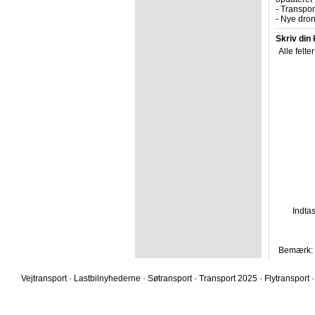
-
Transpor
-
Nye dron
Skriv din
Alle felte
Indta
Bemærk: F
Vejtransport
·
Lastbilnyhederne
·
Søtransport
·
Transport 2025
·
Flytransport