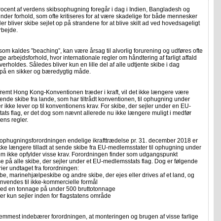
ocent af verdens skibsophugning foregår i dag i Indien, Bangladesh og
nder forhold, som ofte kritiseres for at være skadelige for både mennesker
Her bliver skibe sejlet op på strandene for at blive skilt ad ved hovedsageligt
rbejde.
om kaldes ”beaching”, kan være årsag til alvorlig forurening og udføres ofte
ige arbejdsforhold, hvor internationale regler om håndtering af farligt affald
overholdes. Således bliver kun en lille del af alle udtjente skibe i dag
på en sikker og bæredygtig måde.
remt Hong Kong-Konventionen træder i kraft, vil det ikke længere være
sende skibe fra lande, som har tiltrådt konventionen, til ophugning under
er ikke lever op til konventionens krav. For skibe, der sejler under en EU-
ts flag, er det dog som nævnt allerede nu ikke længere muligt i medfør
ens regler.
ophugningsforordningen endelige ikrafttrædelse pr. 31. december 2018 er
ikke længere tilladt at sende skibe fra EU-medlemsstater til ophugning under
om ikke opfylder visse krav. Forordningen finder som udgangspunkt
 på alle skibe, der sejler under et EU-medlemsstats flag. Dog er følgende
rier undtaget fra forordningen:
ibe, marinehjælpeskibe og andre skibe, der ejes eller drives af et land, og
nvendes til ikke-kommercielle formål
med en tonnage på under 500 bruttotonnage
der kun sejler inden for flagstatens område
remmest indebærer forordningen, at monteringen og brugen af visse farlige