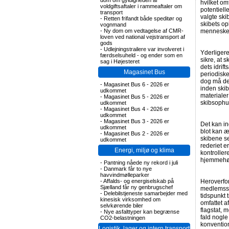
dom om gyldigheden af
hvilket om
voldgiftsaftaler i rammeaftaler om
potentiell
transport
valgte ski
-
Retten frifandt både speditør og
skibets op
vognmand
-
Ny dom om vedtagelse af CMR-
mennesker 
loven ved national vejstransport af
gods
-
Udlejningstrailere var involveret i
Yderligere
færdselsuheld - og ender som en
sikre, at 
sag i Højesteret
dets idrif
Magasinet Bus
periodiske
dog må der
-
Magasinet Bus 6 - 2026 er
inden skib
udkommet
materialer
-
Magasinet Bus 5 - 2026 er
skibsophu
udkommet
-
Magasinet Bus 4 - 2026 er
udkommet
-
Magasinet Bus 3 - 2026 er
Det kan in
udkommet
blot kan æ
-
Magasinet Bus 2 - 2026 er
skibene se
udkommet
rederiet e
Energi, miljø og klima
kontroller
hjemmehø
-
Pantning nåede ny rekord i juli
-
Danmark får to nye
havvindmølleparker
-
Affalds- og energiselskab på
Heroverfor
Sjælland får ny genbrugschef
medlemsst
-
Delebilstjeneste samarbejder med
tidspunkt t
kinesisk virksomhed om
omfattet a
selvkørende biler
flagstat, 
-
Nye asfalttyper kan begrænse
fald nogle
CO2-belastningen
konvention
Logistik, lager og intern transport