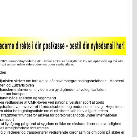
 2026 transportnyhederne.dk. Denne artikel er beskyttet af lov om ophavsret og må ikke
ler på anden måde videreudnyttes uden særlig aftale.
iden
tjuristen skriver om forhøjelse af ansvarsbegrænsningsbeløbene i Montreal-
en og Luftfartsloven
juristerne skriver om ny dom om gyldigheden af voldgiftsaftaler i
ler om transport
rifandt både speditør og vognmand
m vedtagelse af CMR-loven ved national vejstransport af gods
strailere var involveret i færdselsuheld - og ender som en sag i Højesteret
 uklar befragtningsaftale om et off-shore skib blev afgjort i retten
fragtfører frifundet for ansvar for bortkomst af gods under international
transport
g af flyafgang på grund af sygdom er ikke en ekstraordinær omstændighed
es arbejdsforhold forsømmes
g til rederier og transportører vedrørende coronasmitte om bord på skibe er