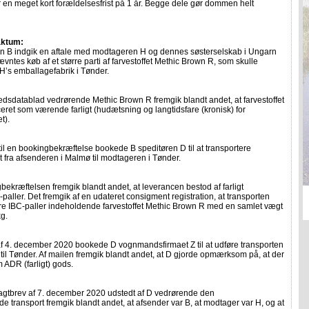
r en meget kort forældelsesfrist på 1 år. Begge dele gør dommen helt
aktum:
n B indgik en aftale med modtageren H og dennes søsterselskab i Ungarn
vntes køb af et større parti af farvestoffet Methic Brown R, som skulle
l H’s emballagefabrik i Tønder.
edsdatablad vedrørende Methic Brown R fremgik blandt andet, at farvestoffet
iceret som værende farligt (hudætsning og langtidsfare (kronisk) for
t).
til en bookingbekræftelse bookede B speditøren D til at transportere
et fra afsenderen i Malmø til modtageren i Tønder.
bekræftelsen fremgik blandt andet, at leverancen bestod af farligt
-paller. Det fremgik af en udateret consigment registration, at transporten
ire IBC-paller indeholdende farvestoffet Methic Brown R med en samlet vægt
g.
af 4. december 2020 bookede D vognmandsfirmaet Z til at udføre transporten
til Tønder. Af mailen fremgik blandt andet, at D gjorde opmærksom på, at der
m ADR (farligt) gods.
agtbrev af 7. december 2020 udstedt af D vedrørende den
 transport fremgik blandt andet, at afsender var B, at modtager var H, og at