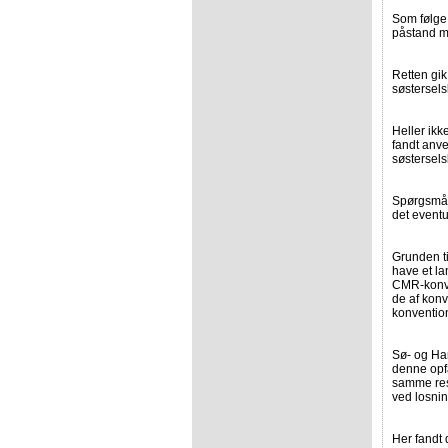
Som følge 
påstand m
Retten gik
søstersel
Heller ikk
fandt anve
søstersels
Spørgsmål
det eventu
Grunden ti
have et l
CMR-konve
de af konv
konvention
Sø- og Han
denne opfa
samme res
ved losnin
Her fandt 