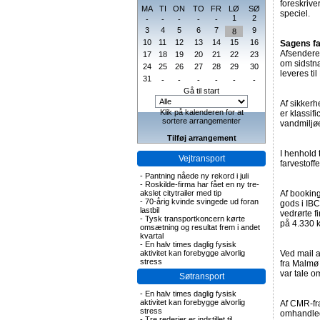
foreskrive
MA
TI
ON
TO
FR
LØ
SØ
speciel.
1
2
-
-
-
-
-
3
4
5
6
7
9
8
10
11
12
13
14
15
16
Sagens f
Afsendere
17
18
19
20
21
22
23
om sidstnæ
24
25
26
27
28
29
30
leveres ti
31
-
-
-
-
-
-
Gå til start
Af sikkerh
Klik på kalenderen for at
er klassif
sortere arrangementer
vandmiljøe
Tilføj arrangement
I henhold 
Vejtransport
farvestoff
-
Pantning nåede ny rekord i juli
-
Roskilde-firma har fået en ny tre-
akslet citytrailer med tip
Af booking
-
70-årig kvinde svingede ud foran
gods i IBC
lastbil
vedrørte f
-
Tysk transportkoncern kørte
på 4.330 k
omsætning og resultat frem i andet
kvartal
-
En halv times daglig fysisk
aktivitet kan forebygge alvorlig
Ved mail 
stress
fra Malmø 
var tale o
Søtransport
-
En halv times daglig fysisk
aktivitet kan forebygge alvorlig
Af CMR-fr
stress
omhandlede
-
Tre rederier er indstillet til