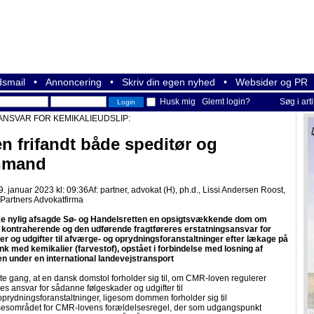
smail
•
Annoncering
•
Skriv din egen nyhed
•
Websider og PR
Husk mig
Glemt login?
Søg i art
ANSVAR FOR KEMIKALIEUDSLIP:
en frifandt både speditør og
nmand
. januar 2023 kl: 09:36
Af:
partner, advokat (H), ph.d., Lissi Andersen Roost,
Partners Advokatfirma
e nylig afsagde Sø- og Handelsretten en opsigtsvækkende dom om
 kontraherende og den udførende fragtføreres erstatningsansvar for
er og udgifter til afværge- og oprydningsforanstaltninger efter lækage på
nk med kemikalier (farvestof), opstået i forbindelse med losning af
en under en international landevejstransport
ste gang, at en dansk domstol forholder sig til, om CMR-loven regulerer
nes ansvar for sådanne følgeskader og udgifter til
prydningsforanstaltninger, ligesom dommen forholder sig til
esområdet for CMR-lovens forældelsesregel, der som udgangspunkt