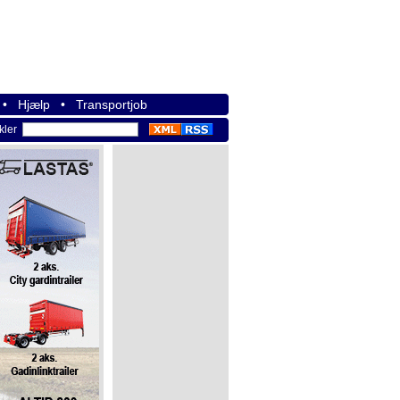
•
Hjælp
•
Transportjob
ikler