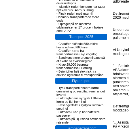
udførende 
diversitetspris
-
Islandsk rederi-koncern har taget
nyt kølehus i Aarhus i brug
Det fremgi
-
Finsk rederi med ruter til
Danmark transporterede mere
2020 med 
gods
-
Optaget på de maritime
uddannelser er 17 procent højere
Under rets
end i 2022
emballagef
Transport 2025
pallerne h
-
Chauffør skiftede 580 ældre
heste ud med 660 nye
Af Udrykn
-
Chauffør kørte fra
modtaget d
transportmesse i nyt vogntog
-
Sandkunstnere brugte ni dage på
at skabe to sværvægtere
-
Knap 29.000 besøgte
”… Beskriv
transportmesse i Herning
ABA alarm,
-
Betonbil er helt elektrisk fra
brintoveri
drivline og tromle til transportbånd
alarmen ti
Flytransport
punkteret 
Ved ankom
-
Tysk transportkoncern kørte
om ambula
omsætning og resultat frem i andet
afspærret
kvartal
-
Luftfragten via sydjysk lufthavn
kørte og fløj frem i juli
-
Passagertallet i sydjysk lufthavn
Det fremg
steg i juli
modtaget 
-
Lufthavn i Karup har haft flere
passgerer
-
Lufthavn på Djursland havde flere
”…Assista
rejsende
På virksom
Jernbanetransport