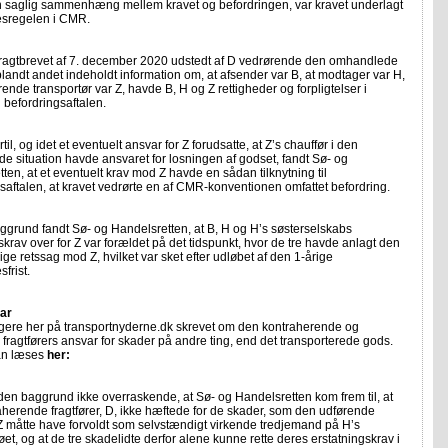
n saglig sammenhæng mellem kravet og befordringen, var kravet underlagt
esregelen i CMR.
agtbrevet af 7. december 2020 udstedt af D vedrørende den omhandlede
blandt andet indeholdt information om, at afsender var B, at modtager var H,
rende transportør var Z, havde B, H og Z rettigheder og forpligtelser i
l befordringsaftalen.
il, og idet et eventuelt ansvar for Z forudsatte, at Z’s chauffør i den
 situation havde ansvaret for losningen af godset, fandt Sø- og
ten, at et eventuelt krav mod Z havde en sådan tilknytning til
saftalen, at kravet vedrørte en af CMR-konventionen omfattet befordring.
grund fandt Sø- og Handelsretten, at B, H og H’s søsterselskabs
skrav over for Z var forældet på det tidspunkt, hvor de tre havde anlagt den
ge retssag mod Z, hvilket var sket efter udløbet af den 1-årige
sfrist.
ar
ligere her på transportnyderne.dk skrevet om den kontraherende og
fragtførers ansvar for skader på andre ting, end det transporterede gods.
kan læses
her:
den baggrund ikke overraskende, at Sø- og Handelsretten kom frem til, at
herende fragtfører, D, ikke hæftede for de skader, som den udførende
 Z måtte have forvoldt som selvstændigt virkende tredjemand på H’s
øet, og at de tre skadelidte derfor alene kunne rette deres erstatningskrav i