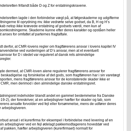
delsretten frifandt både D og Z for erstatningskravene.
delsretten lagde i den forbindelse vægt på, at følgeskaderne og udgifterne
taltningerne til oprydning mv. ikke vedrørte selve godset, da B, H og H’s
kab netop ikke krævede erstatning af godsets værdi, men kun af
somkostningerne. Skaderne kunne efter deres karakter og opståen heller
gt anses for omfattet af parternes fragtaftale.
dt derfor, at CMR-lovens regler om fragtførerens ansvar i lovens kapitel IV
 anvendelse ved vurderingen af D’s ansvar, men at et eventuelt
sansvar for D i stedet var reguleret af dansk rets almindelige
sregler.
gde dermed, at CMR-loven alene regulerer fragtførerens ansvar for
 beskadigelse og forsinkelse af det gods, som fragtføreren har i sin varetægt
sporten, mens fragtførerens ansvar for de konstaterede skader ikke er
i CMR, men derimod i den almindelige danske erstatningsret.
tatningsret indeholder blandt andet en gammel bestemmelse fra Danske
19-2), der foreskriver, at en arbejdsgiver hæfter for skader og tab, som
erens ansatte forvolder ved fejl eller forsømmelse, mens de udfører deres
r arbejdsgiveren.
erbud ansat i et kurerfirma for eksempel i forbindelse med levering af en
 sin arbejdsgiver ved en fejl ødelagt pakkemodtagerens hoveddør ved
 af pakken, hæfter arbejdsgiveren (kurerfirmaet) normalt for