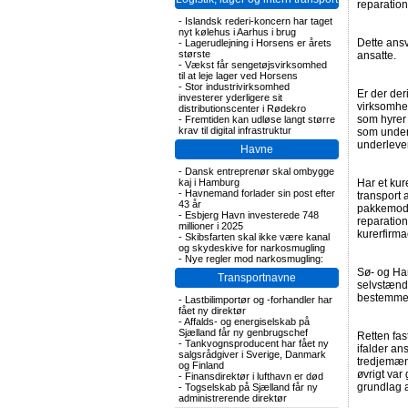
reparatio
-
Islandsk rederi-koncern har taget
nyt kølehus i Aarhus i brug
Dette ansv
-
Lagerudlejning i Horsens er årets
største
ansatte.
-
Vækst får sengetøjsvirksomhed
til at leje lager ved Horsens
-
Stor industrivirksomhed
Er der de
investerer yderligere sit
virksomhe
distributionscenter i Rødekro
som hyrer
-
Fremtiden kan udløse langt større
krav til digital infrastruktur
som under
underleve
Havne
-
Dansk entreprenør skal ombygge
kaj i Hamburg
Har et ku
-
Havnemand forlader sin post efter
transport 
43 år
pakkemodta
-
Esbjerg Havn investerede 748
reparation
millioner i 2025
kurerfirma
-
Skibsfarten skal ikke være kanal
og skydeskive for narkosmugling
-
Nye regler mod narkosmugling:
Sø- og Han
Transportnavne
selvstændi
bestemmel
-
Lastbilimportør og -forhandler har
fået ny direktør
-
Affalds- og energiselskab på
Sjælland får ny genbrugschef
Retten fas
-
Tankvognsproducent har fået ny
ifalder an
salgsrådgiver i Sverige, Danmark
tredjemænd
og Finland
øvrigt var
-
Finansdirektør i lufthavn er død
grundlag a
-
Togselskab på Sjælland får ny
administrerende direktør