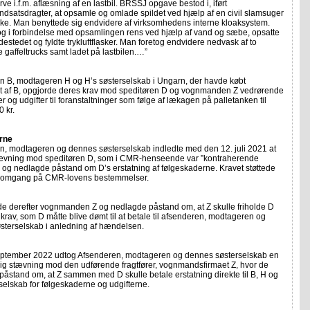
rve i.f.m. aflæsning af en lastbil. BRSSJ opgave bestod i, iført
ndsatsdragter, at opsamle og omlade spildet ved hjælp af en civil slamsuger
anke. Man benyttede sig endvidere af virksomhedens interne kloaksystem.
og i forbindelse med opsamlingen rens ved hjælp af vand og sæbe, opsatte
destedet og fyldte trykluftflasker. Man foretog endvidere nedvask af to
 gaffeltrucks samt ladet på lastbilen.…”
n B, modtageren H og H’s søsterselskab i Ungarn, der havde købt
fet af B, opgjorde deres krav mod speditøren D og vognmanden Z vedrørende
r og udgifter til foranstaltninger som følge af lækagen på palletanken til
 kr.
rne
n, modtageren og dennes søsterselskab indledte med den 12. juli 2021 at
ævning mod speditøren D, som i CMR-henseende var ”kontraherende
”, og nedlagde påstand om D’s erstatning af følgeskaderne. Kravet støttede
te omgang på CMR-lovens bestemmelser.
e derefter vognmanden Z og nedlagde påstand om, at Z skulle friholde D
t krav, som D måtte blive dømt til at betale til afsenderen, modtageren og
sterselskab i anledning af hændelsen.
september 2022 udtog Afsenderen, modtageren og dennes søsterselskab en
ig stævning mod den udførende fragtfører, vognmandsfirmaet Z, hvor de
åstand om, at Z sammen med D skulle betale erstatning direkte til B, H og
selskab for følgeskaderne og udgifterne.