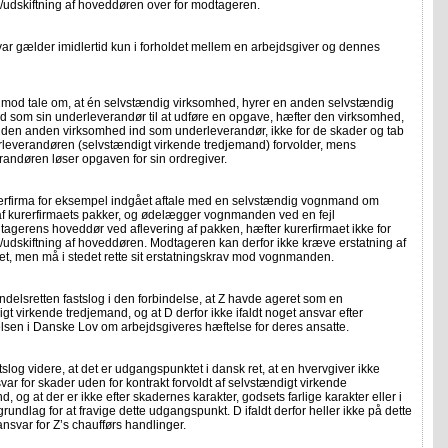
n/udskiftning af hoveddøren over for modtageren.
ar gælder imidlertid kun i forholdet mellem en arbejdsgiver og dennes
rimod tale om, at én selvstændig virksomhed, hyrer en anden selvstændig
d som sin underleverandør til at udføre en opgave, hæfter den virksomhed,
 den anden virksomhed ind som underleverandør, ikke for de skader og tab
leverandøren (selvstændigt virkende tredjemand) forvolder, mens
randøren løser opgaven for sin ordregiver.
rerfirma for eksempel indgået aftale med en selvstændig vognmand om
af kurerfirmaets pakker, og ødelægger vognmanden ved en fejl
gerens hoveddør ved aflevering af pakken, hæfter kurerfirmaet ikke for
/udskiftning af hoveddøren. Modtageren kan derfor ikke kræve erstatning af
et, men må i stedet rette sit erstatningskrav mod vognmanden.
delsretten fastslog i den forbindelse, at Z havde ageret som en
gt virkende tredjemand, og at D derfor ikke ifaldt noget ansvar efter
sen i Danske Lov om arbejdsgiveres hæftelse for deres ansatte.
tslog videre, at det er udgangspunktet i dansk ret, at en hvervgiver ikke
svar for skader uden for kontrakt forvoldt af selvstændigt virkende
, og at der er ikke efter skadernes karakter, godsets farlige karakter eller i
 grundlag for at fravige dette udgangspunkt. D ifaldt derfor heller ikke på dette
nsvar for Z’s chaufførs handlinger.