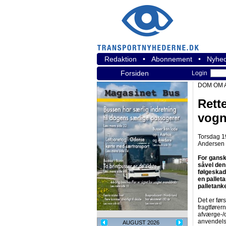
Redaktion
•
Abonnement
•
Nyhed
Forsiden
Login
DOM OM 
Rett
vog
Torsdag 19
Andersen 
For gansk
såvel den
følgeskad
en palleta
palletank
Det er før
fragtfører
afværge-/o
anvendels
AUGUST 2026