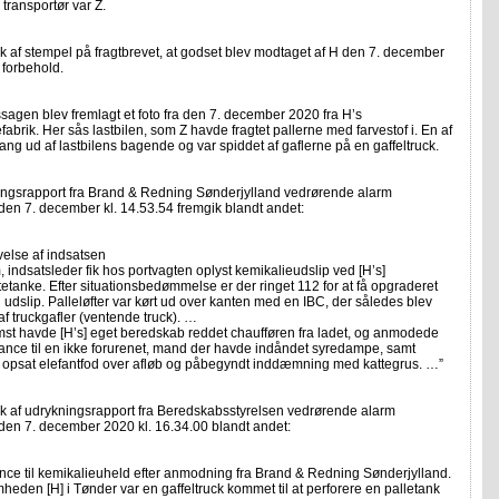
transportør var Z.
k af stempel på fragtbrevet, at godset blev modtaget af H den 7. december
forbehold.
sagen blev fremlagt et foto fra den 7. december 2020 fra H’s
abrik. Her sås lastbilen, som Z havde fragtet pallerne med farvestof i. En af
ang ud af lastbilens bagende og var spiddet af gaflerne på en gaffeltruck.
ingsrapport fra Brand & Redning Sønderjylland vedrørende alarm
en 7. december kl. 14.53.54 fremgik blandt andet:
else af indsatsen
 indsatsleder fik hos portvagten oplyst kemikalieudslip ved [H’s]
ltetanke. Efter situationsbedømmelse er der ringet 112 for at få opgraderet
l udslip. Palleløfter var kørt ud over kanten med en IBC, der således blev
af truckgafler (ventende truck). …
st havde [H’s] eget beredskab reddet chaufføren fra ladet, og anmodede
nce til en ikke forurenet, mand der havde indåndet syredampe, samt
, opsat elefantfod over afløb og påbegyndt inddæmning med kattegrus. …”
ik af udrykningsrapport fra Beredskabsstyrelsen vedrørende alarm
den 7. december 2020 kl. 16.34.00 blandt andet:
nce til kemikalieuheld efter anmodning fra Brand & Redning Sønderjylland.
heden [H] i Tønder var en gaffeltruck kommet til at perforere en palletank