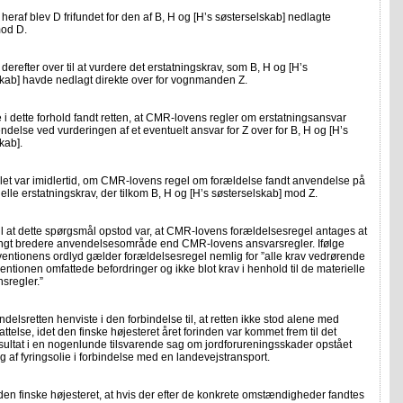
heraf blev D frifundet for den af B, H og [H’s søsterselskab] nedlagte
od D.
 derefter over til at vurdere det erstatningskrav, som B, H og [H’s
skab] havde nedlagt direkte over for vognmanden Z.
e i dette forhold fandt retten, at CMR-lovens regler om erstatningsansvar
ndelse ved vurderingen af et eventuelt ansvar for Z over for B, H og [H’s
kab].
et var imidlertid, om CMR-lovens regel om forældelse fandt anvendelse på
elle erstatningskrav, der tilkom B, H og [H’s søsterselskab] mod Z.
l at dette spørgsmål opstod var, at CMR-lovens forældelsesregel antages at
angt bredere anvendelsesområde end CMR-lovens ansvarsregler. Ifølge
ntionens ordlyd gælder forældelsesregel nemlig for ”alle krav vedrørende
entionen omfattede befordringer og ikke blot krav i henhold til de materielle
sregler.”
delsretten henviste i den forbindelse til, at retten ikke stod alene med
ttelse, idet den finske højesteret året forinden var kommet frem til det
ultat i en nogenlunde tilsvarende sag om jordforureningsskader opstået
g af fyringsolie i forbindelse med en landevejstransport.
den finske højesteret, at hvis der efter de konkrete omstændigheder fandtes