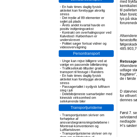
med trykfa
kemikaliei
-
En halv times daglig fysisk
til pallet
aktivitet kan forebygge alvorlig
stress
Man foret
-
Det tredie af 89 elementer er
lys på ska
sejlet på plads
forurenede
-
Årets andet kvartal havde en
positiv indtjeningvækst
-
Kontrakt om overhalingsspor ved
Afsendere
Kalvebod i København er
underskrevet
farvestof
-
Politiet søger fortsat vidner og
følgeskade
videoovervågning
485.903,70
Persontransport
-
Unge kan rejse billigere ved at
Retssage
vælge en passende billetløsning
Afsendere
-
Trafikselskab tilbyder gratis
udtage st
transport til festuge i Randers
fragtfører
-
En halv times daglig fysisk
de i førs
aktivitet kan forebygge alvorlig
stress
-
Passagertallet i sydjysk lufthavn
steg i juli
D stævned
-
Delebilstjeneste samarbejder med
for ethver
kinesisk virksomhed om
dennes sø
selvkørende biler
Transportjuristerne
Først 7. 
-
Transportjuristen skriver om
selvstænd
forhøjelse af
nedlagde p
ansvarsbegrænsningsbeløbene i
H’s søster
Montreal-konventionen og
Luftfartsloven
-
Transportjuristerne skriver om ny