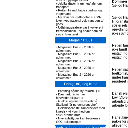
dom om gyldigheden af
Dommen
voldgiftsaftaler i rammeaftaler om
Sø- og Han
transport
-
Retten frifandt både speditør og
vognmand
-
Ny dom om vedtagelse af CMR-
Sø- og Han
loven ved national vejstransport af
til forans
gods
søstersels
-
Udlejningstrailere var involveret i
oprydning
færdselsuheld - og ender som en
ikke i øvri
sag i Højesteret
Magasinet Bus
Retten fan
-
Magasinet Bus 6 - 2026 er
ikke fandt
udkommet
erstatning
-
Magasinet Bus 5 - 2026 er
erstatning
udkommet
-
Magasinet Bus 4 - 2026 er
udkommet
-
Magasinet Bus 3 - 2026 er
Retten sa
udkommet
bortkomst,
-
Magasinet Bus 2 - 2026 er
under tran
udkommet
reguleret 
Energi, miljø og klima
-
Pantning nåede ny rekord i juli
Dansk ers
-
Danmark får to nye
Lov (DL-3-
havvindmølleparker
-
Affalds- og energiselskab på
arbejdsgiv
Sjælland får ny genbrugschef
arbejde fo
-
Delebilstjeneste samarbejder med
kinesisk virksomhed om
selvkørende biler
Har et kur
-
Nye asfalttyper kan begrænse
pakke for
CO2-belastningen
aflevering
Logistik, lager og intern transport