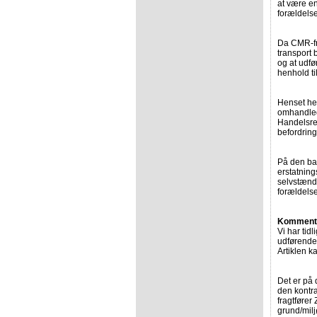
at være e
forældels
Da CMR-fr
transport 
og at udfø
henhold ti
Henset hert
omhandlede
Handelsret
befordring
På den bag
erstatning
selvstændi
forældelse
Komment
Vi har tid
udførende 
Artiklen 
Det er på 
den kontra
fragtfører
grund/milj