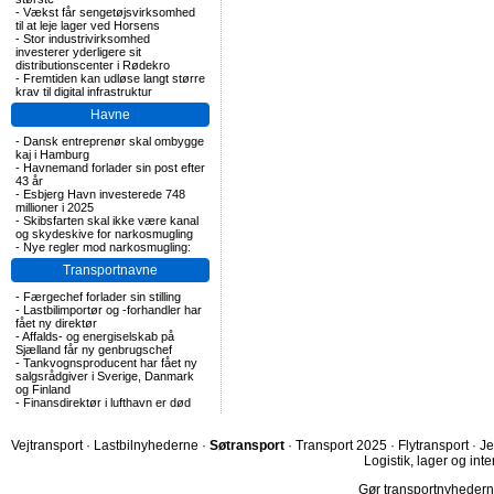
-
Vækst får sengetøjsvirksomhed
til at leje lager ved Horsens
-
Stor industrivirksomhed
investerer yderligere sit
distributionscenter i Rødekro
-
Fremtiden kan udløse langt større
krav til digital infrastruktur
Havne
-
Dansk entreprenør skal ombygge
kaj i Hamburg
-
Havnemand forlader sin post efter
43 år
-
Esbjerg Havn investerede 748
millioner i 2025
-
Skibsfarten skal ikke være kanal
og skydeskive for narkosmugling
-
Nye regler mod narkosmugling:
Transportnavne
-
Færgechef forlader sin stilling
-
Lastbilimportør og -forhandler har
fået ny direktør
-
Affalds- og energiselskab på
Sjælland får ny genbrugschef
-
Tankvognsproducent har fået ny
salgsrådgiver i Sverige, Danmark
og Finland
-
Finansdirektør i lufthavn er død
Vejtransport
·
Lastbilnyhederne
·
Søtransport
·
Transport 2025
·
Flytransport
·
Je
Logistik, lager og inte
Gør transportnyhederne.