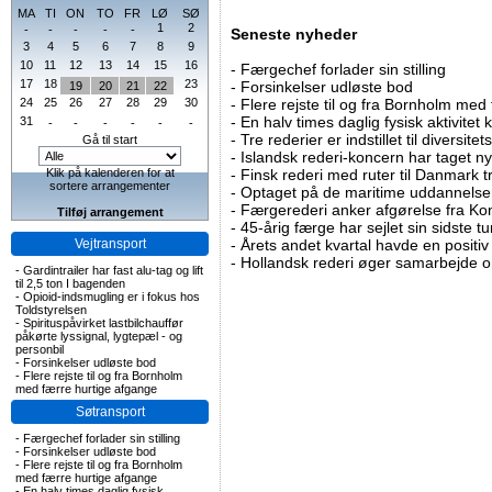
MA
TI
ON
TO
FR
LØ
SØ
1
2
-
-
-
-
-
Seneste nyheder
3
4
5
6
7
8
9
10
11
12
13
14
15
16
-
Færgechef forlader sin stilling
17
18
23
-
Forsinkelser udløste bod
19
20
21
22
24
25
26
27
28
29
30
-
Flere rejste til og fra Bornholm med
-
En halv times daglig fysisk aktivitet
31
-
-
-
-
-
-
-
Tre rederier er indstillet til diversitet
Gå til start
-
Islandsk rederi-koncern har taget ny
Klik på kalenderen for at
-
Finsk rederi med ruter til Danmark
sortere arrangementer
-
Optaget på de maritime uddannelser
-
Færgerederi anker afgørelse fra Ko
Tilføj arrangement
-
45-årig færge har sejlet sin sidste tu
Vejtransport
-
Årets andet kvartal havde en positiv
-
Hollandsk rederi øger samarbejde om
-
Gardintrailer har fast alu-tag og lift
til 2,5 ton I bagenden
-
Opioid-indsmugling er i fokus hos
Toldstyrelsen
-
Spirituspåvirket lastbilchauffør
påkørte lyssignal, lygtepæl - og
personbil
-
Forsinkelser udløste bod
-
Flere rejste til og fra Bornholm
med færre hurtige afgange
Søtransport
-
Færgechef forlader sin stilling
-
Forsinkelser udløste bod
-
Flere rejste til og fra Bornholm
med færre hurtige afgange
-
En halv times daglig fysisk