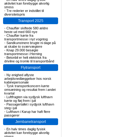
aktivitet kan forebygge alvorlig
stress
-
Tre rederier er indstillet til
diversitetspris
Transport 2025
-
Chauffør skiftede 580 ældre
heste ud med 660 nye
-
Chauffør kørte fra
transportmesse i nyt vogntog
-
Sandkunstnere brugte ni dage på
at skabe to sværvægtere
-
Knap 29.000 besøgte
transportmesse i Herning
-
Betonbil er helt elektrisk fra
drivline og tromle til transportbånd
Flytransport
-
Ny enighed aflyste
arbejdsnedlæggelser hos norsk
kabinepersonale
-
Tysk transportkoncern kørte
omsætning og resultat frem i andet
kvartal
-
Luftfragten via sydjysk lufthavn
kørte og fløj frem i juli
-
Passagertallet i sydjysk lufthavn
steg i juli
-
Lufthavn i Karup har haft flere
passgerer
Jernbanetransport
-
En halv times daglig fysisk
aktivitet kan forebygge alvorlig
stress