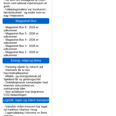
-
Ny dom om vedtagelse af CMR-
loven ved national vejstransport af
gods
-
Udlejningstrailere var involveret i
færdselsuheld - og ender som en
sag i Højesteret
Magasinet Bus
-
Magasinet Bus 6 - 2026 er
udkommet
-
Magasinet Bus 5 - 2026 er
udkommet
-
Magasinet Bus 4 - 2026 er
udkommet
-
Magasinet Bus 3 - 2026 er
udkommet
-
Magasinet Bus 2 - 2026 er
udkommet
Energi, miljø og klima
-
Pantning nåede ny rekord i juli
-
Danmark får to nye
havvindmølleparker
-
Affalds- og energiselskab på
Sjælland får ny genbrugschef
-
Delebilstjeneste samarbejder med
kinesisk virksomhed om
selvkørende biler
-
Nye asfalttyper kan begrænse
CO2-belastningen
Logistik, lager og intern transport
-
Islandsk rederi-koncern har taget
nyt kølehus i Aarhus i brug
-
Lagerudlejning i Horsens er årets
største