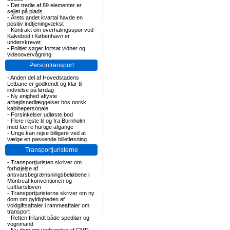
-
Det tredie af 89 elementer er
sejlet på plads
-
Årets andet kvartal havde en
positiv indtjeningvækst
-
Kontrakt om overhalingsspor ved
Kalvebod i København er
underskrevet
-
Politiet søger fortsat vidner og
videoovervågning
Persontransport
-
Anden del af Hovedstadens
Letbane er godkendt og klar til
indvielse på lørdag
-
Ny enighed aflyste
arbejdsnedlæggelser hos norsk
kabinepersonale
-
Forsinkelser udløste bod
-
Flere rejste til og fra Bornholm
med færre hurtige afgange
-
Unge kan rejse billigere ved at
vælge en passende billetløsning
Transportjuristerne
-
Transportjuristen skriver om
forhøjelse af
ansvarsbegrænsningsbeløbene i
Montreal-konventionen og
Luftfartsloven
-
Transportjuristerne skriver om ny
dom om gyldigheden af
voldgiftsaftaler i rammeaftaler om
transport
-
Retten frifandt både speditør og
vognmand