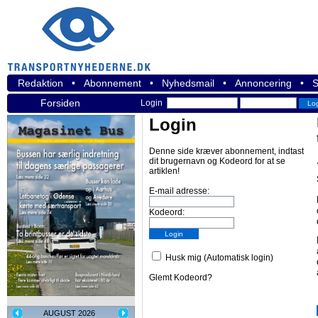
Redaktion
•
Abonnement
•
Nyhedsmail
•
Annoncering
•
S
Forsiden
Login
Login
Denne side kræver abonnement, indtast
dit brugernavn og Kodeord for at se
artiklen!
E-mail adresse:
Kodeord:
Husk mig (Automatisk login)
Glemt Kodeord?
AUGUST 2026