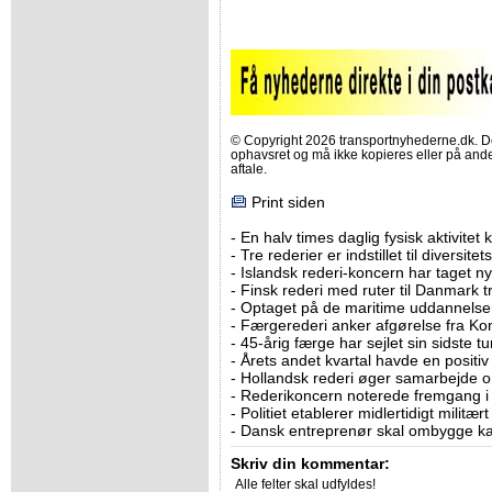
© Copyright 2026 transportnyhederne.dk. Den
ophavsret og må ikke kopieres eller på an
aftale.
Print siden
-
En halv times daglig fysisk aktivitet
-
Tre rederier er indstillet til diversitet
-
Islandsk rederi-koncern har taget ny
-
Finsk rederi med ruter til Danmark
-
Optaget på de maritime uddannelser
-
Færgerederi anker afgørelse fra Ko
-
45-årig færge har sejlet sin sidste tu
-
Årets andet kvartal havde en positiv
-
Hollandsk rederi øger samarbejde om
-
Rederikoncern noterede fremgang i f
-
Politiet etablerer midlertidigt militæ
-
Dansk entreprenør skal ombygge ka
Skriv din kommentar:
Alle felter skal udfyldes!