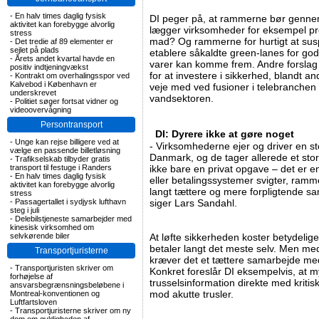
-
En halv times daglig fysisk
DI peger på, at rammerne bør gennem
aktivitet kan forebygge alvorlig
lægger virksomheder for eksempel pro
stress
mad? Og rammerne for hurtigt at susp
-
Det tredie af 89 elementer er
sejlet på plads
etablere såkaldte green-lanes for god
-
Årets andet kvartal havde en
varer kan komme frem. Andre forslag 
positiv indtjeningvækst
for at investere i sikkerhed, blandt 
-
Kontrakt om overhalingsspor ved
Kalvebod i København er
veje med ved fusioner i telebranchen 
underskrevet
vandsektoren.
-
Politiet søger fortsat vidner og
videoovervågning
Persontransport
DI: Dyrere ikke at gøre noget
-
Unge kan rejse billigere ved at
- Virksomhederne ejer og driver en stor
vælge en passende billetløsning
Danmark, og de tager allerede et stort
-
Trafikselskab tilbyder gratis
transport til festuge i Randers
ikke bare en privat opgave – det er
-
En halv times daglig fysisk
eller betalingssystemer svigter, ramme
aktivitet kan forebygge alvorlig
langt tættere og mere forpligtende sa
stress
-
Passagertallet i sydjysk lufthavn
siger Lars Sandahl.
steg i juli
-
Delebilstjeneste samarbejder med
kinesisk virksomhed om
selvkørende biler
At løfte sikkerheden koster betydeli
betaler langt det meste selv. Men med
Transportjuristerne
kræver det et tættere samarbejde med 
-
Transportjuristen skriver om
Konkret foreslår DI eksempelvis, at 
forhøjelse af
trusselsinformation direkte med kritisk
ansvarsbegrænsningsbeløbene i
mod akutte trusler.
Montreal-konventionen og
Luftfartsloven
-
Transportjuristerne skriver om ny