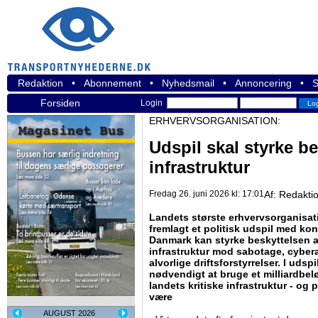
Redaktion
•
Abonnement
•
Nyhedsmail
•
Annoncering
•
S
Forsiden
Login
ERHVERVSORGANISATION:
Udspil skal styrke be
infrastruktur
Fredag 26. juni 2026 kl: 17:01
Af:
Redakti
Landets største erhvervsorganisati
fremlagt et politisk udspil med kon
Danmark kan styrke beskyttelsen a
infrastruktur mod sabotage, cybe
alvorlige driftsforstyrrelser. I udspi
nødvendigt at bruge et milliardbel
landets kritiske infrastruktur - og p
være
AUGUST 2026