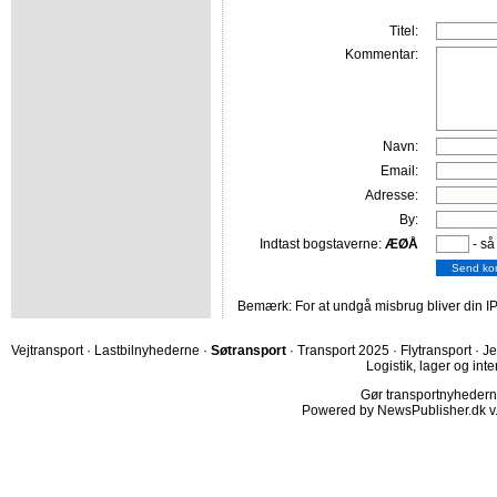
Titel:
Kommentar:
Navn:
Email:
Adresse:
By:
Indtast bogstaverne:
ÆØÅ
- så
Bemærk: For at undgå misbrug bliver din IP
Vejtransport
·
Lastbilnyhederne
·
Søtransport
·
Transport 2025
·
Flytransport
·
Je
Logistik, lager og inte
Gør transportnyhederne.
Powered by NewsPublisher.dk v