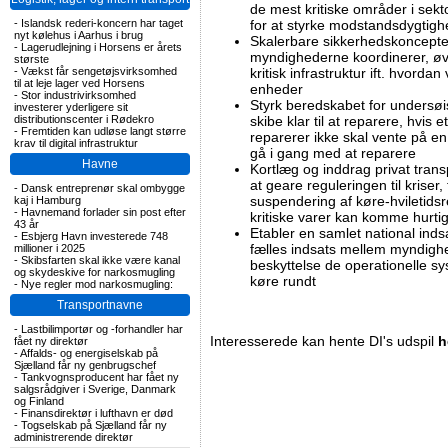
de mest kritiske områder i sek
-
Islandsk rederi-koncern har taget
for at styrke modstandsdygtigh
nyt kølehus i Aarhus i brug
Skalerbare sikkerhedskoncepter f
-
Lagerudlejning i Horsens er årets
myndighederne koordinerer, øv
største
-
Vækst får sengetøjsvirksomhed
kritisk infrastruktur ift. hvordan
til at leje lager ved Horsens
enheder
-
Stor industrivirksomhed
Styrk beredskabet for undersøisk
investerer yderligere sit
distributionscenter i Rødekro
skibe klar til at reparere, hvis
-
Fremtiden kan udløse langt større
reparerer ikke skal vente på e
krav til digital infrastruktur
gå i gang med at reparere
Havne
Kortlæg og inddrag privat trans
at geare reguleringen til kriser,
-
Dansk entreprenør skal ombygge
suspendering af køre-hviletidsr
kaj i Hamburg
-
Havnemand forlader sin post efter
kritiske varer kan komme hurtig
43 år
Etabler en samlet national inds
-
Esbjerg Havn investerede 748
fælles indsats mellem myndigh
millioner i 2025
-
Skibsfarten skal ikke være kanal
beskyttelse de operationelle syst
og skydeskive for narkosmugling
køre rundt
-
Nye regler mod narkosmugling:
Transportnavne
-
Lastbilimportør og -forhandler har
Interesserede kan hente DI's udspil
h
fået ny direktør
-
Affalds- og energiselskab på
Sjælland får ny genbrugschef
-
Tankvognsproducent har fået ny
salgsrådgiver i Sverige, Danmark
og Finland
-
Finansdirektør i lufthavn er død
-
Togselskab på Sjælland får ny
administrerende direktør