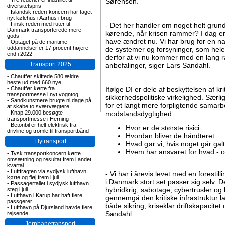
Sørensen.
diversitetspris
-
Islandsk rederi-koncern har taget
nyt kølehus i Aarhus i brug
-
Finsk rederi med ruter til
- Det her handler om noget helt gru
Danmark transporterede mere
kørende, når krisen rammer? I dag er 
gods
have ændret nu. Vi har brug for en nat
-
Optaget på de maritime
uddannelser er 17 procent højere
de systemer og forsyninger, som hele
end i 2022
derfor at vi nu kommer med en lang r
Transport 2025
anbefalinger, siger Lars Sandahl.
-
Chauffør skiftede 580 ældre
heste ud med 660 nye
-
Chauffør kørte fra
Ifølge DI er dele af beskyttelsen af kri
transportmesse i nyt vogntog
sikkerhedspolitiske virkelighed. Særli
-
Sandkunstnere brugte ni dage på
for et langt mere forpligtende sama
at skabe to sværvægtere
-
Knap 29.000 besøgte
modstandsdygtighed:
transportmesse i Herning
-
Betonbil er helt elektrisk fra
Hvor er de største risici
drivline og tromle til transportbånd
Hvordan bliver de håndteret
Flytransport
Hvad gør vi, hvis noget går galt
Hvem har ansvaret for hvad - o
-
Tysk transportkoncern kørte
omsætning og resultat frem i andet
kvartal
-
Luftfragten via sydjysk lufthavn
- Vi har i årevis levet med en forestill
kørte og fløj frem i juli
i Danmark stort set passer sig selv. 
-
Passagertallet i sydjysk lufthavn
hybridkrig, sabotage, cybertrusler og kl
steg i juli
-
Lufthavn i Karup har haft flere
gennemgå den kritiske infrastruktur l
passgerer
både sikring, kriseklar driftskapacite
-
Lufthavn på Djursland havde flere
Sandahl.
rejsende
Jernbanetransport