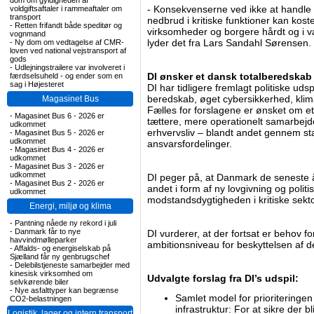
dom om gyldigheden af
- Konsekvenserne ved ikke at handle k
voldgiftsaftaler i rammeaftaler om
transport
nedbrud i kritiske funktioner kan kos
-
Retten frifandt både speditør og
virksomheder og borgere hårdt og i vær
vognmand
lyder det fra Lars Sandahl Sørensen.
-
Ny dom om vedtagelse af CMR-
loven ved national vejstransport af
gods
-
Udlejningstrailere var involveret i
DI ønsker et dansk totalberedska
færdselsuheld - og ender som en
sag i Højesteret
DI har tidligere fremlagt politiske uds
beredskab, øget cybersikkerhed, klim
Magasinet Bus
Fælles for forslagene er ønsket om e
-
Magasinet Bus 6 - 2026 er
tættere, mere operationelt samarbej
udkommet
erhvervsliv – blandt andet gennem st
-
Magasinet Bus 5 - 2026 er
udkommet
ansvarsfordelinger.
-
Magasinet Bus 4 - 2026 er
udkommet
-
Magasinet Bus 3 - 2026 er
udkommet
DI peger på, at Danmark de seneste år 
-
Magasinet Bus 2 - 2026 er
andet i form af ny lovgivning og politisk
udkommet
modstandsdygtigheden i kritiske sekt
Energi, miljø og klima
-
Pantning nåede ny rekord i juli
-
Danmark får to nye
DI vurderer, at der fortsat er behov f
havvindmølleparker
ambitionsniveau for beskyttelsen af den
-
Affalds- og energiselskab på
Sjælland får ny genbrugschef
-
Delebilstjeneste samarbejder med
kinesisk virksomhed om
Udvalgte forslag fra DI’s udspil:
selvkørende biler
-
Nye asfalttyper kan begrænse
Samlet model for prioriteringen 
CO2-belastningen
infrastruktur: For at sikre der bl
Logistik, lager og intern transport