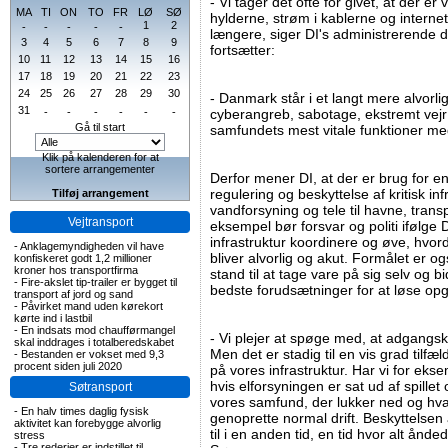
- Vi tager det ofte for givet, at der 
MA
TI
ON
TO
FR
LØ
SØ
hylderne, strøm i kablerne og internet
1
2
-
-
-
-
-
længere, siger DI's administrerende 
3
4
5
6
7
8
9
fortsætter:
10
11
12
13
14
15
16
17
18
19
20
21
22
23
24
25
26
27
28
29
30
- Danmark står i et langt mere alvorli
31
-
-
-
-
-
-
cyberangreb, sabotage, ekstremt vejr
Gå til start
samfundets mest vitale funktioner 
Klik på kalenderen for at
sortere arrangementer
Derfor mener DI, at der er brug for e
regulering og beskyttelse af kritisk inf
Tilføj arrangement
vandforsyning og tele til havne, tran
Vejtransport
eksempel bør forsvar og politi ifølge
infrastruktur koordinere og øve, hvor
-
Anklagemyndigheden vil have
bliver alvorlig og akut. Formålet er o
konfiskeret godt 1,2 millioner
kroner hos transportfirma
stand til at tage vare på sig selv og
-
Fire-akslet tip-trailer er bygget til
bedste forudsætninger for at løse op
transport af jord og sand
-
Påvirket mand uden kørekort
kørte ind i lastbil
-
En indsats mod chaufførmangel
- Vi plejer at spøge med, at adgangsk
skal inddrages i totalberedskabet
Men det er stadig til en vis grad tilfæl
-
Bestanden er vokset med 9,3
procent siden juli 2020
på vores infrastruktur. Har vi for eks
hvis elforsyningen er sat ud af spillet 
Søtransport
vores samfund, der lukker ned og hvad
-
En halv times daglig fysisk
genoprette normal drift. Beskyttelsen a
aktivitet kan forebygge alvorlig
til i en anden tid, en tid hvor alt ånd
stress
-
Tre rederier er indstillet til