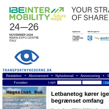
Redaktion
•
Abonnement
•
Nyhedsmail
•
Annoncering
•
S
Forsiden
Login
Letbanetog kører ige
begrænset omfang