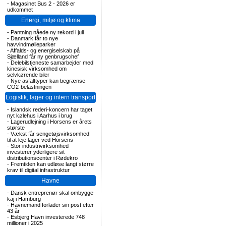
-
Magasinet Bus 2 - 2026 er
udkommet
Energi, miljø og klima
-
Pantning nåede ny rekord i juli
-
Danmark får to nye
havvindmølleparker
-
Affalds- og energiselskab på
Sjælland får ny genbrugschef
-
Delebilstjeneste samarbejder med
kinesisk virksomhed om
selvkørende biler
-
Nye asfalttyper kan begrænse
CO2-belastningen
Logistik, lager og intern transport
-
Islandsk rederi-koncern har taget
nyt kølehus i Aarhus i brug
-
Lagerudlejning i Horsens er årets
største
-
Vækst får sengetøjsvirksomhed
til at leje lager ved Horsens
-
Stor industrivirksomhed
investerer yderligere sit
distributionscenter i Rødekro
-
Fremtiden kan udløse langt større
krav til digital infrastruktur
Havne
-
Dansk entreprenør skal ombygge
kaj i Hamburg
-
Havnemand forlader sin post efter
43 år
-
Esbjerg Havn investerede 748
millioner i 2025