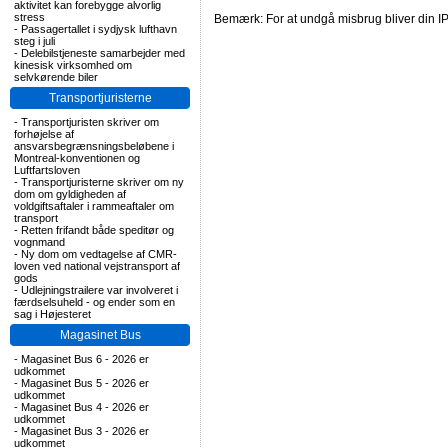
aktivitet kan forebygge alvorlig
stress
Bemærk: For at undgå misbrug bliver din IP
-
Passagertallet i sydjysk lufthavn
steg i juli
-
Delebilstjeneste samarbejder med
kinesisk virksomhed om
selvkørende biler
Transportjuristerne
-
Transportjuristen skriver om
forhøjelse af
ansvarsbegrænsningsbeløbene i
Montreal-konventionen og
Luftfartsloven
-
Transportjuristerne skriver om ny
dom om gyldigheden af
voldgiftsaftaler i rammeaftaler om
transport
-
Retten frifandt både speditør og
vognmand
-
Ny dom om vedtagelse af CMR-
loven ved national vejstransport af
gods
-
Udlejningstrailere var involveret i
færdselsuheld - og ender som en
sag i Højesteret
Magasinet Bus
-
Magasinet Bus 6 - 2026 er
udkommet
-
Magasinet Bus 5 - 2026 er
udkommet
-
Magasinet Bus 4 - 2026 er
udkommet
-
Magasinet Bus 3 - 2026 er
udkommet