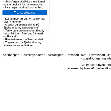
-
Skibsfarten skal ikke være kanal
og skydeskive for narkosmugling
-
Nye regler mod narkosmugling:
Transportnavne
-
Lastbilimportør og -forhandler har
fået ny direktør
-
Affalds- og energiselskab på
Sjælland får ny genbrugschef
-
Tankvognsproducent har fået ny
salgsrådgiver i Sverige, Danmark
og Finland
-
Finansdirektør i lufthavn er død
-
Togselskab på Sjælland får ny
administrerende direktør
Vejtransport
·
Lastbilnyhederne
·
Søtransport
·
Transport 2025
·
Flytransport
·
Je
·
Logistik, lager og int
Gør transportnyhederne.
Powered by NewsPublisher.dk v