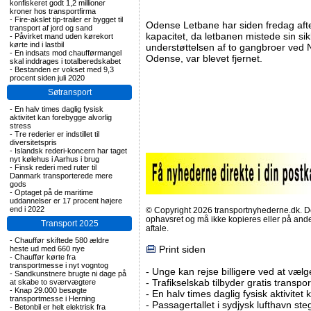
konfiskeret godt 1,2 millioner
kroner hos transportfirma
-
Fire-akslet tip-trailer er bygget til
Odense Letbane har siden fredag aft
transport af jord og sand
kapacitet, da letbanen mistede sin si
-
Påvirket mand uden kørekort
kørte ind i lastbil
understøttelsen af to gangbroer ved N
-
En indsats mod chaufførmangel
Odense, var blevet fjernet.
skal inddrages i totalberedskabet
-
Bestanden er vokset med 9,3
procent siden juli 2020
Søtransport
-
En halv times daglig fysisk
aktivitet kan forebygge alvorlig
stress
-
Tre rederier er indstillet til
diversitetspris
-
Islandsk rederi-koncern har taget
nyt kølehus i Aarhus i brug
-
Finsk rederi med ruter til
Danmark transporterede mere
gods
-
Optaget på de maritime
uddannelser er 17 procent højere
end i 2022
© Copyright 2026 transportnyhederne.dk. Den
ophavsret og må ikke kopieres eller på an
Transport 2025
aftale.
-
Chauffør skiftede 580 ældre
Print siden
heste ud med 660 nye
-
Chauffør kørte fra
transportmesse i nyt vogntog
-
Unge kan rejse billigere ved at vælg
-
Sandkunstnere brugte ni dage på
-
Trafikselskab tilbyder gratis transpor
at skabe to sværvægtere
-
Knap 29.000 besøgte
-
En halv times daglig fysisk aktivitet
transportmesse i Herning
-
Passagertallet i sydjysk lufthavn steg 
-
Betonbil er helt elektrisk fra