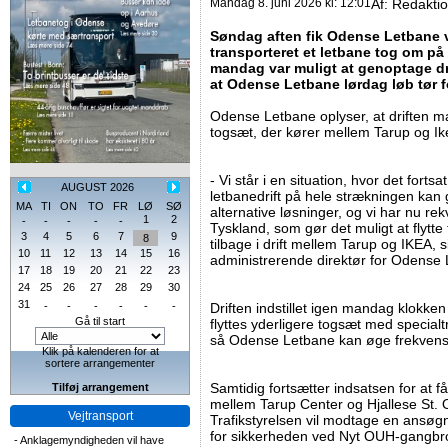
Mandag 8. juni 2026 kl: 12:01
Af:
Redakti
Søndag aften fik Odense Letbane v
transporteret et letbane tog om på 
mandag var muligt at genoptage dri
at Odense Letbane lørdag løb tør f
Odense Letbane oplyser, at driften 
togsæt, der kører mellem Tarup og Ik
- Vi står i en situation, hvor det fort
AUGUST 2026
letbanedrift på hele strækningen kan
MA
TI
ON
TO
FR
LØ
SØ
alternative løsninger, og vi har nu rek
1
2
-
-
-
-
-
Tyskland, som gør det muligt at flytt
3
4
5
6
7
9
8
tilbage i drift mellem Tarup og IKEA, 
10
11
12
13
14
15
16
administrerende direktør for Odense
17
18
19
20
21
22
23
24
25
26
27
28
29
30
31
-
-
-
-
-
-
Driften indstillet igen mandag klokken
Gå til start
flyttes yderligere togsæt med specialt
så Odense Letbane kan øge frekvense
Klik på kalenderen for at
sortere arrangementer
Samtidig fortsætter indsatsen for at f
Tilføj arrangement
mellem Tarup Center og Hjallese St. 
Vejtransport
Trafikstyrelsen vil modtage en ansøg
for sikkerheden ved Nyt OUH-gangbro
-
Anklagemyndigheden vil have