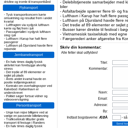
-
Delebilstjeneste samarbejder med 
drivline og tromle til transportbånd
biler
Flytransport
-
Asfaltarbejde spærrer flere til- og 
-
Tysk transportkoncern kørte
-
Lufthavn i Karup har haft flere pass
omsætning og resultat frem i andet
-
Lufthavn på Djursland havde flere r
kvartal
-
Det tredie af 89 elementer er sejlet 
-
Luftfragten via sydjysk lufthavn
kørte og fløj frem i juli
-
Busser kører direkte til festival i 
-
Passagertallet i sydjysk lufthavn
-
Vietnamesisk taxiselskab med egne e
steg i juli
-
Færgerederi anker afgørelse fra Ko
-
Lufthavn i Karup har haft flere
passgerer
-
Lufthavn på Djursland havde flere
Skriv din kommentar:
rejsende
Alle felter skal udfyldes!
Jernbanetransport
-
En halv times daglig fysisk
Titel:
aktivitet kan forebygge alvorlig
Kommentar:
stress
-
Det tredie af 89 elementer er
sejlet på plads
-
Årets andet kvartal havde en
positiv indtjeningvækst
-
Kontrakt om overhalingsspor ved
Kalvebod i København er
Navn:
underskrevet
-
Politiet søger fortsat vidner og
Email:
videoovervågning
Adresse:
Persontransport
By:
-
Unge kan rejse billigere ved at
vælge en passende billetløsning
Indtast bogstaverne:
ÆØÅ
- så
-
Trafikselskab tilbyder gratis
transport til festuge i Randers
-
En halv times daglig fysisk