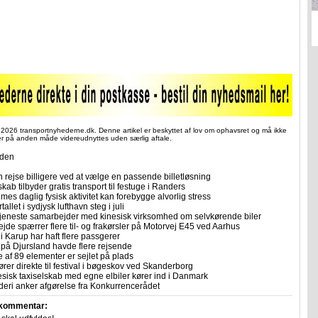
 2026 transportnyhederne.dk. Denne artikel er beskyttet af lov om ophavsret og må ikke
ler på anden måde videreudnyttes uden særlig aftale.
iden
 rejse billigere ved at vælge en passende billetløsning
skab tilbyder gratis transport til festuge i Randers
imes daglig fysisk aktivitet kan forebygge alvorlig stress
allet i sydjysk lufthavn steg i juli
tjeneste samarbejder med kinesisk virksomhed om selvkørende biler
ejde spærrer flere til- og frakørsler på Motorvej E45 ved Aarhus
i Karup har haft flere passgerer
 på Djursland havde flere rejsende
e af 89 elementer er sejlet på plads
rer direkte til festival i bøgeskov ved Skanderborg
sisk taxiselskab med egne elbiler kører ind i Danmark
eri anker afgørelse fra Konkurrencerådet
 kommentar: