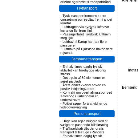
Alle felte
drivline og tromle til transportbånd
Flytransport
-
Tysk transportkoncern kørte
omsætning og resultat frem i andet
kvartal
-
Luftfragten via sydjysk lufthavn
kørte og fløj frem i juli
-
Passagertallet i sydjysk lufthavn
steg i juli
-
Lufthavn i Karup har haft flere
passgerer
-
Lufthavn på Djursland havde flere
rejsende
Jernbanetransport
-
En halv times daglig fysisk
Indta
aktivitet kan forebygge alvorlig
stress
-
Det tredie af 89 elementer er
sejlet på plads
-
Årets andet kvartal havde en
Bemærk: F
positiv indtjeningvækst
-
Kontrakt om overhalingsspor ved
Kalvebod i København er
underskrevet
-
Politiet søger fortsat vidner og
videoovervågning
Persontransport
-
Unge kan rejse billigere ved at
vælge en passende billetløsning
-
Trafikselskab tilbyder gratis
transport til festuge i Randers
-
En halv times daglig fysisk