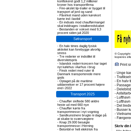
konfiskeret godt 1,2 millioner
kroner hos transportfirma
-
Fire-akslet tip-trailer er bygget til
transport af jord og sand
-
Påvirket mand uden kørekort
kørte ind i lastbil
-
En indsats mod chaufførmangel
skal inddrages i totalberedskabet
-
Bestanden er vokset med 9,3
procent siden juli 2020
Søtransport
-
En halv times daglig fysisk
aktivitet kan forebygge alvorlig
stress
© Copyright
-
Tre rederier er indstillet til
kopieres el
diversitetspris
-
Islandsk rederi-koncern har taget
Print s
nyt kølehus i Aarhus i brug
-
Finsk rederi med ruter til
-
Unge kan
Danmark transporterede mere
-
Trafiksel
gods
-
En halv t
-
Optaget på de maritime
uddannelser er 17 procent højere
-
Passagert
end i 2022
-
Delebils
-
Asfaltarb
Transport 2025
-
Lufthavn 
-
Chauffør skiftede 580 ældre
-
Lufthavn
heste ud med 660 nye
-
Det tredi
-
Chauffør kørte fra
-
Busser kø
transportmesse i nyt vogntog
-
Vietname
-
Sandkunstnere brugte ni dage på
-
Færgered
at skabe to sværvægtere
-
Knap 29.000 besøgte
transportmesse i Herning
Skriv din
-
Betonbil er helt elektrisk fra