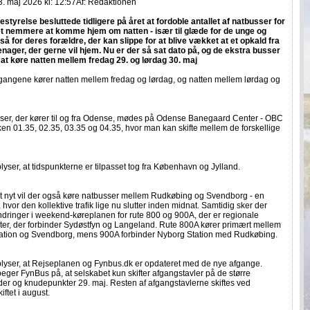
. maj 2026 kl: 12:57
Af:
Redaktionen
styrelse besluttede tidligere på året at fordoble antallet af natbusser for
et nemmere at komme hjem om natten - især til glæde for de unge og
å for deres forældre, der kan slippe for at blive vækket at et opkald fra
enager, der gerne vil hjem. Nu er der så sat dato på, og de ekstra busser
at køre natten mellem fredag 29. og lørdag 30. maj
gangene kører natten mellem fredag og lørdag, og natten mellem lørdag og
ser, der kører til og fra Odense, mødes på Odense Banegaard Center - OBC
en 01.35, 02.35, 03.35 og 04.35, hvor man kan skifte mellem de forskellige
yser, at tidspunkterne er tilpasset tog fra København og Jylland.
 nyt vil der også køre natbusser mellem Rudkøbing og Svendborg - en
 hvor den kollektive trafik lige nu slutter inden midnat. Samtidig sker der
dringer i weekend-køreplanen for rute 800 og 900A, der er regionale
ter, der forbinder Sydøstfyn og Langeland. Rute 800A kører primært mellem
ation og Svendborg, mens 900A forbinder Nyborg Station med Rudkøbing.
lyser, at Rejseplanen og Fynbus.dk er opdateret med de nye afgange.
eger FynBus på, at selskabet kun skifter afgangstavler på de større
er og knudepunkter 29. maj. Resten af afgangstavlerne skiftes ved
iftet i august.