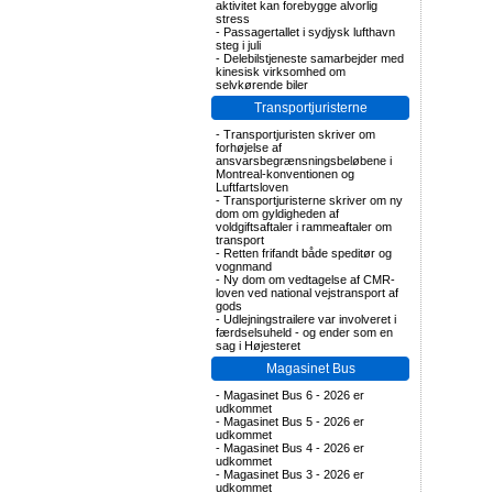
aktivitet kan forebygge alvorlig
stress
-
Passagertallet i sydjysk lufthavn
steg i juli
-
Delebilstjeneste samarbejder med
kinesisk virksomhed om
selvkørende biler
Transportjuristerne
-
Transportjuristen skriver om
forhøjelse af
ansvarsbegrænsningsbeløbene i
Montreal-konventionen og
Luftfartsloven
-
Transportjuristerne skriver om ny
dom om gyldigheden af
voldgiftsaftaler i rammeaftaler om
transport
-
Retten frifandt både speditør og
vognmand
-
Ny dom om vedtagelse af CMR-
loven ved national vejstransport af
gods
-
Udlejningstrailere var involveret i
færdselsuheld - og ender som en
sag i Højesteret
Magasinet Bus
-
Magasinet Bus 6 - 2026 er
udkommet
-
Magasinet Bus 5 - 2026 er
udkommet
-
Magasinet Bus 4 - 2026 er
udkommet
-
Magasinet Bus 3 - 2026 er
udkommet