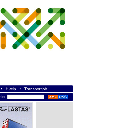
•
Hjælp
•
Transportjob
ikler