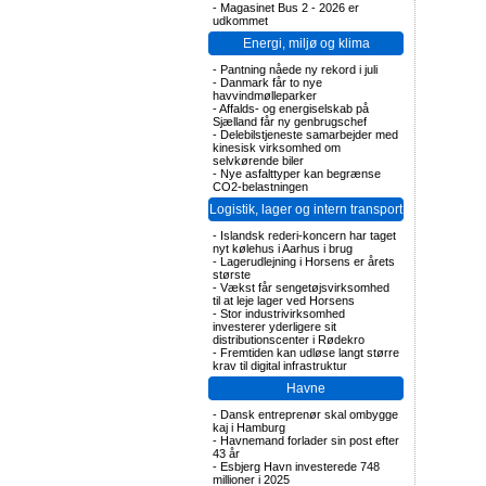
-
Magasinet Bus 2 - 2026 er
udkommet
Energi, miljø og klima
-
Pantning nåede ny rekord i juli
-
Danmark får to nye
havvindmølleparker
-
Affalds- og energiselskab på
Sjælland får ny genbrugschef
-
Delebilstjeneste samarbejder med
kinesisk virksomhed om
selvkørende biler
-
Nye asfalttyper kan begrænse
CO2-belastningen
Logistik, lager og intern transport
-
Islandsk rederi-koncern har taget
nyt kølehus i Aarhus i brug
-
Lagerudlejning i Horsens er årets
største
-
Vækst får sengetøjsvirksomhed
til at leje lager ved Horsens
-
Stor industrivirksomhed
investerer yderligere sit
distributionscenter i Rødekro
-
Fremtiden kan udløse langt større
krav til digital infrastruktur
Havne
-
Dansk entreprenør skal ombygge
kaj i Hamburg
-
Havnemand forlader sin post efter
43 år
-
Esbjerg Havn investerede 748
millioner i 2025