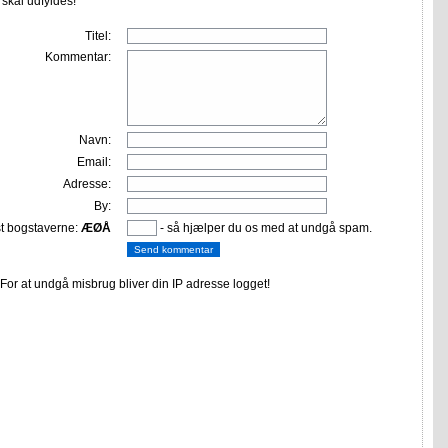
r skal udfyldes!
Titel:
Kommentar:
Navn:
Email:
Adresse:
By:
st bogstaverne:
ÆØÅ
- så hjælper du os med at undgå spam.
or at undgå misbrug bliver din IP adresse logget!