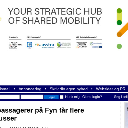
smail
•
Annoncering
•
Skriv din egen nyhed
•
Websider og PR
Husk mig
Glemt login?
Søg i art
assagerer på Fyn får flere
usser