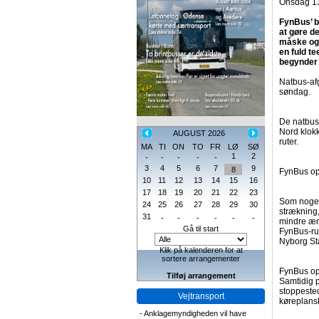
Onsdag 13
FynBus’ be
at gøre d
måske ogs
en fuld te
begynder 
Natbus-af
søndag.
De natbus
Nord klokk
AUGUST 2026
ruter.
MA
TI
ON
TO
FR
LØ
SØ
1
2
-
-
-
-
-
3
4
5
6
7
9
8
FynBus opl
10
11
12
13
14
15
16
17
18
19
20
21
22
23
Som noget
24
25
26
27
28
29
30
strækning,
31
-
-
-
-
-
-
mindre æn
Gå til start
FynBus-ru
Nyborg St
Klik på kalenderen for at
sortere arrangementer
FynBus op
Tilføj arrangement
Samtidig p
stoppested
Vejtransport
køreplansk
-
Anklagemyndigheden vil have