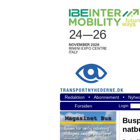
Redaktion
•
Abonnement
•
Nyhed
Forsiden
Login
Busp
natb