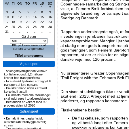
MA
TI
ON
TO
FR
LØ
SØ
Copenhagen-samarbejdet og String-s
1
2
-
-
-
-
-
viste, at Femern Bælt-forbindelsen har
3
4
5
6
7
8
9
afgørende forandring for transport sa
10
11
12
13
14
15
16
Sverige og Danmark.
17
18
19
20
21
22
23
24
25
26
27
28
29
30
Rapporten understregede også, at for 
31
-
-
-
-
-
-
investeringer i jernbaneinfrastrukture
Gå til start
kapacitetsproblemer. Mangler i jernb
at stadig mere gods transporteres på
Klik på kalenderen for at
sortere arrangementer
godsmængder, som Femern Bælt-forbi
rapporten, at der er risiko for en sti
Tilføj arrangement
danske veje med 120 procent.
Vejtransport
-
Anklagemyndigheden vil have
Nu præsenterer Greater Copenhagen
konfiskeret godt 1,2 millioner
“Rail Freight with the Fehmarn Belt Fi
kroner hos transportfirma
-
Fire-akslet tip-trailer er bygget til
transport af jord og sand
-
Påvirket mand uden kørekort
Den viser, at udviklingen ikke er ven
kørte ind i lastbil
-
En indsats mod chaufførmangel
akut end i 2023. Arbejdet med at fjerne
skal inddrages i totalberedskabet
prioriteret, og rapporten konstaterer:
-
Bestanden er vokset med 9,3
procent siden juli 2020
Flaskehalsene består:
Søtransport
De flaskehalse, som rapporten i
-
En halv times daglig fysisk
aktivitet kan forebygge alvorlig
og vil bestå langt efter Femern
stress
svækker jernbanens konkurrence
-
Tre rederier er indstillet til