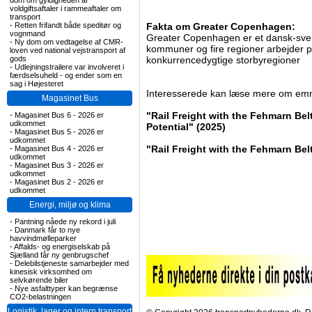
dom om gyldigheden af
voldgiftsaftaler i rammeaftaler om
transport
-
Retten frifandt både speditør og
Fakta om Greater Copenhagen:
vognmand
Greater Copenhagen er et dansk-sven
-
Ny dom om vedtagelse af CMR-
kommuner og fire regioner arbejder 
loven ved national vejstransport af
gods
konkurrencedygtige storbyregioner
-
Udlejningstrailere var involveret i
færdselsuheld - og ender som en
sag i Højesteret
Interesserede kan læse mere om emn
Magasinet Bus
"Rail Freight with the Fehmarn Bel
-
Magasinet Bus 6 - 2026 er
udkommet
Potential" (2025)
-
Magasinet Bus 5 - 2026 er
udkommet
"Rail Freight with the Fehmarn Bel
-
Magasinet Bus 4 - 2026 er
udkommet
-
Magasinet Bus 3 - 2026 er
udkommet
-
Magasinet Bus 2 - 2026 er
udkommet
Energi, miljø og klima
-
Pantning nåede ny rekord i juli
-
Danmark får to nye
havvindmølleparker
-
Affalds- og energiselskab på
Sjælland får ny genbrugschef
-
Delebilstjeneste samarbejder med
kinesisk virksomhed om
selvkørende biler
-
Nye asfalttyper kan begrænse
CO2-belastningen
Logistik, lager og intern transport