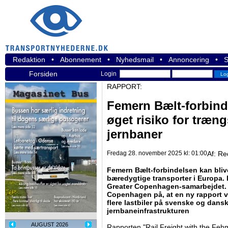
Redaktion
•
Abonnement
•
Nyhedsmail
•
Annoncering
•
S
Forsiden
Login
RAPPORT:
Femern Bælt-forbind
øget risiko for træng
jernbaner
Fredag 28. november 2025 kl: 01:00
Af:
Re
Femern Bælt-forbindelsen kan bliv
bæredygtige transporter i Europa.
Greater Copenhagen-samarbejdet. 
Copenhagen på, at en ny rapport v
flere lastbiler på svenske og dansk
jernbaneinfrastrukturen
AUGUST 2026
Rapporten "Rail Freight with the Fehm