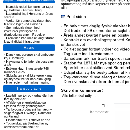
© Copyright 2026 transportnyhederne.dk. Den
ophavsret og må ikke kopieres eller på an
-
Islandsk rederi-koncern har taget
aftale.
nyt kølehus i Aarhus i brug
-
Lagerudlejning i Horsens er årets
Print siden
største
-
Vækst får sengetøjsvirksomhed
til at leje lager ved Horsens
-
En halv times daglig fysisk aktivitet
-
Stor industrivirksomhed
-
Det tredie af 89 elementer er sejlet 
investerer yderligere sit
distributionscenter i Rødekro
-
Årets andet kvartal havde en positiv
-
Fremtiden kan udløse langt større
-
Kontrakt om overhalingsspor ved K
krav til digital infrastruktur
underskrevet
Havne
-
Politiet søger fortsat vidner og vid
-
Tog kørte ind i træstammer
-
Dansk entreprenør skal ombygge
-
Banedanmark har travlt i sporet i s
kaj i Hamburg
-
Havnemand forlader sin post efter
-
Station fra 1871 får nye spor og per
43 år
-
Sporskifter skal skiftes ved Storebæl
-
Esbjerg Havn investerede 748
-
Udspil skal styrke beskyttelsen af kri
millioner i 2025
-
Skibsfarten skal ikke være kanal
-
Tog-værksted til nye el-tog er færdig
og skydeskive for narkosmugling
-
Den svenske stat sikrer driften af j
-
Nye regler mod narkosmugling:
Transportnavne
Skriv din kommentar:
-
Lastbilimportør og -forhandler har
Alle felter skal udfyldes!
fået ny direktør
-
Affalds- og energiselskab på
Titel:
Sjælland får ny genbrugschef
-
Tankvognsproducent har fået ny
Kommentar:
salgsrådgiver i Sverige, Danmark
og Finland
-
Finansdirektør i lufthavn er død
-
Togselskab på Sjælland får ny
administrerende direktør