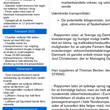
markedsandele vokser, og udvik
diversitetspris
-
Islandsk rederi-koncern har taget
vende
nyt kølehus i Aarhus i brug
-
Finsk rederi med ruter til
Uændrede transporttider:
Danmark transporterede mere
gods
De potentielle tidsgevinster, 
-
Optaget på de maritime
uddannelser er 17 procent højere
give, elimineres af flaskehalsen
end i 2022
Transport 2025
- Rapporten viser, at Sverige og Da
-
Chauffør skiftede 580 ældre
investeringer og hurtigst muligt træffe
heste ud med 660 nye
blot en klima- og trafiksikkerhedsudfo
-
Chauffør kørte fra
transportmesse i nyt vogntog
muligheden for at udnytte Femern Bælt
-
Sandkunstnere brugte ni dage på
investeringer, virksomhedsetableringe
at skabe to sværvægtere
Danmark vil ganske enkelt misse toget
-
Knap 29.000 besøgte
transportmesse i Herning
Juul Christensen, der er Managing D
-
Betonbil er helt elektrisk fra
drivline og tromle til transportbånd
Flytransport
Han suppleres af Thomas Becker, der 
STRING.
-
Tysk transportkoncern kørte
omsætning og resultat frem i andet
kvartal
-
Luftfragten via sydjysk lufthavn
- Rapporten taler sit tydelige sprog og
kørte og fløj frem i juli
for et fremtidigt behov, men en helt 
-
Passagertallet i sydjysk lufthavn
steg i juli
nuværende sikkerhedssituation i Euro
-
Lufthavn i Karup har haft flere
forbindelsen vil skabe en ny dynamik
passgerer
passagertransport i hele Nordeuropa,
-
Lufthavn på Djursland havde flere
rejsende
sider af tunnellen ikke følger med, ris
manglende kapacitet bremser denne u
Jernbanetransport