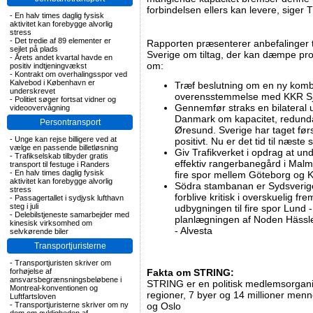
forbindelsen ellers kan levere, siger
-
En halv times daglig fysisk
aktivitet kan forebygge alvorlig
stress
-
Det tredie af 89 elementer er
Rapporten præsenterer anbefalinger t
sejlet på plads
Sverige om tiltag, der kan dæmpe pr
-
Årets andet kvartal havde en
om:
positiv indtjeningvækst
-
Kontrakt om overhalingsspor ved
Kalvebod i København er
Træf beslutning om en ny kombi
underskrevet
overensstemmelse med KKR Sjæ
-
Politiet søger fortsat vidner og
Gennemfør straks en bilateral
videoovervågning
Danmark om kapacitet, redunda
Persontransport
Øresund. Sverige har taget før
-
Unge kan rejse billigere ved at
positivt. Nu er det tid til næste s
vælge en passende billetløsning
Giv Trafikverket i opdrag at un
-
Trafikselskab tilbyder gratis
effektiv rangerbanegård i Mal
transport til festuge i Randers
-
En halv times daglig fysisk
fire spor mellem Göteborg og
aktivitet kan forebygge alvorlig
Södra stambanan er Sydsveriges
stress
forblive kritisk i overskuelig fr
-
Passagertallet i sydjysk lufthavn
steg i juli
udbygningen til fire spor Lund
-
Delebilstjeneste samarbejder med
planlægningen af Noden Hässl
kinesisk virksomhed om
- Alvesta
selvkørende biler
Transportjuristerne
-
Transportjuristen skriver om
forhøjelse af
Fakta om STRING:
ansvarsbegrænsningsbeløbene i
STRING er en politisk medlemsorgani
Montreal-konventionen og
regioner, 7 byer og 14 millioner me
Luftfartsloven
-
Transportjuristerne skriver om ny
og Oslo