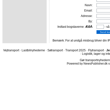
Navn:
Email:
Adresse:
By:
Indtast bogstaverne:
ÆØÅ
- så
Bemærk: For at undgå misbrug bliver din IP
Vejtransport
·
Lastbilnyhederne
·
Søtransport
·
Transport 2025
·
Flytransport
·
Je
·
Logistik, lager og int
Gør transportnyhederne.
Powered by NewsPublisher.dk v