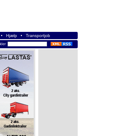
•
Hjælp
•
Transportjob
ikler