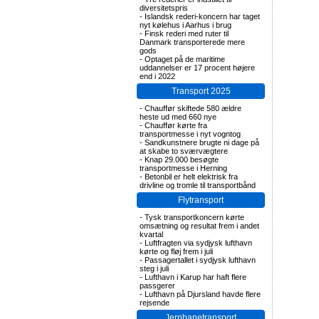
diversitetspris
-
Islandsk rederi-koncern har taget
nyt kølehus i Aarhus i brug
-
Finsk rederi med ruter til
Danmark transporterede mere
gods
-
Optaget på de maritime
uddannelser er 17 procent højere
end i 2022
Transport 2025
-
Chauffør skiftede 580 ældre
heste ud med 660 nye
-
Chauffør kørte fra
transportmesse i nyt vogntog
-
Sandkunstnere brugte ni dage på
at skabe to sværvægtere
-
Knap 29.000 besøgte
transportmesse i Herning
-
Betonbil er helt elektrisk fra
drivline og tromle til transportbånd
Flytransport
-
Tysk transportkoncern kørte
omsætning og resultat frem i andet
kvartal
-
Luftfragten via sydjysk lufthavn
kørte og fløj frem i juli
-
Passagertallet i sydjysk lufthavn
steg i juli
-
Lufthavn i Karup har haft flere
passgerer
-
Lufthavn på Djursland havde flere
rejsende
Jernbanetransport