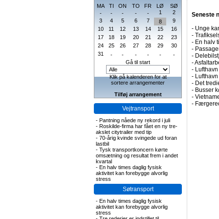
MA
TI
ON
TO
FR
LØ
SØ
1
2
-
-
-
-
-
Seneste 
3
4
5
6
7
9
8
-
Unge kan
10
11
12
13
14
15
16
-
Trafiksel
17
18
19
20
21
22
23
-
En halv t
24
25
26
27
28
29
30
-
Passagert
31
-
-
-
-
-
-
-
Delebils
Gå til start
-
Asfaltarb
-
Lufthavn 
-
Lufthavn
Klik på kalenderen for at
sortere arrangementer
-
Det tredi
-
Busser kø
Tilføj arrangement
-
Vietname
-
Færgered
Vejtransport
-
Pantning nåede ny rekord i juli
-
Roskilde-firma har fået en ny tre-
akslet citytrailer med tip
-
70-årig kvinde svingede ud foran
lastbil
-
Tysk transportkoncern kørte
omsætning og resultat frem i andet
kvartal
-
En halv times daglig fysisk
aktivitet kan forebygge alvorlig
stress
Søtransport
-
En halv times daglig fysisk
aktivitet kan forebygge alvorlig
stress
-
Tre rederier er indstillet til