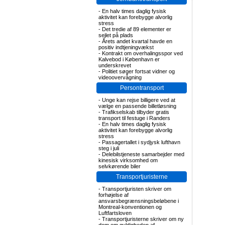
-
En halv times daglig fysisk
aktivitet kan forebygge alvorlig
stress
-
Det tredie af 89 elementer er
sejlet på plads
-
Årets andet kvartal havde en
positiv indtjeningvækst
-
Kontrakt om overhalingsspor ved
Kalvebod i København er
underskrevet
-
Politiet søger fortsat vidner og
videoovervågning
Persontransport
-
Unge kan rejse billigere ved at
vælge en passende billetløsning
-
Trafikselskab tilbyder gratis
transport til festuge i Randers
-
En halv times daglig fysisk
aktivitet kan forebygge alvorlig
stress
-
Passagertallet i sydjysk lufthavn
steg i juli
-
Delebilstjeneste samarbejder med
kinesisk virksomhed om
selvkørende biler
Transportjuristerne
-
Transportjuristen skriver om
forhøjelse af
ansvarsbegrænsningsbeløbene i
Montreal-konventionen og
Luftfartsloven
-
Transportjuristerne skriver om ny