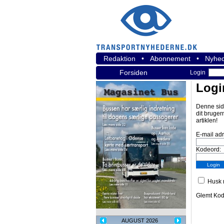
Redaktion
•
Abonnement
•
Nyhed
Forsiden
Login
Logi
Denne sid
dit bruger
artiklen!
E-mail ad
Kodeord:
Husk m
Glemt Ko
AUGUST 2026