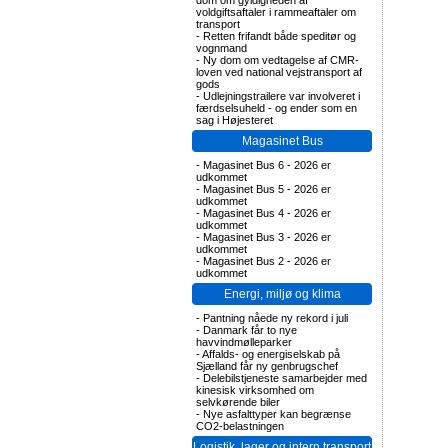
dom om gyldigheden af
voldgiftsaftaler i rammeaftaler om
transport
-
Retten frifandt både speditør og
vognmand
-
Ny dom om vedtagelse af CMR-
loven ved national vejstransport af
gods
-
Udlejningstrailere var involveret i
færdselsuheld - og ender som en
sag i Højesteret
Magasinet Bus
-
Magasinet Bus 6 - 2026 er
udkommet
-
Magasinet Bus 5 - 2026 er
udkommet
-
Magasinet Bus 4 - 2026 er
udkommet
-
Magasinet Bus 3 - 2026 er
udkommet
-
Magasinet Bus 2 - 2026 er
udkommet
Energi, miljø og klima
-
Pantning nåede ny rekord i juli
-
Danmark får to nye
havvindmølleparker
-
Affalds- og energiselskab på
Sjælland får ny genbrugschef
-
Delebilstjeneste samarbejder med
kinesisk virksomhed om
selvkørende biler
-
Nye asfalttyper kan begrænse
CO2-belastningen
Logistik, lager og intern transport