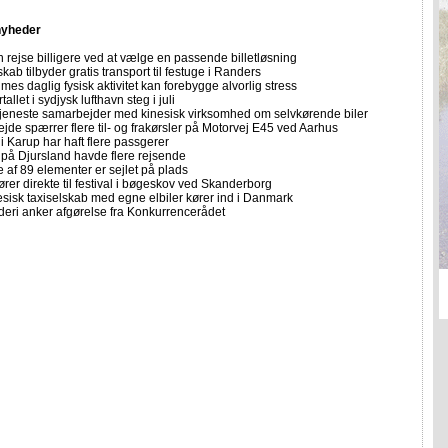
nyheder
 rejse billigere ved at vælge en passende billetløsning
skab tilbyder gratis transport til festuge i Randers
imes daglig fysisk aktivitet kan forebygge alvorlig stress
allet i sydjysk lufthavn steg i juli
tjeneste samarbejder med kinesisk virksomhed om selvkørende biler
ejde spærrer flere til- og frakørsler på Motorvej E45 ved Aarhus
i Karup har haft flere passgerer
 på Djursland havde flere rejsende
e af 89 elementer er sejlet på plads
rer direkte til festival i bøgeskov ved Skanderborg
sisk taxiselskab med egne elbiler kører ind i Danmark
eri anker afgørelse fra Konkurrencerådet