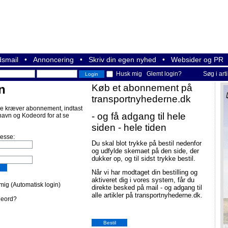
smail
•
Annoncering
•
Skriv din egen nyhed
•
Websider og PR
Husk mig
Glemt login?
Søg i art
n
Køb et abonnement på
transportnyhederne.dk
e kræver abonnement, indtast
- og få adgang til hele
navn og Kodeord for at se
siden - hele tiden
resse:
Du skal blot trykke på bestil nedenfor
og udfylde skemaet på den side, der
dukker op, og til sidst trykke bestil.
Når vi har modtaget din bestilling og
aktiveret dig i vores system, får du
ig (Automatisk login)
direkte besked på mail - og adgang til
alle artikler på transportnyhederne.dk.
deord?