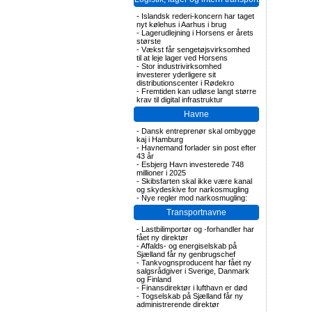
-
Islandsk rederi-koncern har taget
nyt kølehus i Aarhus i brug
-
Lagerudlejning i Horsens er årets
største
-
Vækst får sengetøjsvirksomhed
til at leje lager ved Horsens
-
Stor industrivirksomhed
investerer yderligere sit
distributionscenter i Rødekro
-
Fremtiden kan udløse langt større
krav til digital infrastruktur
Havne
-
Dansk entreprenør skal ombygge
kaj i Hamburg
-
Havnemand forlader sin post efter
43 år
-
Esbjerg Havn investerede 748
millioner i 2025
-
Skibsfarten skal ikke være kanal
og skydeskive for narkosmugling
-
Nye regler mod narkosmugling:
Transportnavne
-
Lastbilimportør og -forhandler har
fået ny direktør
-
Affalds- og energiselskab på
Sjælland får ny genbrugschef
-
Tankvognsproducent har fået ny
salgsrådgiver i Sverige, Danmark
og Finland
-
Finansdirektør i lufthavn er død
-
Togselskab på Sjælland får ny
administrerende direktør