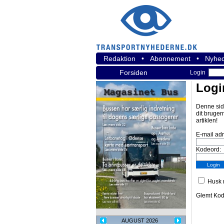
Redaktion
•
Abonnement
•
Nyhed
Forsiden
Login
Logi
Denne sid
dit bruger
artiklen!
E-mail ad
Kodeord:
Husk m
Glemt Ko
AUGUST 2026