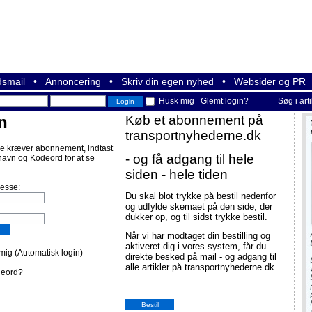
smail
•
Annoncering
•
Skriv din egen nyhed
•
Websider og PR
Husk mig
Glemt login?
Søg i art
n
Køb et abonnement på
transportnyhederne.dk
e kræver abonnement, indtast
- og få adgang til hele
navn og Kodeord for at se
siden - hele tiden
resse:
Du skal blot trykke på bestil nedenfor
og udfylde skemaet på den side, der
dukker op, og til sidst trykke bestil.
Når vi har modtaget din bestilling og
aktiveret dig i vores system, får du
ig (Automatisk login)
direkte besked på mail - og adgang til
alle artikler på transportnyhederne.dk.
deord?