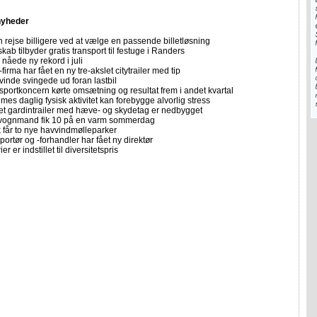
nyheder
 rejse billigere ved at vælge en passende billetløsning
skab tilbyder gratis transport til festuge i Randers
nåede ny rekord i juli
firma har fået en ny tre-akslet citytrailer med tip
vinde svingede ud foran lastbil
sportkoncern kørte omsætning og resultat frem i andet kvartal
imes daglig fysisk aktivitet kan forebygge alvorlig stress
let gardintrailer med hæve- og skydetag er nedbygget
vognmand fik 10 på en varm sommerdag
får to nye havvindmølleparker
portør og -forhandler har fået ny direktør
er er indstillet til diversitetspris