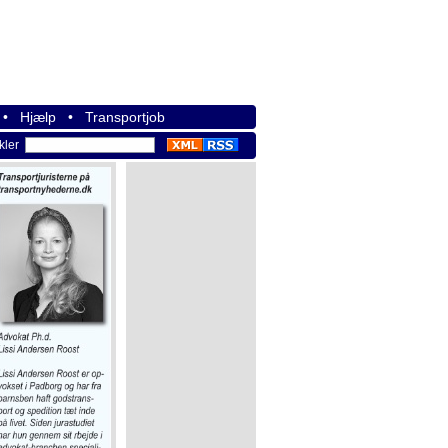
•
Hjælp
•
Transportjob
ikler