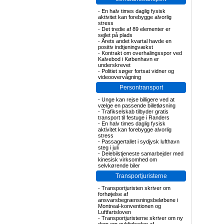
-
En halv times daglig fysisk
aktivitet kan forebygge alvorlig
stress
-
Det tredie af 89 elementer er
sejlet på plads
-
Årets andet kvartal havde en
positiv indtjeningvækst
-
Kontrakt om overhalingsspor ved
Kalvebod i København er
underskrevet
-
Politiet søger fortsat vidner og
videoovervågning
Persontransport
-
Unge kan rejse billigere ved at
vælge en passende billetløsning
-
Trafikselskab tilbyder gratis
transport til festuge i Randers
-
En halv times daglig fysisk
aktivitet kan forebygge alvorlig
stress
-
Passagertallet i sydjysk lufthavn
steg i juli
-
Delebilstjeneste samarbejder med
kinesisk virksomhed om
selvkørende biler
Transportjuristerne
-
Transportjuristen skriver om
forhøjelse af
ansvarsbegrænsningsbeløbene i
Montreal-konventionen og
Luftfartsloven
-
Transportjuristerne skriver om ny