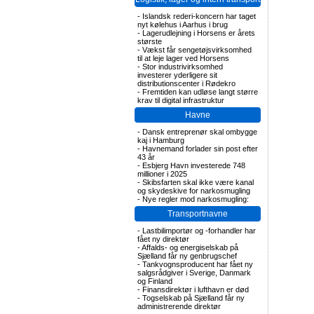
-
Islandsk rederi-koncern har taget
nyt kølehus i Aarhus i brug
-
Lagerudlejning i Horsens er årets
største
-
Vækst får sengetøjsvirksomhed
til at leje lager ved Horsens
-
Stor industrivirksomhed
investerer yderligere sit
distributionscenter i Rødekro
-
Fremtiden kan udløse langt større
krav til digital infrastruktur
Havne
-
Dansk entreprenør skal ombygge
kaj i Hamburg
-
Havnemand forlader sin post efter
43 år
-
Esbjerg Havn investerede 748
millioner i 2025
-
Skibsfarten skal ikke være kanal
og skydeskive for narkosmugling
-
Nye regler mod narkosmugling:
Transportnavne
-
Lastbilimportør og -forhandler har
fået ny direktør
-
Affalds- og energiselskab på
Sjælland får ny genbrugschef
-
Tankvognsproducent har fået ny
salgsrådgiver i Sverige, Danmark
og Finland
-
Finansdirektør i lufthavn er død
-
Togselskab på Sjælland får ny
administrerende direktør