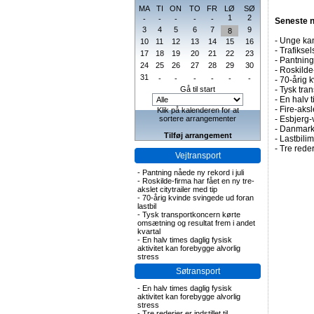
MA
TI
ON
TO
FR
LØ
SØ
1
2
-
-
-
-
-
Seneste 
3
4
5
6
7
9
8
-
Unge kan
10
11
12
13
14
15
16
-
Trafiksel
17
18
19
20
21
22
23
-
Pantning 
24
25
26
27
28
29
30
-
Roskilde-
31
-
-
-
-
-
-
-
70-årig k
Gå til start
-
Tysk tran
-
En halv t
-
Fire-aks
Klik på kalenderen for at
sortere arrangementer
-
Esbjerg-
-
Danmark 
Tilføj arrangement
-
Lastbilim
-
Tre rederi
Vejtransport
-
Pantning nåede ny rekord i juli
-
Roskilde-firma har fået en ny tre-
akslet citytrailer med tip
-
70-årig kvinde svingede ud foran
lastbil
-
Tysk transportkoncern kørte
omsætning og resultat frem i andet
kvartal
-
En halv times daglig fysisk
aktivitet kan forebygge alvorlig
stress
Søtransport
-
En halv times daglig fysisk
aktivitet kan forebygge alvorlig
stress
-
Tre rederier er indstillet til