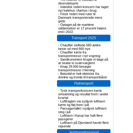
diversitetspris
-
Islandsk rederi-koncern har taget
nyt kølehus i Aarhus i brug
-
Finsk rederi med ruter til
Danmark transporterede mere
gods
-
Optaget på de maritime
uddannelser er 17 procent højere
end i 2022
Transport 2025
-
Chauffør skiftede 580 ældre
heste ud med 660 nye
-
Chauffør kørte fra
transportmesse i nyt vogntog
-
Sandkunstnere brugte ni dage på
at skabe to sværvægtere
-
Knap 29.000 besøgte
transportmesse i Herning
-
Betonbil er helt elektrisk fra
drivline og tromle til transportbånd
Flytransport
-
Tysk transportkoncern kørte
omsætning og resultat frem i andet
kvartal
-
Luftfragten via sydjysk lufthavn
kørte og fløj frem i juli
-
Passagertallet i sydjysk lufthavn
steg i juli
-
Lufthavn i Karup har haft flere
passgerer
-
Lufthavn på Djursland havde flere
rejsende
Jernbanetransport