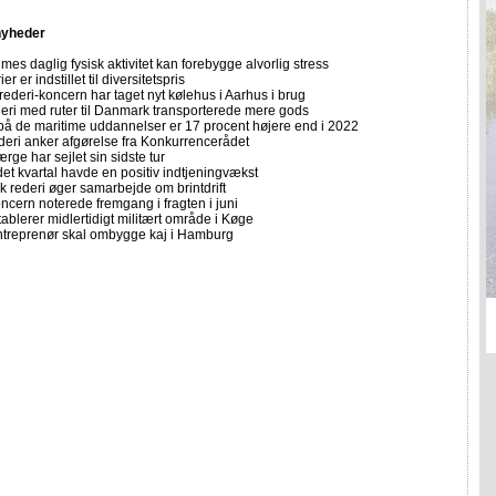
nyheder
imes daglig fysisk aktivitet kan forebygge alvorlig stress
er er indstillet til diversitetspris
rederi-koncern har taget nyt kølehus i Aarhus i brug
deri med ruter til Danmark transporterede mere gods
på de maritime uddannelser er 17 procent højere end i 2022
eri anker afgørelse fra Konkurrencerådet
ærge har sejlet sin sidste tur
et kvartal havde en positiv indtjeningvækst
k rederi øger samarbejde om brintdrift
ncern noterede fremgang i fragten i juni
etablerer midlertidigt militært område i Køge
treprenør skal ombygge kaj i Hamburg