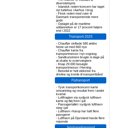
diversitetspris
-
Islandsk rederi-koncern har taget
nyt kølehus i Aarhus i brug
-
Finsk rederi med ruter til
Danmark transporterede mere
gods
-
Optaget på de maritime
uddannelser er 17 procent højere
end i 2022
Transport 2025
-
Chauffør skiftede 580 ældre
heste ud med 660 nye
-
Chauffør kørte fra
transportmesse i nyt vogntog
-
Sandkunstnere brugte ni dage på
at skabe to sværvægtere
-
Knap 29.000 besøgte
transportmesse i Herning
-
Betonbil er helt elektrisk fra
drivline og tromle til transportbånd
Flytransport
-
Tysk transportkoncern kørte
omsætning og resultat frem i andet
kvartal
-
Luftfragten via sydjysk lufthavn
kørte og fløj frem i juli
-
Passagertallet i sydjysk lufthavn
steg i juli
-
Lufthavn i Karup har haft flere
passgerer
-
Lufthavn på Djursland havde flere
rejsende
Jernbanetransport