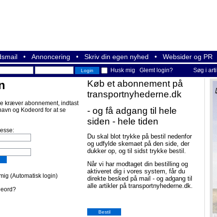
smail
•
Annoncering
•
Skriv din egen nyhed
•
Websider og PR
Husk mig
Glemt login?
Søg i art
n
Køb et abonnement på
transportnyhederne.dk
e kræver abonnement, indtast
- og få adgang til hele
navn og Kodeord for at se
siden - hele tiden
resse:
Du skal blot trykke på bestil nedenfor
og udfylde skemaet på den side, der
dukker op, og til sidst trykke bestil.
Når vi har modtaget din bestilling og
aktiveret dig i vores system, får du
ig (Automatisk login)
direkte besked på mail - og adgang til
alle artikler på transportnyhederne.dk.
deord?