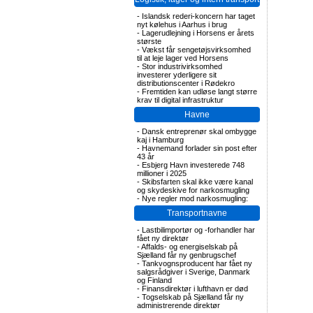
-
Islandsk rederi-koncern har taget
nyt kølehus i Aarhus i brug
-
Lagerudlejning i Horsens er årets
største
-
Vækst får sengetøjsvirksomhed
til at leje lager ved Horsens
-
Stor industrivirksomhed
investerer yderligere sit
distributionscenter i Rødekro
-
Fremtiden kan udløse langt større
krav til digital infrastruktur
Havne
-
Dansk entreprenør skal ombygge
kaj i Hamburg
-
Havnemand forlader sin post efter
43 år
-
Esbjerg Havn investerede 748
millioner i 2025
-
Skibsfarten skal ikke være kanal
og skydeskive for narkosmugling
-
Nye regler mod narkosmugling:
Transportnavne
-
Lastbilimportør og -forhandler har
fået ny direktør
-
Affalds- og energiselskab på
Sjælland får ny genbrugschef
-
Tankvognsproducent har fået ny
salgsrådgiver i Sverige, Danmark
og Finland
-
Finansdirektør i lufthavn er død
-
Togselskab på Sjælland får ny
administrerende direktør