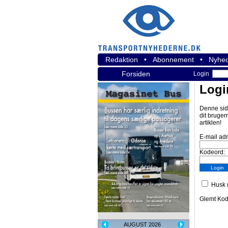
Redaktion
•
Abonnement
•
Nyhed
Forsiden
Login
Logi
Denne sid
dit bruger
artiklen!
E-mail ad
Kodeord:
Husk m
Glemt Ko
AUGUST 2026