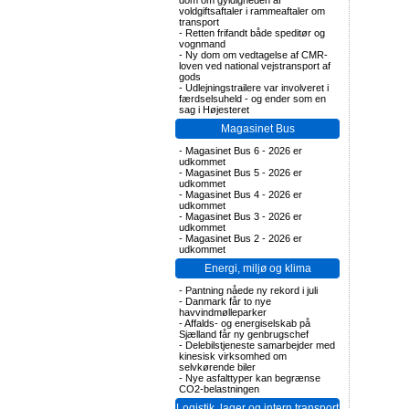
dom om gyldigheden af
voldgiftsaftaler i rammeaftaler om
transport
-
Retten frifandt både speditør og
vognmand
-
Ny dom om vedtagelse af CMR-
loven ved national vejstransport af
gods
-
Udlejningstrailere var involveret i
færdselsuheld - og ender som en
sag i Højesteret
Magasinet Bus
-
Magasinet Bus 6 - 2026 er
udkommet
-
Magasinet Bus 5 - 2026 er
udkommet
-
Magasinet Bus 4 - 2026 er
udkommet
-
Magasinet Bus 3 - 2026 er
udkommet
-
Magasinet Bus 2 - 2026 er
udkommet
Energi, miljø og klima
-
Pantning nåede ny rekord i juli
-
Danmark får to nye
havvindmølleparker
-
Affalds- og energiselskab på
Sjælland får ny genbrugschef
-
Delebilstjeneste samarbejder med
kinesisk virksomhed om
selvkørende biler
-
Nye asfalttyper kan begrænse
CO2-belastningen
Logistik, lager og intern transport