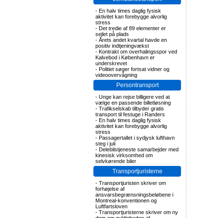
-
En halv times daglig fysisk
aktivitet kan forebygge alvorlig
stress
-
Det tredie af 89 elementer er
sejlet på plads
-
Årets andet kvartal havde en
positiv indtjeningvækst
-
Kontrakt om overhalingsspor ved
Kalvebod i København er
underskrevet
-
Politiet søger fortsat vidner og
videoovervågning
Persontransport
-
Unge kan rejse billigere ved at
vælge en passende billetløsning
-
Trafikselskab tilbyder gratis
transport til festuge i Randers
-
En halv times daglig fysisk
aktivitet kan forebygge alvorlig
stress
-
Passagertallet i sydjysk lufthavn
steg i juli
-
Delebilstjeneste samarbejder med
kinesisk virksomhed om
selvkørende biler
Transportjuristerne
-
Transportjuristen skriver om
forhøjelse af
ansvarsbegrænsningsbeløbene i
Montreal-konventionen og
Luftfartsloven
-
Transportjuristerne skriver om ny