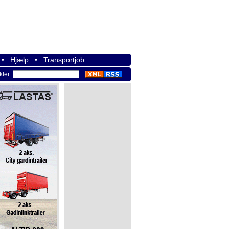
•
Hjælp
•
Transportjob
ikler