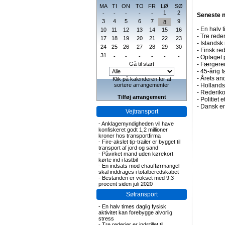
MA
TI
ON
TO
FR
LØ
SØ
1
2
-
-
-
-
-
Seneste 
3
4
5
6
7
9
8
-
En halv t
10
11
12
13
14
15
16
-
Tre rederi
17
18
19
20
21
22
23
-
Islandsk 
24
25
26
27
28
29
30
-
Finsk re
31
-
-
-
-
-
-
-
Optaget 
Gå til start
-
Færgered
-
45-årig f
-
Årets and
Klik på kalenderen for at
sortere arrangementer
-
Hollands
-
Rederiko
Tilføj arrangement
-
Politiet 
-
Dansk en
Vejtransport
-
Anklagemyndigheden vil have
konfiskeret godt 1,2 millioner
kroner hos transportfirma
-
Fire-akslet tip-trailer er bygget til
transport af jord og sand
-
Påvirket mand uden kørekort
kørte ind i lastbil
-
En indsats mod chaufførmangel
skal inddrages i totalberedskabet
-
Bestanden er vokset med 9,3
procent siden juli 2020
Søtransport
-
En halv times daglig fysisk
aktivitet kan forebygge alvorlig
stress
-
Tre rederier er indstillet til