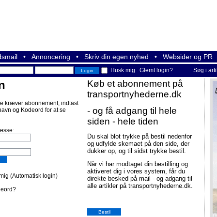
smail
•
Annoncering
•
Skriv din egen nyhed
•
Websider og PR
Husk mig
Glemt login?
Søg i art
n
Køb et abonnement på
transportnyhederne.dk
e kræver abonnement, indtast
- og få adgang til hele
navn og Kodeord for at se
siden - hele tiden
resse:
Du skal blot trykke på bestil nedenfor
og udfylde skemaet på den side, der
dukker op, og til sidst trykke bestil.
Når vi har modtaget din bestilling og
aktiveret dig i vores system, får du
ig (Automatisk login)
direkte besked på mail - og adgang til
alle artikler på transportnyhederne.dk.
deord?