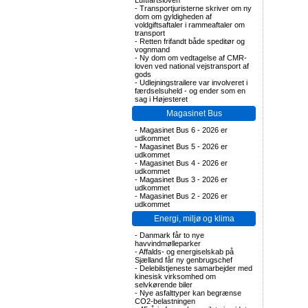
Luftfartsloven
-
Transportjuristerne skriver om ny
dom om gyldigheden af
voldgiftsaftaler i rammeaftaler om
transport
-
Retten frifandt både speditør og
vognmand
-
Ny dom om vedtagelse af CMR-
loven ved national vejstransport af
gods
-
Udlejningstrailere var involveret i
færdselsuheld - og ender som en
sag i Højesteret
Magasinet Bus
-
Magasinet Bus 6 - 2026 er
udkommet
-
Magasinet Bus 5 - 2026 er
udkommet
-
Magasinet Bus 4 - 2026 er
udkommet
-
Magasinet Bus 3 - 2026 er
udkommet
-
Magasinet Bus 2 - 2026 er
udkommet
Energi, miljø og klima
-
Danmark får to nye
havvindmølleparker
-
Affalds- og energiselskab på
Sjælland får ny genbrugschef
-
Delebilstjeneste samarbejder med
kinesisk virksomhed om
selvkørende biler
-
Nye asfalttyper kan begrænse
CO2-belastningen