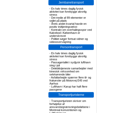
Jernbanetransport
-
En halv times daglig fysisk
aktivitet kan forebygge alvorlig
stress
-
Det tredie af 89 elementer er
sejlet på plads
-
Årets andet kvartal havde en
positiv indtjeningvækst
-
Kontrakt om overhalingsspor ved
Kalvebod i København er
underskrevet
-
Politiet søger fortsat vidner og
videoovervågning
Persontransport
-
En halv times daglig fysisk
aktivitet kan forebygge alvorlig
stress
-
Passagertallet i sydjysk lufthavn
steg i juli
-
Delebilstjeneste samarbejder med
kinesisk virksomhed om
selvkørende biler
-
Asfaltarbejde spærrer flere til- og
frakørsler på Motorvej E45 ved
Aarhus
-
Lufthavn i Karup har haft flere
passgerer
Transportjuristerne
-
Transportjuristen skriver om
forhøjelse af
ansvarsbegrænsningsbeløbene i
Montreal-konventionen og