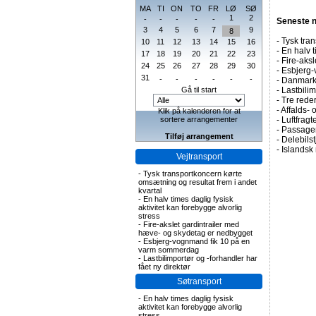
MA
TI
ON
TO
FR
LØ
SØ
1
2
-
-
-
-
-
Seneste 
3
4
5
6
7
9
8
-
Tysk tran
10
11
12
13
14
15
16
-
En halv t
17
18
19
20
21
22
23
-
Fire-aks
24
25
26
27
28
29
30
-
Esbjerg-
31
-
-
-
-
-
-
-
Danmark 
Gå til start
-
Lastbilim
-
Tre rederi
-
Affalds-
Klik på kalenderen for at
sortere arrangementer
-
Luftfragte
-
Passagert
Tilføj arrangement
-
Delebils
-
Islandsk 
Vejtransport
-
Tysk transportkoncern kørte
omsætning og resultat frem i andet
kvartal
-
En halv times daglig fysisk
aktivitet kan forebygge alvorlig
stress
-
Fire-akslet gardintrailer med
hæve- og skydetag er nedbygget
-
Esbjerg-vognmand fik 10 på en
varm sommerdag
-
Lastbilimportør og -forhandler har
fået ny direktør
Søtransport
-
En halv times daglig fysisk
aktivitet kan forebygge alvorlig
stress