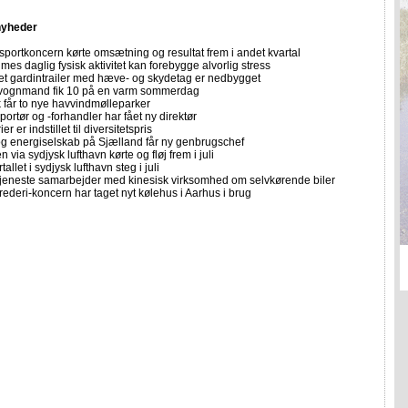
nyheder
sportkoncern kørte omsætning og resultat frem i andet kvartal
imes daglig fysisk aktivitet kan forebygge alvorlig stress
let gardintrailer med hæve- og skydetag er nedbygget
vognmand fik 10 på en varm sommerdag
får to nye havvindmølleparker
portør og -forhandler har fået ny direktør
er er indstillet til diversitetspris
 og energiselskab på Sjælland får ny genbrugschef
n via sydjysk lufthavn kørte og fløj frem i juli
allet i sydjysk lufthavn steg i juli
tjeneste samarbejder med kinesisk virksomhed om selvkørende biler
rederi-koncern har taget nyt kølehus i Aarhus i brug