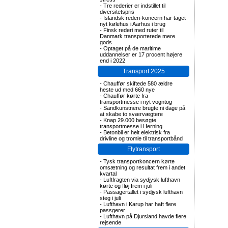
-
Tre rederier er indstillet til
diversitetspris
-
Islandsk rederi-koncern har taget
nyt kølehus i Aarhus i brug
-
Finsk rederi med ruter til
Danmark transporterede mere
gods
-
Optaget på de maritime
uddannelser er 17 procent højere
end i 2022
Transport 2025
-
Chauffør skiftede 580 ældre
heste ud med 660 nye
-
Chauffør kørte fra
transportmesse i nyt vogntog
-
Sandkunstnere brugte ni dage på
at skabe to sværvægtere
-
Knap 29.000 besøgte
transportmesse i Herning
-
Betonbil er helt elektrisk fra
drivline og tromle til transportbånd
Flytransport
-
Tysk transportkoncern kørte
omsætning og resultat frem i andet
kvartal
-
Luftfragten via sydjysk lufthavn
kørte og fløj frem i juli
-
Passagertallet i sydjysk lufthavn
steg i juli
-
Lufthavn i Karup har haft flere
passgerer
-
Lufthavn på Djursland havde flere
rejsende