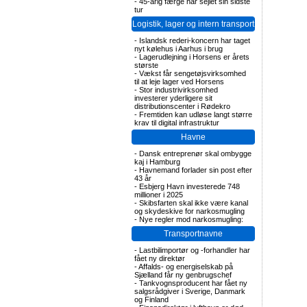
-
45-årig færge har sejlet sin sidste
tur
Logistik, lager og intern transport
-
Islandsk rederi-koncern har taget
nyt kølehus i Aarhus i brug
-
Lagerudlejning i Horsens er årets
største
-
Vækst får sengetøjsvirksomhed
til at leje lager ved Horsens
-
Stor industrivirksomhed
investerer yderligere sit
distributionscenter i Rødekro
-
Fremtiden kan udløse langt større
krav til digital infrastruktur
Havne
-
Dansk entreprenør skal ombygge
kaj i Hamburg
-
Havnemand forlader sin post efter
43 år
-
Esbjerg Havn investerede 748
millioner i 2025
-
Skibsfarten skal ikke være kanal
og skydeskive for narkosmugling
-
Nye regler mod narkosmugling:
Transportnavne
-
Lastbilimportør og -forhandler har
fået ny direktør
-
Affalds- og energiselskab på
Sjælland får ny genbrugschef
-
Tankvognsproducent har fået ny
salgsrådgiver i Sverige, Danmark
og Finland