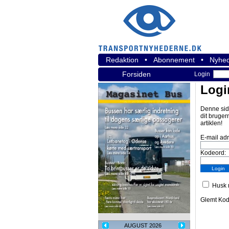
Redaktion
•
Abonnement
•
Nyhed
Forsiden
Login
Logi
Denne sid
dit bruger
artiklen!
E-mail ad
Kodeord:
Husk m
Glemt Ko
AUGUST 2026