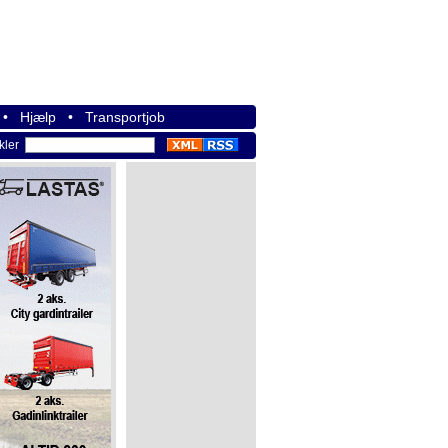
•
Hjælp
•
Transportjob
ikler