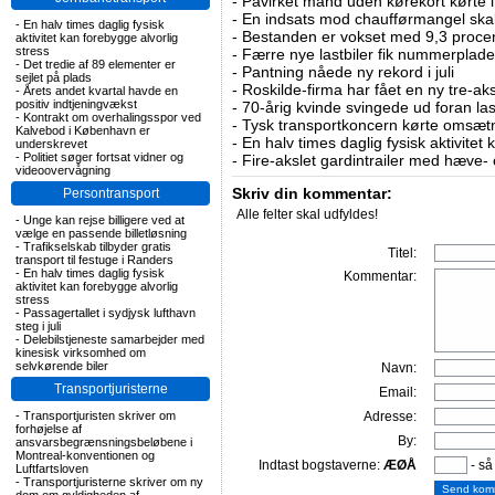
-
Påvirket mand uden kørekort kørte in
-
En indsats mod chaufførmangel skal
-
En halv times daglig fysisk
-
Bestanden er vokset med 9,3 procent
aktivitet kan forebygge alvorlig
stress
-
Færre nye lastbiler fik nummerplader 
-
Det tredie af 89 elementer er
-
Pantning nåede ny rekord i juli
sejlet på plads
-
Roskilde-firma har fået en ny tre-aksl
-
Årets andet kvartal havde en
positiv indtjeningvækst
-
70-årig kvinde svingede ud foran las
-
Kontrakt om overhalingsspor ved
-
Tysk transportkoncern kørte omsætni
Kalvebod i København er
-
En halv times daglig fysisk aktivitet
underskrevet
-
Politiet søger fortsat vidner og
-
Fire-akslet gardintrailer med hæve-
videoovervågning
Skriv din kommentar:
Persontransport
Alle felter skal udfyldes!
-
Unge kan rejse billigere ved at
vælge en passende billetløsning
-
Trafikselskab tilbyder gratis
Titel:
transport til festuge i Randers
-
En halv times daglig fysisk
Kommentar:
aktivitet kan forebygge alvorlig
stress
-
Passagertallet i sydjysk lufthavn
steg i juli
-
Delebilstjeneste samarbejder med
kinesisk virksomhed om
selvkørende biler
Navn:
Transportjuristerne
Email:
-
Transportjuristen skriver om
Adresse:
forhøjelse af
By:
ansvarsbegrænsningsbeløbene i
Montreal-konventionen og
Indtast bogstaverne:
ÆØÅ
- så
Luftfartsloven
-
Transportjuristerne skriver om ny