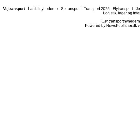
Vejtransport
·
Lastbilnyhederne
·
Søtransport
·
Transport 2025
·
Flytransport
·
Je
Logistik, lager og inte
Gør transportnyhederne.
Powered by NewsPublisher.dk v