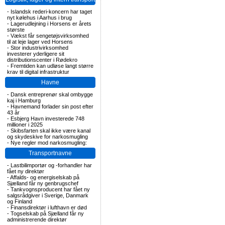
-
Islandsk rederi-koncern har taget
nyt kølehus i Aarhus i brug
-
Lagerudlejning i Horsens er årets
største
-
Vækst får sengetøjsvirksomhed
til at leje lager ved Horsens
-
Stor industrivirksomhed
investerer yderligere sit
distributionscenter i Rødekro
-
Fremtiden kan udløse langt større
krav til digital infrastruktur
Havne
-
Dansk entreprenør skal ombygge
kaj i Hamburg
-
Havnemand forlader sin post efter
43 år
-
Esbjerg Havn investerede 748
millioner i 2025
-
Skibsfarten skal ikke være kanal
og skydeskive for narkosmugling
-
Nye regler mod narkosmugling:
Transportnavne
-
Lastbilimportør og -forhandler har
fået ny direktør
-
Affalds- og energiselskab på
Sjælland får ny genbrugschef
-
Tankvognsproducent har fået ny
salgsrådgiver i Sverige, Danmark
og Finland
-
Finansdirektør i lufthavn er død
-
Togselskab på Sjælland får ny
administrerende direktør