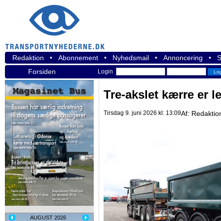
Redaktion
•
Abonnement
•
Nyhedsmail
•
Annoncering
•
S
Forsiden
Login
Tre-akslet kærre er 
Tirsdag 9. juni 2026 kl: 13:09
Af:
Redaktio
AUGUST 2026