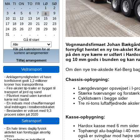
MA
TI
ON
TO
FR
LØ
SØ
1
2
-
-
-
-
-
3
4
5
6
7
9
8
10
11
12
13
14
15
16
17
18
19
20
21
22
23
24
25
26
27
28
29
30
31
-
-
-
-
-
-
Gå til start
Vognmandsfirmaet Johan Bækgård 
fornyligt hentet en ny tre-akslet 
Klik på kalenderen for at
sortere arrangementer
på den nye kærre er udført i Hardo
og 10 mm gods i bunden og kan r
Tilføj arrangement
Om den nye tre-akslede Kel-Berg bag
Vejtransport
-
Anklagemyndigheden vil have
Chassis-opbygning:
konfiskeret godt 1,2 millioner
kroner hos transportfirma
Længdevanger opsvejset i I-profi
-
Fire-akslet tip-trailer er bygget til
transport af jord og sand
Stærke tværvanger og forstærk
-
Påvirket mand uden kørekort
Cyklistværn i begge sider
kørte ind i lastbil
Tre ni-tons luftaffjedrede aks
-
En indsats mod chaufførmangel
skal inddrages i totalberedskabet
-
Bestanden er vokset med 9,3
procent siden juli 2020
Kasse-opbygning:
Søtransport
Hardox kasse med 6 mm sider
-
En halv times daglig fysisk
Tophængt alu-bagklap i 40 mm al
aktivitet kan forebygge alvorlig
også er svingbar mod højre si
stress
-
Tre rederier er indstillet til