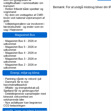
dom om gyldigheden af
voldgiftsaftaler i rammeaftaler om
transport
Bemærk: For at undgå misbrug bliver din IP
-
Retten frifandt både speditør og
vognmand
-
Ny dom om vedtagelse af CMR-
loven ved national vejstransport af
gods
-
Udlejningstrailere var involveret i
færdselsuheld - og ender som en
sag i Højesteret
Magasinet Bus
-
Magasinet Bus 6 - 2026 er
udkommet
-
Magasinet Bus 5 - 2026 er
udkommet
-
Magasinet Bus 4 - 2026 er
udkommet
-
Magasinet Bus 3 - 2026 er
udkommet
-
Magasinet Bus 2 - 2026 er
udkommet
Energi, miljø og klima
-
Pantning nåede ny rekord i juli
-
Danmark får to nye
havvindmølleparker
-
Affalds- og energiselskab på
Sjælland får ny genbrugschef
-
Delebilstjeneste samarbejder med
kinesisk virksomhed om
selvkørende biler
-
Nye asfalttyper kan begrænse
CO2-belastningen
Logistik, lager og intern transport