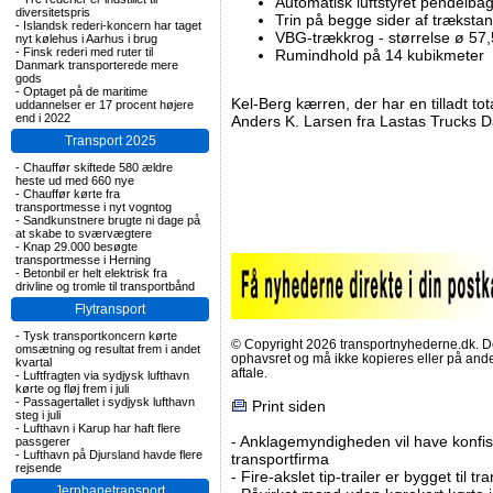
Automatisk luftstyret pendelb
diversitetspris
Trin på begge sider af træksta
-
Islandsk rederi-koncern har taget
VBG-trækkrog - størrelse ø 57
nyt kølehus i Aarhus i brug
-
Finsk rederi med ruter til
Rumindhold på 14 kubikmeter
Danmark transporterede mere
gods
-
Optaget på de maritime
Kel-Berg kærren, der har en tilladt to
uddannelser er 17 procent højere
end i 2022
Anders K. Larsen fra Lastas Trucks 
Transport 2025
-
Chauffør skiftede 580 ældre
heste ud med 660 nye
-
Chauffør kørte fra
transportmesse i nyt vogntog
-
Sandkunstnere brugte ni dage på
at skabe to sværvægtere
-
Knap 29.000 besøgte
transportmesse i Herning
-
Betonbil er helt elektrisk fra
drivline og tromle til transportbånd
Flytransport
-
Tysk transportkoncern kørte
© Copyright 2026 transportnyhederne.dk. Den
omsætning og resultat frem i andet
ophavsret og må ikke kopieres eller på an
kvartal
aftale.
-
Luftfragten via sydjysk lufthavn
kørte og fløj frem i juli
-
Passagertallet i sydjysk lufthavn
Print siden
steg i juli
-
Lufthavn i Karup har haft flere
-
Anklagemyndigheden vil have konfisk
passgerer
-
Lufthavn på Djursland havde flere
transportfirma
rejsende
-
Fire-akslet tip-trailer er bygget til t
Jernbanetransport