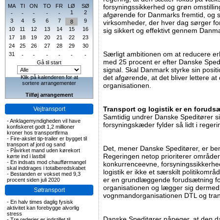
MA
TI
ON
TO
FR
LØ
SØ
forsyningssikkerhed og grøn omstillin
1
2
-
-
-
-
-
afgørende for Danmarks fremtid, og s
3
4
5
6
7
9
8
virksomheder, der hver dag sørger fo
10
11
12
13
14
15
16
sig sikkert og effektivt gennem Danm
17
18
19
20
21
22
23
24
25
26
27
28
29
30
Særligt ambitionen om at reducere erh
31
-
-
-
-
-
-
med 25 procent er efter Danske Spedit
Gå til start
signal. Skal Danmark styrke sin positi
det afgørende, at det bliver lettere 
Klik på kalenderen for at
sortere arrangementer
organisationen.
Tilføj arrangement
Transport og logistik er en foruds
Vejtransport
Samtidig undrer Danske Speditører sig 
-
Anklagemyndigheden vil have
forsyningskæder fylder så lidt i reger
konfiskeret godt 1,2 millioner
kroner hos transportfirma
-
Fire-akslet tip-trailer er bygget til
transport af jord og sand
Det, mener Danske Speditører, er be
-
Påvirket mand uden kørekort
Regeringen netop prioriterer områder
kørte ind i lastbil
-
En indsats mod chaufførmangel
konkurrenceevne, forsyningssikkerhe
skal inddrages i totalberedskabet
logistik er ikke et særskilt politikomr
-
Bestanden er vokset med 9,3
er en grundlæggende forudsætning for
procent siden juli 2020
organisationen og lægger sig dermed
Søtransport
vognmandorganisationen DTL og tran
-
En halv times daglig fysisk
aktivitet kan forebygge alvorlig
stress
Danske Speditører påpeger, at den 
-
Tre rederier er indstillet til