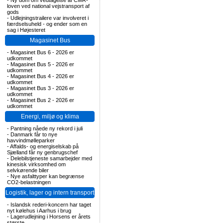
-
Ny dom om vedtagelse af CMR-
loven ved national vejstransport af
gods
-
Udlejningstrailere var involveret i
færdselsuheld - og ender som en
sag i Højesteret
Magasinet Bus
-
Magasinet Bus 6 - 2026 er
udkommet
-
Magasinet Bus 5 - 2026 er
udkommet
-
Magasinet Bus 4 - 2026 er
udkommet
-
Magasinet Bus 3 - 2026 er
udkommet
-
Magasinet Bus 2 - 2026 er
udkommet
Energi, miljø og klima
-
Pantning nåede ny rekord i juli
-
Danmark får to nye
havvindmølleparker
-
Affalds- og energiselskab på
Sjælland får ny genbrugschef
-
Delebilstjeneste samarbejder med
kinesisk virksomhed om
selvkørende biler
-
Nye asfalttyper kan begrænse
CO2-belastningen
Logistik, lager og intern transport
-
Islandsk rederi-koncern har taget
nyt kølehus i Aarhus i brug
-
Lagerudlejning i Horsens er årets
største