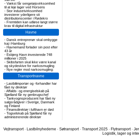
-
Vækst får sengetøjsvirksomhed
til at leje lager ved Horsens
-
Stor industrivirksomhed
investerer yderligere sit
distributionscenter i Rødekro
-
Fremtiden kan udløse langt større
krav til digital infrastruktur
Havne
-
Dansk entreprenør skal ombygge
kaj i Hamburg
-
Havnemand forlader sin post efter
43 år
-
Esbjerg Havn investerede 748
millioner i 2025
-
Skibsfarten skal ikke være kanal
og skydeskive for narkosmugling
-
Nye regler mod narkosmugling:
Transportnavne
-
Lastbilimportør og -forhandler har
fået ny direktør
-
Affalds- og energiselskab på
Sjælland får ny genbrugschef
-
Tankvognsproducent har fået ny
salgsrådgiver i Sverige, Danmark
og Finland
-
Finansdirektør i lufthavn er død
-
Togselskab på Sjælland får ny
administrerende direktør
Vejtransport
·
Lastbilnyhederne
·
Søtransport
·
Transport 2025
·
Flytransport
·
Je
Logistik, lager og inte