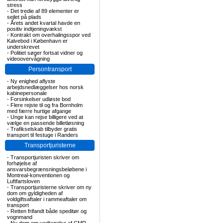
stress
-
Det tredie af 89 elementer er
sejlet på plads
-
Årets andet kvartal havde en
positiv indtjeningvækst
-
Kontrakt om overhalingsspor ved
Kalvebod i København er
underskrevet
-
Politiet søger fortsat vidner og
videoovervågning
Persontransport
-
Ny enighed aflyste
arbejdsnedlæggelser hos norsk
kabinepersonale
-
Forsinkelser udløste bod
-
Flere rejste til og fra Bornholm
med færre hurtige afgange
-
Unge kan rejse billigere ved at
vælge en passende billetløsning
-
Trafikselskab tilbyder gratis
transport til festuge i Randers
Transportjuristerne
-
Transportjuristen skriver om
forhøjelse af
ansvarsbegrænsningsbeløbene i
Montreal-konventionen og
Luftfartsloven
-
Transportjuristerne skriver om ny
dom om gyldigheden af
voldgiftsaftaler i rammeaftaler om
transport
-
Retten frifandt både speditør og
vognmand