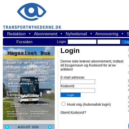
Redaktion
•
Abonnement
•
Nyhedsmail
•
Annoncering
•
S
Forsiden
Login
Login
Denne side kræver abonnement, indtast
dit brugernavn og Kodeord for at se
artiklen!
E-mail adresse:
Kodeord:
Husk mig (Automatisk login)
Glemt Kodeord?
AUGUST 2026