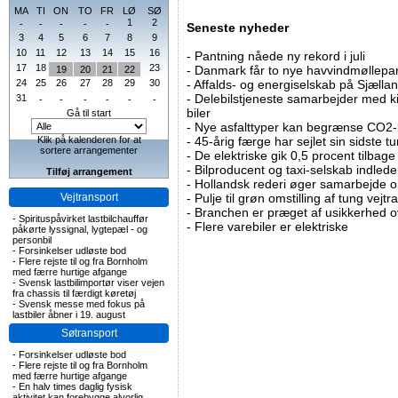
MA
TI
ON
TO
FR
LØ
SØ
1
2
-
-
-
-
-
Seneste nyheder
3
4
5
6
7
8
9
10
11
12
13
14
15
16
-
Pantning nåede ny rekord i juli
17
18
23
-
Danmark får to nye havvindmøllepa
19
20
21
22
24
25
26
27
28
29
30
-
Affalds- og energiselskab på Sjælla
-
Delebilstjeneste samarbejder med 
31
-
-
-
-
-
-
biler
Gå til start
-
Nye asfalttyper kan begrænse CO2-
Klik på kalenderen for at
-
45-årig færge har sejlet sin sidste tu
sortere arrangementer
-
De elektriske gik 0,5 procent tilbage
-
Bilproducent og taxi-selskab indled
Tilføj arrangement
-
Hollandsk rederi øger samarbejde om
Vejtransport
-
Pulje til grøn omstilling af tung vej
-
Branchen er præget af usikkerhed o
-
Spirituspåvirket lastbilchauffør
-
Flere varebiler er elektriske
påkørte lyssignal, lygtepæl - og
personbil
-
Forsinkelser udløste bod
-
Flere rejste til og fra Bornholm
med færre hurtige afgange
-
Svensk lastbilimportør viser vejen
fra chassis til færdigt køretøj
-
Svensk messe med fokus på
lastbiler åbner i 19. august
Søtransport
-
Forsinkelser udløste bod
-
Flere rejste til og fra Bornholm
med færre hurtige afgange
-
En halv times daglig fysisk
aktivitet kan forebygge alvorlig