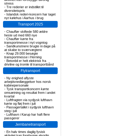
stress
-
Tre rederier er indstillet til
diversitetspris
-
Islandsk rederi-koncern har taget
nyt kølehus i Aarhus i brug
Transport 2025
-
Chauffør skiftede 580 ældre
heste ud med 660 nye
-
Chauffør kørte fra
transportmesse i nyt vogntog
-
Sandkunstnere brugte ni dage på
at skabe to sværvægtere
-
Knap 29.000 besøgte
transportmesse i Herning
-
Betonbil er helt elektrisk fra
drivline og tromle til transportbånd
Flytransport
-
Ny enighed aflyste
arbejdsnedlæggelser hos norsk
kabinepersonale
-
Tysk transportkoncern kørte
omsætning og resultat frem i andet
kvartal
-
Luftfragten via sydjysk lufthavn
kørte og fløj frem i juli
-
Passagertallet i sydjysk lufthavn
steg i juli
-
Lufthavn i Karup har haft flere
passgerer
Jernbanetransport
-
En halv times daglig fysisk
aktivitet kan forebygge alvorlig