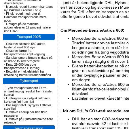
I juni i år bekendtgjorde DHL, Hylane
diversitetspris
-
Islandsk rederi-koncern har taget
en transport- og logistic-messe i Münc
nyt kølehus i Aarhus i brug
kører for DHL efter en transport as a 
-
Finsk rederi med ruter til
efterfølgende blevet udvidet ti at omfa
Danmark transporterede mere
gods
-
Optaget på de maritime
uddannelser er 17 procent højere
Om Mercedes-Benz eActros 600:
end i 2022
Transport 2025
Mercedes-Benz eActros 600 er
Trucks’ batteridrevne lastbiler 
-
Chauffør skiftede 580 ældre
længere afstande, som står for 
heste ud med 660 nye
-
Chauffør kørte fra
udledninger fra tung vejgodstr
transportmesse i nyt vogntog
Mercedes-Benz eActros 600 ble
-
Sandkunstnere brugte ni dage på
kører i dag i daglig drift i ove
at skabe to sværvægtere
-
Knap 29.000 besøgte
Bilens batteri-kapacitet er på 
transportmesse i Herning
giver en rækkevidde på omkrin
-
Betonbil er helt elektrisk fra
under lovpligtige pauser er det
drivline og tromle til transportbånd
om dagen
Flytransport
Mercedes-Benz' eActros 600 er
-
Tysk transportkoncern kørte
litium-jernfosfat-celleteknologi
omsætning og resultat frem i andet
drivaksel
kvartal
Lastbilen er blevet kåret til "In
-
Luftfragten via sydjysk lufthavn
kørte og fløj frem i juli
-
Passagertallet i sydjysk lufthavn
steg i juli
Lidt om DHL's COs-reducerede last
-
Lufthavn i Karup har haft flere
passgerer
DHL har en stor CO2-reduceret l
-
Lufthavn på Djursland havde flere
rejsende
ovenfor nævnte 42 el-lastbiler 
lastbiler i transport samt 35.000 
Jernbanetransport