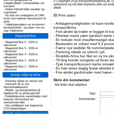
dom om gyldigheden af
© Copyright 2026 transportnyhederne.dk. Den
voldgiftsaftaler i rammeaftaler om
ophavsret og må ikke kopieres eller på an
transport
aftale.
-
Retten frifandt både speditør og
vognmand
Print siden
-
Ny dom om vedtagelse af CMR-
loven ved national vejstransport af
gods
-
Anklagemyndigheden vil have konfisk
-
Udlejningstrailere var involveret i
transportfirma
færdselsuheld - og ender som en
sag i Højesteret
-
Fire-akslet tip-trailer er bygget til t
-
Påvirket mand uden kørekort kørte in
Magasinet Bus
-
En indsats mod chaufførmangel skal
-
Magasinet Bus 6 - 2026 er
-
Bestanden er vokset med 9,3 procent
udkommet
-
Færre nye lastbiler fik nummerplader 
-
Magasinet Bus 5 - 2026 er
udkommet
-
Pantning nåede ny rekord i juli
-
Magasinet Bus 4 - 2026 er
-
Roskilde-firma har fået en ny tre-aksl
udkommet
-
70-årig kvinde svingede ud foran las
-
Magasinet Bus 3 - 2026 er
udkommet
-
Tysk transportkoncern kørte omsætni
-
Magasinet Bus 2 - 2026 er
-
En halv times daglig fysisk aktivitet
udkommet
-
Fire-akslet gardintrailer med hæve-
Energi, miljø og klima
Skriv din kommentar:
-
Pantning nåede ny rekord i juli
-
Danmark får to nye
Alle felter skal udfyldes!
havvindmølleparker
-
Affalds- og energiselskab på
Sjælland får ny genbrugschef
Titel:
-
Delebilstjeneste samarbejder med
Kommentar:
kinesisk virksomhed om
selvkørende biler
-
Nye asfalttyper kan begrænse
CO2-belastningen
Logistik, lager og intern transport