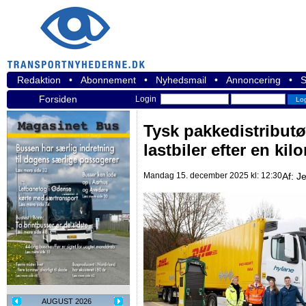
Redaktion
•
Abonnement
•
Nyhedsmail
•
Annoncering
•
S
Forsiden
Login
Tysk pakkedistributø
lastbiler efter en ki
Mandag 15. december 2025 kl: 12:30
Af:
Je
AUGUST 2026