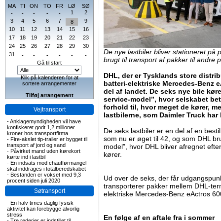
MA
TI
ON
TO
FR
LØ
SØ
1
2
-
-
-
-
-
3
4
5
6
7
9
8
10
11
12
13
14
15
16
17
18
19
20
21
22
23
24
25
26
27
28
29
30
De nye lastbiler bliver stationeret på 
31
-
-
-
-
-
-
brugt til transport af pakker til andre
Gå til start
DHL, der er Tysklands store distrib
Klik på kalenderen for at
batteri-elektriske Mercedes-Benz e
sortere arrangementer
del af landet. De seks nye bile kør
Tilføj arrangement
service-model”, hvor selskabet beta
forhold til, hvor meget de kører, 
Vejtransport
lastbilerne, som Daimler Truck har 
-
Anklagemyndigheden vil have
konfiskeret godt 1,2 millioner
De seks lastbiler er en del af en bestill
kroner hos transportfirma
som nu er øget til 42, og som DHL bru
-
Fire-akslet tip-trailer er bygget til
transport af jord og sand
model”, hvor DHL bliver afregnet efte
-
Påvirket mand uden kørekort
kører.
kørte ind i lastbil
-
En indsats mod chaufførmangel
skal inddrages i totalberedskabet
-
Bestanden er vokset med 9,3
Ud over de seks, der får udgangspunk
procent siden juli 2020
transporterer pakker mellem DHL-termi
Søtransport
elektriske Mercedes-Benz eActros 60
-
En halv times daglig fysisk
aktivitet kan forebygge alvorlig
stress
En følge af en aftale fra i sommer
-
Tre rederier er indstillet til