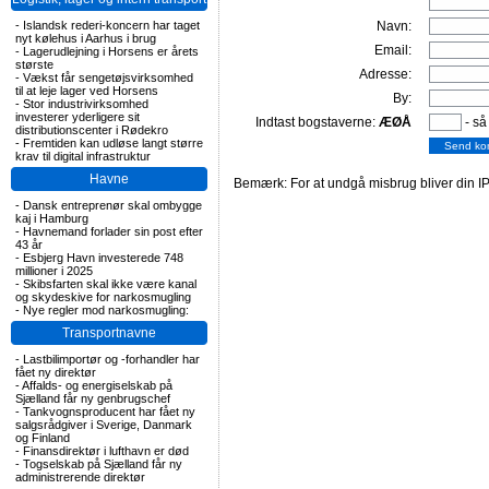
-
Islandsk rederi-koncern har taget
Navn:
nyt kølehus i Aarhus i brug
Email:
-
Lagerudlejning i Horsens er årets
største
Adresse:
-
Vækst får sengetøjsvirksomhed
til at leje lager ved Horsens
By:
-
Stor industrivirksomhed
investerer yderligere sit
Indtast bogstaverne:
ÆØÅ
- så
distributionscenter i Rødekro
-
Fremtiden kan udløse langt større
krav til digital infrastruktur
Havne
Bemærk: For at undgå misbrug bliver din IP
-
Dansk entreprenør skal ombygge
kaj i Hamburg
-
Havnemand forlader sin post efter
43 år
-
Esbjerg Havn investerede 748
millioner i 2025
-
Skibsfarten skal ikke være kanal
og skydeskive for narkosmugling
-
Nye regler mod narkosmugling:
Transportnavne
-
Lastbilimportør og -forhandler har
fået ny direktør
-
Affalds- og energiselskab på
Sjælland får ny genbrugschef
-
Tankvognsproducent har fået ny
salgsrådgiver i Sverige, Danmark
og Finland
-
Finansdirektør i lufthavn er død
-
Togselskab på Sjælland får ny
administrerende direktør