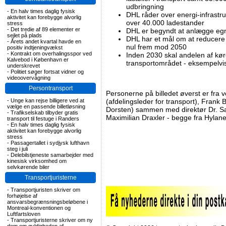
udbringning
-
En halv times daglig fysisk
DHL råder over energi-infrastr
aktivitet kan forebygge alvorlig
over 40.000 ladestander
stress
-
Det tredie af 89 elementer er
DHL er begyndt at anlægge egne 
sejlet på plads
DHL har et mål om at reducere a
-
Årets andet kvartal havde en
nul frem mod 2050
positiv indtjeningvækst
-
Kontrakt om overhalingsspor ved
Inden 2030 skal andelen af kør
Kalvebod i København er
transportområdet - eksempelvis 
underskrevet
-
Politiet søger fortsat vidner og
videoovervågning
Persontransport
Personerne på billedet øverst er fra 
-
Unge kan rejse billigere ved at
(afdelingsleder for transport), Frank B
vælge en passende billetløsning
Dorsten) sammen med direktør Dr. Sar
-
Trafikselskab tilbyder gratis
Maximilian Draxler - begge fra Hylane
transport til festuge i Randers
-
En halv times daglig fysisk
aktivitet kan forebygge alvorlig
stress
-
Passagertallet i sydjysk lufthavn
steg i juli
-
Delebilstjeneste samarbejder med
kinesisk virksomhed om
selvkørende biler
Transportjuristerne
-
Transportjuristen skriver om
forhøjelse af
ansvarsbegrænsningsbeløbene i
Montreal-konventionen og
Luftfartsloven
-
Transportjuristerne skriver om ny