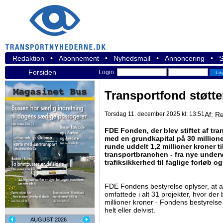
Redaktion
•
Abonnement
•
Nyhedsmail
•
Annoncering
•
S
Forsiden
Login
Transportfond støtte
Torsdag 11. december 2025 kl: 13:51
Af:
Re
FDE Fonden, der blev stiftet af tr
med en grundkapital på 30 millione
runde uddelt 1,2 millioner kroner til
transportbranchen - fra nye under
trafiksikkerhed til faglige forløb 
FDE Fondens bestyrelse oplyser, at a
omfattede i alt 31 projekter, hvor der 
millioner kroner - Fondens bestyrel
helt eller delvist.
AUGUST 2026