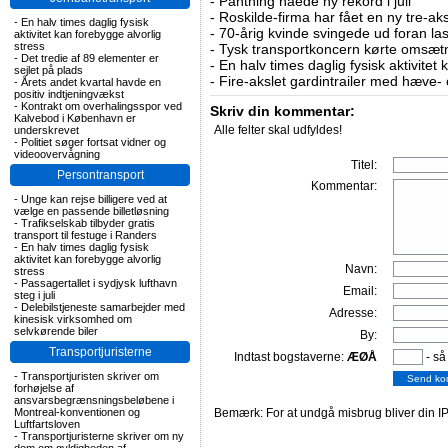
-
Pantning nåede ny rekord i juli
-
Roskilde-firma har fået en ny tre-aksl
-
En halv times daglig fysisk
-
70-årig kvinde svingede ud foran las
aktivitet kan forebygge alvorlig
stress
-
Tysk transportkoncern kørte omsætni
-
Det tredie af 89 elementer er
-
En halv times daglig fysisk aktivitet
sejlet på plads
-
Fire-akslet gardintrailer med hæve-
-
Årets andet kvartal havde en
positiv indtjeningvækst
-
Kontrakt om overhalingsspor ved
Skriv din kommentar:
Kalvebod i København er
Alle felter skal udfyldes!
underskrevet
-
Politiet søger fortsat vidner og
videoovervågning
Titel:
Persontransport
Kommentar:
-
Unge kan rejse billigere ved at
vælge en passende billetløsning
-
Trafikselskab tilbyder gratis
transport til festuge i Randers
-
En halv times daglig fysisk
aktivitet kan forebygge alvorlig
Navn:
stress
-
Passagertallet i sydjysk lufthavn
Email:
steg i juli
-
Delebilstjeneste samarbejder med
Adresse:
kinesisk virksomhed om
selvkørende biler
By:
Transportjuristerne
Indtast bogstaverne:
ÆØÅ
- så
-
Transportjuristen skriver om
forhøjelse af
ansvarsbegrænsningsbeløbene i
Montreal-konventionen og
Bemærk: For at undgå misbrug bliver din IP
Luftfartsloven
-
Transportjuristerne skriver om ny