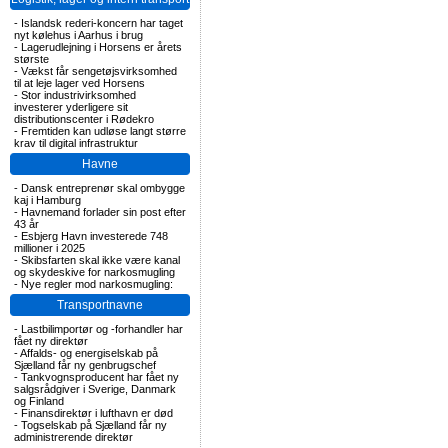
-
Islandsk rederi-koncern har taget
nyt kølehus i Aarhus i brug
-
Lagerudlejning i Horsens er årets
største
-
Vækst får sengetøjsvirksomhed
til at leje lager ved Horsens
-
Stor industrivirksomhed
investerer yderligere sit
distributionscenter i Rødekro
-
Fremtiden kan udløse langt større
krav til digital infrastruktur
Havne
-
Dansk entreprenør skal ombygge
kaj i Hamburg
-
Havnemand forlader sin post efter
43 år
-
Esbjerg Havn investerede 748
millioner i 2025
-
Skibsfarten skal ikke være kanal
og skydeskive for narkosmugling
-
Nye regler mod narkosmugling:
Transportnavne
-
Lastbilimportør og -forhandler har
fået ny direktør
-
Affalds- og energiselskab på
Sjælland får ny genbrugschef
-
Tankvognsproducent har fået ny
salgsrådgiver i Sverige, Danmark
og Finland
-
Finansdirektør i lufthavn er død
-
Togselskab på Sjælland får ny
administrerende direktør