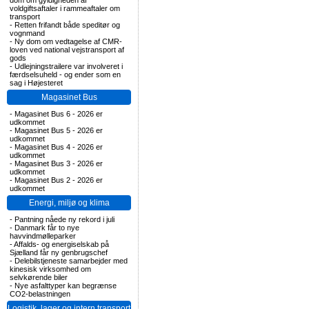
dom om gyldigheden af
voldgiftsaftaler i rammeaftaler om
transport
-
Retten frifandt både speditør og
vognmand
-
Ny dom om vedtagelse af CMR-
loven ved national vejstransport af
gods
-
Udlejningstrailere var involveret i
færdselsuheld - og ender som en
sag i Højesteret
Magasinet Bus
-
Magasinet Bus 6 - 2026 er
udkommet
-
Magasinet Bus 5 - 2026 er
udkommet
-
Magasinet Bus 4 - 2026 er
udkommet
-
Magasinet Bus 3 - 2026 er
udkommet
-
Magasinet Bus 2 - 2026 er
udkommet
Energi, miljø og klima
-
Pantning nåede ny rekord i juli
-
Danmark får to nye
havvindmølleparker
-
Affalds- og energiselskab på
Sjælland får ny genbrugschef
-
Delebilstjeneste samarbejder med
kinesisk virksomhed om
selvkørende biler
-
Nye asfalttyper kan begrænse
CO2-belastningen
Logistik, lager og intern transport