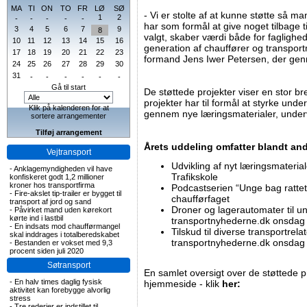
MA
TI
ON
TO
FR
LØ
SØ
- Vi er stolte af at kunne støtte så m
1
2
-
-
-
-
-
har som formål at give noget tilbage t
3
4
5
6
7
9
8
valgt, skaber værdi både for faglighe
10
11
12
13
14
15
16
generation af chauffører og transpo
17
18
19
20
21
22
23
formand Jens Iwer Petersen, der gen
24
25
26
27
28
29
30
31
-
-
-
-
-
-
Gå til start
De støttede projekter viser en stor br
projekter har til formål at styrke und
Klik på kalenderen for at
gennem nye læringsmaterialer, undervi
sortere arrangementer
Tilføj arrangement
Årets uddeling omfatter blandt and
Vejtransport
Udvikling af nyt læringsmateria
-
Anklagemyndigheden vil have
Trafikskole
konfiskeret godt 1,2 millioner
kroner hos transportfirma
Podcastserien “Unge bag rattet”,
-
Fire-akslet tip-trailer er bygget til
chaufførfaget
transport af jord og sand
Droner og lagerautomater til u
-
Påvirket mand uden kørekort
kørte ind i lastbil
transportnyhederne.dk onsdag
-
En indsats mod chaufførmangel
Tilskud til diverse transportrel
skal inddrages i totalberedskabet
transportnyhederne.dk onsdag
-
Bestanden er vokset med 9,3
procent siden juli 2020
Søtransport
En samlet oversigt over de støttede 
-
En halv times daglig fysisk
hjemmeside - klik
her:
aktivitet kan forebygge alvorlig
stress
-
Tre rederier er indstillet til