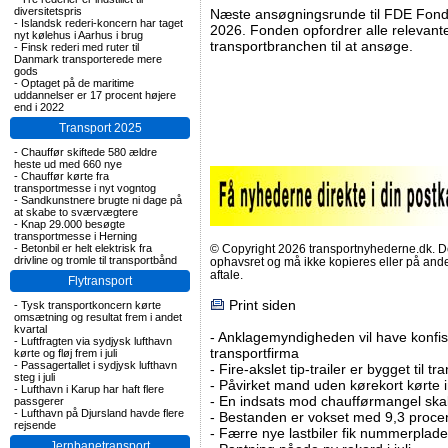
diversitetspris
Næste ansøgningsrunde til FDE Fonde
-
Islandsk rederi-koncern har taget
2026. Fonden opfordrer alle relevante
nyt kølehus i Aarhus i brug
transportbranchen til at ansøge.
-
Finsk rederi med ruter til
Danmark transporterede mere
gods
-
Optaget på de maritime
uddannelser er 17 procent højere
end i 2022
Transport 2025
-
Chauffør skiftede 580 ældre
heste ud med 660 nye
-
Chauffør kørte fra
transportmesse i nyt vogntog
-
Sandkunstnere brugte ni dage på
at skabe to sværvægtere
-
Knap 29.000 besøgte
transportmesse i Herning
-
Betonbil er helt elektrisk fra
© Copyright 2026 transportnyhederne.dk. Den
drivline og tromle til transportbånd
ophavsret og må ikke kopieres eller på an
aftale.
Flytransport
Print siden
-
Tysk transportkoncern kørte
omsætning og resultat frem i andet
kvartal
-
Anklagemyndigheden vil have konfisk
-
Luftfragten via sydjysk lufthavn
transportfirma
kørte og fløj frem i juli
-
Passagertallet i sydjysk lufthavn
-
Fire-akslet tip-trailer er bygget til t
steg i juli
-
Påvirket mand uden kørekort kørte in
-
Lufthavn i Karup har haft flere
-
En indsats mod chaufførmangel skal
passgerer
-
Lufthavn på Djursland havde flere
-
Bestanden er vokset med 9,3 procent
rejsende
-
Færre nye lastbiler fik nummerplader 
Jernbanetransport