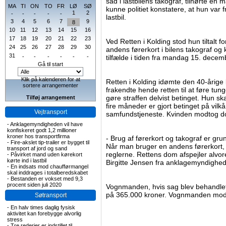
sad i lastbilens takograf, tilhørte 
MA
TI
ON
TO
FR
LØ
SØ
kunne politiet konstatere, at hun var fr
1
2
-
-
-
-
-
lastbil.
3
4
5
6
7
9
8
10
11
12
13
14
15
16
17
18
19
20
21
22
23
Ved Retten i Kolding stod hun tiltalt f
24
25
26
27
28
29
30
andens førerkort i bilens takograf og k
31
-
-
-
-
-
-
tilfælde i tiden fra mandag 15. decemb
Gå til start
Klik på kalenderen for at
Retten i Kolding idømte den 40-årig
sortere arrangementer
frakendte hende retten til at føre tung
gøre straffen delvist betinget. Hun s
Tilføj arrangement
fire måneder er gjort betinget på vilk
Vejtransport
samfundstjeneste. Kvinden modtog 
-
Anklagemyndigheden vil have
konfiskeret godt 1,2 millioner
kroner hos transportfirma
- Brug af førerkort og takograf er gr
-
Fire-akslet tip-trailer er bygget til
Når man bruger en andens førerkort,
transport af jord og sand
reglerne. Rettens dom afspejler alvor
-
Påvirket mand uden kørekort
kørte ind i lastbil
Birgitte Jensen fra anklagemyndighede
-
En indsats mod chaufførmangel
skal inddrages i totalberedskabet
-
Bestanden er vokset med 9,3
procent siden juli 2020
Vognmanden, hvis sag blev behandle
på 365.000 kroner. Vognmanden mo
Søtransport
-
En halv times daglig fysisk
aktivitet kan forebygge alvorlig
stress
-
Tre rederier er indstillet til