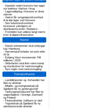
-
Islandsk rederi-koncern har taget
nyt kølehus i Aarhus i brug
-
Lagerudlejning i Horsens er årets
største
-
Vækst får sengetøjsvirksomhed
til at leje lager ved Horsens
-
Stor industrivirksomhed
investerer yderligere sit
distributionscenter i Rødekro
-
Fremtiden kan udløse langt større
krav til digital infrastruktur
Havne
-
Dansk entreprenør skal ombygge
kaj i Hamburg
-
Havnemand forlader sin post efter
43 år
-
Esbjerg Havn investerede 748
millioner i 2025
-
Skibsfarten skal ikke være kanal
og skydeskive for narkosmugling
-
Nye regler mod narkosmugling:
Transportnavne
-
Lastbilimportør og -forhandler har
fået ny direktør
-
Affalds- og energiselskab på
Sjælland får ny genbrugschef
-
Tankvognsproducent har fået ny
salgsrådgiver i Sverige, Danmark
og Finland
-
Finansdirektør i lufthavn er død
-
Togselskab på Sjælland får ny
administrerende direktør