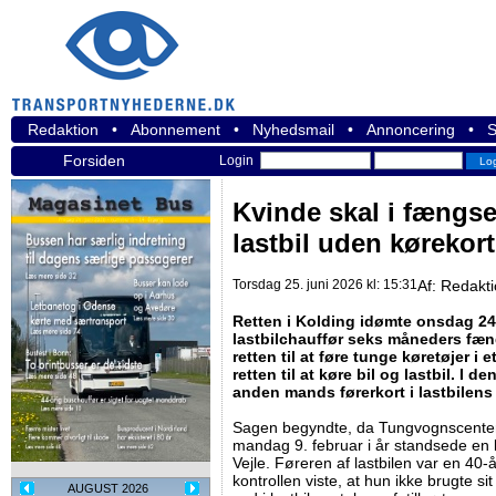
Redaktion
•
Abonnement
•
Nyhedsmail
•
Annoncering
•
S
Forsiden
Login
Kvinde skal i fængsel
lastbil uden kørekort
Torsdag 25. juni 2026 kl: 15:31
Af:
Redakt
Retten i Kolding idømte onsdag 24.
lastbilchauffør seks måneders fæn
retten til at føre tunge køretøjer i 
retten til at køre bil og lastbil. I 
anden mands førerkort i lastbilens
Sagen begyndte, da Tungvognscenter 
mandag 9. februar i år standsede en la
Vejle. Føreren af lastbilen var en 40-
kontrollen viste, at hun ikke brugte sit
AUGUST 2026