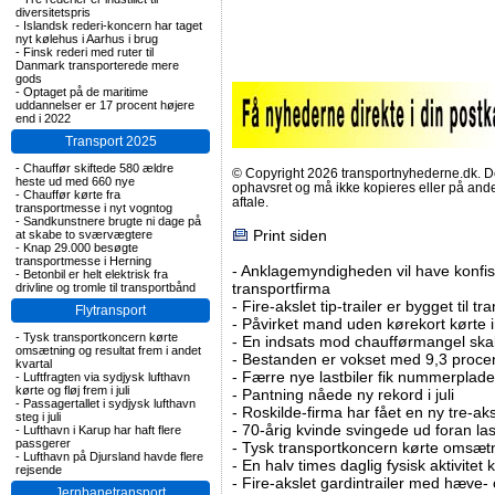
diversitetspris
-
Islandsk rederi-koncern har taget
nyt kølehus i Aarhus i brug
-
Finsk rederi med ruter til
Danmark transporterede mere
gods
-
Optaget på de maritime
uddannelser er 17 procent højere
end i 2022
Transport 2025
-
Chauffør skiftede 580 ældre
© Copyright 2026 transportnyhederne.dk. Den
heste ud med 660 nye
ophavsret og må ikke kopieres eller på an
-
Chauffør kørte fra
aftale.
transportmesse i nyt vogntog
-
Sandkunstnere brugte ni dage på
Print siden
at skabe to sværvægtere
-
Knap 29.000 besøgte
transportmesse i Herning
-
Anklagemyndigheden vil have konfisk
-
Betonbil er helt elektrisk fra
transportfirma
drivline og tromle til transportbånd
-
Fire-akslet tip-trailer er bygget til t
Flytransport
-
Påvirket mand uden kørekort kørte in
-
Tysk transportkoncern kørte
-
En indsats mod chaufførmangel skal
omsætning og resultat frem i andet
-
Bestanden er vokset med 9,3 procent
kvartal
-
Færre nye lastbiler fik nummerplader 
-
Luftfragten via sydjysk lufthavn
kørte og fløj frem i juli
-
Pantning nåede ny rekord i juli
-
Passagertallet i sydjysk lufthavn
-
Roskilde-firma har fået en ny tre-aksl
steg i juli
-
70-årig kvinde svingede ud foran las
-
Lufthavn i Karup har haft flere
passgerer
-
Tysk transportkoncern kørte omsætni
-
Lufthavn på Djursland havde flere
-
En halv times daglig fysisk aktivitet
rejsende
-
Fire-akslet gardintrailer med hæve-
Jernbanetransport