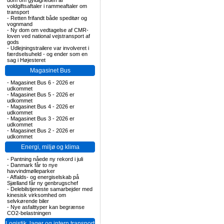
dom om gyldigheden af
voldgiftsaftaler i rammeaftaler om
transport
-
Retten frifandt både speditør og
vognmand
-
Ny dom om vedtagelse af CMR-
loven ved national vejstransport af
gods
-
Udlejningstrailere var involveret i
færdselsuheld - og ender som en
sag i Højesteret
Magasinet Bus
-
Magasinet Bus 6 - 2026 er
udkommet
-
Magasinet Bus 5 - 2026 er
udkommet
-
Magasinet Bus 4 - 2026 er
udkommet
-
Magasinet Bus 3 - 2026 er
udkommet
-
Magasinet Bus 2 - 2026 er
udkommet
Energi, miljø og klima
-
Pantning nåede ny rekord i juli
-
Danmark får to nye
havvindmølleparker
-
Affalds- og energiselskab på
Sjælland får ny genbrugschef
-
Delebilstjeneste samarbejder med
kinesisk virksomhed om
selvkørende biler
-
Nye asfalttyper kan begrænse
CO2-belastningen
Logistik, lager og intern transport