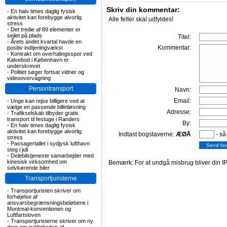
Skriv din kommentar:
-
En halv times daglig fysisk
aktivitet kan forebygge alvorlig
Alle felter skal udfyldes!
stress
-
Det tredie af 89 elementer er
sejlet på plads
Titel:
-
Årets andet kvartal havde en
Kommentar:
positiv indtjeningvækst
-
Kontrakt om overhalingsspor ved
Kalvebod i København er
underskrevet
-
Politiet søger fortsat vidner og
videoovervågning
Persontransport
Navn:
Email:
-
Unge kan rejse billigere ved at
vælge en passende billetløsning
Adresse:
-
Trafikselskab tilbyder gratis
transport til festuge i Randers
By:
-
En halv times daglig fysisk
aktivitet kan forebygge alvorlig
Indtast bogstaverne:
ÆØÅ
- så
stress
-
Passagertallet i sydjysk lufthavn
steg i juli
-
Delebilstjeneste samarbejder med
kinesisk virksomhed om
Bemærk: For at undgå misbrug bliver din IP
selvkørende biler
Transportjuristerne
-
Transportjuristen skriver om
forhøjelse af
ansvarsbegrænsningsbeløbene i
Montreal-konventionen og
Luftfartsloven
-
Transportjuristerne skriver om ny