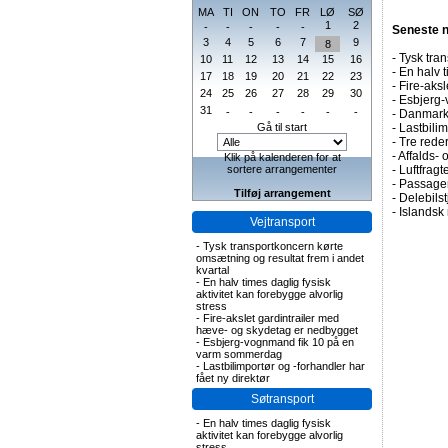
MA
TI
ON
TO
FR
LØ
SØ
1
2
-
-
-
-
-
Seneste 
3
4
5
6
7
9
8
-
Tysk tran
10
11
12
13
14
15
16
-
En halv t
17
18
19
20
21
22
23
-
Fire-aks
24
25
26
27
28
29
30
-
Esbjerg-
31
-
-
-
-
-
-
-
Danmark 
Gå til start
-
Lastbilim
-
Tre rederi
-
Affalds-
Klik på kalenderen for at
sortere arrangementer
-
Luftfragte
-
Passagert
Tilføj arrangement
-
Delebils
-
Islandsk 
Vejtransport
-
Tysk transportkoncern kørte
omsætning og resultat frem i andet
kvartal
-
En halv times daglig fysisk
aktivitet kan forebygge alvorlig
stress
-
Fire-akslet gardintrailer med
hæve- og skydetag er nedbygget
-
Esbjerg-vognmand fik 10 på en
varm sommerdag
-
Lastbilimportør og -forhandler har
fået ny direktør
Søtransport
-
En halv times daglig fysisk
aktivitet kan forebygge alvorlig
stress