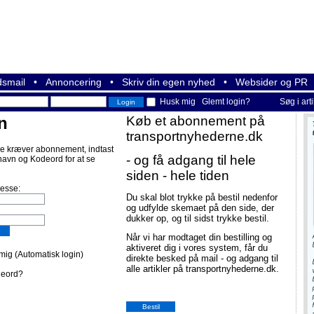
smail
•
Annoncering
•
Skriv din egen nyhed
•
Websider og PR
Husk mig
Glemt login?
Søg i art
n
Køb et abonnement på
transportnyhederne.dk
e kræver abonnement, indtast
- og få adgang til hele
navn og Kodeord for at se
siden - hele tiden
resse:
Du skal blot trykke på bestil nedenfor
og udfylde skemaet på den side, der
dukker op, og til sidst trykke bestil.
Når vi har modtaget din bestilling og
aktiveret dig i vores system, får du
ig (Automatisk login)
direkte besked på mail - og adgang til
alle artikler på transportnyhederne.dk.
deord?