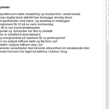
nyheder
sportkoncern kørte omsætning og resultat frem i andet kvartal
imes daglig fysisk aktivitet kan forebygge alvorlig stress
let gardintrailer med hæve- og skydetag er nedbygget
vognmand fik 10 på en varm sommerdag
får to nye havvindmølleparker
portør og -forhandler har fået ny direktør
er er indstillet til diversitetspris
 og energiselskab på Sjælland får ny genbrugschef
n via sydjysk lufthavn kørte og fløj frem i juli
allet i sydjysk lufthavn steg i juli
tjeneste samarbejder med kinesisk virksomhed om selvkørende biler
rederi-koncern har taget nyt kølehus i Aarhus i brug