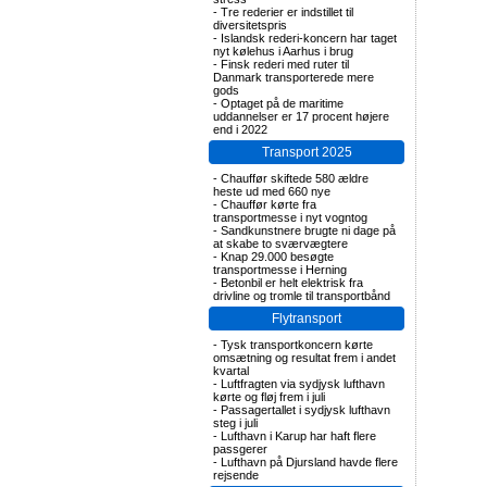
-
Tre rederier er indstillet til
diversitetspris
-
Islandsk rederi-koncern har taget
nyt kølehus i Aarhus i brug
-
Finsk rederi med ruter til
Danmark transporterede mere
gods
-
Optaget på de maritime
uddannelser er 17 procent højere
end i 2022
Transport 2025
-
Chauffør skiftede 580 ældre
heste ud med 660 nye
-
Chauffør kørte fra
transportmesse i nyt vogntog
-
Sandkunstnere brugte ni dage på
at skabe to sværvægtere
-
Knap 29.000 besøgte
transportmesse i Herning
-
Betonbil er helt elektrisk fra
drivline og tromle til transportbånd
Flytransport
-
Tysk transportkoncern kørte
omsætning og resultat frem i andet
kvartal
-
Luftfragten via sydjysk lufthavn
kørte og fløj frem i juli
-
Passagertallet i sydjysk lufthavn
steg i juli
-
Lufthavn i Karup har haft flere
passgerer
-
Lufthavn på Djursland havde flere
rejsende