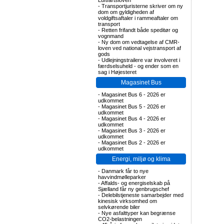
Luftfartsloven
-
Transportjuristerne skriver om ny
dom om gyldigheden af
voldgiftsaftaler i rammeaftaler om
transport
-
Retten frifandt både speditør og
vognmand
-
Ny dom om vedtagelse af CMR-
loven ved national vejstransport af
gods
-
Udlejningstrailere var involveret i
færdselsuheld - og ender som en
sag i Højesteret
Magasinet Bus
-
Magasinet Bus 6 - 2026 er
udkommet
-
Magasinet Bus 5 - 2026 er
udkommet
-
Magasinet Bus 4 - 2026 er
udkommet
-
Magasinet Bus 3 - 2026 er
udkommet
-
Magasinet Bus 2 - 2026 er
udkommet
Energi, miljø og klima
-
Danmark får to nye
havvindmølleparker
-
Affalds- og energiselskab på
Sjælland får ny genbrugschef
-
Delebilstjeneste samarbejder med
kinesisk virksomhed om
selvkørende biler
-
Nye asfalttyper kan begrænse
CO2-belastningen