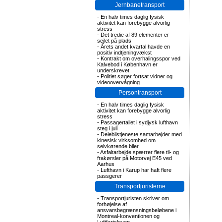
Jernbanetransport
-
En halv times daglig fysisk
aktivitet kan forebygge alvorlig
stress
-
Det tredie af 89 elementer er
sejlet på plads
-
Årets andet kvartal havde en
positiv indtjeningvækst
-
Kontrakt om overhalingsspor ved
Kalvebod i København er
underskrevet
-
Politiet søger fortsat vidner og
videoovervågning
Persontransport
-
En halv times daglig fysisk
aktivitet kan forebygge alvorlig
stress
-
Passagertallet i sydjysk lufthavn
steg i juli
-
Delebilstjeneste samarbejder med
kinesisk virksomhed om
selvkørende biler
-
Asfaltarbejde spærrer flere til- og
frakørsler på Motorvej E45 ved
Aarhus
-
Lufthavn i Karup har haft flere
passgerer
Transportjuristerne
-
Transportjuristen skriver om
forhøjelse af
ansvarsbegrænsningsbeløbene i
Montreal-konventionen og