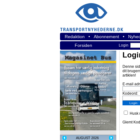
Redaktion
•
Abonnement
•
Nyhed
Forsiden
Login
Logi
Denne sid
dit bruger
artiklen!
E-mail ad
Kodeord:
Husk m
Glemt Ko
AUGUST 2026