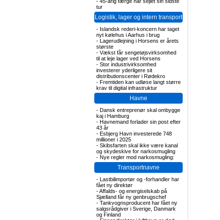
-
45-årig færge har sejlet sin sidste
tur
Logistik, lager og intern transport
-
Islandsk rederi-koncern har taget
nyt kølehus i Aarhus i brug
-
Lagerudlejning i Horsens er årets
største
-
Vækst får sengetøjsvirksomhed
til at leje lager ved Horsens
-
Stor industrivirksomhed
investerer yderligere sit
distributionscenter i Rødekro
-
Fremtiden kan udløse langt større
krav til digital infrastruktur
Havne
-
Dansk entreprenør skal ombygge
kaj i Hamburg
-
Havnemand forlader sin post efter
43 år
-
Esbjerg Havn investerede 748
millioner i 2025
-
Skibsfarten skal ikke være kanal
og skydeskive for narkosmugling
-
Nye regler mod narkosmugling:
Transportnavne
-
Lastbilimportør og -forhandler har
fået ny direktør
-
Affalds- og energiselskab på
Sjælland får ny genbrugschef
-
Tankvognsproducent har fået ny
salgsrådgiver i Sverige, Danmark
og Finland