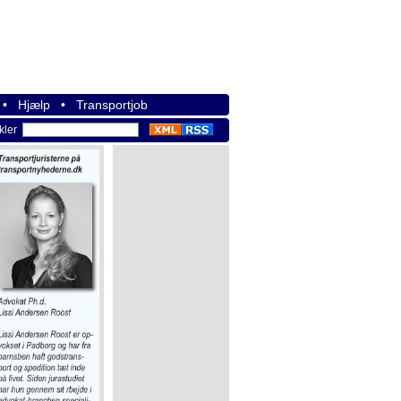
•
Hjælp
•
Transportjob
ikler