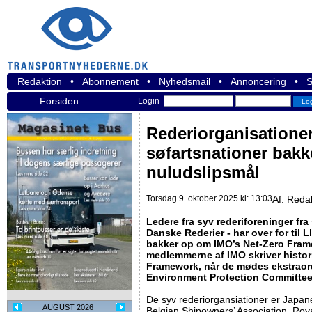
Redaktion
•
Abonnement
•
Nyhedsmail
•
Annoncering
•
S
Forsiden
Login
Rederiorganisationer
søfartsnationer bak
nuludslipsmål
Torsdag 9. oktober 2025 kl: 13:03
Af:
Reda
Ledere fra syv rederiforeninger fra 
Danske Rederier - har over for til L
bakker op om IMO’s Net-Zero Framew
medlemmerne af IMO skriver histor
Framework, når de mødes ekstraord
Environment Protection Committe
De syv rederiorgansiationer er Japan
AUGUST 2026
Belgian Shipowners’ Association, Roya