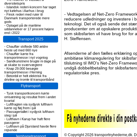
diversitetspris
-
Islandsk rederi-koncern har taget
nyt kølehus i Aarhus i brug
- Vedtagelsen af Net-Zero Framework vi
-
Finsk rederi med ruter til
Danmark transporterede mere
reducere udledninger og investere i 
gods
teknologi. Det vil også sende det stær
-
Optaget på de maritime
producenter om at opskalere produkti
uddannelser er 17 procent højere
end i 2022
som skibsfarten vil have brug for for
H. Steffensen.
Transport 2025
-
Chauffør skiftede 580 ældre
heste ud med 660 nye
Afsenderne af den fælles erklæring 
-
Chauffør kørte fra
transportmesse i nyt vogntog
ambitiøse klimaregulering for skibsfart
-
Sandkunstnere brugte ni dage på
tilslutning til IMO’s Net-Zero Framew
at skabe to sværvægtere
undgå dobbeltbetaling for skibsfarten
-
Knap 29.000 besøgte
transportmesse i Herning
regulatoriske pres.
-
Betonbil er helt elektrisk fra
drivline og tromle til transportbånd
Flytransport
-
Tysk transportkoncern kørte
omsætning og resultat frem i andet
kvartal
-
Luftfragten via sydjysk lufthavn
kørte og fløj frem i juli
-
Passagertallet i sydjysk lufthavn
steg i juli
-
Lufthavn i Karup har haft flere
passgerer
-
Lufthavn på Djursland havde flere
rejsende
© Copyright 2026 transportnyhederne.dk. Den
Jernbanetransport