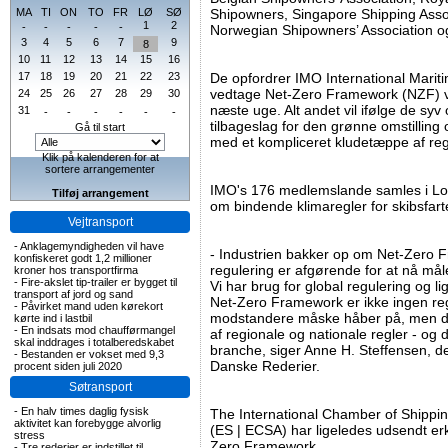
MA
TI
ON
TO
FR
LØ
SØ
Shipowners, Singapore Shipping Asso
1
2
-
-
-
-
-
Norwegian Shipowners’ Association o
3
4
5
6
7
9
8
10
11
12
13
14
15
16
17
18
19
20
21
22
23
De opfordrer IMO International Mariti
vedtage Net-Zero Framework (NZF) v
24
25
26
27
28
29
30
næste uge. Alt andet vil ifølge de syv 
31
-
-
-
-
-
-
tilbageslag for den grønne omstilling 
Gå til start
med et kompliceret kludetæppe af reg
Klik på kalenderen for at
sortere arrangementer
IMO's 176 medlemslande samles i Lon
Tilføj arrangement
om bindende klimaregler for skibsfarte
Vejtransport
-
Anklagemyndigheden vil have
- Industrien bakker op om Net-Zero 
konfiskeret godt 1,2 millioner
regulering er afgørende for at nå måle
kroner hos transportfirma
-
Fire-akslet tip-trailer er bygget til
Vi har brug for global regulering og lig
transport af jord og sand
Net-Zero Framework er ikke ingen reg
-
Påvirket mand uden kørekort
modstandere måske håber på, men de
kørte ind i lastbil
-
En indsats mod chaufførmangel
af regionale og nationale regler - og d
skal inddrages i totalberedskabet
branche, siger Anne H. Steffensen, de
-
Bestanden er vokset med 9,3
Danske Rederier.
procent siden juli 2020
Søtransport
-
En halv times daglig fysisk
The International Chamber of Shippi
aktivitet kan forebygge alvorlig
(ES | ECSA) har ligeledes udsendt erkl
stress
Zero Framework.
-
Tre rederier er indstillet til