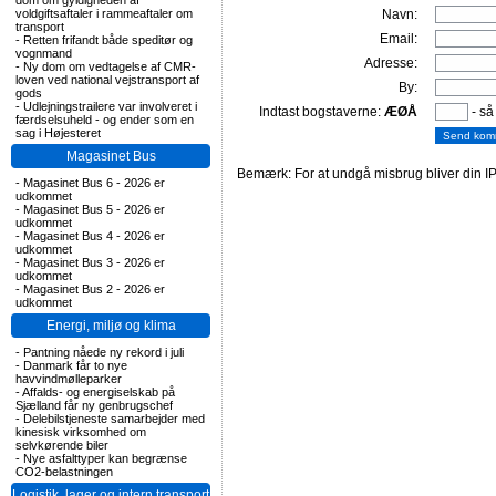
dom om gyldigheden af
voldgiftsaftaler i rammeaftaler om
Navn:
transport
Email:
-
Retten frifandt både speditør og
vognmand
Adresse:
-
Ny dom om vedtagelse af CMR-
loven ved national vejstransport af
By:
gods
-
Udlejningstrailere var involveret i
Indtast bogstaverne:
ÆØÅ
- så
færdselsuheld - og ender som en
sag i Højesteret
Magasinet Bus
Bemærk: For at undgå misbrug bliver din IP
-
Magasinet Bus 6 - 2026 er
udkommet
-
Magasinet Bus 5 - 2026 er
udkommet
-
Magasinet Bus 4 - 2026 er
udkommet
-
Magasinet Bus 3 - 2026 er
udkommet
-
Magasinet Bus 2 - 2026 er
udkommet
Energi, miljø og klima
-
Pantning nåede ny rekord i juli
-
Danmark får to nye
havvindmølleparker
-
Affalds- og energiselskab på
Sjælland får ny genbrugschef
-
Delebilstjeneste samarbejder med
kinesisk virksomhed om
selvkørende biler
-
Nye asfalttyper kan begrænse
CO2-belastningen
Logistik, lager og intern transport