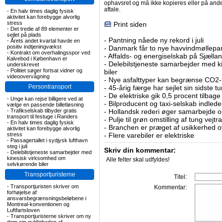
ophavsret og må ikke kopieres eller på an
aftale.
-
En halv times daglig fysisk
aktivitet kan forebygge alvorlig
stress
Print siden
-
Det tredie af 89 elementer er
sejlet på plads
-
Pantning nåede ny rekord i juli
-
Årets andet kvartal havde en
positiv indtjeningvækst
-
Danmark får to nye havvindmøllepa
-
Kontrakt om overhalingsspor ved
-
Affalds- og energiselskab på Sjælla
Kalvebod i København er
-
Delebilstjeneste samarbejder med 
underskrevet
-
Politiet søger fortsat vidner og
biler
videoovervågning
-
Nye asfalttyper kan begrænse CO2-
Persontransport
-
45-årig færge har sejlet sin sidste tu
-
De elektriske gik 0,5 procent tilbage
-
Unge kan rejse billigere ved at
-
Bilproducent og taxi-selskab indled
vælge en passende billetløsning
-
Trafikselskab tilbyder gratis
-
Hollandsk rederi øger samarbejde om
transport til festuge i Randers
-
Pulje til grøn omstilling af tung vej
-
En halv times daglig fysisk
-
Branchen er præget af usikkerhed o
aktivitet kan forebygge alvorlig
stress
-
Flere varebiler er elektriske
-
Passagertallet i sydjysk lufthavn
steg i juli
Skriv din kommentar:
-
Delebilstjeneste samarbejder med
kinesisk virksomhed om
Alle felter skal udfyldes!
selvkørende biler
Transportjuristerne
Titel:
-
Transportjuristen skriver om
Kommentar:
forhøjelse af
ansvarsbegrænsningsbeløbene i
Montreal-konventionen og
Luftfartsloven
-
Transportjuristerne skriver om ny