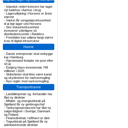
-
Islandsk rederi-koncern har taget
nyt kølehus i Aarhus i brug
-
Lagerudlejning i Horsens er årets
største
-
Vækst får sengetøjsvirksomhed
til at leje lager ved Horsens
-
Stor industrivirksomhed
investerer yderligere sit
distributionscenter i Rødekro
-
Fremtiden kan udløse langt større
krav til digital infrastruktur
Havne
-
Dansk entreprenør skal ombygge
kaj i Hamburg
-
Havnemand forlader sin post efter
43 år
-
Esbjerg Havn investerede 748
millioner i 2025
-
Skibsfarten skal ikke være kanal
og skydeskive for narkosmugling
-
Nye regler mod narkosmugling:
Transportnavne
-
Lastbilimportør og -forhandler har
fået ny direktør
-
Affalds- og energiselskab på
Sjælland får ny genbrugschef
-
Tankvognsproducent har fået ny
salgsrådgiver i Sverige, Danmark
og Finland
-
Finansdirektør i lufthavn er død
-
Togselskab på Sjælland får ny
administrerende direktør