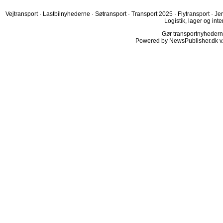
Vejtransport
·
Lastbilnyhederne
·
Søtransport
·
Transport 2025
·
Flytransport
·
Je
Logistik, lager og inte
Gør transportnyhederne.
Powered by NewsPublisher.dk v