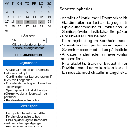
MA
TI
ON
TO
FR
LØ
SØ
1
2
-
-
-
-
-
Seneste nyheder
3
4
5
6
7
8
9
10
11
12
13
14
15
16
-
Antallet af konkurser i Danmark faldt 
17
18
23
-
Gardintrailer har fast alu-tag og lift 
19
20
21
22
24
25
26
27
28
29
30
-
Opioid-indsmugling er i fokus hos To
-
Spirituspåvirket lastbilchauffør påkø
31
-
-
-
-
-
-
-
Forsinkelser udløste bod
Gå til start
-
Flere rejste til og fra Bornholm med
Klik på kalenderen for at
-
Svensk lastbilimportør viser vejen fra
sortere arrangementer
-
Svensk messe med fokus på lastbile
-
Anklagemyndigheden vil have konfisk
Tilføj arrangement
transportfirma
Vejtransport
-
Fire-akslet tip-trailer er bygget til t
-
Påvirket mand uden kørekort kørte in
-
Antallet af konkurser i Danmark
-
En indsats mod chaufførmangel skal
faldt markant i juli
-
Gardintrailer har fast alu-tag og lift
til 2,5 ton I bagenden
-
Opioid-indsmugling er i fokus hos
Toldstyrelsen
-
Spirituspåvirket lastbilchauffør
påkørte lyssignal, lygtepæl - og
personbil
-
Forsinkelser udløste bod
Søtransport
-
Færgechef forlader sin stilling
-
Forsinkelser udløste bod
-
Flere rejste til og fra Bornholm
med færre hurtige afgange
-
En halv times daglig fysisk