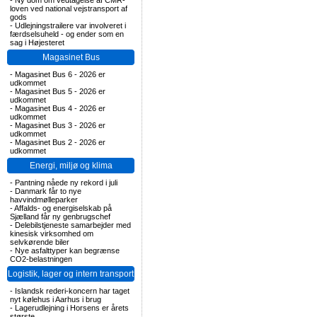
-
Ny dom om vedtagelse af CMR-
loven ved national vejstransport af
gods
-
Udlejningstrailere var involveret i
færdselsuheld - og ender som en
sag i Højesteret
Magasinet Bus
-
Magasinet Bus 6 - 2026 er
udkommet
-
Magasinet Bus 5 - 2026 er
udkommet
-
Magasinet Bus 4 - 2026 er
udkommet
-
Magasinet Bus 3 - 2026 er
udkommet
-
Magasinet Bus 2 - 2026 er
udkommet
Energi, miljø og klima
-
Pantning nåede ny rekord i juli
-
Danmark får to nye
havvindmølleparker
-
Affalds- og energiselskab på
Sjælland får ny genbrugschef
-
Delebilstjeneste samarbejder med
kinesisk virksomhed om
selvkørende biler
-
Nye asfalttyper kan begrænse
CO2-belastningen
Logistik, lager og intern transport
-
Islandsk rederi-koncern har taget
nyt kølehus i Aarhus i brug
-
Lagerudlejning i Horsens er årets
største