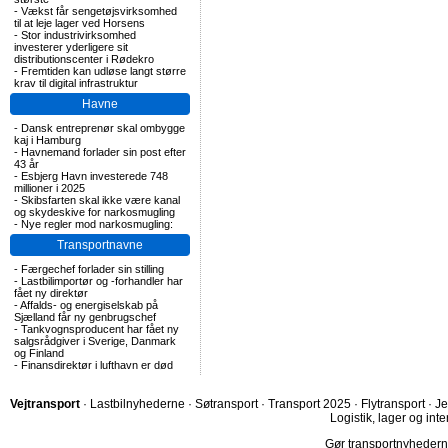
-
Vækst får sengetøjsvirksomhed
til at leje lager ved Horsens
-
Stor industrivirksomhed
investerer yderligere sit
distributionscenter i Rødekro
-
Fremtiden kan udløse langt større
krav til digital infrastruktur
Havne
-
Dansk entreprenør skal ombygge
kaj i Hamburg
-
Havnemand forlader sin post efter
43 år
-
Esbjerg Havn investerede 748
millioner i 2025
-
Skibsfarten skal ikke være kanal
og skydeskive for narkosmugling
-
Nye regler mod narkosmugling:
Transportnavne
-
Færgechef forlader sin stilling
-
Lastbilimportør og -forhandler har
fået ny direktør
-
Affalds- og energiselskab på
Sjælland får ny genbrugschef
-
Tankvognsproducent har fået ny
salgsrådgiver i Sverige, Danmark
og Finland
-
Finansdirektør i lufthavn er død
Vejtransport
·
Lastbilnyhederne
·
Søtransport
·
Transport 2025
·
Flytransport
·
Je
Logistik, lager og inte
Gør transportnyhederne.