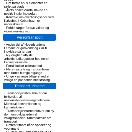
-
Det tredie af 89 elementer er
sejlet på plads
-
Årets andet kvartal havde en
positiv indtjeningvækst
-
Kontrakt om overhalingsspor ved
Kalvebod i København er
underskrevet
-
Politiet søger fortsat vidner og
videoovervågning
Persontransport
-
Anden del af Hovedstadens
Letbane er godkendt og klar til
indvielse på lørdag
-
Ny enighed aflyste
arbejdsnedlæggelser hos norsk
kabinepersonale
-
Forsinkelser udløste bod
-
Flere rejste til og fra Bornholm
med færre hurtige afgange
-
Unge kan rejse billigere ved at
vælge en passende billetløsning
Transportjuristerne
-
Transportjuristen skriver om
forhøjelse af
ansvarsbegrænsningsbeløbene i
Montreal-konventionen og
Luftfartsloven
-
Transportjuristerne skriver om ny
dom om gyldigheden af
voldgiftsaftaler i rammeaftaler om
transport
-
Retten frifandt både speditør og
vognmand