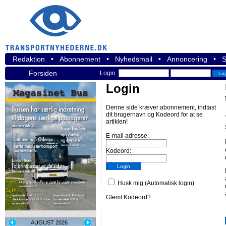
Redaktion
•
Abonnement
•
Nyhedsmail
•
Annoncering
•
S
Forsiden
Login
Login
Denne side kræver abonnement, indtast
dit brugernavn og Kodeord for at se
artiklen!
E-mail adresse:
Kodeord:
Husk mig (Automatisk login)
Glemt Kodeord?
AUGUST 2026