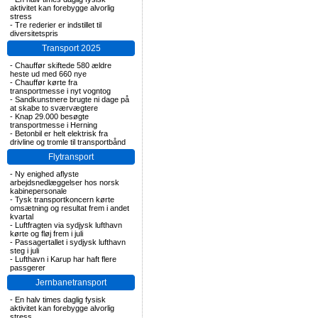
aktivitet kan forebygge alvorlig
stress
-
Tre rederier er indstillet til
diversitetspris
Transport 2025
-
Chauffør skiftede 580 ældre
heste ud med 660 nye
-
Chauffør kørte fra
transportmesse i nyt vogntog
-
Sandkunstnere brugte ni dage på
at skabe to sværvægtere
-
Knap 29.000 besøgte
transportmesse i Herning
-
Betonbil er helt elektrisk fra
drivline og tromle til transportbånd
Flytransport
-
Ny enighed aflyste
arbejdsnedlæggelser hos norsk
kabinepersonale
-
Tysk transportkoncern kørte
omsætning og resultat frem i andet
kvartal
-
Luftfragten via sydjysk lufthavn
kørte og fløj frem i juli
-
Passagertallet i sydjysk lufthavn
steg i juli
-
Lufthavn i Karup har haft flere
passgerer
Jernbanetransport
-
En halv times daglig fysisk
aktivitet kan forebygge alvorlig
stress