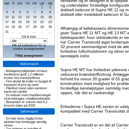
versioner og er designet til at opfyld
MA
TI
ON
TO
FR
LØ
SØ
og understøtter forskellige konfigur
1
2
-
-
-
-
-
dobbelt kølerum til Supra HE 11 og 
3
4
5
6
7
8
9
dobbelt eller tredobbelt kølerum til 
10
11
12
13
14
15
16
17
18
19
20
21
22
23
24
25
26
27
28
29
30
Afhængig af kølekassens dimensioner
31
-
-
-
-
-
-
giver Supra HE 11 MT og HE 13 MT en
Gå til start
kølekapacitet, hvor sidstnævnte er se
har Carrier Transicold øget fordamper
Klik på kalenderen for at
32 procent sammenlignet med de ældr
sortere arrangementer
forbedrer luftcirkulationen og sikrer 
køretøjets indre.
Tilføj arrangement
Vejtransport
Supra HE MT har forbedret ydeevne o
-
Anklagemyndigheden vil have
reduceret brændstofforbrug. Anlægget
konfiskeret godt 1,2 millioner
kroner hos transportfirma
forhold fra minus 30 grader til 55 gra
-
Fire-akslet tip-trailer er bygget til
konstruktion med mulighed for proble
transport af jord og sand
forskellige køretøjstyper samtidig med
-
Påvirket mand uden kørekort
kørte ind i lastbil
vippes, når det er nødvendigt.
-
En indsats mod chaufførmangel
skal inddrages i totalberedskabet
-
Bestanden er vokset med 9,3
procent siden juli 2020
Enhederne i Supra HE-serien er udst
kompatibel med Carrier Transicolds di
Søtransport
-
En halv times daglig fysisk
aktivitet kan forebygge alvorlig
Carrier Transicold er en del af Carrie
stress
-
Tre rederier er indstillet til