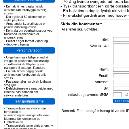
-
70-årig kvinde svingede ud foran las
-
Tysk transportkoncern kørte omsætni
-
En halv times daglig fysisk
aktivitet kan forebygge alvorlig
-
En halv times daglig fysisk aktivitet
stress
-
Fire-akslet gardintrailer med hæve-
-
Det tredie af 89 elementer er
sejlet på plads
Skriv din kommentar:
-
Årets andet kvartal havde en
positiv indtjeningvækst
Alle felter skal udfyldes!
-
Kontrakt om overhalingsspor ved
Kalvebod i København er
underskrevet
Titel:
-
Politiet søger fortsat vidner og
videoovervågning
Kommentar:
Persontransport
-
Unge kan rejse billigere ved at
vælge en passende billetløsning
-
Trafikselskab tilbyder gratis
transport til festuge i Randers
Navn:
-
En halv times daglig fysisk
aktivitet kan forebygge alvorlig
Email:
stress
-
Passagertallet i sydjysk lufthavn
Adresse:
steg i juli
By:
-
Delebilstjeneste samarbejder med
kinesisk virksomhed om
Indtast bogstaverne:
ÆØÅ
- så
selvkørende biler
Transportjuristerne
-
Transportjuristen skriver om
Bemærk: For at undgå misbrug bliver din IP
forhøjelse af
ansvarsbegrænsningsbeløbene i
Montreal-konventionen og
Luftfartsloven
-
Transportjuristerne skriver om ny