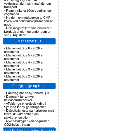
dom om gyldigheden af
voldgiftsaftaler i rammeaftaler om
transport
-
Retten frifandt både speditør og
vognmand
-
Ny dom om vedtagelse af CMR-
loven ved national vejstransport af
gods
-
Udlejningstrailere var involveret i
færdselsuheld - og ender som en
sag i Højesteret
Magasinet Bus
-
Magasinet Bus 6 - 2026 er
udkommet
-
Magasinet Bus 5 - 2026 er
udkommet
-
Magasinet Bus 4 - 2026 er
udkommet
-
Magasinet Bus 3 - 2026 er
udkommet
-
Magasinet Bus 2 - 2026 er
udkommet
Energi, miljø og klima
-
Pantning nåede ny rekord i juli
-
Danmark får to nye
havvindmølleparker
-
Affalds- og energiselskab på
Sjælland får ny genbrugschef
-
Delebilstjeneste samarbejder med
kinesisk virksomhed om
selvkørende biler
-
Nye asfalttyper kan begrænse
CO2-belastningen
Logistik, lager og intern transport