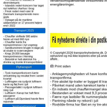
verdensomspændende virksomhed inden
diversitetspris
energiløsninger.
-
Islandsk rederi-koncern har taget
nyt kølehus i Aarhus i brug
-
Finsk rederi med ruter til
Danmark transporterede mere
gods
-
Optaget på de maritime
uddannelser er 17 procent højere
end i 2022
Transport 2025
-
Chauffør skiftede 580 ældre
heste ud med 660 nye
-
Chauffør kørte fra
transportmesse i nyt vogntog
-
Sandkunstnere brugte ni dage på
at skabe to sværvægtere
© Copyright 2026 transportnyhederne.dk. Den
-
Knap 29.000 besøgte
ophavsret og må ikke kopieres eller på an
transportmesse i Herning
aftale.
-
Betonbil er helt elektrisk fra
drivline og tromle til transportbånd
Print siden
Flytransport
-
Tysk transportkoncern kørte
-
Anklagemyndigheden vil have konfisk
omsætning og resultat frem i andet
transportfirma
kvartal
-
Fire-akslet tip-trailer er bygget til t
-
Luftfragten via sydjysk lufthavn
kørte og fløj frem i juli
-
Påvirket mand uden kørekort kørte in
-
Passagertallet i sydjysk lufthavn
-
En indsats mod chaufførmangel skal
steg i juli
-
Bestanden er vokset med 9,3 procent
-
Lufthavn i Karup har haft flere
passgerer
-
Færre nye lastbiler fik nummerplader 
-
Lufthavn på Djursland havde flere
-
Pantning nåede ny rekord i juli
rejsende
-
Roskilde-firma har fået en ny tre-aksl
Jernbanetransport