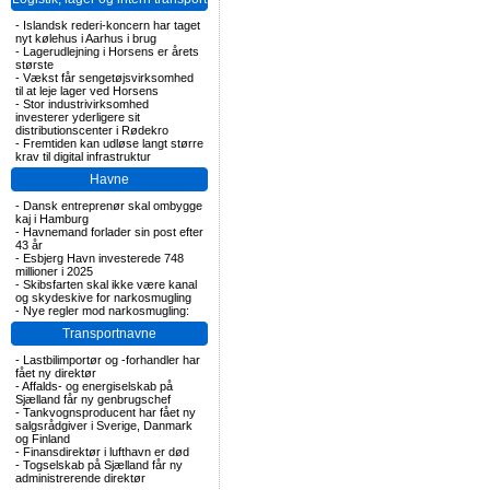
-
Islandsk rederi-koncern har taget
nyt kølehus i Aarhus i brug
-
Lagerudlejning i Horsens er årets
største
-
Vækst får sengetøjsvirksomhed
til at leje lager ved Horsens
-
Stor industrivirksomhed
investerer yderligere sit
distributionscenter i Rødekro
-
Fremtiden kan udløse langt større
krav til digital infrastruktur
Havne
-
Dansk entreprenør skal ombygge
kaj i Hamburg
-
Havnemand forlader sin post efter
43 år
-
Esbjerg Havn investerede 748
millioner i 2025
-
Skibsfarten skal ikke være kanal
og skydeskive for narkosmugling
-
Nye regler mod narkosmugling:
Transportnavne
-
Lastbilimportør og -forhandler har
fået ny direktør
-
Affalds- og energiselskab på
Sjælland får ny genbrugschef
-
Tankvognsproducent har fået ny
salgsrådgiver i Sverige, Danmark
og Finland
-
Finansdirektør i lufthavn er død
-
Togselskab på Sjælland får ny
administrerende direktør