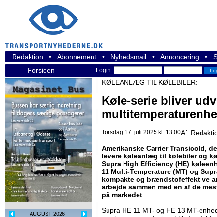
Redaktion
•
Abonnement
•
Nyhedsmail
•
Annoncering
•
S
Forsiden
Login
KØLEANLÆG TIL KØLEBILER:
Køle-serie bliver ud
multitemperaturenhe
Torsdag 17. juli 2025 kl: 13:00
Af:
Redakti
Amerikanske Carrier Transicold, d
levere køleanlæg til kølebiler og køl
Supra High Efficiency (HE) køleenh
11 Multi-Temperature (MT) og Supr
kompakte og brændstofeffektive anl
arbejde sammen med en af de mest
på markedet
Supra HE 11 MT- og HE 13 MT-enheder
AUGUST 2026