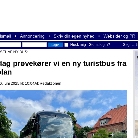
smail
•
Annoncering
•
Skriv din egen nyhed
•
Websider og PR
Husk mig
Glemt login?
Søg i art
EL AF NY BUS:
ag prøvekører vi en ny turistbus fra
lan
 juni 2025 kl: 10:04
Af:
Redaktionen