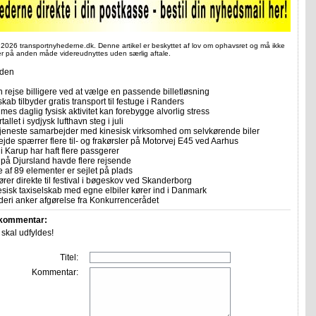
 2026 transportnyhederne.dk. Denne artikel er beskyttet af lov om ophavsret og må ikke
ler på anden måde videreudnyttes uden særlig aftale.
iden
 rejse billigere ved at vælge en passende billetløsning
skab tilbyder gratis transport til festuge i Randers
imes daglig fysisk aktivitet kan forebygge alvorlig stress
allet i sydjysk lufthavn steg i juli
tjeneste samarbejder med kinesisk virksomhed om selvkørende biler
ejde spærrer flere til- og frakørsler på Motorvej E45 ved Aarhus
i Karup har haft flere passgerer
 på Djursland havde flere rejsende
e af 89 elementer er sejlet på plads
rer direkte til festival i bøgeskov ved Skanderborg
sisk taxiselskab med egne elbiler kører ind i Danmark
eri anker afgørelse fra Konkurrencerådet
 kommentar:
r skal udfyldes!
Titel:
Kommentar: