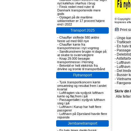
nyt kølehus i Aarhus i brug
-
Finsk rederi med ruter til
Danmark transporterede mere
gods
-
Optaget på de maritime
© Copyright
uddannelser er 17 procent højere
kopieres el
end i 2022
Print s
Transport 2025
-
Chauffør skiftede 580 ældre
-
Unge kan
heste ud med 660 nye
-
Trafiksel
-
Chauffør kørte fra
-
En halv t
transportmesse i nyt vogntog
-
Passagert
-
Sandkunstnere brugte ni dage på
-
Delebils
at skabe to sværvægtere
-
Asfaltarb
-
Knap 29.000 besøgte
transportmesse i Herning
-
Lufthavn 
-
Betonbil er helt elektrisk fra
-
Lufthavn
drivline og tromle til transportbånd
-
Det tredi
-
Busser kø
Flytransport
-
Vietname
-
Tysk transportkoncern kørte
-
Færgered
omsætning og resultat frem i andet
kvartal
Skriv din
-
Luftfragten via sydjysk lufthavn
kørte og fløj frem i juli
Alle felte
-
Passagertallet i sydjysk lufthavn
steg i juli
-
Lufthavn i Karup har haft flere
passgerer
-
Lufthavn på Djursland havde flere
rejsende
Jernbanetransport
-
En halv times daglig fysisk