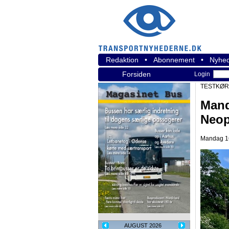
Redaktion
•
Abonnement
•
Nyhed
Forsiden
Login
TESTKØRS
Mand
Neop
Mandag 16.
AUGUST 2026