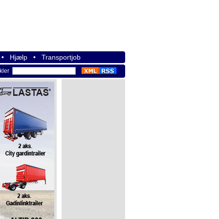
•
Hjælp
•
Transportjob
ikler