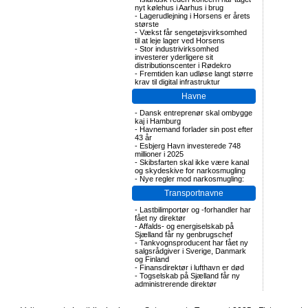
nyt kølehus i Aarhus i brug
-
Lagerudlejning i Horsens er årets
største
-
Vækst får sengetøjsvirksomhed
til at leje lager ved Horsens
-
Stor industrivirksomhed
investerer yderligere sit
distributionscenter i Rødekro
-
Fremtiden kan udløse langt større
krav til digital infrastruktur
Havne
-
Dansk entreprenør skal ombygge
kaj i Hamburg
-
Havnemand forlader sin post efter
43 år
-
Esbjerg Havn investerede 748
millioner i 2025
-
Skibsfarten skal ikke være kanal
og skydeskive for narkosmugling
-
Nye regler mod narkosmugling:
Transportnavne
-
Lastbilimportør og -forhandler har
fået ny direktør
-
Affalds- og energiselskab på
Sjælland får ny genbrugschef
-
Tankvognsproducent har fået ny
salgsrådgiver i Sverige, Danmark
og Finland
-
Finansdirektør i lufthavn er død
-
Togselskab på Sjælland får ny
administrerende direktør