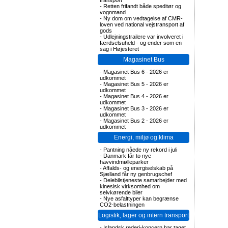
transport
-
Retten frifandt både speditør og
vognmand
-
Ny dom om vedtagelse af CMR-
loven ved national vejstransport af
gods
-
Udlejningstrailere var involveret i
færdselsuheld - og ender som en
sag i Højesteret
Magasinet Bus
-
Magasinet Bus 6 - 2026 er
udkommet
-
Magasinet Bus 5 - 2026 er
udkommet
-
Magasinet Bus 4 - 2026 er
udkommet
-
Magasinet Bus 3 - 2026 er
udkommet
-
Magasinet Bus 2 - 2026 er
udkommet
Energi, miljø og klima
-
Pantning nåede ny rekord i juli
-
Danmark får to nye
havvindmølleparker
-
Affalds- og energiselskab på
Sjælland får ny genbrugschef
-
Delebilstjeneste samarbejder med
kinesisk virksomhed om
selvkørende biler
-
Nye asfalttyper kan begrænse
CO2-belastningen
Logistik, lager og intern transport
-
Islandsk rederi-koncern har taget