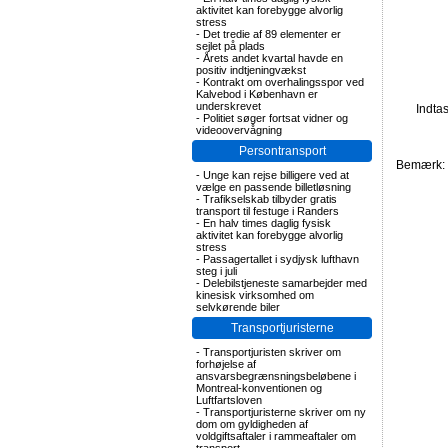
aktivitet kan forebygge alvorlig
stress
-
Det tredie af 89 elementer er
sejlet på plads
-
Årets andet kvartal havde en
positiv indtjeningvækst
-
Kontrakt om overhalingsspor ved
Kalvebod i København er
underskrevet
Indta
-
Politiet søger fortsat vidner og
videoovervågning
Persontransport
Bemærk: F
-
Unge kan rejse billigere ved at
vælge en passende billetløsning
-
Trafikselskab tilbyder gratis
transport til festuge i Randers
-
En halv times daglig fysisk
aktivitet kan forebygge alvorlig
stress
-
Passagertallet i sydjysk lufthavn
steg i juli
-
Delebilstjeneste samarbejder med
kinesisk virksomhed om
selvkørende biler
Transportjuristerne
-
Transportjuristen skriver om
forhøjelse af
ansvarsbegrænsningsbeløbene i
Montreal-konventionen og
Luftfartsloven
-
Transportjuristerne skriver om ny
dom om gyldigheden af
voldgiftsaftaler i rammeaftaler om