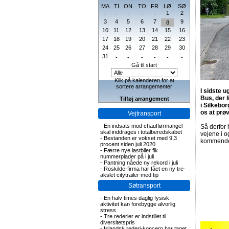
MA
TI
ON
TO
FR
LØ
SØ
1
2
-
-
-
-
-
3
4
5
6
7
9
8
10
11
12
13
14
15
16
17
18
19
20
21
22
23
24
25
26
27
28
29
30
31
-
-
-
-
-
-
Gå til start
Klik på kalenderen for at
sortere arrangementer
I sidste 
Bus, der l
Tilføj arrangement
i Silkebo
os at prøv
Vejtransport
-
En indsats mod chaufførmangel
Så derfor 
skal inddrages i totalberedskabet
vejene i o
-
Bestanden er vokset med 9,3
kommende
procent siden juli 2020
-
Færre nye lastbiler fik
nummerplader på i juli
-
Pantning nåede ny rekord i juli
-
Roskilde-firma har fået en ny tre-
akslet citytrailer med tip
Søtransport
-
En halv times daglig fysisk
aktivitet kan forebygge alvorlig
stress
-
Tre rederier er indstillet til
diversitetspris
-
Islandsk rederi-koncern har taget