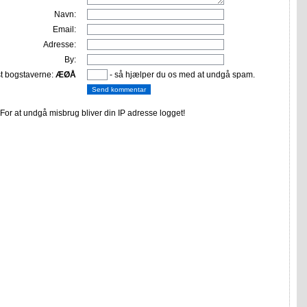
Navn:
Email:
Adresse:
By:
st bogstaverne:
ÆØÅ
- så hjælper du os med at undgå spam.
or at undgå misbrug bliver din IP adresse logget!