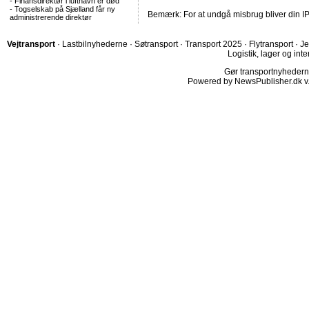
-
Finansdirektør i lufthavn er død
-
Togselskab på Sjælland får ny
Bemærk: For at undgå misbrug bliver din IP
administrerende direktør
Vejtransport
·
Lastbilnyhederne
·
Søtransport
·
Transport 2025
·
Flytransport
·
Je
Logistik, lager og inte
Gør transportnyhederne.
Powered by NewsPublisher.dk v