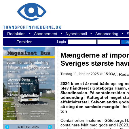
Redaktion
•
Abonnement
•
Nyhedsmail
•
Annoncering
•
S
Forsiden
Login
Mængderne af import
Sveriges største hav
Tirsdag 11. februar 2025 kl: 15:03
Af:
Reda
2024 blev et år med både op- og 
blev håndteret i Göteborgs Hamn, d
Skandinavien. På containersiden 
udmunding i Kattegat et meget stæ
effektivitetstal. Selvom andre gods
så steg den samlede mængde i hel
ton
Containerterminalerne i Göteborgs Ha
containere fyldt med gods end i 202
AUGUST 2026