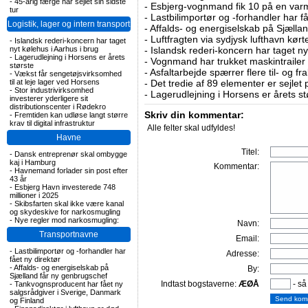
-
45-årig færge har sejlet sin sidste
-
Esbjerg-vognmand fik 10 på en va
tur
-
Lastbilimportør og -forhandler har få
Logistik, lager og intern transport
-
Affalds- og energiselskab på Sjælla
-
Luftfragten via sydjysk lufthavn kørte 
-
Islandsk rederi-koncern har taget
nyt kølehus i Aarhus i brug
-
Islandsk rederi-koncern har taget ny
-
Lagerudlejning i Horsens er årets
-
Vognmand har trukket maskintrailer 
største
-
Asfaltarbejde spærrer flere til- og 
-
Vækst får sengetøjsvirksomhed
til at leje lager ved Horsens
-
Det tredie af 89 elementer er sejlet 
-
Stor industrivirksomhed
-
Lagerudlejning i Horsens er årets st
investerer yderligere sit
distributionscenter i Rødekro
Skriv din kommentar:
-
Fremtiden kan udløse langt større
krav til digital infrastruktur
Alle felter skal udfyldes!
Havne
Titel:
-
Dansk entreprenør skal ombygge
kaj i Hamburg
Kommentar:
-
Havnemand forlader sin post efter
43 år
-
Esbjerg Havn investerede 748
millioner i 2025
-
Skibsfarten skal ikke være kanal
og skydeskive for narkosmugling
-
Nye regler mod narkosmugling:
Navn:
Transportnavne
Email:
-
Lastbilimportør og -forhandler har
Adresse:
fået ny direktør
-
Affalds- og energiselskab på
By:
Sjælland får ny genbrugschef
Indtast bogstaverne:
ÆØÅ
- så
-
Tankvognsproducent har fået ny
salgsrådgiver i Sverige, Danmark
og Finland