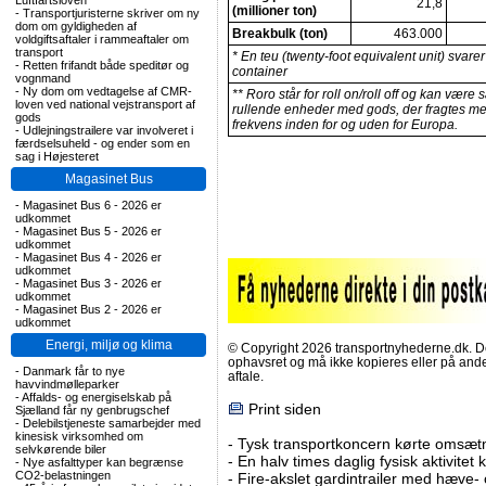
Luftfartsloven
21,8
(millioner ton)
-
Transportjuristerne skriver om ny
dom om gyldigheden af
Breakbulk (ton)
463.000
voldgiftsaftaler i rammeaftaler om
transport
* En teu (twenty-foot equivalent unit) svarer
-
Retten frifandt både speditør og
container
vognmand
-
Ny dom om vedtagelse af CMR-
** Roro står for roll on/roll off og kan vær
loven ved national vejstransport af
rullende enheder med gods, der fragtes m
gods
frekvens inden for og uden for Europa.
-
Udlejningstrailere var involveret i
færdselsuheld - og ender som en
sag i Højesteret
Magasinet Bus
-
Magasinet Bus 6 - 2026 er
udkommet
-
Magasinet Bus 5 - 2026 er
udkommet
-
Magasinet Bus 4 - 2026 er
udkommet
-
Magasinet Bus 3 - 2026 er
udkommet
-
Magasinet Bus 2 - 2026 er
udkommet
Energi, miljø og klima
© Copyright 2026 transportnyhederne.dk. Den
ophavsret og må ikke kopieres eller på an
-
Danmark får to nye
aftale.
havvindmølleparker
-
Affalds- og energiselskab på
Print siden
Sjælland får ny genbrugschef
-
Delebilstjeneste samarbejder med
kinesisk virksomhed om
-
Tysk transportkoncern kørte omsætni
selvkørende biler
-
En halv times daglig fysisk aktivitet
-
Nye asfalttyper kan begrænse
CO2-belastningen
-
Fire-akslet gardintrailer med hæve-