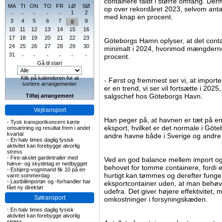
containere faldt i større omfang. D
MA
TI
ON
TO
FR
LØ
SØ
op over rekordåret 2023, selvom antall
1
2
-
-
-
-
-
med knap en procent.
3
4
5
6
7
9
8
10
11
12
13
14
15
16
17
18
19
20
21
22
23
Göteborgs Hamn oplyser, at det conta
24
25
26
27
28
29
30
minimalt i 2024, hvorimod mængdern
31
-
-
-
-
-
-
procent.
Gå til start
Klik på kalenderen for at
- Først og fremmest ser vi, at importe
sortere arrangementer
er en trend, vi ser vil fortsætte i 202
salgschef hos Göteborgs Havn.
Tilføj arrangement
Vejtransport
Han peger på, at havnen er tæt på e
-
Tysk transportkoncern kørte
eksport, hvilket er det normale i Gö
omsætning og resultat frem i andet
kvartal
andre havne både i Sverige og andre
-
En halv times daglig fysisk
aktivitet kan forebygge alvorlig
stress
-
Fire-akslet gardintrailer med
Ved en god balance mellem import og
hæve- og skydetag er nedbygget
behovet for tomme containere, fordi
-
Esbjerg-vognmand fik 10 på en
hurtigt kan tømmes og derefter fun
varm sommerdag
-
Lastbilimportør og -forhandler har
eksportcontainer uden, at man behøver
fået ny direktør
udefra. Det giver højere effektivitet,
Søtransport
omkostninger i forsyningskæden.
-
En halv times daglig fysisk
aktivitet kan forebygge alvorlig
stress