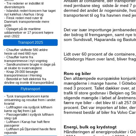
Antallet af containere, der transporte
-
Tre rederier er indstillet til
med jernbane steg sidste år med 7 proc
diversitetspris
dermed det andet år nogensinde, hvo
-
Islandsk rederi-koncern har taget
nyt kølehus i Aarhus i brug
transporteret til og fra havnen med j
-
Finsk rederi med ruter til
Danmark transporterede mere
gods
-
Optaget på de maritime
Det var især importtunge jernbanedes
uddannelser er 17 procent højere
der bidrog til fremgangen, samt nye to
end i 2022
som Sundsvall, Haparanda og Bastut
Transport 2025
-
Chauffør skiftede 580 ældre
heste ud med 660 nye
Lidt over 60 procent af de containere, 
-
Chauffør kørte fra
Göteborgs Havn over land, bliver frag
transportmesse i nyt vogntog
-
Sandkunstnere brugte ni dage på
at skabe to sværvægtere
-
Knap 29.000 besøgte
Roro og biler
transportmesse i Herning
Den afdæmpede europæiske konjunktur
-
Betonbil er helt elektrisk fra
drivline og tromle til transportbånd
mængderne i mange havne. I Götebo
med 3 procent. Tallet dækker over, at
Flytransport
trafik til store godsnav i Belgien og 
-
Tysk transportkoncern kørte
stigende mængde i løbet af åretmens d
omsætning og resultat frem i andet
færre nye biler - det blev til i alt 257.0
kvartal
procent. Det var importen af biler, de
-
Luftfragten via sydjysk lufthavn
kørte og fløj frem i juli
fremmest består af biler fra Volvo Cars
-
Passagertallet i sydjysk lufthavn
steg i juli
-
Lufthavn i Karup har haft flere
passgerer
Energi, bulk og krydstogt
-
Lufthavn på Djursland havde flere
Håndteringen af energiprodukter i G
rejsende