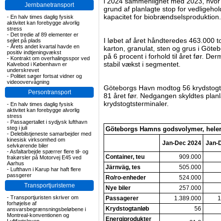
i 2024 sammenlignet med 2023, hvor
Jernbanetransport
grund af planlagte stop for vedligehol
kapacitet for biobrændselsproduktion.
-
En halv times daglig fysisk
aktivitet kan forebygge alvorlig
stress
-
Det tredie af 89 elementer er
I løbet af året håndteredes 463.000 
sejlet på plads
-
Årets andet kvartal havde en
karton, granulat, sten og grus i Göte
positiv indtjeningvækst
på 6 procent i forhold til året før. D
-
Kontrakt om overhalingsspor ved
stabil vækst i segmentet.
Kalvebod i København er
underskrevet
-
Politiet søger fortsat vidner og
videoovervågning
Göteborgs Havn modtog 56 krydstog
Persontransport
81 året før. Nedgangen skyldtes plan
krydstogtsterminaler.
-
En halv times daglig fysisk
aktivitet kan forebygge alvorlig
stress
-
Passagertallet i sydjysk lufthavn
steg i juli
Göteborgs Hamns godsvolymer, helеr
-
Delebilstjeneste samarbejder med
kinesisk virksomhed om
Jan-Dec 2024
Jan-
selvkørende biler
-
Asfaltarbejde spærrer flere til- og
Container, teu
909.000
frakørsler på Motorvej E45 ved
Aarhus
Järnväg, tes
505.000
-
Lufthavn i Karup har haft flere
passgerer
Ro/ro-enheder
524.000
Transportjuristerne
Nye biler
257.000
-
Transportjuristen skriver om
Passagerer
1.389.000
1
forhøjelse af
Krydstogtanløb
56
ansvarsbegrænsningsbeløbene i
Montreal-konventionen og
Energiprodukter