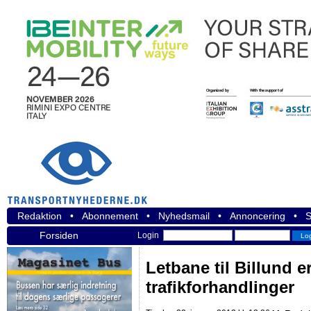
Redaktion
•
Abonnement
•
Nyhedsmail
•
Annoncering
•
S
Forsiden
Login
Letbane til Billund e
trafikforhandlinger