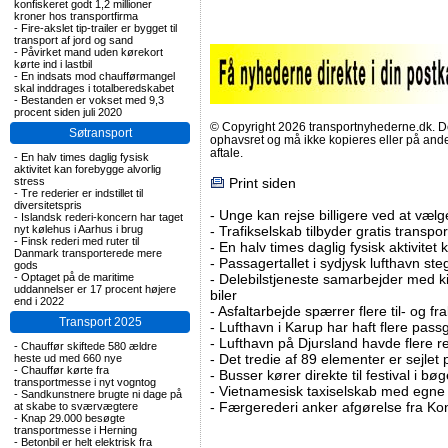
konfiskeret godt 1,2 millioner
kroner hos transportfirma
-
Fire-akslet tip-trailer er bygget til
transport af jord og sand
-
Påvirket mand uden kørekort
kørte ind i lastbil
-
En indsats mod chaufførmangel
skal inddrages i totalberedskabet
-
Bestanden er vokset med 9,3
procent siden juli 2020
© Copyright 2026 transportnyhederne.dk. Den
Søtransport
ophavsret og må ikke kopieres eller på an
aftale.
-
En halv times daglig fysisk
aktivitet kan forebygge alvorlig
stress
Print siden
-
Tre rederier er indstillet til
diversitetspris
-
Unge kan rejse billigere ved at vælg
-
Islandsk rederi-koncern har taget
nyt kølehus i Aarhus i brug
-
Trafikselskab tilbyder gratis transpor
-
Finsk rederi med ruter til
-
En halv times daglig fysisk aktivitet
Danmark transporterede mere
-
Passagertallet i sydjysk lufthavn steg 
gods
-
Optaget på de maritime
-
Delebilstjeneste samarbejder med 
uddannelser er 17 procent højere
biler
end i 2022
-
Asfaltarbejde spærrer flere til- og 
Transport 2025
-
Lufthavn i Karup har haft flere pass
-
Lufthavn på Djursland havde flere r
-
Chauffør skiftede 580 ældre
-
Det tredie af 89 elementer er sejlet 
heste ud med 660 nye
-
Chauffør kørte fra
-
Busser kører direkte til festival i 
transportmesse i nyt vogntog
-
Vietnamesisk taxiselskab med egne e
-
Sandkunstnere brugte ni dage på
-
Færgerederi anker afgørelse fra Ko
at skabe to sværvægtere
-
Knap 29.000 besøgte
transportmesse i Herning
-
Betonbil er helt elektrisk fra