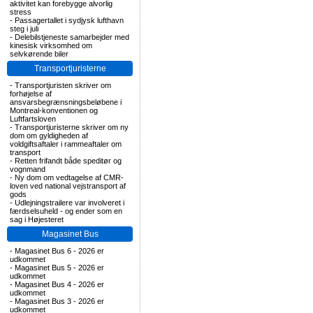
aktivitet kan forebygge alvorlig
stress
-
Passagertallet i sydjysk lufthavn
steg i juli
-
Delebilstjeneste samarbejder med
kinesisk virksomhed om
selvkørende biler
Transportjuristerne
-
Transportjuristen skriver om
forhøjelse af
ansvarsbegrænsningsbeløbene i
Montreal-konventionen og
Luftfartsloven
-
Transportjuristerne skriver om ny
dom om gyldigheden af
voldgiftsaftaler i rammeaftaler om
transport
-
Retten frifandt både speditør og
vognmand
-
Ny dom om vedtagelse af CMR-
loven ved national vejstransport af
gods
-
Udlejningstrailere var involveret i
færdselsuheld - og ender som en
sag i Højesteret
Magasinet Bus
-
Magasinet Bus 6 - 2026 er
udkommet
-
Magasinet Bus 5 - 2026 er
udkommet
-
Magasinet Bus 4 - 2026 er
udkommet
-
Magasinet Bus 3 - 2026 er
udkommet