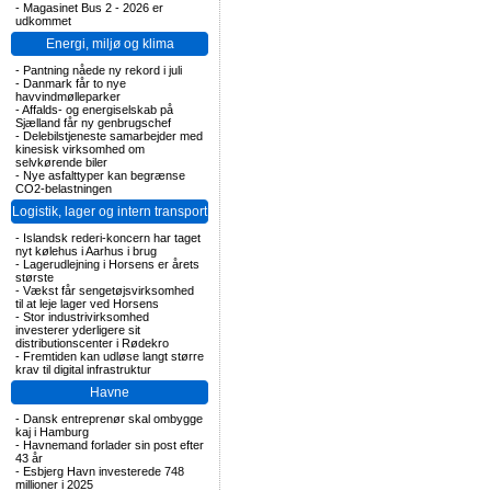
-
Magasinet Bus 2 - 2026 er
udkommet
Energi, miljø og klima
-
Pantning nåede ny rekord i juli
-
Danmark får to nye
havvindmølleparker
-
Affalds- og energiselskab på
Sjælland får ny genbrugschef
-
Delebilstjeneste samarbejder med
kinesisk virksomhed om
selvkørende biler
-
Nye asfalttyper kan begrænse
CO2-belastningen
Logistik, lager og intern transport
-
Islandsk rederi-koncern har taget
nyt kølehus i Aarhus i brug
-
Lagerudlejning i Horsens er årets
største
-
Vækst får sengetøjsvirksomhed
til at leje lager ved Horsens
-
Stor industrivirksomhed
investerer yderligere sit
distributionscenter i Rødekro
-
Fremtiden kan udløse langt større
krav til digital infrastruktur
Havne
-
Dansk entreprenør skal ombygge
kaj i Hamburg
-
Havnemand forlader sin post efter
43 år
-
Esbjerg Havn investerede 748
millioner i 2025