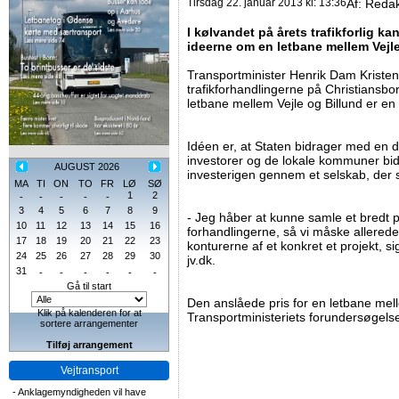
Tirsdag 22. januar 2013 kl: 13:36
Af:
Redak
I kølvandet på årets trafikforlig ka
ideerne om en letbane mellem Vejle
Transportminister Henrik Dam Kristens
trafikforhandlingerne på Christiansbor
letbane mellem Vejle og Billund er en 
Idéen er, at Staten bidrager med en d
investorer og de lokale kommuner bi
AUGUST 2026
investerigen gennem et selskab, der 
MA
TI
ON
TO
FR
LØ
SØ
1
2
-
-
-
-
-
3
4
5
6
7
8
9
- Jeg håber at kunne samle et bredt poli
10
11
12
13
14
15
16
forhandlingerne, så vi måske allere
17
18
19
20
21
22
23
konturerne af et konkret et projekt, s
24
25
26
27
28
29
30
jv.dk.
31
-
-
-
-
-
-
Gå til start
Den anslåede pris for en letbane melle
Klik på kalenderen for at
Transportministeriets forundersøgelse
sortere arrangementer
Tilføj arrangement
Vejtransport
-
Anklagemyndigheden vil have