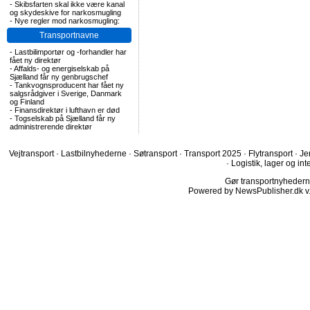
-
Skibsfarten skal ikke være kanal
og skydeskive for narkosmugling
-
Nye regler mod narkosmugling:
Transportnavne
-
Lastbilimportør og -forhandler har
fået ny direktør
-
Affalds- og energiselskab på
Sjælland får ny genbrugschef
-
Tankvognsproducent har fået ny
salgsrådgiver i Sverige, Danmark
og Finland
-
Finansdirektør i lufthavn er død
-
Togselskab på Sjælland får ny
administrerende direktør
Vejtransport
·
Lastbilnyhederne
·
Søtransport
·
Transport 2025
·
Flytransport
·
Je
·
Logistik, lager og int
Gør transportnyhederne.
Powered by NewsPublisher.dk v