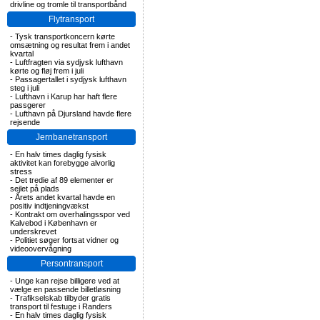
drivline og tromle til transportbånd
Flytransport
-
Tysk transportkoncern kørte
omsætning og resultat frem i andet
kvartal
-
Luftfragten via sydjysk lufthavn
kørte og fløj frem i juli
-
Passagertallet i sydjysk lufthavn
steg i juli
-
Lufthavn i Karup har haft flere
passgerer
-
Lufthavn på Djursland havde flere
rejsende
Jernbanetransport
-
En halv times daglig fysisk
aktivitet kan forebygge alvorlig
stress
-
Det tredie af 89 elementer er
sejlet på plads
-
Årets andet kvartal havde en
positiv indtjeningvækst
-
Kontrakt om overhalingsspor ved
Kalvebod i København er
underskrevet
-
Politiet søger fortsat vidner og
videoovervågning
Persontransport
-
Unge kan rejse billigere ved at
vælge en passende billetløsning
-
Trafikselskab tilbyder gratis
transport til festuge i Randers
-
En halv times daglig fysisk