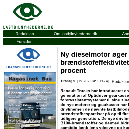
Redaktion
Om lastbilnyhederne.dk
Ann
Forsiden
Ny dieselmotor øger
brændstofeffektivitet
procent
Tirsdag 9. juni 2026 kl: 13:47
Af:
Redaktio
Renault Trucks har introduceret e
generation af Optidriver-gearkass
førerassistentsystemer til sine sine
de nye motorer og gearkasser har
drivlinerne i de nævnte lastbilmod
brændstofbesparelser på op til fi
tidligere generation. De nye drivl
B100-brændstoffer og dermed bidra
samtidig lastbilens ydeevne og kø