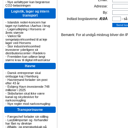
Email:
-
Nye asfalttyper kan begrænse
CO2-belastningen
Adresse:
Logistik, lager og intern
By:
transport
Indtast bogstaverne:
ÆØÅ
- så
-
Islandsk rederi-koncern har
taget nyt kølehus i Aarhus i brug
-
Lagerudlejning i Horsens er
årets største
Bemærk: For at undgå misbrug bliver din IP
-
Vækst får
sengetøjsvirksomhed til at leje
lager ved Horsens
-
Stor industrivirksomhed
investerer yderligere sit
distributionscenter i Rødekro
-
Fremtiden kan udløse langt
større krav til digital infrastruktur
Havne
-
Dansk entreprenør skal
ombygge kaj i Hamburg
-
Havnemand forlader sin post
efter 43 år
-
Esbjerg Havn investerede 748
millioner i 2025
-
Skibsfarten skal ikke være
kanal og skydeskive for
narkosmugling
-
Nye regler mod narkosmugling:
Transportnavne
-
Færgechef forlader sin stilling
-
Lastbilimportør og -forhandler
har fået ny direktør
-
Affalds- og energiselskab på