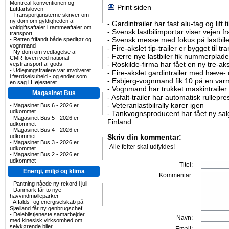
Montreal-konventionen og
Print siden
Luftfartsloven
-
Transportjuristerne skriver om
ny dom om gyldigheden af
-
Gardintrailer har fast alu-tag og lift 
voldgiftsaftaler i rammeaftaler om
-
Svensk lastbilimportør viser vejen fra
transport
-
Svensk messe med fokus på lastbile
-
Retten frifandt både speditør og
vognmand
-
Fire-akslet tip-trailer er bygget til t
-
Ny dom om vedtagelse af
-
Færre nye lastbiler fik nummerplader 
CMR-loven ved national
-
Roskilde-firma har fået en ny tre-aksl
vejstransport af gods
-
Udlejningstrailere var involveret
-
Fire-akslet gardintrailer med hæve-
i færdselsuheld - og ender som
-
Esbjerg-vognmand fik 10 på en va
en sag i Højesteret
-
Vognmand har trukket maskintrailer 
Magasinet Bus
-
Asfalt-trailer har automatisk rullepr
-
Veteranlastbilrally kører igen
-
Magasinet Bus 6 - 2026 er
udkommet
-
Tankvognsproducent har fået ny sal
-
Magasinet Bus 5 - 2026 er
Finland
udkommet
-
Magasinet Bus 4 - 2026 er
udkommet
Skriv din kommentar:
-
Magasinet Bus 3 - 2026 er
Alle felter skal udfyldes!
udkommet
-
Magasinet Bus 2 - 2026 er
udkommet
Titel:
Energi, miljø og klima
Kommentar:
-
Pantning nåede ny rekord i juli
-
Danmark får to nye
havvindmølleparker
-
Affalds- og energiselskab på
Sjælland får ny genbrugschef
-
Delebilstjeneste samarbejder
Navn:
med kinesisk virksomhed om
selvkørende biler