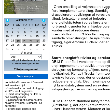
- Grøn omstilling af vejtransport bygg
flere komplementære tiltag. Samtidig
vi accelererer udviklingen af vores ele
tilbud, fortsætter vi med at forbedre
AUGUST 2026
energieffektiviteten i vores køretøjer
MA
TI
ON
TO
FR
LØ
SØ
forbrændingsmotor for at hjælpe vore
1
2
-
-
-
-
-
kunder med at reducere deres
3
4
5
6
7
8
9
brændstofforbrug, CO2-udledning og
10
11
12
13
14
15
16
samlede omkostninger. De nye drivli
17
18
23
19
20
21
22
tilgang, siger Antoine Duclaux, der er
24
25
26
27
28
29
30
Trucks.
31
-
-
-
-
-
-
Gå til start
Større energieffektivitet og køreko
Klik på kalenderen for at
DE13 R, der fås i versioner med op t
sortere arrangementer
drejningsmoment, er udviklet med nye
støbejern og kompaktgrafitjern, som 
Tilføj arrangement
holdbarhed. Renault Trucks fremhæve
Vejtransport
tekniske forbedringer, der er designet
reducere energitab. Det maksimale cy
-
Antallet af konkurser i Danmark
nyt brændstofsystem med en ekstern
faldt markant i juli
-
Gardintrailer har fast alu-tag og
indsprøjtningspræcisionen og motorens
lift til 2,5 ton I bagenden
-
Opioid-indsmugling er i fokus
hos Toldstyrelsen
-
Spirituspåvirket lastbilchauffør
DE13 R er som standard udstyret me
påkørte lyssignal, lygtepæl - og
(Optibrake+), der øger kørekomfort og
personbil
- især i kuperet terræn. Motoren er
-
Forsinkelser udløste bod