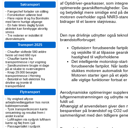
af Optidriver-gearkasser, som integre
Søtransport
optimerede gearskiftemuligheder. Gears
-
Færgechef forlader sin stilling
og betydeligt mere smidige end på de
-
Forsinkelser udløste bod
motoren overholder også NNR3-standa
-
Flere rejste til og fra Bornholm
bidrager til et lavere støjniveau.
med færre hurtige afgange
-
En halv times daglig fysisk
aktivitet kan forebygge alvorlig
stress
Den nye drivlinje udnytter også teknolo
-
Tre rederier er indstillet til
diversitetspris
brændstofforbruget:
Transport 2025
Optivision+ forudseende fartpi
-
Chauffør skiftede 580 ældre
og vejskilte til at tilpasse gears
heste ud med 660 nye
hastighed til vejforholdene
-
Chauffør kørte fra
Det intelligente motorstop-sta
transportmesse i nyt vogntog
-
Sandkunstnere brugte ni dage
forudseende fartpilot. Når lastb
på at skabe to sværvægtere
slukkes motoren automatisk for
-
Knap 29.000 besøgte
Motoren starter igen på et øjebl
transportmesse i Herning
-
Betonbil er helt elektrisk fra
alle vigtige funktioner fortsat er
drivline og tromle til
transportbånd
Flytransport
Aerodynamiske optimeringer supplerer
luftgennemstrømningen og udnytte re
-
Ny enighed aflyste
fuldt ud.
arbejdsnedlæggelser hos norsk
Afhængigt af anvendelsen giver den 
kabinepersonale
-
Tysk transportkoncern kørte
besparelser på brændstof og CO2-udle
omsætning og resultat frem i
sammenlignet med den tidligere gene
andet kvartal
-
Luftfragten via sydjysk lufthavn
kørte og fløj frem i juli
-
Passagertallet i sydjysk