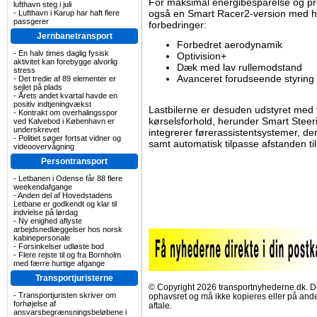
For maksimal energibesparelse og prod
lufthavn steg i juli
også en Smart Racer2-version med he
-
Lufthavn i Karup har haft flere
passgerer
forbedringer:
Jernbanetransport
Forbedret aerodynamik
-
En halv times daglig fysisk
Optivision+
aktivitet kan forebygge alvorlig
Dæk med lav rullemodstand
stress
Avanceret forudseende styring a
-
Det tredie af 89 elementer er
sejlet på plads
-
Årets andet kvartal havde en
positiv indtjeningvækst
Lastbilerne er desuden udstyret med f
-
Kontrakt om overhalingsspor
kørselsforhold, herunder Smart Steeri
ved Kalvebod i København er
underskrevet
integrerer førerassistentsystemer, de
-
Politiet søger fortsat vidner og
samt automatisk tilpasse afstanden til
videoovervågning
Persontransport
-
Letbanen i Odense får 88 flere
weekendafgange
-
Anden del af Hovedstadens
Letbane er godkendt og klar til
indvielse på lørdag
-
Ny enighed aflyste
arbejdsnedlæggelser hos norsk
kabinepersonale
-
Forsinkelser udløste bod
-
Flere rejste til og fra Bornholm
med færre hurtige afgange
Transportjuristerne
© Copyright 2026 transportnyhederne.dk. Den
-
Transportjuristen skriver om
ophavsret og må ikke kopieres eller på an
forhøjelse af
aftale.
ansvarsbegrænsningsbeløbene i