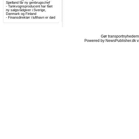
Sjælland får ny genbrugschef
-
Tankvognsproducent har fået
ny salgsrådgiver i Sverige,
Danmark og Finland
-
Finansdirektør i lufthavn er død
Gør transportnyhederne.
Powered by NewsPublisher.dk v