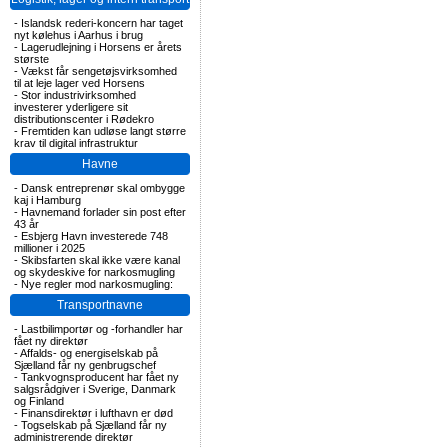
-
Islandsk rederi-koncern har taget
nyt kølehus i Aarhus i brug
-
Lagerudlejning i Horsens er årets
største
-
Vækst får sengetøjsvirksomhed
til at leje lager ved Horsens
-
Stor industrivirksomhed
investerer yderligere sit
distributionscenter i Rødekro
-
Fremtiden kan udløse langt større
krav til digital infrastruktur
Havne
-
Dansk entreprenør skal ombygge
kaj i Hamburg
-
Havnemand forlader sin post efter
43 år
-
Esbjerg Havn investerede 748
millioner i 2025
-
Skibsfarten skal ikke være kanal
og skydeskive for narkosmugling
-
Nye regler mod narkosmugling:
Transportnavne
-
Lastbilimportør og -forhandler har
fået ny direktør
-
Affalds- og energiselskab på
Sjælland får ny genbrugschef
-
Tankvognsproducent har fået ny
salgsrådgiver i Sverige, Danmark
og Finland
-
Finansdirektør i lufthavn er død
-
Togselskab på Sjælland får ny
administrerende direktør