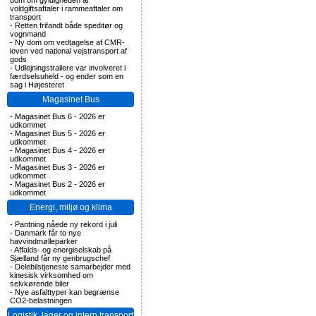
dom om gyldigheden af
voldgiftsaftaler i rammeaftaler om
transport
-
Retten frifandt både speditør og
vognmand
-
Ny dom om vedtagelse af CMR-
loven ved national vejstransport af
gods
-
Udlejningstrailere var involveret i
færdselsuheld - og ender som en
sag i Højesteret
Magasinet Bus
-
Magasinet Bus 6 - 2026 er
udkommet
-
Magasinet Bus 5 - 2026 er
udkommet
-
Magasinet Bus 4 - 2026 er
udkommet
-
Magasinet Bus 3 - 2026 er
udkommet
-
Magasinet Bus 2 - 2026 er
udkommet
Energi, miljø og klima
-
Pantning nåede ny rekord i juli
-
Danmark får to nye
havvindmølleparker
-
Affalds- og energiselskab på
Sjælland får ny genbrugschef
-
Delebilstjeneste samarbejder med
kinesisk virksomhed om
selvkørende biler
-
Nye asfalttyper kan begrænse
CO2-belastningen
Logistik, lager og intern transport