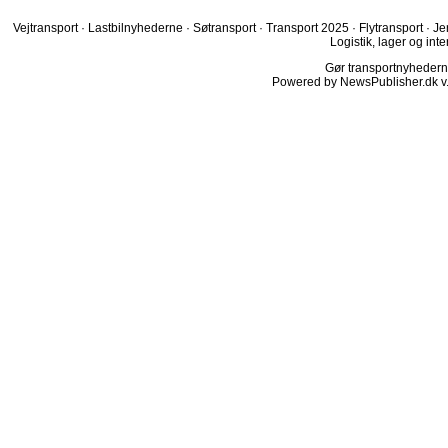
Vejtransport
·
Lastbilnyhederne
·
Søtransport
·
Transport 2025
·
Flytransport
·
Je
Logistik, lager og inte
Gør transportnyhederne.
Powered by NewsPublisher.dk v