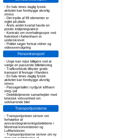
-
En halv times daglig fysisk
aktivitet kan forebygge alvorlig
stress
-
Det tredie af 89 elementer er
sejlet på plads
-
Årets andet kvartal havde en
positiv indtjeningvækst
-
Kontrakt om overhalingsspor ved
Kalvebod i København er
underskrevet
-
Politiet søger fortsat vidner og
videoovervågning
Persontransport
-
Unge kan rejse billigere ved at
vælge en passende billetløsning
-
Trafikselskab tilbyder gratis
transport til festuge i Randers
-
En halv times daglig fysisk
aktivitet kan forebygge alvorlig
stress
-
Passagertallet i sydjysk lufthavn
steg i juli
-
Delebilstjeneste samarbejder med
kinesisk virksomhed om
selvkørende biler
Transportjuristerne
-
Transportjuristen skriver om
forhøjelse af
ansvarsbegrænsningsbeløbene i
Montreal-konventionen og
Luftfartsloven
-
Transportjuristerne skriver om ny