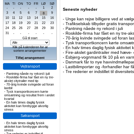
MA
TI
ON
TO
FR
LØ
SØ
1
2
-
-
-
-
-
Seneste nyheder
3
4
5
6
7
9
8
10
11
12
13
14
15
16
-
Unge kan rejse billigere ved at vælg
17
18
19
20
21
22
23
-
Trafikselskab tilbyder gratis transpor
24
25
26
27
28
29
30
-
Pantning nåede ny rekord i juli
-
Roskilde-firma har fået en ny tre-aksl
31
-
-
-
-
-
-
-
70-årig kvinde svingede ud foran las
Gå til start
-
Tysk transportkoncern kørte omsætni
Klik på kalenderen for at
-
En halv times daglig fysisk aktivitet
sortere arrangementer
-
Fire-akslet gardintrailer med hæve-
-
Esbjerg-vognmand fik 10 på en va
Tilføj arrangement
-
Danmark får to nye havvindmøllepa
Vejtransport
-
Lastbilimportør og -forhandler har få
-
Tre rederier er indstillet til diversitet
-
Pantning nåede ny rekord i juli
-
Roskilde-firma har fået en ny tre-
akslet citytrailer med tip
-
70-årig kvinde svingede ud foran
lastbil
-
Tysk transportkoncern kørte
omsætning og resultat frem i andet
kvartal
-
En halv times daglig fysisk
aktivitet kan forebygge alvorlig
stress
Søtransport
-
En halv times daglig fysisk
aktivitet kan forebygge alvorlig
stress
-
Tre rederier er indstillet til