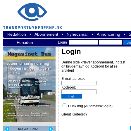
Redaktion
•
Abonnement
•
Nyhedsmail
•
Annoncering
•
S
Forsiden
Login
Login
Denne side kræver abonnement, indtast
dit brugernavn og Kodeord for at se
artiklen!
E-mail adresse:
Kodeord:
Husk mig (Automatisk login)
Glemt Kodeord?
AUGUST 2026