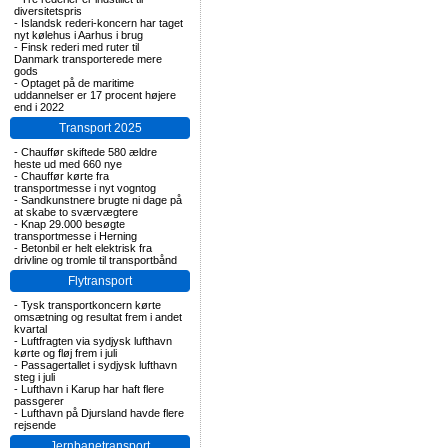
diversitetspris
-
Islandsk rederi-koncern har taget
nyt kølehus i Aarhus i brug
-
Finsk rederi med ruter til
Danmark transporterede mere
gods
-
Optaget på de maritime
uddannelser er 17 procent højere
end i 2022
Transport 2025
-
Chauffør skiftede 580 ældre
heste ud med 660 nye
-
Chauffør kørte fra
transportmesse i nyt vogntog
-
Sandkunstnere brugte ni dage på
at skabe to sværvægtere
-
Knap 29.000 besøgte
transportmesse i Herning
-
Betonbil er helt elektrisk fra
drivline og tromle til transportbånd
Flytransport
-
Tysk transportkoncern kørte
omsætning og resultat frem i andet
kvartal
-
Luftfragten via sydjysk lufthavn
kørte og fløj frem i juli
-
Passagertallet i sydjysk lufthavn
steg i juli
-
Lufthavn i Karup har haft flere
passgerer
-
Lufthavn på Djursland havde flere
rejsende
Jernbanetransport