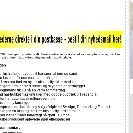
 2026 transportnyhederne.dk. Denne artikel er beskyttet af lov om ophavsret og må ikke
ler på anden måde videreudnyttes uden særlig aftale.
iden
et tip-trailer er bygget til transport af jord og sand
 lastbiler fik nummerplader på i juli
firma har fået en ny tre-akslet citytrailer med tip
let gardintrailer med hæve- og skydetag er nedbygget
vognmand fik 10 på en varm sommerdag
 har trukket maskintrailer med dobbelt udtræk til Fredericia
ailer har automatisk rullepresenning
stbilrally kører igen
sproducent har fået ny salgsrådgiver i Sverige, Danmark og Finland
ør har en løsning med tre-akslet city jord tiptrailer
ler har en tilladt totalvægt på godt 110 tons
astbilproducent oplevede øget efterspørgsel
 kommentar: