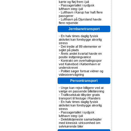
kørte og fløj frem i juli
-
Passagertallet i sydjysk
lufthavn steg i juli
-
Lufthavn i Karup har haft flere
passgerer
-
Lufthavn på Djursland havde
flere rejsende
Jernbanetransport
-
En halv times daglig fysisk
aktivitet kan forebygge alvorlig
stress
-
Det tredie af 89 elementer er
sejlet på plads
-
Årets andet kvartal havde en
positiv indtjeningvækst
-
Kontrakt om overhalingsspor
ved Kalvebod i København er
underskrevet
-
Politiet søger fortsat vidner og
videoovervågning
Persontransport
-
Unge kan rejse billigere ved at
vælge en passende billetløsning
-
Trafikselskab tilbyder gratis
transport til festuge i Randers
-
En halv times daglig fysisk
aktivitet kan forebygge alvorlig
stress
-
Passagertallet i sydjysk
lufthavn steg i juli
-
Delebilstjeneste samarbejder
med kinesisk virksomhed om
selvkørende biler