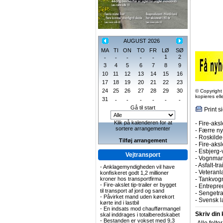
AUGUST 2026
MA
TI
ON
TO
FR
LØ
SØ
1
2
-
-
-
-
-
3
4
5
6
7
8
9
10
11
12
13
14
15
16
17
18
19
20
21
22
23
24
25
26
27
28
29
30
© Copyright
kopieres el
31
-
-
-
-
-
-
Gå til start
Print s
Klik på kalenderen for at
-
Fire-aksl
sortere arrangementer
-
Færre nye
-
Roskilde-
Tilføj arrangement
-
Fire-aks
-
Esbjerg-
Vejtransport
-
Vognmand
-
Asfalt-tr
-
Anklagemyndigheden vil have
-
Veteranla
konfiskeret godt 1,2 millioner
kroner hos transportfirma
-
Tankvogn
-
Fire-akslet tip-trailer er bygget
-
Entrepren
til transport af jord og sand
-
Sengetrai
-
Påvirket mand uden kørekort
-
Svensk l
kørte ind i lastbil
-
En indsats mod chaufførmangel
Skriv din
skal inddrages i totalberedskabet
-
Bestanden er vokset med 9,3