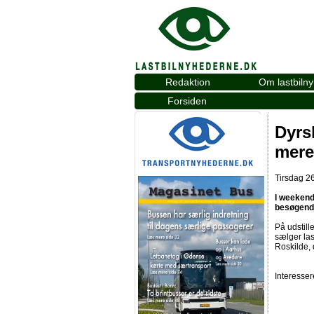
Redaktion
Om lastbiln
Forsiden
Dyrs
mere
Tirsdag 26
I weekend
besøgende
På udstill
sælger las
Roskilde, 
Interesser