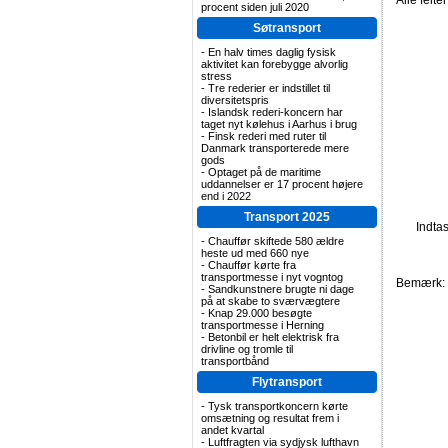
Alle felte
procent siden juli 2020
Søtransport
-
En halv times daglig fysisk
aktivitet kan forebygge alvorlig
stress
-
Tre rederier er indstillet til
diversitetspris
-
Islandsk rederi-koncern har
taget nyt kølehus i Aarhus i brug
-
Finsk rederi med ruter til
Danmark transporterede mere
gods
-
Optaget på de maritime
uddannelser er 17 procent højere
end i 2022
Transport 2025
Indta
-
Chauffør skiftede 580 ældre
heste ud med 660 nye
-
Chauffør kørte fra
transportmesse i nyt vogntog
Bemærk: F
-
Sandkunstnere brugte ni dage
på at skabe to sværvægtere
-
Knap 29.000 besøgte
transportmesse i Herning
-
Betonbil er helt elektrisk fra
drivline og tromle til
transportbånd
Flytransport
-
Tysk transportkoncern kørte
omsætning og resultat frem i
andet kvartal
-
Luftfragten via sydjysk lufthavn