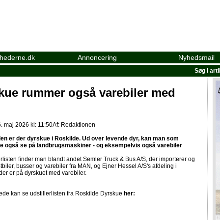
yhederne.dk
Annoncering
Nyhedsmail
Søg i art
kue rummer også varebiler med
. maj 2026 kl: 11:50
Af:
Redaktionen
en er der dyrskue i Roskilde. Ud over levende dyr, kan man som
 også se på landbrugsmaskiner - og eksempelvis også varebiler
erlisten finder man blandt andet Semler Truck & Bus A/S, der importerer og
tbiler, busser og varebiler fra MAN, og Ejner Hessel A/S's afdeling i
der er på dyrskuet med varebiler.
ede kan se udstillerlisten fra Roskilde Dyrskue
her: