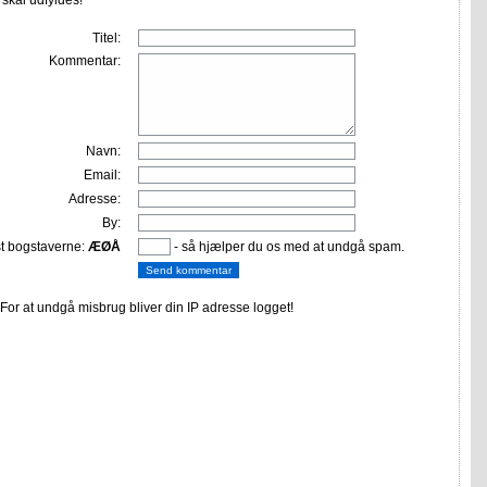
r skal udfyldes!
Titel:
Kommentar:
Navn:
Email:
Adresse:
By:
st bogstaverne:
ÆØÅ
- så hjælper du os med at undgå spam.
or at undgå misbrug bliver din IP adresse logget!