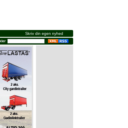
Skriv din egen nyhed
ikler