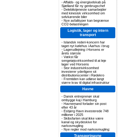
-
Affalds- og energiselskab på
Sjælland får ny genbrugschef
-
Delebilstjeneste samarbejder
med kinesisk virksomhed om
selvkørende biler
-
Nye asfalttyper kan begrænse
CO2-belastningen
Logistik, lager og intern
transport
-
Islandsk rederi-koncern har
taget nyt kølehus i Aarhus i brug
-
Lagerudlejning i Horsens er
årets største
-
Vækst får
sengetøjsvirksomhed til at leje
lager ved Horsens
-
Stor industrivirksomhed
investerer yderligere sit
distributionscenter i Rødekro
-
Fremtiden kan udløse langt
større krav til digital infrastruktur
Havne
-
Dansk entreprenør skal
ombygge kaj i Hamburg
-
Havnemand forlader sin post
efter 43 år
-
Esbjerg Havn investerede 748
millioner i 2025
-
Skibsfarten skal ikke være
kanal og skydeskive for
narkosmugling
-
Nye regler mod narkosmugling:
Transportnavne