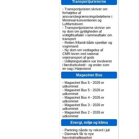
Transportjuristerne
-
Transportjuristen skriver om
forhøjelse af
ansvarsbegrænsningsbeløbene i
Montreal-konventionen og
Luftfartsloven
-
Transportjuristerne skriver om
ny dom om gyldigheden af
voldgiftsaftaler i rammeaftaler om
transport
-
Retten frifandt både speditør og
vognmand
-
Ny dom om vedtagelse af
CMR-loven ved national
vejstransport af gods
-
Udlejningstrailere var involveret
i færdselsuheld - og ender som
en sag i Højesteret
Magasinet Bus
-
Magasinet Bus 6 - 2026 er
udkommet
-
Magasinet Bus 5 - 2026 er
udkommet
-
Magasinet Bus 4 - 2026 er
udkommet
-
Magasinet Bus 3 - 2026 er
udkommet
-
Magasinet Bus 2 - 2026 er
udkommet
Energi, miljø og klima
-
Pantning nåede ny rekord i juli
-
Danmark får to nye
havvindmølleparker