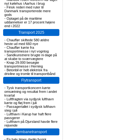
nyt kølehus i Aarhus i brug
-
Finsk rederi med ruter til
Danmark transporterede mere
gods
-
Optaget på de maritime
uddannelser er 17 procent højere
end i 2022
Transport 2025
-
Chauffør skiftede 580 ældre
heste ud med 660 nye
-
Chauffør kørte fra
transportmesse i nyt vogntog
-
Sandkunstnere brugte ni dage på
at skabe to sværvægtere
-
Knap 29.000 besøgte
transportmesse i Herning
-
Betonbil er helt elektrisk fra
drivline og tromle til transportbånd
Flytransport
-
Tysk transportkoncern kørte
omsætning og resultat frem i andet
kvartal
-
Luftfragten via sydjysk lufthavn
kørte og fløj frem i juli
-
Passagertallet i sydjysk lufthavn
steg i juli
-
Lufthavn i Karup har haft flere
passgerer
-
Lufthavn på Djursland havde flere
rejsende
Jernbanetransport
-
En halv times daglig fysisk