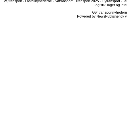
Vejtransport
·
Lastbilnyhederne
·
Søtransport
·
Transport 2025
·
Flytransport
·
Je
Logistik, lager og inte
Gør transportnyhederne.
Powered by NewsPublisher.dk v