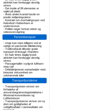
aktivitet kan forebygge alvorlig
stress
-
Det tredie af 89 elementer er
sejlet på plads
-
Årets andet kvartal havde en
positiv indtjeningvækst
-
Kontrakt om overhalingsspor ved
Kalvebod i København er
underskrevet
-
Politiet søger fortsat vidner og
videoovervågning
Persontransport
-
Unge kan rejse billigere ved at
vælge en passende billetløsning
-
Trafikselskab tilbyder gratis
transport til festuge i Randers
-
En halv times daglig fysisk
aktivitet kan forebygge alvorlig
stress
-
Passagertallet i sydjysk lufthavn
steg i juli
-
Delebilstjeneste samarbejder med
kinesisk virksomhed om
selvkørende biler
Transportjuristerne
-
Transportjuristen skriver om
forhøjelse af
ansvarsbegrænsningsbeløbene i
Montreal-konventionen og
Luftfartsloven
-
Transportjuristerne skriver om ny
dom om gyldigheden af
voldgiftsaftaler i rammeaftaler om