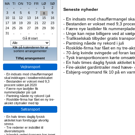
MA
TI
ON
TO
FR
LØ
SØ
1
2
-
-
-
-
-
Seneste nyheder
3
4
5
6
7
9
8
10
11
12
13
14
15
16
-
En indsats mod chaufførmangel skal
17
18
19
20
21
22
23
-
Bestanden er vokset med 9,3 procent
24
25
26
27
28
29
30
-
Færre nye lastbiler fik nummerplader 
-
Unge kan rejse billigere ved at vælg
31
-
-
-
-
-
-
-
Trafikselskab tilbyder gratis transpor
Gå til start
-
Pantning nåede ny rekord i juli
Klik på kalenderen for at
-
Roskilde-firma har fået en ny tre-aksl
sortere arrangementer
-
70-årig kvinde svingede ud foran las
-
Tysk transportkoncern kørte omsætni
Tilføj arrangement
-
En halv times daglig fysisk aktivitet
Vejtransport
-
Fire-akslet gardintrailer med hæve-
-
Esbjerg-vognmand fik 10 på en va
-
En indsats mod chaufførmangel
skal inddrages i totalberedskabet
-
Bestanden er vokset med 9,3
procent siden juli 2020
-
Færre nye lastbiler fik
nummerplader på i juli
-
Pantning nåede ny rekord i juli
-
Roskilde-firma har fået en ny tre-
akslet citytrailer med tip
Søtransport
-
En halv times daglig fysisk
aktivitet kan forebygge alvorlig
stress
-
Tre rederier er indstillet til
diversitetspris
-
Islandsk rederi-koncern har taget