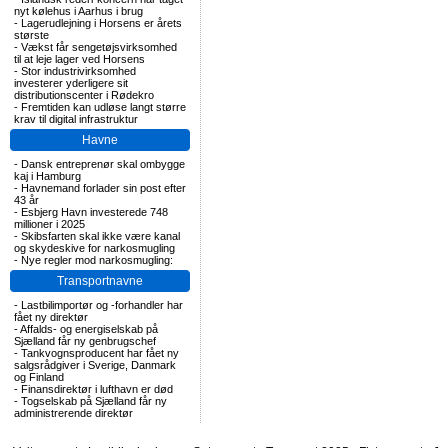
nyt kølehus i Aarhus i brug
-
Lagerudlejning i Horsens er årets
største
-
Vækst får sengetøjsvirksomhed
til at leje lager ved Horsens
-
Stor industrivirksomhed
investerer yderligere sit
distributionscenter i Rødekro
-
Fremtiden kan udløse langt større
krav til digital infrastruktur
Havne
-
Dansk entreprenør skal ombygge
kaj i Hamburg
-
Havnemand forlader sin post efter
43 år
-
Esbjerg Havn investerede 748
millioner i 2025
-
Skibsfarten skal ikke være kanal
og skydeskive for narkosmugling
-
Nye regler mod narkosmugling:
Transportnavne
-
Lastbilimportør og -forhandler har
fået ny direktør
-
Affalds- og energiselskab på
Sjælland får ny genbrugschef
-
Tankvognsproducent har fået ny
salgsrådgiver i Sverige, Danmark
og Finland
-
Finansdirektør i lufthavn er død
-
Togselskab på Sjælland får ny
administrerende direktør