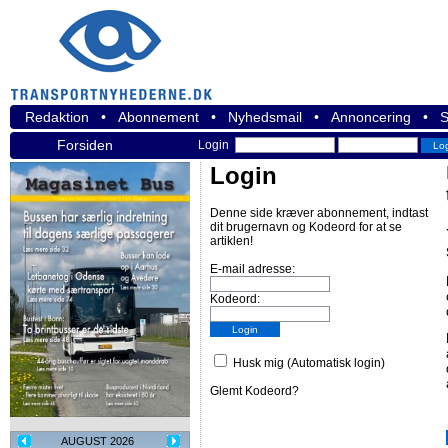
Redaktion
•
Abonnement
•
Nyhedsmail
•
Annoncering
•
S
Forsiden
Login
Login
Denne side kræver abonnement, indtast
dit brugernavn og Kodeord for at se
artiklen!
E-mail adresse:
Kodeord:
Husk mig (Automatisk login)
Glemt Kodeord?
AUGUST 2026