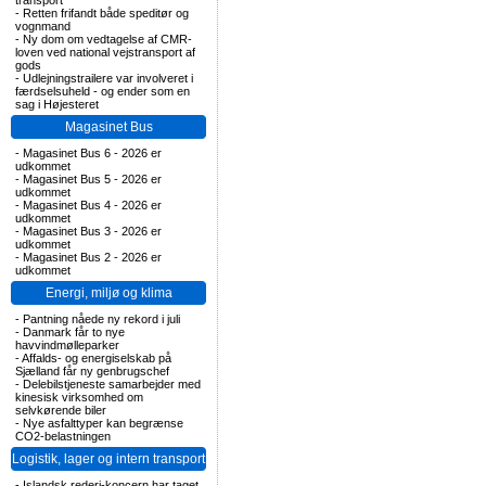
transport
-
Retten frifandt både speditør og
vognmand
-
Ny dom om vedtagelse af CMR-
loven ved national vejstransport af
gods
-
Udlejningstrailere var involveret i
færdselsuheld - og ender som en
sag i Højesteret
Magasinet Bus
-
Magasinet Bus 6 - 2026 er
udkommet
-
Magasinet Bus 5 - 2026 er
udkommet
-
Magasinet Bus 4 - 2026 er
udkommet
-
Magasinet Bus 3 - 2026 er
udkommet
-
Magasinet Bus 2 - 2026 er
udkommet
Energi, miljø og klima
-
Pantning nåede ny rekord i juli
-
Danmark får to nye
havvindmølleparker
-
Affalds- og energiselskab på
Sjælland får ny genbrugschef
-
Delebilstjeneste samarbejder med
kinesisk virksomhed om
selvkørende biler
-
Nye asfalttyper kan begrænse
CO2-belastningen
Logistik, lager og intern transport
-
Islandsk rederi-koncern har taget