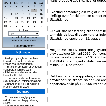
Hans Broges Gade i Aarhus, er udpeg
MA
TI
ON
TO
FR
LØ
SØ
1
2
-
-
-
-
-
3
4
5
6
7
9
8
Eventuel anmodning om valg af kurato
10
11
12
13
14
15
16
skriftligt over for skifteretten senest 
17
18
19
20
21
22
23
Statstidende.
24
25
26
27
28
29
30
31
-
-
-
-
-
-
Gå til start
Enhver, der har fordring eller andet k
anmelde sit krav til boets kurator ind
Klik på kalenderen for at
Statstidende opgjort pr. 12. august.
sortere arrangementer
Tilføj arrangement
Holger Danske Flytteforretning Jyl
Vejtransport
blev etableret 26. juni 2018. Den se
viste et resultat på minus 107.258 kro
-
Anklagemyndigheden vil have
164.864 kroner. Egenkapitalen var ve
konfiskeret godt 1,2 millioner
kroner hos transportfirma
minus 332.672 kroner.
-
Fire-akslet tip-trailer er bygget til
transport af jord og sand
-
Påvirket mand uden kørekort
kørte ind i lastbil
Det fremgår af årsrapporten, at der er 
-
En indsats mod chaufførmangel
hævninger i selskabet, så der ved åre
skal inddrages i totalberedskabet
anpartshaverlån på 136.000 kroner, so
-
Bestanden er vokset med 9,3
procent siden juli 2020
Søtransport
-
En halv times daglig fysisk
aktivitet kan forebygge alvorlig
stress
-
Tre rederier er indstillet til