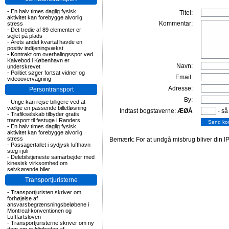
-
En halv times daglig fysisk
Titel:
aktivitet kan forebygge alvorlig
Kommentar:
stress
-
Det tredie af 89 elementer er
sejlet på plads
-
Årets andet kvartal havde en
positiv indtjeningvækst
-
Kontrakt om overhalingsspor ved
Kalvebod i København er
Navn:
underskrevet
-
Politiet søger fortsat vidner og
Email:
videoovervågning
Adresse:
Persontransport
By:
-
Unge kan rejse billigere ved at
vælge en passende billetløsning
Indtast bogstaverne:
ÆØÅ
- så
-
Trafikselskab tilbyder gratis
transport til festuge i Randers
-
En halv times daglig fysisk
aktivitet kan forebygge alvorlig
stress
Bemærk: For at undgå misbrug bliver din IP
-
Passagertallet i sydjysk lufthavn
steg i juli
-
Delebilstjeneste samarbejder med
kinesisk virksomhed om
selvkørende biler
Transportjuristerne
-
Transportjuristen skriver om
forhøjelse af
ansvarsbegrænsningsbeløbene i
Montreal-konventionen og
Luftfartsloven
-
Transportjuristerne skriver om ny