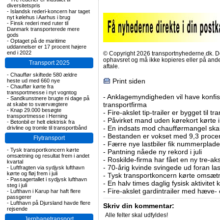
diversitetspris
-
Islandsk rederi-koncern har taget
nyt kølehus i Aarhus i brug
-
Finsk rederi med ruter til
Danmark transporterede mere
gods
-
Optaget på de maritime
uddannelser er 17 procent højere
end i 2022
© Copyright 2026 transportnyhederne.dk. Den
ophavsret og må ikke kopieres eller på an
Transport 2025
aftale.
-
Chauffør skiftede 580 ældre
Print siden
heste ud med 660 nye
-
Chauffør kørte fra
transportmesse i nyt vogntog
-
Anklagemyndigheden vil have konfisk
-
Sandkunstnere brugte ni dage på
transportfirma
at skabe to sværvægtere
-
Knap 29.000 besøgte
-
Fire-akslet tip-trailer er bygget til t
transportmesse i Herning
-
Påvirket mand uden kørekort kørte in
-
Betonbil er helt elektrisk fra
-
En indsats mod chaufførmangel skal
drivline og tromle til transportbånd
-
Bestanden er vokset med 9,3 procent
Flytransport
-
Færre nye lastbiler fik nummerplader 
-
Tysk transportkoncern kørte
-
Pantning nåede ny rekord i juli
omsætning og resultat frem i andet
-
Roskilde-firma har fået en ny tre-aksl
kvartal
-
70-årig kvinde svingede ud foran las
-
Luftfragten via sydjysk lufthavn
kørte og fløj frem i juli
-
Tysk transportkoncern kørte omsætni
-
Passagertallet i sydjysk lufthavn
-
En halv times daglig fysisk aktivitet
steg i juli
-
Fire-akslet gardintrailer med hæve-
-
Lufthavn i Karup har haft flere
passgerer
-
Lufthavn på Djursland havde flere
Skriv din kommentar:
rejsende
Alle felter skal udfyldes!
Jernbanetransport