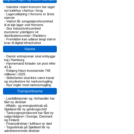
-
Islandsk rederi-koncern har taget
nyt kølehus i Aarhus i brug
-
Lagerudlejning i Horsens er årets
største
-
Vækst får sengetøjsvirksomhed
til at leje lager ved Horsens
-
Stor industrivirksomhed
investerer yderligere sit
distributionscenter i Rødekro
-
Fremtiden kan udløse langt større
krav til digital infrastruktur
Havne
-
Dansk entreprenør skal ombygge
kaj i Hamburg
-
Havnemand forlader sin post efter
43 år
-
Esbjerg Havn investerede 748
millioner i 2025
-
Skibsfarten skal ikke være kanal
og skydeskive for narkosmugling
-
Nye regler mod narkosmugling:
Transportnavne
-
Lastbilimportør og -forhandler har
fået ny direktør
-
Affalds- og energiselskab på
Sjælland får ny genbrugschef
-
Tankvognsproducent har fået ny
salgsrådgiver i Sverige, Danmark
og Finland
-
Finansdirektør i lufthavn er død
-
Togselskab på Sjælland får ny
administrerende direktør