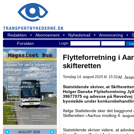
Redaktion
•
Abonnement
•
Nyhedsmail
•
Annoncering
•
S
Forsiden
Login
Flytteforretning i Aar
skifteretten
Torsdag 14. august 2025 kl: 15:32
Af:
Jesp
Statstidende skriver, at Skifterett
Holger Danske Flytteforretning J
39677075 og adresse på Røvedvej i 
byområde under konkursbehandli
Ifølge Stattidende sker det baggrun
Skifteretten i Aarhus modtog 4. augus
Statstidende skriver videre, at advok
AUGUST 2026