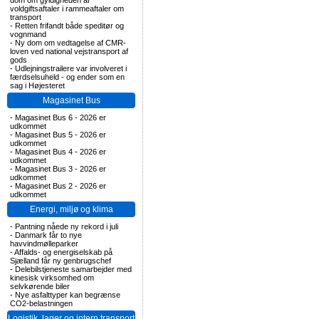
dom om gyldigheden af
voldgiftsaftaler i rammeaftaler om
transport
-
Retten frifandt både speditør og
vognmand
-
Ny dom om vedtagelse af CMR-
loven ved national vejstransport af
gods
-
Udlejningstrailere var involveret i
færdselsuheld - og ender som en
sag i Højesteret
Magasinet Bus
-
Magasinet Bus 6 - 2026 er
udkommet
-
Magasinet Bus 5 - 2026 er
udkommet
-
Magasinet Bus 4 - 2026 er
udkommet
-
Magasinet Bus 3 - 2026 er
udkommet
-
Magasinet Bus 2 - 2026 er
udkommet
Energi, miljø og klima
-
Pantning nåede ny rekord i juli
-
Danmark får to nye
havvindmølleparker
-
Affalds- og energiselskab på
Sjælland får ny genbrugschef
-
Delebilstjeneste samarbejder med
kinesisk virksomhed om
selvkørende biler
-
Nye asfalttyper kan begrænse
CO2-belastningen
Logistik, lager og intern transport