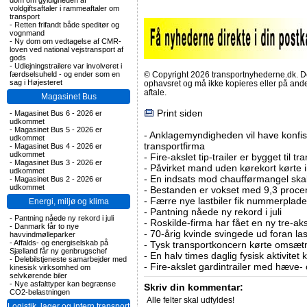
dom om gyldigheden af
voldgiftsaftaler i rammeaftaler om
transport
-
Retten frifandt både speditør og
vognmand
-
Ny dom om vedtagelse af CMR-
loven ved national vejstransport af
gods
-
Udlejningstrailere var involveret i
færdselsuheld - og ender som en
© Copyright 2026 transportnyhederne.dk. Den
sag i Højesteret
ophavsret og må ikke kopieres eller på an
aftale.
Magasinet Bus
Print siden
-
Magasinet Bus 6 - 2026 er
udkommet
-
Magasinet Bus 5 - 2026 er
-
Anklagemyndigheden vil have konfisk
udkommet
transportfirma
-
Magasinet Bus 4 - 2026 er
udkommet
-
Fire-akslet tip-trailer er bygget til t
-
Magasinet Bus 3 - 2026 er
-
Påvirket mand uden kørekort kørte in
udkommet
-
En indsats mod chaufførmangel skal
-
Magasinet Bus 2 - 2026 er
udkommet
-
Bestanden er vokset med 9,3 procent
-
Færre nye lastbiler fik nummerplader 
Energi, miljø og klima
-
Pantning nåede ny rekord i juli
-
Pantning nåede ny rekord i juli
-
Roskilde-firma har fået en ny tre-aksl
-
Danmark får to nye
-
70-årig kvinde svingede ud foran las
havvindmølleparker
-
Affalds- og energiselskab på
-
Tysk transportkoncern kørte omsætni
Sjælland får ny genbrugschef
-
En halv times daglig fysisk aktivitet
-
Delebilstjeneste samarbejder med
-
Fire-akslet gardintrailer med hæve-
kinesisk virksomhed om
selvkørende biler
-
Nye asfalttyper kan begrænse
Skriv din kommentar:
CO2-belastningen
Alle felter skal udfyldes!
Logistik, lager og intern transport