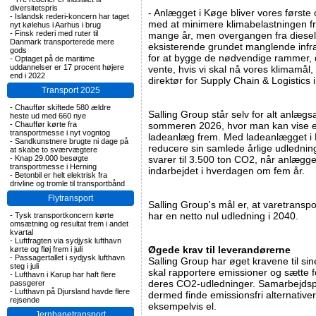
diversitetspris
- Anlægget i Køge bliver vores første og
-
Islandsk rederi-koncern har taget
med at minimere klimabelastningen fra
nyt kølehus i Aarhus i brug
-
Finsk rederi med ruter til
mange år, men overgangen fra dieseltr
Danmark transporterede mere
eksisterende grundet manglende infras
gods
for at bygge de nødvendige rammer, de
-
Optaget på de maritime
uddannelser er 17 procent højere
vente, hvis vi skal nå vores klimamål,
end i 2022
direktør for Supply Chain & Logistics 
Transport 2025
-
Chauffør skiftede 580 ældre
Salling Group står selv for alt anlægsa
heste ud med 660 nye
-
Chauffør kørte fra
sommeren 2026, hvor man kan vise et
transportmesse i nyt vogntog
ladeanlæg frem. Med ladeanlægget i 
-
Sandkunstnere brugte ni dage på
reducere sin samlede årlige udlednin
at skabe to sværvægtere
-
Knap 29.000 besøgte
svarer til 3.500 ton CO2, når anlægge
transportmesse i Herning
indarbejdet i hverdagen om fem år.
-
Betonbil er helt elektrisk fra
drivline og tromle til transportbånd
Flytransport
Salling Group's mål er, at varetranspo
har en netto nul udledning i 2040.
-
Tysk transportkoncern kørte
omsætning og resultat frem i andet
kvartal
-
Luftfragten via sydjysk lufthavn
Øgede krav til leverandørerne
kørte og fløj frem i juli
-
Passagertallet i sydjysk lufthavn
Salling Group har øget kravene til si
steg i juli
skal rapportere emissioner og sætte f
-
Lufthavn i Karup har haft flere
deres CO2-udledninger. Samarbejdsp
passgerer
-
Lufthavn på Djursland havde flere
dermed finde emissionsfri alternativer 
rejsende
eksempelvis el.
Jernbanetransport