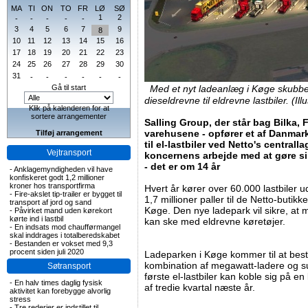
MA
TI
ON
TO
FR
LØ
SØ
1
2
-
-
-
-
-
3
4
5
6
7
9
8
10
11
12
13
14
15
16
17
18
19
20
21
22
23
24
25
26
27
28
29
30
31
-
-
-
-
-
-
Gå til start
Med et nyt ladeanlæg i Køge skubber 
dieseldrevne til eldrevne lastbiler. (Ill
Klik på kalenderen for at
sortere arrangementer
Salling Group, der står bag Bilka, 
varehusene - opfører et af Danmar
Tilføj arrangement
til el-lastbiler ved Netto's centrall
Vejtransport
koncernens arbejde med at gøre sin
- det er om 14 år
-
Anklagemyndigheden vil have
konfiskeret godt 1,2 millioner
kroner hos transportfirma
Hvert år kører over 60.000 lastbiler u
-
Fire-akslet tip-trailer er bygget til
1,7 millioner paller til de Netto-butikk
transport af jord og sand
Køge. Den nye ladepark vil sikre, at 
-
Påvirket mand uden kørekort
kørte ind i lastbil
kan ske med eldrevne køretøjer.
-
En indsats mod chaufførmangel
skal inddrages i totalberedskabet
-
Bestanden er vokset med 9,3
procent siden juli 2020
Ladeparken i Køge kommer til at best
kombination af megawatt-ladere og su
Søtransport
første el-lastbiler kan koble sig på e
-
En halv times daglig fysisk
af tredie kvartal næste år.
aktivitet kan forebygge alvorlig
stress
-
Tre rederier er indstillet til