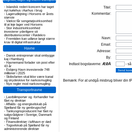
-
Islandsk rederi-koncern har taget
Titel:
nyt kølehus i Aarhus i brug
Kommentar:
-
Lagerudlejning i Horsens er årets
største
-
Vækst får sengetøjsvirksomhed
til at leje lager ved Horsens
-
Stor industrivirksomhed
investerer yderligere sit
distributionscenter i Rødekro
Navn:
-
Fremtiden kan udløse langt større
krav til digital infrastruktur
Email:
Havne
Adresse:
-
Dansk entreprenør skal ombygge
By:
kaj i Hamburg
-
Havnemand forlader sin post efter
Indtast bogstaverne:
ÆØÅ
- så
43 år
-
Esbjerg Havn investerede 748
millioner i 2025
-
Skibsfarten skal ikke være kanal
og skydeskive for narkosmugling
Bemærk: For at undgå misbrug bliver din IP
-
Nye regler mod narkosmugling:
Transportnavne
-
Lastbilimportør og -forhandler har
fået ny direktør
-
Affalds- og energiselskab på
Sjælland får ny genbrugschef
-
Tankvognsproducent har fået ny
salgsrådgiver i Sverige, Danmark
og Finland
-
Finansdirektør i lufthavn er død
-
Togselskab på Sjælland får ny
administrerende direktør