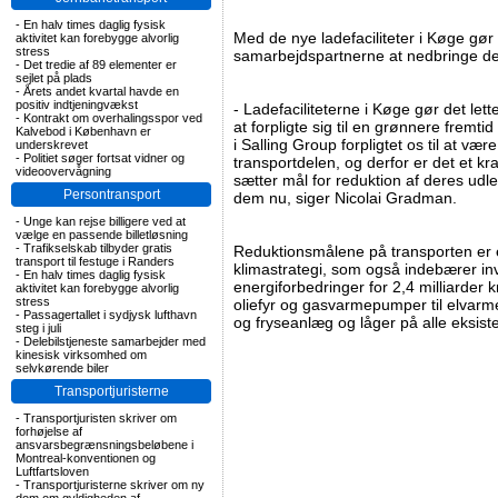
-
En halv times daglig fysisk
Med de nye ladefaciliteter i Køge gør 
aktivitet kan forebygge alvorlig
stress
samarbejdspartnerne at nedbringe de
-
Det tredie af 89 elementer er
sejlet på plads
-
Årets andet kvartal havde en
positiv indtjeningvækst
- Ladefaciliteterne i Køge gør det let
-
Kontrakt om overhalingsspor ved
at forpligte sig til en grønnere fremti
Kalvebod i København er
i Salling Group forpligtet os til at væ
underskrevet
-
Politiet søger fortsat vidner og
transportdelen, og derfor er det et kr
videoovervågning
sætter mål for reduktion af deres udl
Persontransport
dem nu, siger Nicolai Gradman.
-
Unge kan rejse billigere ved at
vælge en passende billetløsning
-
Trafikselskab tilbyder gratis
Reduktionsmålene på transporten er e
transport til festuge i Randers
klimastrategi, som også indebærer inv
-
En halv times daglig fysisk
energiforbedringer for 2,4 milliarder kr
aktivitet kan forebygge alvorlig
stress
oliefyr og gasvarmepumper til elvarm
-
Passagertallet i sydjysk lufthavn
og fryseanlæg og låger på alle eksis
steg i juli
-
Delebilstjeneste samarbejder med
kinesisk virksomhed om
selvkørende biler
Transportjuristerne
-
Transportjuristen skriver om
forhøjelse af
ansvarsbegrænsningsbeløbene i
Montreal-konventionen og
Luftfartsloven
-
Transportjuristerne skriver om ny