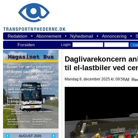
Redaktion
•
Abonnement
•
Nyhedsmail
•
Annoncering
•
S
Forsiden
Login
Daglivarekoncern a
til el-lastbiler ved c
Mandag 8. december 2025 kl: 09:58
Af:
Re
AUGUST 2026