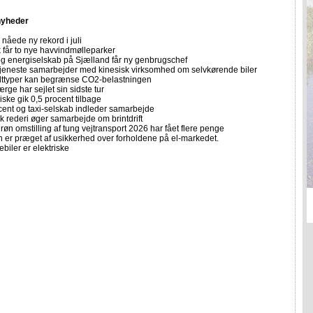
nyheder
nåede ny rekord i juli
får to nye havvindmølleparker
 og energiselskab på Sjælland får ny genbrugschef
tjeneste samarbejder med kinesisk virksomhed om selvkørende biler
lttyper kan begrænse CO2-belastningen
ærge har sejlet sin sidste tur
iske gik 0,5 procent tilbage
cent og taxi-selskab indleder samarbejde
k rederi øger samarbejde om brintdrift
 grøn omstilling af tung vejtransport 2026 har fået flere penge
 er præget af usikkerhed over forholdene på el-markedet.
ebiler er elektriske