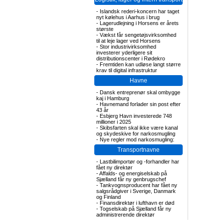
-
Islandsk rederi-koncern har taget
nyt kølehus i Aarhus i brug
-
Lagerudlejning i Horsens er årets
største
-
Vækst får sengetøjsvirksomhed
til at leje lager ved Horsens
-
Stor industrivirksomhed
investerer yderligere sit
distributionscenter i Rødekro
-
Fremtiden kan udløse langt større
krav til digital infrastruktur
Havne
-
Dansk entreprenør skal ombygge
kaj i Hamburg
-
Havnemand forlader sin post efter
43 år
-
Esbjerg Havn investerede 748
millioner i 2025
-
Skibsfarten skal ikke være kanal
og skydeskive for narkosmugling
-
Nye regler mod narkosmugling:
Transportnavne
-
Lastbilimportør og -forhandler har
fået ny direktør
-
Affalds- og energiselskab på
Sjælland får ny genbrugschef
-
Tankvognsproducent har fået ny
salgsrådgiver i Sverige, Danmark
og Finland
-
Finansdirektør i lufthavn er død
-
Togselskab på Sjælland får ny
administrerende direktør