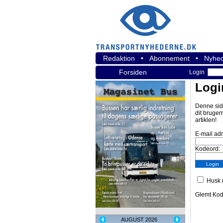
Redaktion
•
Abonnement
•
Nyhed
Forsiden
Login
Logi
Denne sid
dit bruger
artiklen!
E-mail ad
Kodeord:
Husk m
Glemt Ko
AUGUST 2026