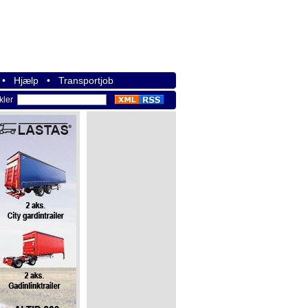
•
Hjælp
•
Transportjob
ikler