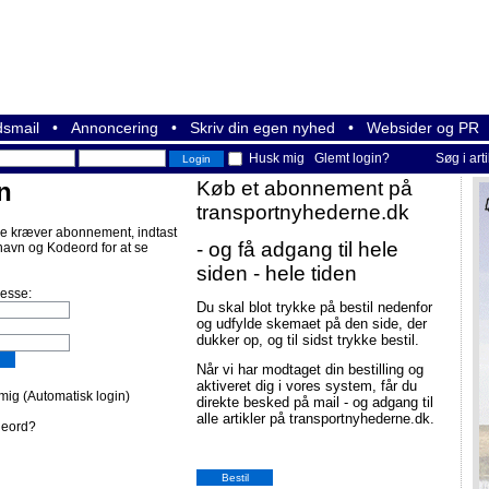
smail
•
Annoncering
•
Skriv din egen nyhed
•
Websider og PR
Husk mig
Glemt login?
Søg i art
n
Køb et abonnement på
transportnyhederne.dk
e kræver abonnement, indtast
- og få adgang til hele
navn og Kodeord for at se
siden - hele tiden
resse:
Du skal blot trykke på bestil nedenfor
og udfylde skemaet på den side, der
dukker op, og til sidst trykke bestil.
Når vi har modtaget din bestilling og
aktiveret dig i vores system, får du
ig (Automatisk login)
direkte besked på mail - og adgang til
alle artikler på transportnyhederne.dk.
deord?