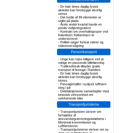
-
En halv times daglig fysisk
aktivitet kan forebygge alvorlig
stress
-
Det tredie af 89 elementer er
sejlet på plads
-
Årets andet kvartal havde en
positiv indtjeningvækst
-
Kontrakt om overhalingsspor ved
Kalvebod i København er
underskrevet
-
Politiet søger fortsat vidner og
videoovervågning
Persontransport
-
Unge kan rejse billigere ved at
vælge en passende billetløsning
-
Trafikselskab tilbyder gratis
transport til festuge i Randers
-
En halv times daglig fysisk
aktivitet kan forebygge alvorlig
stress
-
Passagertallet i sydjysk lufthavn
steg i juli
-
Delebilstjeneste samarbejder med
kinesisk virksomhed om
selvkørende biler
Transportjuristerne
-
Transportjuristen skriver om
forhøjelse af
ansvarsbegrænsningsbeløbene i
Montreal-konventionen og
Luftfartsloven
-
Transportjuristerne skriver om ny