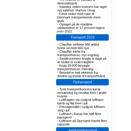
diversitetspris
-
Islandsk rederi-koncern har taget
nyt kølehus i Aarhus i brug
-
Finsk rederi med ruter til
Danmark transporterede mere
gods
-
Optaget på de maritime
uddannelser er 17 procent højere
end i 2022
Transport 2025
-
Chauffør skiftede 580 ældre
heste ud med 660 nye
-
Chauffør kørte fra
transportmesse i nyt vogntog
-
Sandkunstnere brugte ni dage på
at skabe to sværvægtere
-
Knap 29.000 besøgte
transportmesse i Herning
-
Betonbil er helt elektrisk fra
drivline og tromle til transportbånd
Flytransport
-
Tysk transportkoncern kørte
omsætning og resultat frem i andet
kvartal
-
Luftfragten via sydjysk lufthavn
kørte og fløj frem i juli
-
Passagertallet i sydjysk lufthavn
steg i juli
-
Lufthavn i Karup har haft flere
passgerer
-
Lufthavn på Djursland havde flere
rejsende
Jernbanetransport