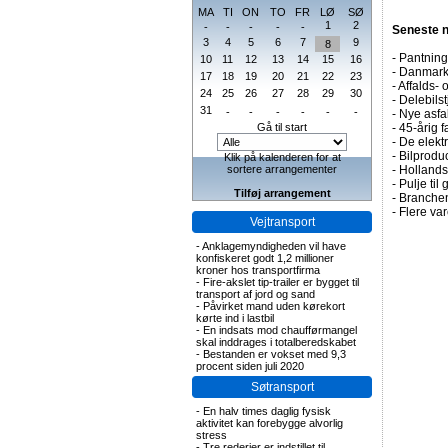
MA
TI
ON
TO
FR
LØ
SØ
1
2
-
-
-
-
-
Seneste 
3
4
5
6
7
9
8
-
Pantning 
10
11
12
13
14
15
16
-
Danmark 
17
18
19
20
21
22
23
-
Affalds-
24
25
26
27
28
29
30
-
Delebils
31
-
-
-
-
-
-
-
Nye asfa
Gå til start
-
45-årig f
-
De elektr
-
Bilprodu
Klik på kalenderen for at
sortere arrangementer
-
Hollands
-
Pulje til
Tilføj arrangement
-
Branchen
-
Flere var
Vejtransport
-
Anklagemyndigheden vil have
konfiskeret godt 1,2 millioner
kroner hos transportfirma
-
Fire-akslet tip-trailer er bygget til
transport af jord og sand
-
Påvirket mand uden kørekort
kørte ind i lastbil
-
En indsats mod chaufførmangel
skal inddrages i totalberedskabet
-
Bestanden er vokset med 9,3
procent siden juli 2020
Søtransport
-
En halv times daglig fysisk
aktivitet kan forebygge alvorlig
stress
-
Tre rederier er indstillet til