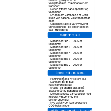
dom om gyldigheden af
voldgiftsaftaler i rammeaftaler om
transport
-
Retten frifandt både speditør og
vognmand
-
Ny dom om vedtagelse af CMR-
loven ved national vejstransport af
gods
-
Udlejningstrailere var involveret i
færdselsuheld - og ender som en
sag i Højesteret
Magasinet Bus
-
Magasinet Bus 6 - 2026 er
udkommet
-
Magasinet Bus 5 - 2026 er
udkommet
-
Magasinet Bus 4 - 2026 er
udkommet
-
Magasinet Bus 3 - 2026 er
udkommet
-
Magasinet Bus 2 - 2026 er
udkommet
Energi, miljø og klima
-
Pantning nåede ny rekord i juli
-
Danmark får to nye
havvindmølleparker
-
Affalds- og energiselskab på
Sjælland får ny genbrugschef
-
Delebilstjeneste samarbejder med
kinesisk virksomhed om
selvkørende biler
-
Nye asfalttyper kan begrænse
CO2-belastningen
Logistik, lager og intern transport