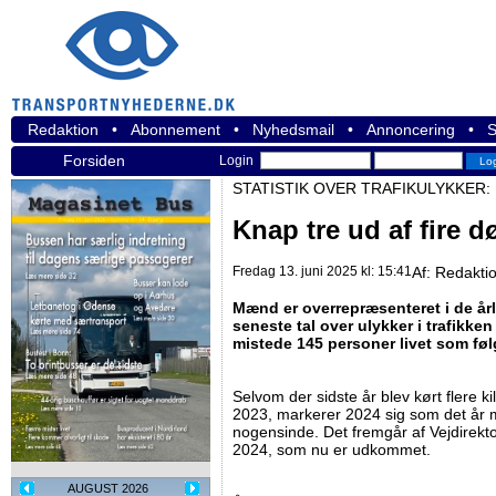
Redaktion
•
Abonnement
•
Nyhedsmail
•
Annoncering
•
S
Forsiden
Login
STATISTIK OVER TRAFIKULYKKER:
Knap tre ud af fire 
Fredag 13. juni 2025 kl: 15:41
Af:
Redakti
Mænd er overrepræsenteret i de årli
seneste tal over ulykker i trafikken 
mistede 145 personer livet som føl
Selvom der sidste år blev kørt flere 
2023, markerer 2024 sig som det år m
nogensinde. Det fremgår af Vejdirektor
2024, som nu er udkommet.
AUGUST 2026