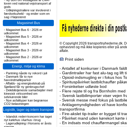
-
Ny dom om vedtagelse af CMR-
loven ved national vejstransport af
gods
-
Udlejningstrailere var involveret i
færdselsuheld - og ender som en
sag i Højesteret
Magasinet Bus
-
Magasinet Bus 6 - 2026 er
udkommet
-
Magasinet Bus 5 - 2026 er
udkommet
© Copyright 2026 transportnyhederne.dk. Den
-
Magasinet Bus 4 - 2026 er
udkommet
ophavsret og må ikke kopieres eller på an
-
Magasinet Bus 3 - 2026 er
aftale.
udkommet
-
Magasinet Bus 2 - 2026 er
Print siden
udkommet
Energi, miljø og klima
-
Antallet af konkurser i Danmark faldt 
-
Gardintrailer har fast alu-tag og lift 
-
Pantning nåede ny rekord i juli
-
Danmark får to nye
-
Opioid-indsmugling er i fokus hos To
havvindmølleparker
-
Spirituspåvirket lastbilchauffør påkø
-
Affalds- og energiselskab på
-
Forsinkelser udløste bod
Sjælland får ny genbrugschef
-
Delebilstjeneste samarbejder med
-
Flere rejste til og fra Bornholm med
kinesisk virksomhed om
-
Svensk lastbilimportør viser vejen fra
selvkørende biler
-
Svensk messe med fokus på lastbile
-
Nye asfalttyper kan begrænse
CO2-belastningen
-
Anklagemyndigheden vil have konfisk
transportfirma
Logistik, lager og intern transport
-
Fire-akslet tip-trailer er bygget til t
-
Islandsk rederi-koncern har taget
-
Påvirket mand uden kørekort kørte in
nyt kølehus i Aarhus i brug
-
En indsats mod chaufførmangel skal
-
Lagerudlejning i Horsens er årets
største