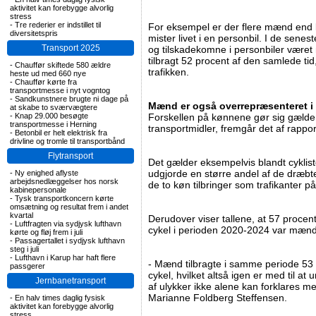
aktivitet kan forebygge alvorlig
stress
-
Tre rederier er indstillet til
For eksempel er der flere mænd end k
diversitetspris
mister livet i en personbil. I de sene
Transport 2025
og tilskadekomne i personbiler vær
tilbragt 52 procent af den samlede tid,
-
Chauffør skiftede 580 ældre
trafikken.
heste ud med 660 nye
-
Chauffør kørte fra
transportmesse i nyt vogntog
-
Sandkunstnere brugte ni dage på
Mænd er også overrepræsenteret i 
at skabe to sværvægtere
-
Knap 29.000 besøgte
Forskellen på kønnene gør sig gælde
transportmesse i Herning
transportmidler, fremgår det af rappor
-
Betonbil er helt elektrisk fra
drivline og tromle til transportbånd
Flytransport
Det gælder eksempelvis blandt cykli
udgjorde en større andel af de dræbte e
-
Ny enighed aflyste
arbejdsnedlæggelser hos norsk
de to køn tilbringer som trafikanter på 
kabinepersonale
-
Tysk transportkoncern kørte
omsætning og resultat frem i andet
kvartal
Derudover viser tallene, at 57 proce
-
Luftfragten via sydjysk lufthavn
cykel i perioden 2020-2024 var mænd
kørte og fløj frem i juli
-
Passagertallet i sydjysk lufthavn
steg i juli
-
Lufthavn i Karup har haft flere
- Mænd tilbragte i samme periode 53 
passgerer
cykel, hvilket altså igen er med til a
Jernbanetransport
af ulykker ikke alene kan forklares m
Marianne Foldberg Steffensen.
-
En halv times daglig fysisk
aktivitet kan forebygge alvorlig
stress