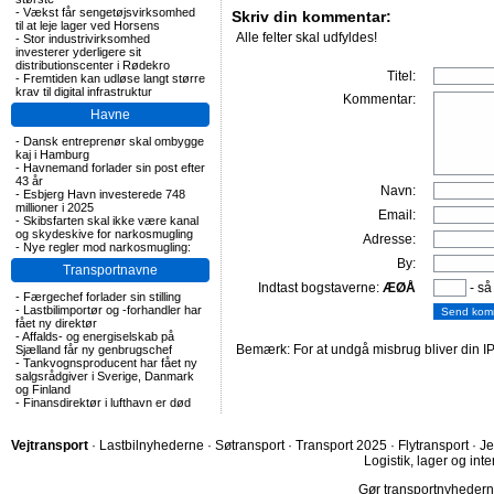
-
Vækst får sengetøjsvirksomhed
Skriv din kommentar:
til at leje lager ved Horsens
Alle felter skal udfyldes!
-
Stor industrivirksomhed
investerer yderligere sit
distributionscenter i Rødekro
Titel:
-
Fremtiden kan udløse langt større
krav til digital infrastruktur
Kommentar:
Havne
-
Dansk entreprenør skal ombygge
kaj i Hamburg
-
Havnemand forlader sin post efter
43 år
Navn:
-
Esbjerg Havn investerede 748
millioner i 2025
Email:
-
Skibsfarten skal ikke være kanal
og skydeskive for narkosmugling
Adresse:
-
Nye regler mod narkosmugling:
By:
Transportnavne
Indtast bogstaverne:
ÆØÅ
- så
-
Færgechef forlader sin stilling
-
Lastbilimportør og -forhandler har
fået ny direktør
-
Affalds- og energiselskab på
Bemærk: For at undgå misbrug bliver din IP
Sjælland får ny genbrugschef
-
Tankvognsproducent har fået ny
salgsrådgiver i Sverige, Danmark
og Finland
-
Finansdirektør i lufthavn er død
Vejtransport
·
Lastbilnyhederne
·
Søtransport
·
Transport 2025
·
Flytransport
·
Je
Logistik, lager og inte
Gør transportnyhederne.