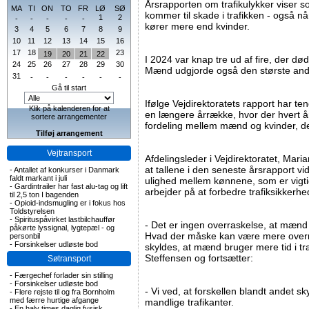
Årsrapporten om trafikulykker viser 
MA
TI
ON
TO
FR
LØ
SØ
kommer til skade i trafikken - også n
1
2
-
-
-
-
-
kører mere end kvinder.
3
4
5
6
7
8
9
10
11
12
13
14
15
16
17
18
23
19
20
21
22
I 2024 var knap tre ud af fire, der dø
24
25
26
27
28
29
30
Mænd udgjorde også den største ande
31
-
-
-
-
-
-
Gå til start
Ifølge Vejdirektoratets rapport har 
Klik på kalenderen for at
en længere årrække, hvor der hvert å
sortere arrangementer
fordeling mellem mænd og kvinder, der h
Tilføj arrangement
Vejtransport
Afdelingsleder i Vejdirektoratet, Mar
at tallene i den seneste årsrapport vi
-
Antallet af konkurser i Danmark
faldt markant i juli
ulighed mellem kønnene, som er vigtig
-
Gardintrailer har fast alu-tag og lift
arbejder på at forbedre trafiksikkerhe
til 2,5 ton I bagenden
-
Opioid-indsmugling er i fokus hos
Toldstyrelsen
-
Spirituspåvirket lastbilchauffør
- Det er ingen overraskelse, at mænd
påkørte lyssignal, lygtepæl - og
Hvad der måske kan være mere overra
personbil
-
Forsinkelser udløste bod
skyldes, at mænd bruger mere tid i tr
Steffensen og fortsætter:
Søtransport
-
Færgechef forlader sin stilling
-
Forsinkelser udløste bod
- Vi ved, at forskellen blandt andet sk
-
Flere rejste til og fra Bornholm
med færre hurtige afgange
mandlige trafikanter.
-
En halv times daglig fysisk