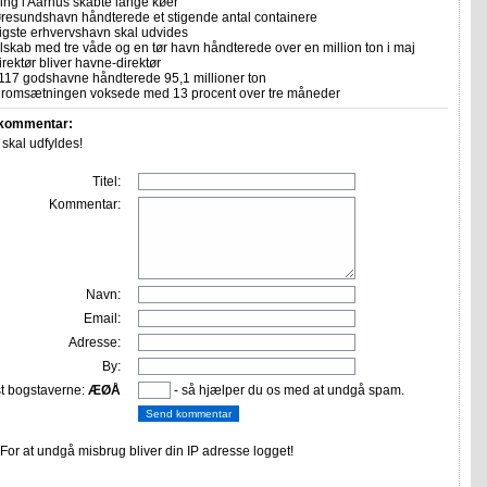
ing i Aarhus skabte lange køer
resundshavn håndterede et stigende antal containere
ligste erhvervshavn skal udvides
skab med tre våde og en tør havn håndterede over en million ton i maj
rektør bliver havne-direktør
117 godshavne håndterede 95,1 millioner ton
romsætningen voksede med 13 procent over tre måneder
 kommentar:
r skal udfyldes!
Titel:
Kommentar:
Navn:
Email:
Adresse:
By:
st bogstaverne:
ÆØÅ
- så hjælper du os med at undgå spam.
or at undgå misbrug bliver din IP adresse logget!