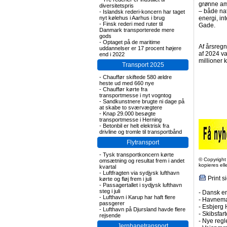
grønne ambi
diversitetspris
– både nat
-
Islandsk rederi-koncern har taget
nyt kølehus i Aarhus i brug
energi, in
-
Finsk rederi med ruter til
Gade.
Danmark transporterede mere
gods
-
Optaget på de maritime
Af årsreg
uddannelser er 17 procent højere
af 2024 va
end i 2022
millioner 
Transport 2025
-
Chauffør skiftede 580 ældre
heste ud med 660 nye
-
Chauffør kørte fra
transportmesse i nyt vogntog
-
Sandkunstnere brugte ni dage på
at skabe to sværvægtere
-
Knap 29.000 besøgte
transportmesse i Herning
-
Betonbil er helt elektrisk fra
drivline og tromle til transportbånd
Flytransport
-
Tysk transportkoncern kørte
© Copyright
omsætning og resultat frem i andet
kopieres el
kvartal
-
Luftfragten via sydjysk lufthavn
Print s
kørte og fløj frem i juli
-
Passagertallet i sydjysk lufthavn
steg i juli
-
Dansk en
-
Lufthavn i Karup har haft flere
-
Havneman
passgerer
-
Esbjerg 
-
Lufthavn på Djursland havde flere
-
Skibsfar
rejsende
-
Nye regl
Jernbanetransport