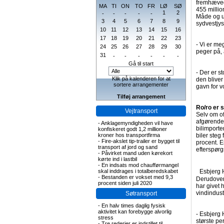
fremhæved
MA
TI
ON
TO
FR
LØ
SØ
455 millio
1
2
-
-
-
-
-
Måde og u
3
4
5
6
7
8
9
sydvestjys
10
11
12
13
14
15
16
17
18
19
20
21
22
23
- Vi er me
24
25
26
27
28
29
30
peger på, 
31
-
-
-
-
-
-
Gå til start
- Der er st
Klik på kalenderen for at
den bliver
sortere arrangementer
gavn for v
Tilføj arrangement
Ro/ro er 
Vejtransport
Selv om of
afgørende 
-
Anklagemyndigheden vil have
bilimport
konfiskeret godt 1,2 millioner
kroner hos transportfirma
biler steg 
-
Fire-akslet tip-trailer er bygget til
procent. E
transport af jord og sand
efterspørg
-
Påvirket mand uden kørekort
kørte ind i lastbil
-
En indsats mod chaufførmangel
skal inddrages i totalberedskabet
Esbjerg H
-
Bestanden er vokset med 9,3
Derudover 
procent siden juli 2020
har givet 
vindindust
Søtransport
-
En halv times daglig fysisk
aktivitet kan forebygge alvorlig
- Esbjerg 
stress
største pe
-
Tre rederier er indstillet til