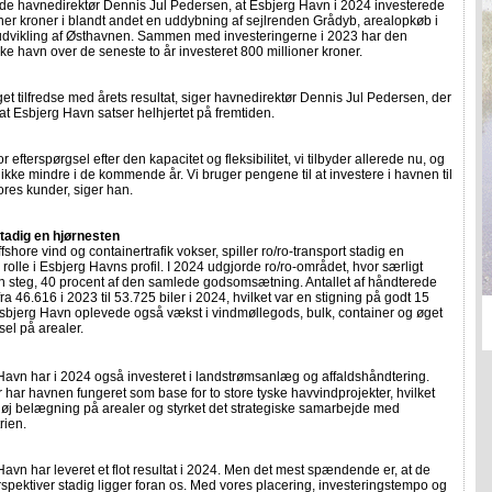
e havnedirektør Dennis Jul Pedersen, at Esbjerg Havn i 2024 investerede
ner kroner i blandt andet en uddybning af sejlrenden Grådyb, arealopkøb i
dvikling af Østhavnen. Sammen med investeringerne i 2023 har den
ke havn over de seneste to år investeret 800 millioner kroner.
get tilfredse med årets resultat, siger havnedirektør Dennis Jul Pedersen, der
at Esbjerg Havn satser helhjertet på fremtiden.
or efterspørgsel efter den kapacitet og fleksibilitet, vi tilbyder allerede nu, og
 ikke mindre i de kommende år. Vi bruger pengene til at investere i havnen til
ores kunder, siger han.
stadig en hjørnesten
fshore vind og containertrafik vokser, spiller ro/ro-transport stadig en
rolle i Esbjerg Havns profil. I 2024 udgjorde ro/ro-området, hvor særligt
en steg, 40 procent af den samlede godsomsætning. Antallet af håndterede
fra 46.616 i 2023 til 53.725 biler i 2024, hvilket var en stigning på godt 15
sbjerg Havn oplevede også vækst i vindmøllegods, bulk, container og øget
sel på arealer.
avn har i 2024 også investeret i landstrømsanlæg og affaldshåndtering.
har havnen fungeret som base for to store tyske havvindprojekter, hvilket
høj belægning på arealer og styrket det strategiske samarbejde med
rien.
Havn har leveret et flot resultat i 2024. Men det mest spændende er, at de
rspektiver stadig ligger foran os. Med vores placering, investeringstempo og