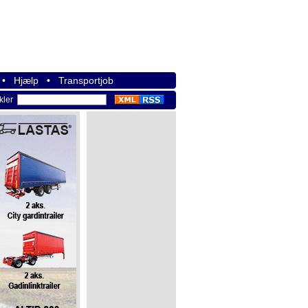
•
Hjælp
•
Transportjob
ikler