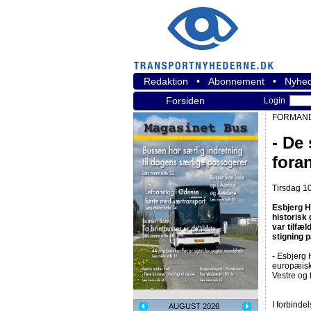
Redaktion
•
Abonnement
•
Nyhed
Forsiden
Login
FORMAND
- De 
fora
Tirsdag 10
Esbjerg H
historisk
var tilfæl
stigning p
- Esbjerg 
europæisk 
Vestre og 
I forbinde
AUGUST 2026