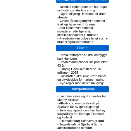
-
Islandsk rederi-koncern har taget
nyt kølehus i Aarhus i brug
-
Lagerudlejning i Horsens er årets
største
-
Vækst får sengetøjsvirksomhed
til at leje lager ved Horsens
-
Stor industrivirksomhed
investerer yderligere sit
distributionscenter i Rødekro
-
Fremtiden kan udløse langt større
krav til digital infrastruktur
Havne
-
Dansk entreprenør skal ombygge
kaj i Hamburg
-
Havnemand forlader sin post efter
43 år
-
Esbjerg Havn investerede 748
millioner i 2025
-
Skibsfarten skal ikke være kanal
og skydeskive for narkosmugling
-
Nye regler mod narkosmugling:
Transportnavne
-
Lastbilimportør og -forhandler har
fået ny direktør
-
Affalds- og energiselskab på
Sjælland får ny genbrugschef
-
Tankvognsproducent har fået ny
salgsrådgiver i Sverige, Danmark
og Finland
-
Finansdirektør i lufthavn er død
-
Togselskab på Sjælland får ny
administrerende direktør