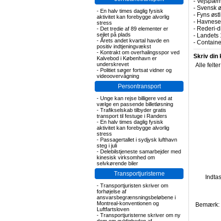
-
Vejspærr
-
Svensk ø
-
En halv times daglig fysisk
-
Fyns øst
aktivitet kan forebygge alvorlig
-
Havnesel
stress
-
Rederi-di
-
Det tredie af 89 elementer er
sejlet på plads
-
Landets 
-
Årets andet kvartal havde en
-
Containe
positiv indtjeningvækst
-
Kontrakt om overhalingsspor ved
Skriv din
Kalvebod i København er
underskrevet
Alle felte
-
Politiet søger fortsat vidner og
videoovervågning
Persontransport
-
Unge kan rejse billigere ved at
vælge en passende billetløsning
-
Trafikselskab tilbyder gratis
transport til festuge i Randers
-
En halv times daglig fysisk
aktivitet kan forebygge alvorlig
stress
-
Passagertallet i sydjysk lufthavn
steg i juli
-
Delebilstjeneste samarbejder med
kinesisk virksomhed om
selvkørende biler
Transportjuristerne
Indta
-
Transportjuristen skriver om
forhøjelse af
ansvarsbegrænsningsbeløbene i
Montreal-konventionen og
Bemærk: F
Luftfartsloven
-
Transportjuristerne skriver om ny