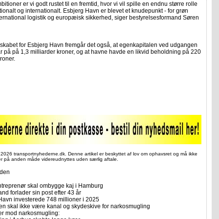
tioner er vi godt rustet til en fremtid, hvor vi vil spille en endnu større rolle
ionalt og internationalt. Esbjerg Havn er blevet et knudepunkt - for grøn
ternational logistik og europæisk sikkerhed, siger bestyrelsesformand Søren
nskabet for Esbjerg Havn fremgår det også, at egenkapitalen ved udgangen
r på på 1,3 milliarder kroner, og at havne havde en likvid beholdning på 220
kroner.
 2026 transportnyhederne.dk. Denne artikel er beskyttet af lov om ophavsret og må ikke
ler på anden måde videreudnyttes uden særlig aftale.
iden
treprenør skal ombygge kaj i Hamburg
d forlader sin post efter 43 år
Havn investerede 748 millioner i 2025
ten skal ikke være kanal og skydeskive for narkosmugling
er mod narkosmugling: