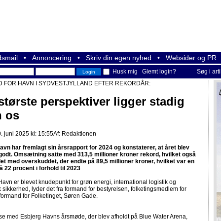
smail
•
Annoncering
•
Skriv din egen nyhed
•
Websider og PR
Husk mig
Glemt login?
Søg i art
 FOR HAVN I SYDVESTJYLLAND EFTER REKORDÅR:
største perspektiver ligger stadig
n os
. juni 2025 kl: 15:55
Af:
Redaktionen
avn har fremlagt sin årsrapport for 2024 og konstaterer, at året blev
 godt. Omsætning satte med 313,5 millioner kroner rekord, hvilket også
det med overskuddet, der endte på 89,5 millioner kroner, hvilket var en
å 22 procent i forhold til 2023
Havn er blevet knudepunkt for grøn energi, international logistik og
sikkerhed, lyder det fra formand for bestyrelsen, folketingsmedlem for
formand for Folketinget, Søren Gade.
lse med Esbjerg Havns årsmøde, der blev afholdt på Blue Water Arena,