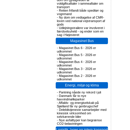
dom om gyldigheden af
voldgiftsaftaler i rammeaftaler om
transport
-
Retten frifandt både speditør og
vognmand
-
Ny dom om vedtagelse af CMR-
loven ved national vejstransport af
gods
-
Udlejningstrailere var involveret i
færdselsuheld - og ender som en
sag i Højesteret
Magasinet Bus
-
Magasinet Bus 6 - 2026 er
udkommet
-
Magasinet Bus 5 - 2026 er
udkommet
-
Magasinet Bus 4 - 2026 er
udkommet
-
Magasinet Bus 3 - 2026 er
udkommet
-
Magasinet Bus 2 - 2026 er
udkommet
Energi, miljø og klima
-
Pantning nåede ny rekord i juli
-
Danmark får to nye
havvindmølleparker
-
Affalds- og energiselskab på
Sjælland får ny genbrugschef
-
Delebilstjeneste samarbejder med
kinesisk virksomhed om
selvkørende biler
-
Nye asfalttyper kan begrænse
CO2-belastningen
Logistik, lager og intern transport