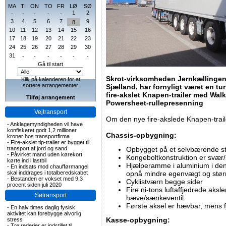
MA
TI
ON
TO
FR
LØ
SØ
1
2
-
-
-
-
-
3
4
5
6
7
9
8
10
11
12
13
14
15
16
17
18
19
20
21
22
23
24
25
26
27
28
29
30
31
-
-
-
-
-
-
Gå til start
Skrot-virksomheden Jernkællingen,
Klik på kalenderen for at
sortere arrangementer
Sjælland, har fornyligt været en tu
fire-akslet Knapen-trailer med Wal
Tilføj arrangement
Powersheet-rullepresenning
Vejtransport
Om den nye fire-akslede Knapen-trail
-
Anklagemyndigheden vil have
konfiskeret godt 1,2 millioner
Chassis-opbygning:
kroner hos transportfirma
-
Fire-akslet tip-trailer er bygget til
transport af jord og sand
Opbygget på et selvbærende st
-
Påvirket mand uden kørekort
Kongeboltkonstruktion er svær/st
kørte ind i lastbil
Hjælperamme i aluminium i den
-
En indsats mod chaufførmangel
skal inddrages i totalberedskabet
opnå mindre egenvægt og stør
-
Bestanden er vokset med 9,3
Cyklistværn begge sider
procent siden juli 2020
Fire ni-tons luftaffjedrede ak
Søtransport
hæve/sænkeventil
Første aksel er hævbar, mens f
-
En halv times daglig fysisk
aktivitet kan forebygge alvorlig
Kasse-opbygning:
stress
-
Tre rederier er indstillet til