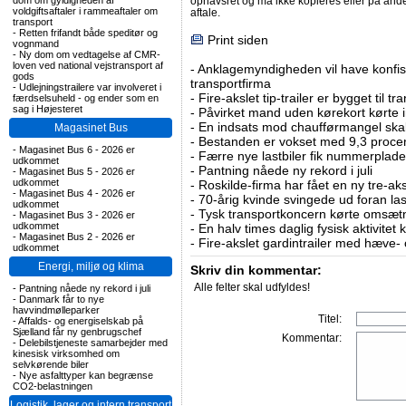
ophavsret og må ikke kopieres eller på an
dom om gyldigheden af
voldgiftsaftaler i rammeaftaler om
aftale.
transport
-
Retten frifandt både speditør og
Print siden
vognmand
-
Ny dom om vedtagelse af CMR-
loven ved national vejstransport af
-
Anklagemyndigheden vil have konfisk
gods
transportfirma
-
Udlejningstrailere var involveret i
-
Fire-akslet tip-trailer er bygget til t
færdselsuheld - og ender som en
sag i Højesteret
-
Påvirket mand uden kørekort kørte in
-
En indsats mod chaufførmangel skal
Magasinet Bus
-
Bestanden er vokset med 9,3 procent
-
Magasinet Bus 6 - 2026 er
-
Færre nye lastbiler fik nummerplader 
udkommet
-
Pantning nåede ny rekord i juli
-
Magasinet Bus 5 - 2026 er
udkommet
-
Roskilde-firma har fået en ny tre-aksl
-
Magasinet Bus 4 - 2026 er
-
70-årig kvinde svingede ud foran las
udkommet
-
Tysk transportkoncern kørte omsætni
-
Magasinet Bus 3 - 2026 er
udkommet
-
En halv times daglig fysisk aktivitet
-
Magasinet Bus 2 - 2026 er
-
Fire-akslet gardintrailer med hæve-
udkommet
Energi, miljø og klima
Skriv din kommentar:
Alle felter skal udfyldes!
-
Pantning nåede ny rekord i juli
-
Danmark får to nye
havvindmølleparker
Titel:
-
Affalds- og energiselskab på
Sjælland får ny genbrugschef
Kommentar:
-
Delebilstjeneste samarbejder med
kinesisk virksomhed om
selvkørende biler
-
Nye asfalttyper kan begrænse
CO2-belastningen
Logistik, lager og intern transport