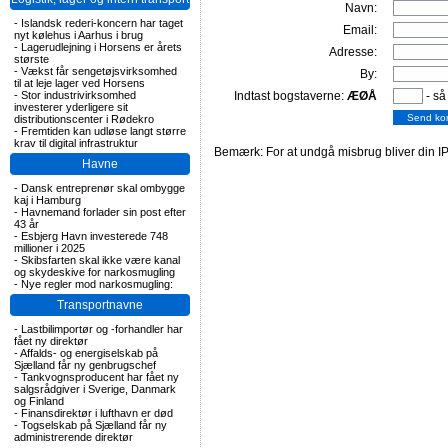
Navn:
-
Islandsk rederi-koncern har taget
Email:
nyt kølehus i Aarhus i brug
-
Lagerudlejning i Horsens er årets
Adresse:
største
-
Vækst får sengetøjsvirksomhed
By:
til at leje lager ved Horsens
Indtast bogstaverne:
ÆØÅ
- så
-
Stor industrivirksomhed
investerer yderligere sit
distributionscenter i Rødekro
-
Fremtiden kan udløse langt større
krav til digital infrastruktur
Bemærk: For at undgå misbrug bliver din IP
Havne
-
Dansk entreprenør skal ombygge
kaj i Hamburg
-
Havnemand forlader sin post efter
43 år
-
Esbjerg Havn investerede 748
millioner i 2025
-
Skibsfarten skal ikke være kanal
og skydeskive for narkosmugling
-
Nye regler mod narkosmugling:
Transportnavne
-
Lastbilimportør og -forhandler har
fået ny direktør
-
Affalds- og energiselskab på
Sjælland får ny genbrugschef
-
Tankvognsproducent har fået ny
salgsrådgiver i Sverige, Danmark
og Finland
-
Finansdirektør i lufthavn er død
-
Togselskab på Sjælland får ny
administrerende direktør