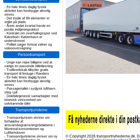
-
En halv times daglig fysisk
aktivitet kan forebygge alvorlig
stress
-
Det tredie af 89 elementer er
sejlet på plads
-
Årets andet kvartal havde en
positiv indtjeningvækst
-
Kontrakt om overhalingsspor ved
Kalvebod i København er
underskrevet
-
Politiet søger fortsat vidner og
videoovervågning
Persontransport
-
Unge kan rejse billigere ved at
vælge en passende billetløsning
-
Trafikselskab tilbyder gratis
transport til festuge i Randers
-
En halv times daglig fysisk
aktivitet kan forebygge alvorlig
stress
-
Passagertallet i sydjysk lufthavn
steg i juli
-
Delebilstjeneste samarbejder med
kinesisk virksomhed om
selvkørende biler
Transportjuristerne
-
Transportjuristen skriver om
forhøjelse af
ansvarsbegrænsningsbeløbene i
Montreal-konventionen og
Luftfartsloven
© Copyright 2026 transportnyhederne.dk. Den
-
Transportjuristerne skriver om ny