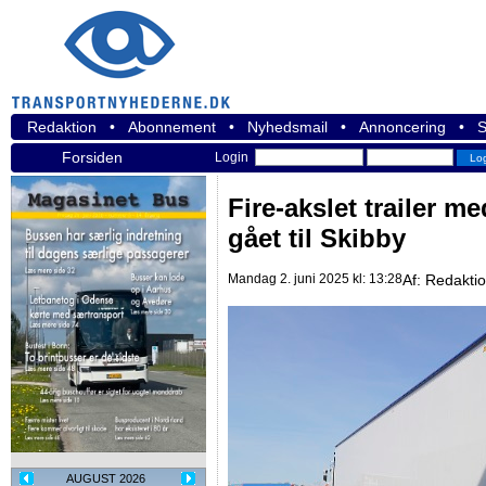
Redaktion
•
Abonnement
•
Nyhedsmail
•
Annoncering
•
S
Forsiden
Login
Fire-akslet trailer m
gået til Skibby
Mandag 2. juni 2025 kl: 13:28
Af:
Redakti
AUGUST 2026