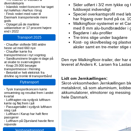
diversitetspris
Sider udført i 3/2 mm tykke og 
-
Islandsk rederi-koncern har taget
fuldsvejst indvendigt
nyt kølehus i Aarhus i brug
Speciel overkantsprofil med løb
-
Finsk rederi med ruter til
Danmark transporterede mere
har frigang over bund på ca. 
gods
Walkingfloor-systemet er et C
-
Optaget på de maritime
med 8 mm alu-bundbrædder i g
uddannelser er 17 procent højere
end i 2022
Bagdøre i alu-profiler
Tre-trins stige under bagdøre
Transport 2025
Kost- og skovlbeslag og plastvæ
-
Chauffør skiftede 580 ældre
aksler samt en tre-meter stige 
heste ud med 660 nye
-
Chauffør kørte fra
transportmesse i nyt vogntog
-
Sandkunstnere brugte ni dage på
Den nye Walkingfloor-trailer, der har e
at skabe to sværvægtere
leveret af Anders K. Larsen fra Last
-
Knap 29.000 besøgte
transportmesse i Herning
-
Betonbil er helt elektrisk fra
drivline og tromle til transportbånd
Lidt om Jernkællingen:
Flytransport
Skrot-virksomheden Jernkællingen ble
metalskrot, så som aluminium, kobber, 
-
Tysk transportkoncern kørte
akkumulatorer, elmotorer og messing.
omsætning og resultat frem i andet
kvartal
hele Danmark.
-
Luftfragten via sydjysk lufthavn
kørte og fløj frem i juli
-
Passagertallet i sydjysk lufthavn
steg i juli
-
Lufthavn i Karup har haft flere
passgerer
-
Lufthavn på Djursland havde flere
rejsende
Jernbanetransport