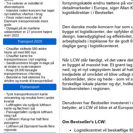
forsyningskæde endnu tættere på vore
-
Tre rederier er indstillet til
diversitetspris
detailmarkeder i Europa, siger Allan 
-
Islandsk rederi-koncern har taget
logistikdirektør i i Bestseller.
nyt kølehus i Aarhus i brug
-
Finsk rederi med ruter til
Danmark transporterede mere
gods
Den danske mode-koncern har som ud
-
Optaget på de maritime
bygge et logistikcenter, der opfylder 
uddannelser er 17 procent højere
end i 2022
design, bæredygtighed og effektivitet
arbejdsplads i topklasse for de godt 
Transport 2025
daglige gang i logistikcenteret.
-
Chauffør skiftede 580 ældre
heste ud med 660 nye
-
Chauffør kørte fra
transportmesse i nyt vogntog
Når LCW står færdigt, vil det være det
-
Sandkunstnere brugte ni dage på
er bygget af massivt træ. Et grønt ta
at skabe to sværvægtere
ned, og et nyt vægsystem lavet af halm 
-
Knap 29.000 besøgte
transportmesse i Herning
tredjedele af området vil blive udlag
-
Betonbil er helt elektrisk fra
vådområder, skov og hede - som vil s
drivline og tromle til transportbånd
forskellige lokale planter og dyr, hvilk
Flytransport
biodiversiteten i regionen.
-
Tysk transportkoncern kørte
omsætning og resultat frem i andet
kvartal
Derudover har Bestseller investeret i
-
Luftfragten via sydjysk lufthavn
betyder, at LCW vil blive et af Europ
kørte og fløj frem i juli
-
Passagertallet i sydjysk lufthavn
steg i juli
-
Lufthavn i Karup har haft flere
Om Bestseller's LCW:
passgerer
-
Lufthavn på Djursland havde flere
Logistikcentret vil beskæftige
rejsende