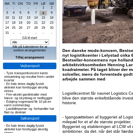
MA
TI
ON
TO
FR
LØ
SØ
1
2
-
-
-
-
-
3
4
5
6
7
9
8
10
11
12
13
14
15
16
17
18
19
20
21
22
23
24
25
26
27
28
29
30
31
-
-
-
-
-
-
Gå til start
Klik på kalenderen for at
Den danske mode-koncern, Bestselle
sortere arrangementer
nyt logistikcenter i Lelystad cirka
Tilføj arrangement
Bestseller-koncernens nye hollands
arkitektvirksomheden Henning Lars
Vejtransport
kvadratmeter. På taget bliver der 
-
Tysk transportkoncern kørte
solceller, mens de forventede godt 
omsætning og resultat frem i andet
arbejde sammen med
kvartal
-
En halv times daglig fysisk
aktivitet kan forebygge alvorlig
stress
Logistikcentret får navnet Logistics 
-
Fire-akslet gardintrailer med
blive den største enkeltstående inves
hæve- og skydetag er nedbygget
-
Esbjerg-vognmand fik 10 på en
historie.
varm sommerdag
-
Lastbilimportør og -forhandler har
fået ny direktør
- Igangsættelsen af byggeriet af Log
Søtransport
milepæl for et af de største projekter,
-
En halv times daglig fysisk
Byggeriet og etableringen af LCW vil 
aktivitet kan forebygge alvorlig
ambitioner, da det, når det står færdigt
stress