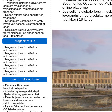
Luftfartsloven
-
Transportjuristerne skriver om ny
Sydamerika, Oceanien og Mell
dom om gyldigheden af
online platforme
voldgiftsaftaler i rammeaftaler om
Bestseller's globale forsyning
transport
-
Retten frifandt både speditør og
leverandører, og produkterne 
vognmand
fabrikker i 18 lande
-
Ny dom om vedtagelse af CMR-
loven ved national vejstransport af
gods
-
Udlejningstrailere var involveret i
færdselsuheld - og ender som en
sag i Højesteret
Magasinet Bus
-
Magasinet Bus 6 - 2026 er
udkommet
-
Magasinet Bus 5 - 2026 er
udkommet
-
Magasinet Bus 4 - 2026 er
udkommet
-
Magasinet Bus 3 - 2026 er
udkommet
-
Magasinet Bus 2 - 2026 er
udkommet
Energi, miljø og klima
-
Danmark får to nye
havvindmølleparker
-
Affalds- og energiselskab på
Sjælland får ny genbrugschef
-
Delebilstjeneste samarbejder med
kinesisk virksomhed om
selvkørende biler
-
Nye asfalttyper kan begrænse
CO2-belastningen