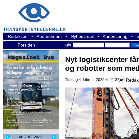
Redaktion
•
Abonnement
•
Nyhedsmail
•
Annoncering
•
S
Forsiden
Login
Nyt logistikcenter får
og robotter som med
Tirsdag 4. februar 2025 kl: 11:37
Af:
Redak
AUGUST 2026