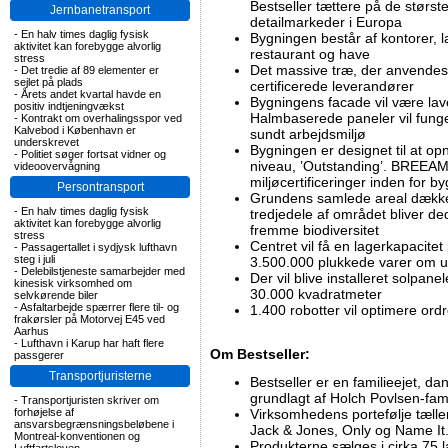
Bestseller tættere på de størs
Jernbanetransport
detailmarkeder i Europa
-
En halv times daglig fysisk
Bygningen består af kontorer, 
aktivitet kan forebygge alvorlig
restaurant og have
stress
Det massive træ, der anvendes ti
-
Det tredie af 89 elementer er
sejlet på plads
certificerede leverandører
-
Årets andet kvartal havde en
Bygningens facade vil være lave
positiv indtjeningvækst
Halmbaserede paneler vil funge
-
Kontrakt om overhalingsspor ved
Kalvebod i København er
sundt arbejdsmiljø
underskrevet
Bygningen er designet til at o
-
Politiet søger fortsat vidner og
niveau, ’Outstanding’. BREEAM 
videoovervågning
miljøcertificeringer inden for by
Persontransport
Grundens samlede areal dække
-
En halv times daglig fysisk
tredjedele af området bliver dedi
aktivitet kan forebygge alvorlig
fremme biodiversitet
stress
Centret vil få en lagerkapacitet
-
Passagertallet i sydjysk lufthavn
steg i juli
3.500.000 plukkede varer om 
-
Delebilstjeneste samarbejder med
Der vil blive installeret solpane
kinesisk virksomhed om
30.000 kvadratmeter
selvkørende biler
-
Asfaltarbejde spærrer flere til- og
1.400 robotter vil optimere or
frakørsler på Motorvej E45 ved
Aarhus
-
Lufthavn i Karup har haft flere
Om Bestseller:
passgerer
Transportjuristerne
Bestseller er en familieejet, 
grundlagt af Holch Povlsen-fami
-
Transportjuristen skriver om
forhøjelse af
Virksomhedens portefølje tæll
ansvarsbegrænsningsbeløbene i
Jack & Jones, Only og Name It
Montreal-konventionen og
Produkterne sælges i cirka 75 