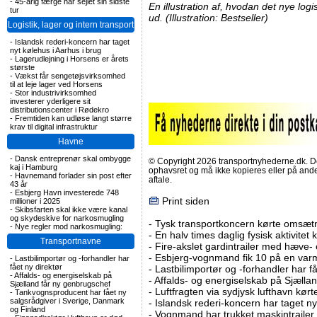
-
45-årig færge har sejlet sin sidste
En illustration af, hvodan det nye logi
tur
ud. (Illustration: Bestseller)
Logistik, lager og intern transport
-
Islandsk rederi-koncern har taget
nyt kølehus i Aarhus i brug
-
Lagerudlejning i Horsens er årets
største
-
Vækst får sengetøjsvirksomhed
til at leje lager ved Horsens
-
Stor industrivirksomhed
investerer yderligere sit
distributionscenter i Rødekro
-
Fremtiden kan udløse langt større
krav til digital infrastruktur
Havne
-
Dansk entreprenør skal ombygge
© Copyright 2026 transportnyhederne.dk. Den
kaj i Hamburg
ophavsret og må ikke kopieres eller på an
-
Havnemand forlader sin post efter
aftale.
43 år
-
Esbjerg Havn investerede 748
Print siden
millioner i 2025
-
Skibsfarten skal ikke være kanal
og skydeskive for narkosmugling
-
Tysk transportkoncern kørte omsætni
-
Nye regler mod narkosmugling:
-
En halv times daglig fysisk aktivitet
Transportnavne
-
Fire-akslet gardintrailer med hæve-
-
Esbjerg-vognmand fik 10 på en va
-
Lastbilimportør og -forhandler har
fået ny direktør
-
Lastbilimportør og -forhandler har få
-
Affalds- og energiselskab på
-
Affalds- og energiselskab på Sjælla
Sjælland får ny genbrugschef
-
Luftfragten via sydjysk lufthavn kørte 
-
Tankvognsproducent har fået ny
salgsrådgiver i Sverige, Danmark
-
Islandsk rederi-koncern har taget ny
og Finland
-
Vognmand har trukket maskintrailer 