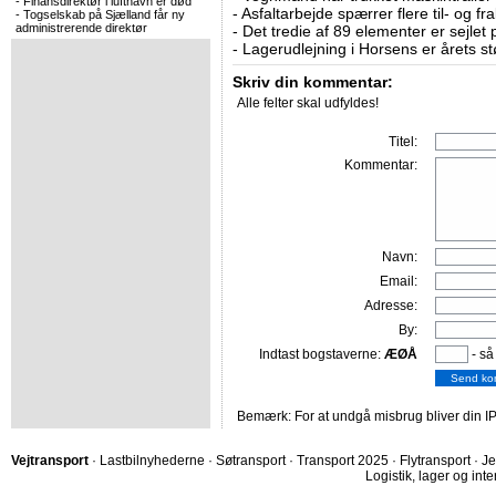
-
Finansdirektør i lufthavn er død
-
Asfaltarbejde spærrer flere til- og 
-
Togselskab på Sjælland får ny
administrerende direktør
-
Det tredie af 89 elementer er sejlet 
-
Lagerudlejning i Horsens er årets st
Skriv din kommentar:
Alle felter skal udfyldes!
Titel:
Kommentar:
Navn:
Email:
Adresse:
By:
Indtast bogstaverne:
ÆØÅ
- så
Bemærk: For at undgå misbrug bliver din IP
Vejtransport
·
Lastbilnyhederne
·
Søtransport
·
Transport 2025
·
Flytransport
·
Je
Logistik, lager og inte