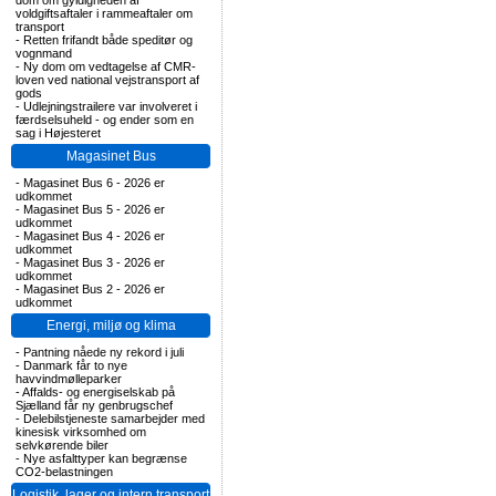
dom om gyldigheden af
voldgiftsaftaler i rammeaftaler om
transport
-
Retten frifandt både speditør og
vognmand
-
Ny dom om vedtagelse af CMR-
loven ved national vejstransport af
gods
-
Udlejningstrailere var involveret i
færdselsuheld - og ender som en
sag i Højesteret
Magasinet Bus
-
Magasinet Bus 6 - 2026 er
udkommet
-
Magasinet Bus 5 - 2026 er
udkommet
-
Magasinet Bus 4 - 2026 er
udkommet
-
Magasinet Bus 3 - 2026 er
udkommet
-
Magasinet Bus 2 - 2026 er
udkommet
Energi, miljø og klima
-
Pantning nåede ny rekord i juli
-
Danmark får to nye
havvindmølleparker
-
Affalds- og energiselskab på
Sjælland får ny genbrugschef
-
Delebilstjeneste samarbejder med
kinesisk virksomhed om
selvkørende biler
-
Nye asfalttyper kan begrænse
CO2-belastningen
Logistik, lager og intern transport