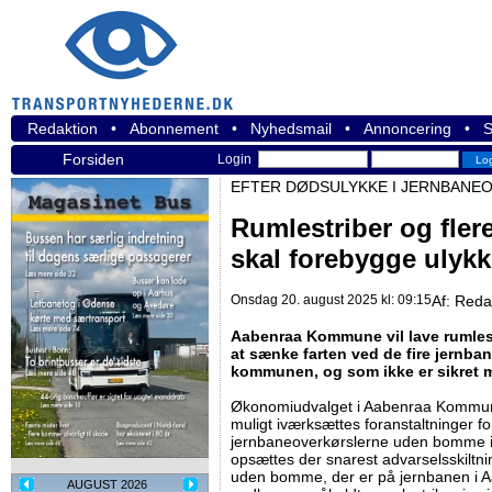
Redaktion
•
Abonnement
•
Nyhedsmail
•
Annoncering
•
S
Forsiden
Login
EFTER DØDSULYKKE I JERNBANE
Rumlestriber og flere
skal forebygge ulykk
Onsdag 20. august 2025 kl: 09:15
Af:
Reda
Aabenraa Kommune vil lave rumlestrib
at sænke farten ved de fire jernban
kommunen, og som ikke er sikret
Økonomiudvalget i Aabenraa Kommune
muligt iværksættes foranstaltninger f
jernbaneoverkørslerne uden bomme 
opsættes der snarest advarselsskiltni
uden bomme, der er på jernbanen i
AUGUST 2026