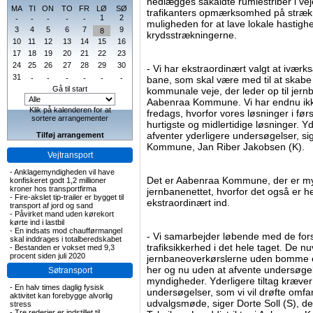
nedlægges såkaldte rumlestriber i vej
MA
TI
ON
TO
FR
LØ
SØ
trafikanters opmærksomhed på stræk
1
2
-
-
-
-
-
muligheden for at lave lokale hastig
3
4
5
6
7
9
8
krydsstrækningerne.
10
11
12
13
14
15
16
17
18
19
20
21
22
23
24
25
26
27
28
29
30
- Vi har ekstraordinært valgt at iværks
31
-
-
-
-
-
-
bane, som skal være med til at skabe 
Gå til start
kommunale veje, der leder op til jern
Aabenraa Kommune. Vi har endnu ikke
Klik på kalenderen for at
fredags, hvorfor vores løsninger i fø
sortere arrangementer
hurtigste og midlertidige løsninger. Y
afventer yderligere undersøgelser, s
Tilføj arrangement
Kommune, Jan Riber Jakobsen (K).
Vejtransport
-
Anklagemyndigheden vil have
Det er Aabenraa Kommune, der er mynd
konfiskeret godt 1,2 millioner
kroner hos transportfirma
jernbanenettet, hvorfor det også er he
-
Fire-akslet tip-trailer er bygget til
ekstraordinært ind.
transport af jord og sand
-
Påvirket mand uden kørekort
kørte ind i lastbil
-
En indsats mod chaufførmangel
- Vi samarbejder løbende med de for
skal inddrages i totalberedskabet
trafiksikkerhed i det hele taget. De n
-
Bestanden er vokset med 9,3
procent siden juli 2020
jernbaneoverkørslerne uden bomme er
her og nu uden at afvente undersøgel
Søtransport
myndigheder. Yderligere tiltag kræv
-
En halv times daglig fysisk
undersøgelser, som vi vil drøfte omf
aktivitet kan forebygge alvorlig
udvalgsmøde, siger Dorte Soll (S), de
stress
-
Tre rederier er indstillet til