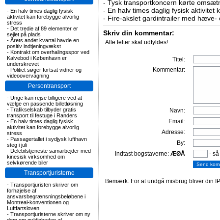
-
Tysk transportkoncern kørte omsætni
-
En halv times daglig fysisk aktivitet
-
En halv times daglig fysisk
aktivitet kan forebygge alvorlig
-
Fire-akslet gardintrailer med hæve-
stress
-
Det tredie af 89 elementer er
Skriv din kommentar:
sejlet på plads
-
Årets andet kvartal havde en
Alle felter skal udfyldes!
positiv indtjeningvækst
-
Kontrakt om overhalingsspor ved
Kalvebod i København er
Titel:
underskrevet
Kommentar:
-
Politiet søger fortsat vidner og
videoovervågning
Persontransport
-
Unge kan rejse billigere ved at
vælge en passende billetløsning
-
Trafikselskab tilbyder gratis
Navn:
transport til festuge i Randers
Email:
-
En halv times daglig fysisk
aktivitet kan forebygge alvorlig
Adresse:
stress
-
Passagertallet i sydjysk lufthavn
By:
steg i juli
-
Delebilstjeneste samarbejder med
Indtast bogstaverne:
ÆØÅ
- så
kinesisk virksomhed om
selvkørende biler
Transportjuristerne
Bemærk: For at undgå misbrug bliver din IP
-
Transportjuristen skriver om
forhøjelse af
ansvarsbegrænsningsbeløbene i
Montreal-konventionen og
Luftfartsloven
-
Transportjuristerne skriver om ny