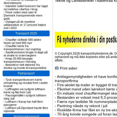
Teknik og Landdistrikter i Aabenraa
diversitetspris
-
Islandsk rederi-koncern har taget
nyt kølehus i Aarhus i brug
-
Finsk rederi med ruter til
Danmark transporterede mere
gods
-
Optaget på de maritime
uddannelser er 17 procent højere
end i 2022
Transport 2025
-
Chauffør skiftede 580 ældre
heste ud med 660 nye
-
Chauffør kørte fra
transportmesse i nyt vogntog
-
Sandkunstnere brugte ni dage på
© Copyright 2026 transportnyhederne.dk. Den
at skabe to sværvægtere
ophavsret og må ikke kopieres eller på an
-
Knap 29.000 besøgte
aftale.
transportmesse i Herning
-
Betonbil er helt elektrisk fra
Print siden
drivline og tromle til transportbånd
Flytransport
-
Anklagemyndigheden vil have konfisk
-
Tysk transportkoncern kørte
transportfirma
omsætning og resultat frem i andet
-
Fire-akslet tip-trailer er bygget til t
kvartal
-
Påvirket mand uden kørekort kørte in
-
Luftfragten via sydjysk lufthavn
kørte og fløj frem i juli
-
En indsats mod chaufførmangel skal
-
Passagertallet i sydjysk lufthavn
-
Bestanden er vokset med 9,3 procent
steg i juli
-
Færre nye lastbiler fik nummerplader 
-
Lufthavn i Karup har haft flere
passgerer
-
Pantning nåede ny rekord i juli
-
Lufthavn på Djursland havde flere
-
Roskilde-firma har fået en ny tre-aksl
rejsende
-
70-årig kvinde svingede ud foran las
Jernbanetransport