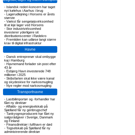
-
Islandsk rederi-koncern har taget
nyt kølehus i Aarhus i brug
-
Lagerudlejning i Horsens er årets
største
-
Vækst får sengetøjsvirksomhed
til at leje lager ved Horsens
-
Stor industrivirksomhed
investerer yderligere sit
distributionscenter i Rødekro
-
Fremtiden kan udløse langt større
krav til digital infrastruktur
Havne
-
Dansk entreprenør skal ombygge
kaj i Hamburg
-
Havnemand forlader sin post efter
43 år
-
Esbjerg Havn investerede 748
millioner i 2025
-
Skibsfarten skal ikke være kanal
og skydeskive for narkosmugling
-
Nye regler mod narkosmugling:
Transportnavne
-
Lastbilimportør og -forhandler har
fået ny direktør
-
Affalds- og energiselskab på
Sjælland får ny genbrugschef
-
Tankvognsproducent har fået ny
salgsrådgiver i Sverige, Danmark
og Finland
-
Finansdirektør i lufthavn er død
-
Togselskab på Sjælland får ny
administrerende direktør