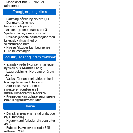
-
Magasinet Bus 2 - 2026 er
udkommet
Energi, miljø og klima
-
Pantning nåede ny rekord i juli
-
Danmark får to nye
havvindmølleparker
-
Affalds- og energiselskab på
Sjælland får ny genbrugschef
-
Delebilstjeneste samarbejder med
kinesisk virksomhed om
selvkørende biler
-
Nye asfalttyper kan begrænse
CO2-belastningen
Logistik, lager og intern transport
-
Islandsk rederi-koncern har taget
nyt kølehus i Aarhus i brug
-
Lagerudlejning i Horsens er årets
største
-
Vækst får sengetøjsvirksomhed
til at leje lager ved Horsens
-
Stor industrivirksomhed
investerer yderligere sit
distributionscenter i Rødekro
-
Fremtiden kan udløse langt større
krav til digital infrastruktur
Havne
-
Dansk entreprenør skal ombygge
kaj i Hamburg
-
Havnemand forlader sin post efter
43 år
-
Esbjerg Havn investerede 748
millioner i 2025