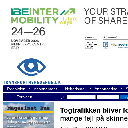
Redaktion
•
Abonnement
•
Nyhedsmail
•
Annoncering
•
S
Forsiden
Login
Togtrafikken bliver fo
mange fejl på skinn