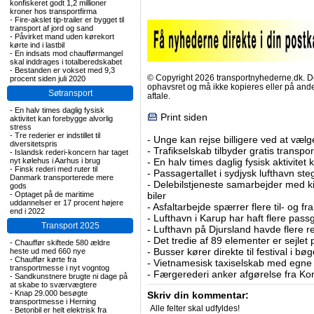
konfiskeret godt 1,2 millioner
kroner hos transportfirma
-
Fire-akslet tip-trailer er bygget til
transport af jord og sand
-
Påvirket mand uden kørekort
kørte ind i lastbil
-
En indsats mod chaufførmangel
skal inddrages i totalberedskabet
-
Bestanden er vokset med 9,3
© Copyright 2026 transportnyhederne.dk. Den
procent siden juli 2020
ophavsret og må ikke kopieres eller på an
Søtransport
aftale.
-
En halv times daglig fysisk
Print siden
aktivitet kan forebygge alvorlig
stress
-
Tre rederier er indstillet til
-
Unge kan rejse billigere ved at vælg
diversitetspris
-
Trafikselskab tilbyder gratis transpor
-
Islandsk rederi-koncern har taget
nyt kølehus i Aarhus i brug
-
En halv times daglig fysisk aktivitet
-
Finsk rederi med ruter til
-
Passagertallet i sydjysk lufthavn steg 
Danmark transporterede mere
-
Delebilstjeneste samarbejder med 
gods
-
Optaget på de maritime
biler
uddannelser er 17 procent højere
-
Asfaltarbejde spærrer flere til- og 
end i 2022
-
Lufthavn i Karup har haft flere pass
Transport 2025
-
Lufthavn på Djursland havde flere r
-
Det tredie af 89 elementer er sejlet 
-
Chauffør skiftede 580 ældre
-
Busser kører direkte til festival i 
heste ud med 660 nye
-
Chauffør kørte fra
-
Vietnamesisk taxiselskab med egne e
transportmesse i nyt vogntog
-
Færgerederi anker afgørelse fra Ko
-
Sandkunstnere brugte ni dage på
at skabe to sværvægtere
-
Knap 29.000 besøgte
Skriv din kommentar:
transportmesse i Herning
Alle felter skal udfyldes!
-
Betonbil er helt elektrisk fra