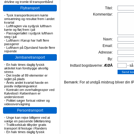
drivline og tromle til transportbånd
Flytransport
Titel:
Kommentar:
-
Tysk transportkoncern kørte
omsætning og resultat frem i andet
kvartal
-
Luftfragten via sydjysk lufthavn
kørte og fløj frem i juli
-
Passagertallet i sydjysk lufthavn
steg i juli
Navn:
-
Lufthavn i Karup har haft flere
passgerer
Email:
-
Lufthavn på Djursland havde flere
rejsende
Adresse:
Jernbanetransport
By:
-
En halv times daglig fysisk
Indtast bogstaverne:
ÆØÅ
- så
aktivitet kan forebygge alvorlig
stress
-
Det tredie af 89 elementer er
sejlet på plads
Bemærk: For at undgå misbrug bliver din IP
-
Årets andet kvartal havde en
positiv indtjeningvækst
-
Kontrakt om overhalingsspor ved
Kalvebod i København er
underskrevet
-
Politiet søger fortsat vidner og
videoovervågning
Persontransport
-
Unge kan rejse billigere ved at
vælge en passende billetløsning
-
Trafikselskab tilbyder gratis
transport til festuge i Randers
-
En halv times daglig fysisk