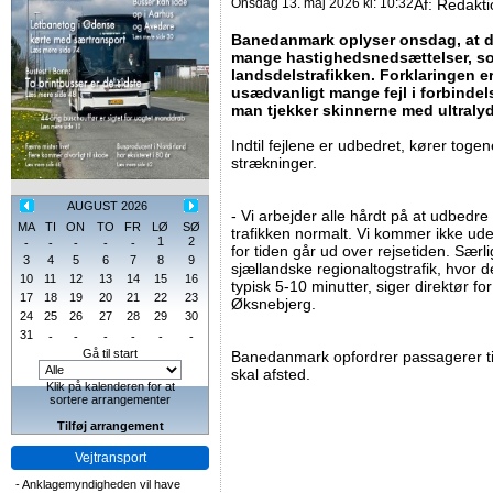
Onsdag 13. maj 2026 kl: 10:32
Af:
Redakti
Banedanmark oplyser onsdag, at der
mange hastighedsnedsættelser, som
landsdelstrafikken. Forklaringen e
usædvanligt mange fejl i forbindel
man tjekker skinnerne med ultraly
Indtil fejlene er udbedret, kører toge
strækninger.
AUGUST 2026
- Vi arbejder alle hårdt på at udbedre 
MA
TI
ON
TO
FR
LØ
SØ
trafikken normalt. Vi kommer ikke ud
1
2
-
-
-
-
-
for tiden går ud over rejsetiden. Særli
3
4
5
6
7
8
9
sjællandske regionaltogstrafik, hvor 
10
11
12
13
14
15
16
typisk 5-10 minutter, siger direktør fo
17
18
19
20
21
22
23
Øksnebjerg.
24
25
26
27
28
29
30
31
-
-
-
-
-
-
Gå til start
Banedanmark opfordrer passagerer ti
skal afsted.
Klik på kalenderen for at
sortere arrangementer
Tilføj arrangement
Vejtransport
-
Anklagemyndigheden vil have