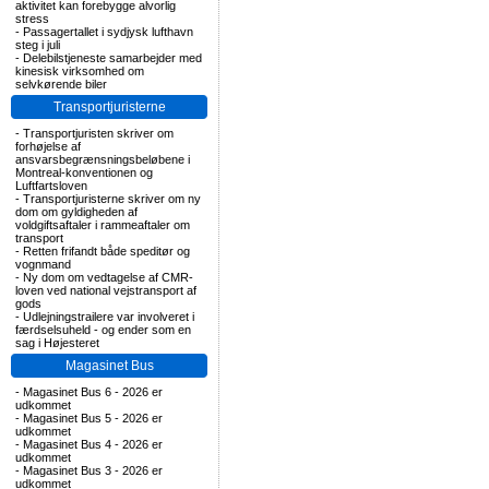
aktivitet kan forebygge alvorlig
stress
-
Passagertallet i sydjysk lufthavn
steg i juli
-
Delebilstjeneste samarbejder med
kinesisk virksomhed om
selvkørende biler
Transportjuristerne
-
Transportjuristen skriver om
forhøjelse af
ansvarsbegrænsningsbeløbene i
Montreal-konventionen og
Luftfartsloven
-
Transportjuristerne skriver om ny
dom om gyldigheden af
voldgiftsaftaler i rammeaftaler om
transport
-
Retten frifandt både speditør og
vognmand
-
Ny dom om vedtagelse af CMR-
loven ved national vejstransport af
gods
-
Udlejningstrailere var involveret i
færdselsuheld - og ender som en
sag i Højesteret
Magasinet Bus
-
Magasinet Bus 6 - 2026 er
udkommet
-
Magasinet Bus 5 - 2026 er
udkommet
-
Magasinet Bus 4 - 2026 er
udkommet
-
Magasinet Bus 3 - 2026 er
udkommet