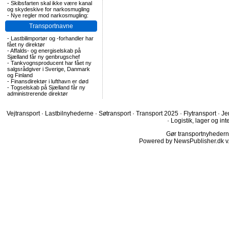
-
Skibsfarten skal ikke være kanal
og skydeskive for narkosmugling
-
Nye regler mod narkosmugling:
Transportnavne
-
Lastbilimportør og -forhandler har
fået ny direktør
-
Affalds- og energiselskab på
Sjælland får ny genbrugschef
-
Tankvognsproducent har fået ny
salgsrådgiver i Sverige, Danmark
og Finland
-
Finansdirektør i lufthavn er død
-
Togselskab på Sjælland får ny
administrerende direktør
Vejtransport
·
Lastbilnyhederne
·
Søtransport
·
Transport 2025
·
Flytransport
·
Je
·
Logistik, lager og int
Gør transportnyhederne.
Powered by NewsPublisher.dk v