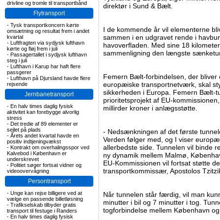
drivline og tromle til transportbånd
direktør i Sund & Bælt.
Flytransport
-
Tysk transportkoncern kørte
I de kommende år vil elementerne bli
omsætning og resultat frem i andet
sammen i en udgravet rende i havbun
kvartal
-
Luftfragten via sydjysk lufthavn
havoverfladen. Med sine 18 kilomete
kørte og fløj frem i juli
sammenligning den længste sænketun
-
Passagertallet i sydjysk lufthavn
steg i juli
-
Lufthavn i Karup har haft flere
passgerer
Femern Bælt-forbindelsen, der bliver e
-
Lufthavn på Djursland havde flere
europæiske transportnetværk, skal st
rejsende
sikkerheden i Europa. Femern Bælt-tu
Jernbanetransport
prioritetsprojekt af EU-kommissionen, 
-
En halv times daglig fysisk
millirder kroner i anlægsstøtte.
aktivitet kan forebygge alvorlig
stress
-
Det tredie af 89 elementer er
sejlet på plads
- Nedsænkningen af det første tunnele
-
Årets andet kvartal havde en
Verden følger med, og I viser europæi
positiv indtjeningvækst
allerbedste side. Tunnelen vil binde
-
Kontrakt om overhalingsspor ved
Kalvebod i København er
ny dynamik mellem Malmø, København
underskrevet
EU-Kommissionen vil fortsat støtte det
-
Politiet søger fortsat vidner og
transportkommissær, Apostolos Tzitzi
videoovervågning
Persontransport
-
Unge kan rejse billigere ved at
Når tunnelen står færdig, vil man ku
vælge en passende billetløsning
minutter i bil og 7 minutter i tog. Tun
-
Trafikselskab tilbyder gratis
togforbindelse mellem København og
transport til festuge i Randers
-
En halv times daglig fysisk