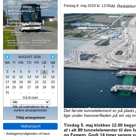
Fredag 8. maj 2026 kl: 13:06
Af:
Redaktio
AUGUST 2026
MA
TI
ON
TO
FR
LØ
SØ
1
2
-
-
-
-
-
3
4
5
6
7
9
8
10
11
12
13
14
15
16
17
18
19
20
21
22
23
24
25
26
27
28
29
30
31
-
-
-
-
-
-
Gå til start
Klik på kalenderen for at
Det første tunnelelement er på plad
sortere arrangementer
lige under havoverfladen på sin vej 
Tilføj arrangement
Tirsdag 5. maj klokken 12.00 begy
Vejtransport
af i alt 89 tunnelelementer til den
-
Anklagemyndigheden vil have
og Femern. Godt 14 timer senere v