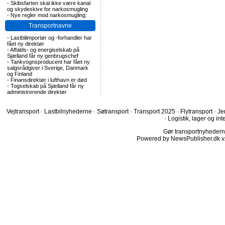
-
Skibsfarten skal ikke være kanal
og skydeskive for narkosmugling
-
Nye regler mod narkosmugling:
Transportnavne
-
Lastbilimportør og -forhandler har
fået ny direktør
-
Affalds- og energiselskab på
Sjælland får ny genbrugschef
-
Tankvognsproducent har fået ny
salgsrådgiver i Sverige, Danmark
og Finland
-
Finansdirektør i lufthavn er død
-
Togselskab på Sjælland får ny
administrerende direktør
Vejtransport
·
Lastbilnyhederne
·
Søtransport
·
Transport 2025
·
Flytransport
·
Je
·
Logistik, lager og int
Gør transportnyhederne.
Powered by NewsPublisher.dk v