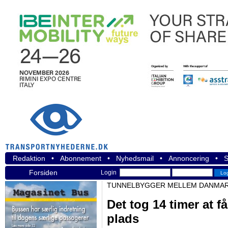
Redaktion
•
Abonnement
•
Nyhedsmail
•
Annoncering
•
S
Forsiden
Login
TUNNELBYGGER MELLEM DANMAR
Det tog 14 timer at f
plads