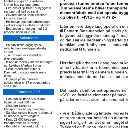
konfiskeret godt 1,2 millioner
præcist i tunnelrenden foran tunn
kroner hos transportfirma
Tunnelementerne bliver transporte
-
Fire-akslet tip-trailer er bygget til
transport af jord og sand
elementfabrik med det specialbygge
-
Påvirket mand uden kørekort
og blive til »IVI 1« og »IVY 2«
kørte ind i lastbil
-
En indsats mod chaufførmangel
skal inddrages i totalberedskabet
Efter en flere dage lang operation er 
-
Bestanden er vokset med 9,3
til Femern Bælt-tunnelen på plads på
procent siden juli 2020
begivenhed begyndte mandag 4. maj
Søtransport
og det særlige nedsænkningsfartøj tr
fabrikken ved Rødbyhavn til nedsæn
-
En halv times daglig fysisk
aktivitet kan forebygge alvorlig
nedkørsel til tunnelen.
stress
-
Tre rederier er indstillet til
diversitetspris
-
Islandsk rederi-koncern har taget
Herefter gik arbejdet i gang med at ko
nyt kølehus i Aarhus i brug
af en hydraulisk arm. Elementets posi
-
Finsk rederi med ruter til
præcis lasermåling gennem tunnelen.
Danmark transporterede mere
gods
tunnelelement dermed officielt på pl
-
Optaget på de maritime
uddannelser er 17 procent højere
end i 2022
Det næste skridt for entreprenørerne
Transport 2025
»IVY« og fastlåse elementet på havbu
-
Chauffør skiftede 580 ældre
på siderne for at sikre, at elementet 
heste ud med 660 nye
-
Chauffør kørte fra
transportmesse i nyt vogntog
-
Sandkunstnere brugte ni dage på
- Vi er både glade og lettede. Vores t
at skabe to sværvægtere
entreprenører har bestået en afgøre
-
Knap 29.000 besøgte
ingen har gjort før. Det er en meget s
transportmesse i Herning
-
Betonbil er helt elektrisk fra
Tyskland og Europa, siger Mikkel He