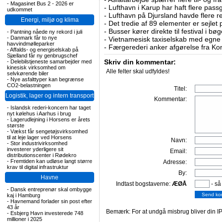
-
Magasinet Bus 2 - 2026 er
-
Lufthavn i Karup har haft flere pass
udkommet
-
Lufthavn på Djursland havde flere r
Energi, miljø og klima
-
Det tredie af 89 elementer er sejlet 
-
Busser kører direkte til festival i 
-
Pantning nåede ny rekord i juli
-
Danmark får to nye
-
Vietnamesisk taxiselskab med egne e
havvindmølleparker
-
Færgerederi anker afgørelse fra Ko
-
Affalds- og energiselskab på
Sjælland får ny genbrugschef
Skriv din kommentar:
-
Delebilstjeneste samarbejder med
kinesisk virksomhed om
Alle felter skal udfyldes!
selvkørende biler
-
Nye asfalttyper kan begrænse
CO2-belastningen
Titel:
Logistik, lager og intern transport
Kommentar:
-
Islandsk rederi-koncern har taget
nyt kølehus i Aarhus i brug
-
Lagerudlejning i Horsens er årets
største
-
Vækst får sengetøjsvirksomhed
til at leje lager ved Horsens
Navn:
-
Stor industrivirksomhed
investerer yderligere sit
Email:
distributionscenter i Rødekro
-
Fremtiden kan udløse langt større
Adresse:
krav til digital infrastruktur
By:
Havne
Indtast bogstaverne:
ÆØÅ
- så
-
Dansk entreprenør skal ombygge
kaj i Hamburg
-
Havnemand forlader sin post efter
43 år
Bemærk: For at undgå misbrug bliver din IP
-
Esbjerg Havn investerede 748
millioner i 2025