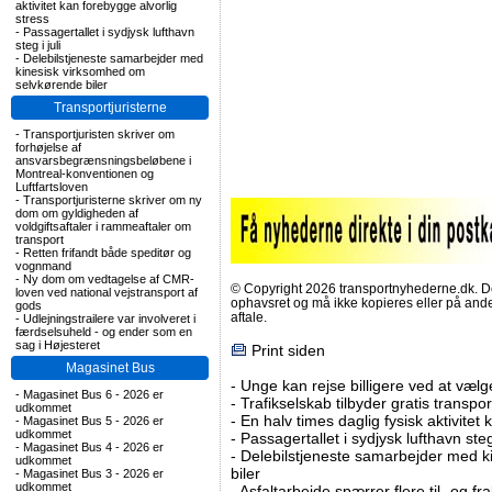
aktivitet kan forebygge alvorlig
stress
-
Passagertallet i sydjysk lufthavn
steg i juli
-
Delebilstjeneste samarbejder med
kinesisk virksomhed om
selvkørende biler
Transportjuristerne
-
Transportjuristen skriver om
forhøjelse af
ansvarsbegrænsningsbeløbene i
Montreal-konventionen og
Luftfartsloven
-
Transportjuristerne skriver om ny
dom om gyldigheden af
voldgiftsaftaler i rammeaftaler om
transport
-
Retten frifandt både speditør og
vognmand
-
Ny dom om vedtagelse af CMR-
© Copyright 2026 transportnyhederne.dk. Den
loven ved national vejstransport af
ophavsret og må ikke kopieres eller på an
gods
aftale.
-
Udlejningstrailere var involveret i
færdselsuheld - og ender som en
sag i Højesteret
Print siden
Magasinet Bus
-
Unge kan rejse billigere ved at vælg
-
Magasinet Bus 6 - 2026 er
-
Trafikselskab tilbyder gratis transpor
udkommet
-
En halv times daglig fysisk aktivitet
-
Magasinet Bus 5 - 2026 er
udkommet
-
Passagertallet i sydjysk lufthavn steg 
-
Magasinet Bus 4 - 2026 er
-
Delebilstjeneste samarbejder med 
udkommet
biler
-
Magasinet Bus 3 - 2026 er
udkommet
-
Asfaltarbejde spærrer flere til- og 