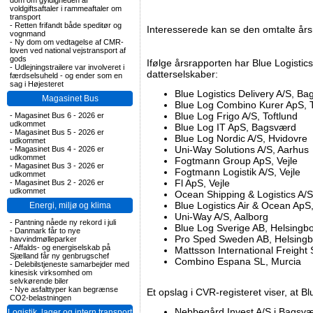
dom om gyldigheden af
voldgiftsaftaler i rammeaftaler om
transport
-
Retten frifandt både speditør og
Interesserede kan se den omtalte år
vognmand
-
Ny dom om vedtagelse af CMR-
loven ved national vejstransport af
gods
Ifølge årsrapporten har Blue Logisti
-
Udlejningstrailere var involveret i
datterselskaber:
færdselsuheld - og ender som en
sag i Højesteret
Blue Logistics Delivery A/S, B
Magasinet Bus
Blue Log Combino Kurer ApS, T
Blue Log Frigo A/S, Toftlund
-
Magasinet Bus 6 - 2026 er
udkommet
Blue Log IT ApS, Bagsværd
-
Magasinet Bus 5 - 2026 er
Blue Log Nordic A/S, Hvidovre
udkommet
Uni-Way Solutions A/S, Aarhus
-
Magasinet Bus 4 - 2026 er
udkommet
Fogtmann Group ApS, Vejle
-
Magasinet Bus 3 - 2026 er
Fogtmann Logistik A/S, Vejle
udkommet
Fl ApS, Vejle
-
Magasinet Bus 2 - 2026 er
udkommet
Ocean Shipping & Logistics A/S
Blue Logistics Air & Ocean ApS
Energi, miljø og klima
Uni-Way A/S, Aalborg
-
Pantning nåede ny rekord i juli
Blue Log Sverige AB, Helsingb
-
Danmark får to nye
Pro Sped Sweden AB, Helsingb
havvindmølleparker
-
Affalds- og energiselskab på
Mattsson International Freight
Sjælland får ny genbrugschef
Combino Espana SL, Murcia
-
Delebilstjeneste samarbejder med
kinesisk virksomhed om
selvkørende biler
-
Nye asfalttyper kan begrænse
Et opslag i CVR-registeret viser, at Bl
CO2-belastningen
Nebbegård Invest A/S i Bagsv
Logistik, lager og intern transport