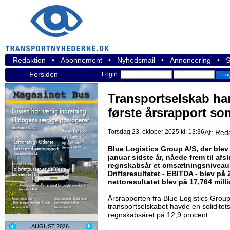
Redaktion
•
Abonnement
•
Nyhedsmail
•
Annoncering
•
S
Forsiden
Login
Transportselskab har 
første årsrapport so
Torsdag 23. oktober 2025 kl: 13:36
Af:
Red
Blue Logistics Group A/S, der blev
januar sidste år, nåede frem til afs
regnskabsår et omsætningsniveau p
Driftsresultatet - EBITDA - blev på
nettoresultatet blev på 17,764 mill
Årsrapporten fra Blue Logistics Group
transportselskabet havde en soliditet
regnskabsåret på 12,9 procent.
AUGUST 2026