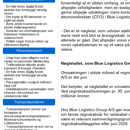
forventeligt af et sådan omfang, at 
-
En halv times daglig fysisk
afspejler virkeligheden, men en bedage
aktivitet kan forebygge alvorlig
gerne afspejle udviklingen mere konkr
stress
økonomidirektør (CFO) i Blue Logisti
-
Det tredie af 89 elementer er
sejlet på plads
-
Årets andet kvartal havde en
positiv indtjeningvækst
- Det er et nøgletal, som udviser øjebli
-
Kontrakt om overhalingsspor ved
Kalvebod i København er
mere reelt end blot et årsregnskab,
underskrevet
allerede er gået. Det afspejler vores v
-
Politiet søger fortsat vidner og
vores opkøbstempo er og vil være på 
videoovervågning
videre.
Persontransport
-
Unge kan rejse billigere ved at
vælge en passende billetløsning
Nøgletallet, som Blue Logistics G
-
Trafikselskab tilbyder gratis
transport til festuge i Randers
-
En halv times daglig fysisk
Omsætningen i sidste måned af regns
aktivitet kan forebygge alvorlig
A/S er det juni.
stress
-
Passagertallet i sydjysk lufthavn
steg i juli
Det betyder, at nøgletallet er omsætn
-
Delebilstjeneste samarbejder med
Ved regnskabsafslutningen pr. 30. jun
kinesisk virksomhed om
millioner kroner.
selvkørende biler
Transportjuristerne
-
Transportjuristen skriver om
Hos Blue Logistics Group A/S gør ma
forhøjelse af
om første regnskabsår for selskabet s
ansvarsbegrænsningsbeløbene i
være et relevant sammenligningsgru
Montreal-konventionen og
Luftfartsloven
regnskabsaflæggelse efter juni 2026.
-
Transportjuristerne skriver om ny