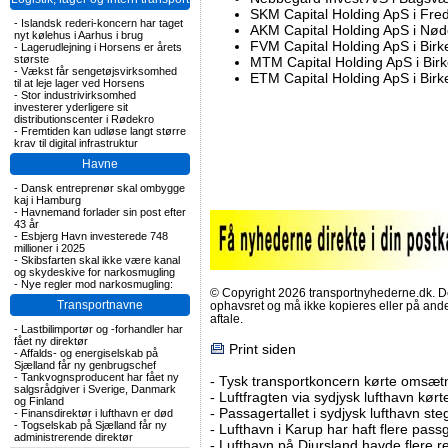
SKM Capital Holding ApS i Fre
-
Islandsk rederi-koncern har taget
AKM Capital Holding ApS i Nø
nyt kølehus i Aarhus i brug
FVM Capital Holding ApS i Birk
-
Lagerudlejning i Horsens er årets
største
MTM Capital Holding ApS i Bir
-
Vækst får sengetøjsvirksomhed
ETM Capital Holding ApS i Birk
til at leje lager ved Horsens
-
Stor industrivirksomhed
investerer yderligere sit
distributionscenter i Rødekro
-
Fremtiden kan udløse langt større
krav til digital infrastruktur
Havne
-
Dansk entreprenør skal ombygge
kaj i Hamburg
-
Havnemand forlader sin post efter
43 år
-
Esbjerg Havn investerede 748
millioner i 2025
-
Skibsfarten skal ikke være kanal
og skydeskive for narkosmugling
-
Nye regler mod narkosmugling:
© Copyright 2026 transportnyhederne.dk. Den
Transportnavne
ophavsret og må ikke kopieres eller på an
aftale.
-
Lastbilimportør og -forhandler har
fået ny direktør
Print siden
-
Affalds- og energiselskab på
Sjælland får ny genbrugschef
-
Tankvognsproducent har fået ny
-
Tysk transportkoncern kørte omsætni
salgsrådgiver i Sverige, Danmark
-
Luftfragten via sydjysk lufthavn kørte 
og Finland
-
Passagertallet i sydjysk lufthavn steg 
-
Finansdirektør i lufthavn er død
-
Togselskab på Sjælland får ny
-
Lufthavn i Karup har haft flere pass
administrerende direktør
-
Lufthavn på Djursland havde flere r