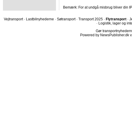
Bemærk: For at undgå misbrug bliver din IP
Vejtransport
·
Lastbilnyhederne
·
Søtransport
·
Transport 2025
·
Flytransport
·
J
·
Logistik, lager og int
Gør transportnyhederne.
Powered by NewsPublisher.dk v