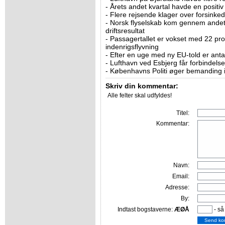
-
Årets andet kvartal havde en positiv
-
Flere rejsende klager over forsinked
-
Norsk flyselskab kom gennem andet 
driftsresultat
-
Passagertallet er vokset med 22 pro
indenrigsflyvning
-
Efter en uge med ny EU-told er antal
-
Lufthavn ved Esbjerg får forbindelse
-
Københavns Politi øger bemanding i
Skriv din kommentar:
Alle felter skal udfyldes!
Titel:
Kommentar:
Navn:
Email:
Adresse:
By:
Indtast bogstaverne:
ÆØÅ
- så