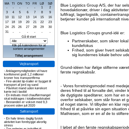
MA
TI
ON
TO
FR
LØ
SØ
Blue Logistics Group A/S, der har se
1
2
-
-
-
-
-
hovedaktionær, driver i dag aktiviteter
3
4
5
6
7
8
9
luftfragt, lagerlogistik, containertrans
10
11
12
13
14
15
16
betjener kunder på internationalt niv
17
18
19
20
21
22
23
24
25
26
27
28
29
30
31
-
-
-
-
-
-
Blue Logistics Groups grund-idé er:
Gå til start
Partnerskaber, som sikrer loka
kundefokus
Klik på kalenderen for at
sortere arrangementer
Frihed, som giver hvert selskab
sig kundernes lokale behov ud
Tilføj arrangement
Vejtransport
Grund-idéen har ifølge stifterne været
-
Anklagemyndigheden vil have
første regnskabsår.
konfiskeret godt 1,2 millioner
kroner hos transportfirma
-
Fire-akslet tip-trailer er bygget til
transport af jord og sand
- Vores forretningsmodel med medej
-
Påvirket mand uden kørekort
deres frihed til at forvalte det, vinde
kørte ind i lastbil
de dygtigste speditører, som har en 
-
En indsats mod chaufførmangel
skal inddrages i totalberedskabet
overfor selskaber, som står foran et g
-
Bestanden er vokset med 9,3
af noget større. Vi tilbyder en klar re
procent siden juli 2020
frihed til at påvirke sin egen situatio
Søtransport
Mathiesen, som er en af de to stifter
-
En halv times daglig fysisk
aktivitet kan forebygge alvorlig
stress
I løbet af den første regnskabsperiod
-
Tre rederier er indstillet til