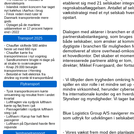
etableret sig med 21 selskaber integr
diversitetspris
-
Islandsk rederi-koncern har taget
regnskabsaflæggelsen. Antallet af sel
nyt kølehus i Aarhus i brug
vækststrategi med et nyt selskab hver
-
Finsk rederi med ruter til
opstart.
Danmark transporterede mere
gods
-
Optaget på de maritime
uddannelser er 17 procent højere
Dialogen med aktører i branchen er dr
end i 2022
partnerskabstankegang, som bruges så
Transport 2025
både selskaber, som ønsker at komm
-
Chauffør skiftede 580 ældre
dygtigste i branchen får muligheden f
heste ud med 660 nye
demotiveret af store overhead-omkost
-
Chauffør kørte fra
et hovedkontor. Det skaber et momen
transportmesse i nyt vogntog
-
Sandkunstnere brugte ni dage på
interesserede partnere aldrig er tom,
at skabe to sværvægtere
direktør, Mikkel Fruergaard, der forts
-
Knap 29.000 besøgte
transportmesse i Herning
-
Betonbil er helt elektrisk fra
drivline og tromle til transportbånd
- Vi tilbyder dem trygheden omkring
Flytransport
spiller en stor rolle i et mindre set u
mindre virksomhed, herunder cybersecu
-
Tysk transportkoncern kørte
fra internationale kunder og en hverd
omsætning og resultat frem i andet
Styrelser og myndigheder. Vi tager bøv
kvartal
-
Luftfragten via sydjysk lufthavn
kørte og fløj frem i juli
-
Passagertallet i sydjysk lufthavn
Blue Logistics Group A/S navigerer med
steg i juli
-
Lufthavn i Karup har haft flere
som udtryk for udviklingen i selskabe
passgerer
-
Lufthavn på Djursland havde flere
rejsende
- Vores vækst frem mod den planlagte
Jernbanetransport