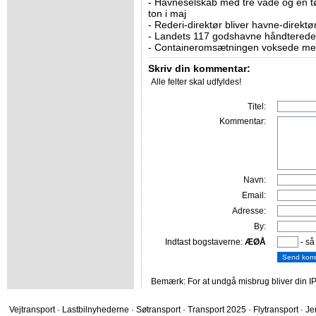
-
Havneselskab med tre våde og en tø
ton i maj
-
Rederi-direktør bliver havne-direktø
-
Landets 117 godshavne håndterede 9
-
Containeromsætningen voksede med
Skriv din kommentar:
Alle felter skal udfyldes!
Titel:
Kommentar:
Navn:
Email:
Adresse:
By:
Indtast bogstaverne:
ÆØÅ
- så
Bemærk: For at undgå misbrug bliver din IP
Vejtransport
·
Lastbilnyhederne
·
Søtransport
·
Transport 2025
·
Flytransport
·
Je