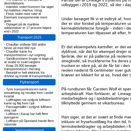
Første del af Lineage's frysehus på h
diversitetspris
udbygget i 2019 og 2022, så der i dag 
-
Islandsk rederi-koncern har taget
nyt kølehus i Aarhus i brug
-
Finsk rederi med ruter til
Danmark transporterede mere
Under besøget fik vi et indtryk af, hvo
gods
der er stor forskel på temperaturen u
-
Optaget på de maritime
kerneaktiviteterne foregår - inden i d
uddannelser er 17 procent højere
end i 2022
temperaturen kan tilpasset alt efter
Transport 2025
-
Chauffør skiftede 580 ældre
Er det eksempelvis kartofler, er det 
heste ud med 660 nye
dybfrost, når det for ekempel drejer si
-
Chauffør kørte fra
transportmesse i nyt vogntog
fjerkræ, der er på pallerne på reoler
-
Sandkunstnere brugte ni dage på
stregkode, så truckførerne fra deres
at skabe to sværvægtere
trucken er sikre på, at de får fat i de
-
Knap 29.000 besøgte
transportmesse i Herning
reolen nederst få centimeter over gulv
-
Betonbil er helt elektrisk fra
kræver en kikkert for at se, hvad der 
drivline og tromle til transportbånd
Flytransport
På rundturen får Carsten Wolf et spø
-
Tysk transportkoncern kørte
omsætning og resultat frem i andet
arbejdskraft. Han forklarer, at Lineag
kvartal
medarbejdere og i spidsbelastninger 
-
Luftfragten via sydjysk lufthavn
tilknyttede gennem et vikarbureau.
kørte og fløj frem i juli
-
Passagertallet i sydjysk lufthavn
steg i juli
-
Lufthavn i Karup har haft flere
Han siger, at det er svært at finde m
passgerer
-
Lufthavn på Djursland havde flere
inklusiv et frysehustillæg fra den tid, 
rejsende
termokedeldragter og arbejdstiden i 
Jernbanetransport