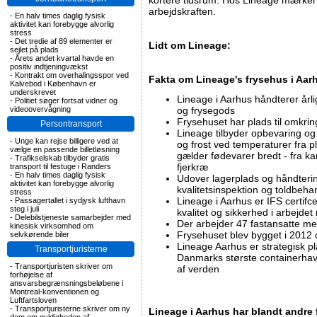
kortere tidsrum. Hos Lineage mærker d
arbejdskraften.
-
En halv times daglig fysisk
aktivitet kan forebygge alvorlig
stress
-
Det tredie af 89 elementer er
Lidt om Lineage:
sejlet på plads
-
Årets andet kvartal havde en
positiv indtjeningvækst
-
Kontrakt om overhalingsspor ved
Fakta om Lineage's frysehus i Aar
Kalvebod i København er
underskrevet
Lineage i Aarhus håndterer årli
-
Politiet søger fortsat vidner og
videoovervågning
og frysegods
Frysehuset har plads til omkrin
Persontransport
Lineage tilbyder opbevaring og
-
Unge kan rejse billigere ved at
og frost ved temperaturer fra p
vælge en passende billetløsning
gælder fødevarer bredt - fra kart
-
Trafikselskab tilbyder gratis
fjerkræ
transport til festuge i Randers
-
En halv times daglig fysisk
Udover lagerplads og håndterin
aktivitet kan forebygge alvorlig
kvalitetsinspektion og toldbehan
stress
Lineage i Aarhus er IFS certifce
-
Passagertallet i sydjysk lufthavn
steg i juli
kvalitet og sikkerhed i arbejde
-
Delebilstjeneste samarbejder med
Der arbejder 47 fastansatte m
kinesisk virksomhed om
Frysehuset blev bygget i 2012
selvkørende biler
Lineage Aarhus er strategisk p
Transportjuristerne
Danmarks største containerhav
-
Transportjuristen skriver om
af verden
forhøjelse af
ansvarsbegrænsningsbeløbene i
Montreal-konventionen og
Luftfartsloven
-
Transportjuristerne skriver om ny
Lineage i Aarhus har blandt andre 