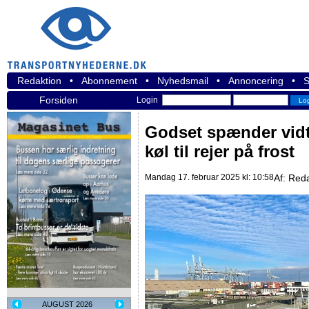
Redaktion
•
Abonnement
•
Nyhedsmail
•
Annoncering
•
S
Forsiden
Login
Godset spænder vidt -
køl til rejer på frost
Mandag 17. februar 2025 kl: 10:58
Af:
Reda
AUGUST 2026