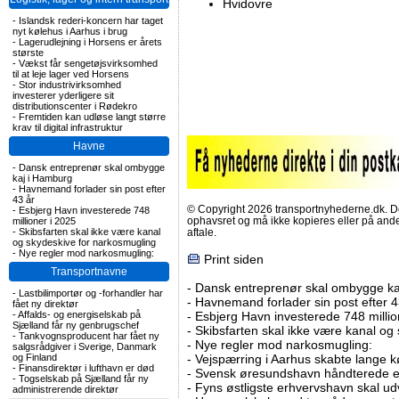
Hvidovre
-
Islandsk rederi-koncern har taget
nyt kølehus i Aarhus i brug
-
Lagerudlejning i Horsens er årets
største
-
Vækst får sengetøjsvirksomhed
til at leje lager ved Horsens
-
Stor industrivirksomhed
investerer yderligere sit
distributionscenter i Rødekro
-
Fremtiden kan udløse langt større
krav til digital infrastruktur
Havne
-
Dansk entreprenør skal ombygge
kaj i Hamburg
-
Havnemand forlader sin post efter
43 år
© Copyright 2026 transportnyhederne.dk. Den
-
Esbjerg Havn investerede 748
ophavsret og må ikke kopieres eller på an
millioner i 2025
-
Skibsfarten skal ikke være kanal
aftale.
og skydeskive for narkosmugling
-
Nye regler mod narkosmugling:
Print siden
Transportnavne
-
Dansk entreprenør skal ombygge ka
-
Lastbilimportør og -forhandler har
-
Havnemand forlader sin post efter 4
fået ny direktør
-
Affalds- og energiselskab på
-
Esbjerg Havn investerede 748 millio
Sjælland får ny genbrugschef
-
Skibsfarten skal ikke være kanal og
-
Tankvognsproducent har fået ny
-
Nye regler mod narkosmugling:
salgsrådgiver i Sverige, Danmark
og Finland
-
Vejspærring i Aarhus skabte lange k
-
Finansdirektør i lufthavn er død
-
Svensk øresundshavn håndterede et
-
Togselskab på Sjælland får ny
-
Fyns østligste erhvervshavn skal ud
administrerende direktør