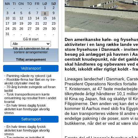
MA
TI
ON
TO
FR
LØ
SØ
1
2
-
-
-
-
-
3
4
5
6
7
9
8
10
11
12
13
14
15
16
17
18
19
20
21
22
23
24
25
26
27
28
29
30
31
-
-
-
-
-
-
Den amerikanske køle- og frysehus
Gå til start
aktiviteter i en lang række lande v
Klik på kalenderen for at
store frysehuse i Danmark - inviter
sortere arrangementer
besøg på anlægget på havnen i Aar
centralt knudepunkt, når det gælde
Tilføj arrangement
skal håndteres og opbevares ved e
Vejtransport
koldt, iskoldt eller rigtigt koldt - f
-
Pantning nåede ny rekord i juli
Lineages landechef i Danmark, Carste
-
Roskilde-firma har fået en ny tre-
akslet citytrailer med tip
President Operations Nordics forta
-
70-årig kvinde svingede ud foran
T. Kristensen, at 47 faste medarbej
lastbil
tilknyttede årligt håndterer 10,1 mill
-
Tysk transportkoncern kørte
omsætning og resultat frem i andet
til Kina og Japan, fisk og skaldyr til 
kvartal
Filippinerne. Den anden vej kan det v
-
En halv times daglig fysisk
kommer til Aarhus med skib fra Egyp
aktivitet kan forebygge alvorlig
stress
de kan transporteres videre til andre
endelige pakning i de poser, som vi 
Søtransport
butikkerne, når det er ved at være sl
-
En halv times daglig fysisk
aktivitet kan forebygge alvorlig
stress
-
Tre rederier er indstillet til