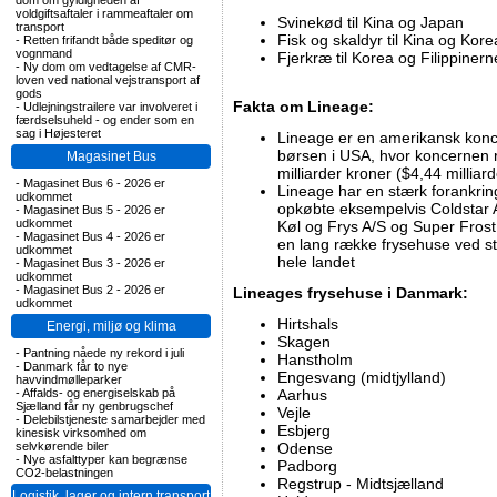
dom om gyldigheden af
voldgiftsaftaler i rammeaftaler om
Svinekød til Kina og Japan
transport
Fisk og skaldyr til Kina og Kore
-
Retten frifandt både speditør og
vognmand
Fjerkræ til Korea og Filippinern
-
Ny dom om vedtagelse af CMR-
loven ved national vejstransport af
gods
Fakta om Lineage:
-
Udlejningstrailere var involveret i
færdselsuheld - og ender som en
sag i Højesteret
Lineage er en amerikansk konce
børsen i USA, hvor koncernen re
Magasinet Bus
milliarder kroner ($4,44 milliard
-
Magasinet Bus 6 - 2026 er
Lineage har en stærk forankri
udkommet
opkøbte eksempelvis Coldstar
-
Magasinet Bus 5 - 2026 er
udkommet
Køl og Frys A/S og Super Fros
-
Magasinet Bus 4 - 2026 er
en lang række frysehuse ved str
udkommet
hele landet
-
Magasinet Bus 3 - 2026 er
udkommet
-
Magasinet Bus 2 - 2026 er
Lineages frysehuse i Danmark:
udkommet
Hirtshals
Energi, miljø og klima
Skagen
-
Pantning nåede ny rekord i juli
Hanstholm
-
Danmark får to nye
Engesvang (midtjylland)
havvindmølleparker
-
Affalds- og energiselskab på
Aarhus
Sjælland får ny genbrugschef
Vejle
-
Delebilstjeneste samarbejder med
Esbjerg
kinesisk virksomhed om
selvkørende biler
Odense
-
Nye asfalttyper kan begrænse
Padborg
CO2-belastningen
Regstrup - Midtsjælland
Logistik, lager og intern transport