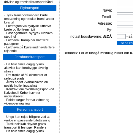
drivline og tromle til transportbånd
Flytransport
Navn:
-
Tysk transportkoncern kørte
Email:
omsætning og resultat frem i andet
kvartal
Adresse:
-
Luftfragten via sydjysk lufthavn
kørte og fløj frem i juli
By:
-
Passagertallet i sydjysk lufthavn
Indtast bogstaverne:
ÆØÅ
- så
steg i juli
-
Lufthavn i Karup har haft flere
passgerer
-
Lufthavn på Djursland havde flere
rejsende
Bemærk: For at undgå misbrug bliver din IP
Jernbanetransport
-
En halv times daglig fysisk
aktivitet kan forebygge alvorlig
stress
-
Det tredie af 89 elementer er
sejlet på plads
-
Årets andet kvartal havde en
positiv indtjeningvækst
-
Kontrakt om overhalingsspor ved
Kalvebod i København er
underskrevet
-
Politiet søger fortsat vidner og
videoovervågning
Persontransport
-
Unge kan rejse billigere ved at
vælge en passende billetløsning
-
Trafikselskab tilbyder gratis
transport til festuge i Randers
-
En halv times daglig fysisk