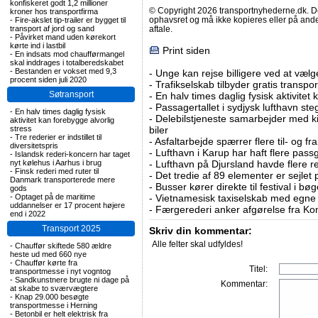
konfiskeret godt 1,2 millioner
© Copyright 2026 transportnyhederne.dk. Den
kroner hos transportfirma
ophavsret og må ikke kopieres eller på an
-
Fire-akslet tip-trailer er bygget til
transport af jord og sand
aftale.
-
Påvirket mand uden kørekort
kørte ind i lastbil
Print siden
-
En indsats mod chaufførmangel
skal inddrages i totalberedskabet
-
Bestanden er vokset med 9,3
-
Unge kan rejse billigere ved at vælg
procent siden juli 2020
-
Trafikselskab tilbyder gratis transpor
Søtransport
-
En halv times daglig fysisk aktivitet
-
Passagertallet i sydjysk lufthavn steg 
-
En halv times daglig fysisk
-
Delebilstjeneste samarbejder med 
aktivitet kan forebygge alvorlig
stress
biler
-
Tre rederier er indstillet til
-
Asfaltarbejde spærrer flere til- og 
diversitetspris
-
Lufthavn i Karup har haft flere pass
-
Islandsk rederi-koncern har taget
nyt kølehus i Aarhus i brug
-
Lufthavn på Djursland havde flere r
-
Finsk rederi med ruter til
-
Det tredie af 89 elementer er sejlet 
Danmark transporterede mere
-
Busser kører direkte til festival i 
gods
-
Optaget på de maritime
-
Vietnamesisk taxiselskab med egne e
uddannelser er 17 procent højere
-
Færgerederi anker afgørelse fra Ko
end i 2022
Transport 2025
Skriv din kommentar:
Alle felter skal udfyldes!
-
Chauffør skiftede 580 ældre
heste ud med 660 nye
-
Chauffør kørte fra
Titel:
transportmesse i nyt vogntog
-
Sandkunstnere brugte ni dage på
Kommentar:
at skabe to sværvægtere
-
Knap 29.000 besøgte
transportmesse i Herning
-
Betonbil er helt elektrisk fra