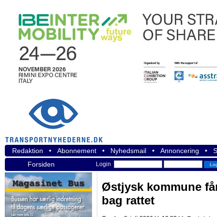
Redaktion
•
Abonnement
•
Nyhedsmail
•
Annoncering
•
S
Forsiden
Login
Østjysk kommune får 
bag rattet