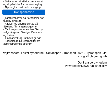
-
Skibsfarten skal ikke være kanal
og skydeskive for narkosmugling
-
Nye regler mod narkosmugling:
Transportnavne
-
Lastbilimportør og -forhandler har
fået ny direktør
-
Affalds- og energiselskab på
Sjælland får ny genbrugschef
-
Tankvognsproducent har fået ny
salgsrådgiver i Sverige, Danmark
og Finland
-
Finansdirektør i lufthavn er død
-
Togselskab på Sjælland får ny
administrerende direktør
Vejtransport
·
Lastbilnyhederne
·
Søtransport
·
Transport 2025
·
Flytransport
·
Je
·
Logistik, lager og int
Gør transportnyhederne.
Powered by NewsPublisher.dk v