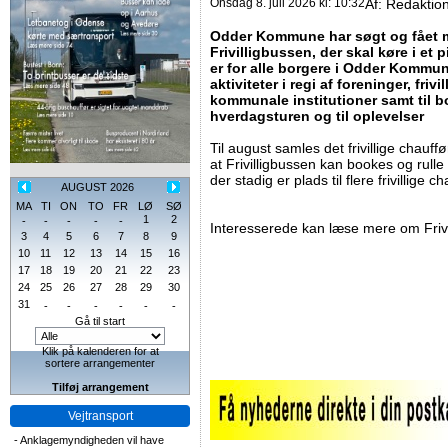
Onsdag 8. juli 2026 kl: 10:32
Af:
Redaktio
Odder Kommune har søgt og fået mid
Frivilligbussen, der skal køre i et pi
er for alle borgere i Odder Kommun
aktiviteter i regi af foreninger, fri
kommunale institutioner samt til bo
hverdagsturen og til oplevelser
Til august samles det frivillige chauffør
at Frivilligbussen kan bookes og rull
der stadig er plads til flere frivillige c
AUGUST 2026
MA
TI
ON
TO
FR
LØ
SØ
1
2
-
-
-
-
-
Interesserede kan læse mere om Fri
3
4
5
6
7
8
9
10
11
12
13
14
15
16
17
18
19
20
21
22
23
24
25
26
27
28
29
30
31
-
-
-
-
-
-
Gå til start
Klik på kalenderen for at
sortere arrangementer
Tilføj arrangement
Vejtransport
-
Anklagemyndigheden vil have