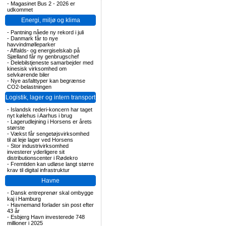
-
Magasinet Bus 2 - 2026 er
udkommet
Energi, miljø og klima
-
Pantning nåede ny rekord i juli
-
Danmark får to nye
havvindmølleparker
-
Affalds- og energiselskab på
Sjælland får ny genbrugschef
-
Delebilstjeneste samarbejder med
kinesisk virksomhed om
selvkørende biler
-
Nye asfalttyper kan begrænse
CO2-belastningen
Logistik, lager og intern transport
-
Islandsk rederi-koncern har taget
nyt kølehus i Aarhus i brug
-
Lagerudlejning i Horsens er årets
største
-
Vækst får sengetøjsvirksomhed
til at leje lager ved Horsens
-
Stor industrivirksomhed
investerer yderligere sit
distributionscenter i Rødekro
-
Fremtiden kan udløse langt større
krav til digital infrastruktur
Havne
-
Dansk entreprenør skal ombygge
kaj i Hamburg
-
Havnemand forlader sin post efter
43 år
-
Esbjerg Havn investerede 748
millioner i 2025