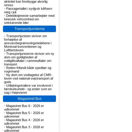
aktivitet kan forebygge alvorlig
stress
-
Passagertallet i sydjysk lufthavn
steg i juli
-
Delebilstjeneste samarbejder med
kinesisk virksomhed om
selvkørende biler
Transportjuristerne
-
Transportjuristen skriver om
forhøjelse af
ansvarsbegrænsningsbeløbene i
Montreal-konventionen og
Luftfartsloven
-
Transportjuristerne skriver om ny
dom om gyldigheden af
voldgiftsaftaler i rammeaftaler om
transport
-
Retten frifandt både speditør og
vognmand
-
Ny dom om vedtagelse af CMR-
loven ved national vejstransport af
gods
-
Udlejningstrailere var involveret i
færdselsuheld - og ender som en
sag i Højesteret
Magasinet Bus
-
Magasinet Bus 6 - 2026 er
udkommet
-
Magasinet Bus 5 - 2026 er
udkommet
-
Magasinet Bus 4 - 2026 er
udkommet
-
Magasinet Bus 3 - 2026 er
udkommet