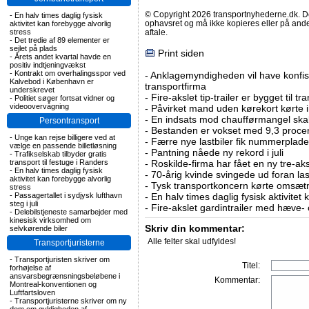
© Copyright 2026 transportnyhederne.dk. Den
-
En halv times daglig fysisk
ophavsret og må ikke kopieres eller på an
aktivitet kan forebygge alvorlig
stress
aftale.
-
Det tredie af 89 elementer er
sejlet på plads
Print siden
-
Årets andet kvartal havde en
positiv indtjeningvækst
-
Kontrakt om overhalingsspor ved
-
Anklagemyndigheden vil have konfisk
Kalvebod i København er
transportfirma
underskrevet
-
Fire-akslet tip-trailer er bygget til t
-
Politiet søger fortsat vidner og
videoovervågning
-
Påvirket mand uden kørekort kørte in
-
En indsats mod chaufførmangel skal
Persontransport
-
Bestanden er vokset med 9,3 procent
-
Unge kan rejse billigere ved at
-
Færre nye lastbiler fik nummerplader 
vælge en passende billetløsning
-
Pantning nåede ny rekord i juli
-
Trafikselskab tilbyder gratis
transport til festuge i Randers
-
Roskilde-firma har fået en ny tre-aksl
-
En halv times daglig fysisk
-
70-årig kvinde svingede ud foran las
aktivitet kan forebygge alvorlig
-
Tysk transportkoncern kørte omsætni
stress
-
Passagertallet i sydjysk lufthavn
-
En halv times daglig fysisk aktivitet
steg i juli
-
Fire-akslet gardintrailer med hæve-
-
Delebilstjeneste samarbejder med
kinesisk virksomhed om
Skriv din kommentar:
selvkørende biler
Alle felter skal udfyldes!
Transportjuristerne
-
Transportjuristen skriver om
Titel:
forhøjelse af
ansvarsbegrænsningsbeløbene i
Kommentar:
Montreal-konventionen og
Luftfartsloven
-
Transportjuristerne skriver om ny