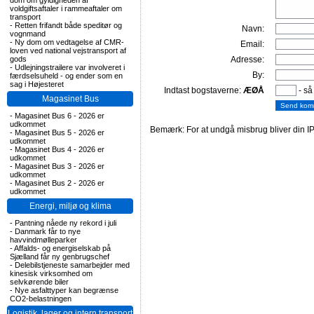
dom om gyldigheden af
voldgiftsaftaler i rammeaftaler om
transport
-
Retten frifandt både speditør og
Navn:
vognmand
-
Ny dom om vedtagelse af CMR-
Email:
loven ved national vejstransport af
gods
Adresse:
-
Udlejningstrailere var involveret i
By:
færdselsuheld - og ender som en
sag i Højesteret
Indtast bogstaverne:
ÆØÅ
- så
Magasinet Bus
-
Magasinet Bus 6 - 2026 er
udkommet
Bemærk: For at undgå misbrug bliver din IP
-
Magasinet Bus 5 - 2026 er
udkommet
-
Magasinet Bus 4 - 2026 er
udkommet
-
Magasinet Bus 3 - 2026 er
udkommet
-
Magasinet Bus 2 - 2026 er
udkommet
Energi, miljø og klima
-
Pantning nåede ny rekord i juli
-
Danmark får to nye
havvindmølleparker
-
Affalds- og energiselskab på
Sjælland får ny genbrugschef
-
Delebilstjeneste samarbejder med
kinesisk virksomhed om
selvkørende biler
-
Nye asfalttyper kan begrænse
CO2-belastningen
Logistik, lager og intern transport