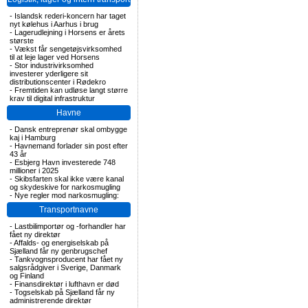
-
Islandsk rederi-koncern har taget
nyt kølehus i Aarhus i brug
-
Lagerudlejning i Horsens er årets
største
-
Vækst får sengetøjsvirksomhed
til at leje lager ved Horsens
-
Stor industrivirksomhed
investerer yderligere sit
distributionscenter i Rødekro
-
Fremtiden kan udløse langt større
krav til digital infrastruktur
Havne
-
Dansk entreprenør skal ombygge
kaj i Hamburg
-
Havnemand forlader sin post efter
43 år
-
Esbjerg Havn investerede 748
millioner i 2025
-
Skibsfarten skal ikke være kanal
og skydeskive for narkosmugling
-
Nye regler mod narkosmugling:
Transportnavne
-
Lastbilimportør og -forhandler har
fået ny direktør
-
Affalds- og energiselskab på
Sjælland får ny genbrugschef
-
Tankvognsproducent har fået ny
salgsrådgiver i Sverige, Danmark
og Finland
-
Finansdirektør i lufthavn er død
-
Togselskab på Sjælland får ny
administrerende direktør