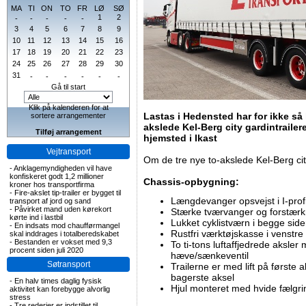
MA
TI
ON
TO
FR
LØ
SØ
1
2
-
-
-
-
-
3
4
5
6
7
8
9
10
11
12
13
14
15
16
17
18
19
20
21
22
23
24
25
26
27
28
29
30
31
-
-
-
-
-
-
Gå til start
Klik på kalenderen for at
Lastas i Hedensted har for ikke så l
sortere arrangementer
akslede Kel-Berg city gardintrailer
Tilføj arrangement
hjemsted i Ikast
Vejtransport
Om de tre nye to-akslede Kel-Berg city
-
Anklagemyndigheden vil have
konfiskeret godt 1,2 millioner
Chassis-opbygning:
kroner hos transportfirma
-
Fire-akslet tip-trailer er bygget til
Længdevanger opsvejst i I-profi
transport af jord og sand
-
Påvirket mand uden kørekort
Stærke tværvanger og forstærk
kørte ind i lastbil
Lukket cyklistværn i begge side
-
En indsats mod chaufførmangel
Rustfri værktøjskasse i venstre
skal inddrages i totalberedskabet
-
Bestanden er vokset med 9,3
To ti-tons luftaffjedrede aksle
procent siden juli 2020
hæve/sænkeventil
Søtransport
Trailerne er med lift på første 
bagerste aksel
-
En halv times daglig fysisk
Hjul monteret med hvide fælgri
aktivitet kan forebygge alvorlig
stress
-
Tre rederier er indstillet til