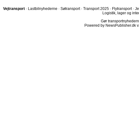
Vejtransport
·
Lastbilnyhederne
·
Søtransport
·
Transport 2025
·
Flytransport
·
Je
Logistik, lager og inte
Gør transportnyhederne.
Powered by NewsPublisher.dk v