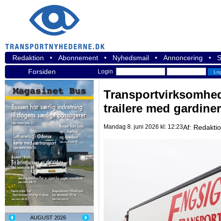
Redaktion
•
Abonnement
•
Nyhedsmail
•
Annoncering
•
S
Forsiden
Login
Transportvirksomhed 
trailere med gardiner
Mandag 8. juni 2026 kl: 12:23
Af:
Redakti
AUGUST 2026