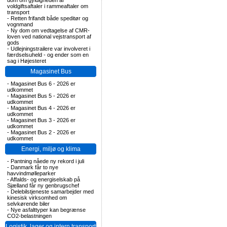
dom om gyldigheden af
voldgiftsaftaler i rammeaftaler om
transport
-
Retten frifandt både speditør og
vognmand
-
Ny dom om vedtagelse af CMR-
loven ved national vejstransport af
gods
-
Udlejningstrailere var involveret i
færdselsuheld - og ender som en
sag i Højesteret
Magasinet Bus
-
Magasinet Bus 6 - 2026 er
udkommet
-
Magasinet Bus 5 - 2026 er
udkommet
-
Magasinet Bus 4 - 2026 er
udkommet
-
Magasinet Bus 3 - 2026 er
udkommet
-
Magasinet Bus 2 - 2026 er
udkommet
Energi, miljø og klima
-
Pantning nåede ny rekord i juli
-
Danmark får to nye
havvindmølleparker
-
Affalds- og energiselskab på
Sjælland får ny genbrugschef
-
Delebilstjeneste samarbejder med
kinesisk virksomhed om
selvkørende biler
-
Nye asfalttyper kan begrænse
CO2-belastningen
Logistik, lager og intern transport