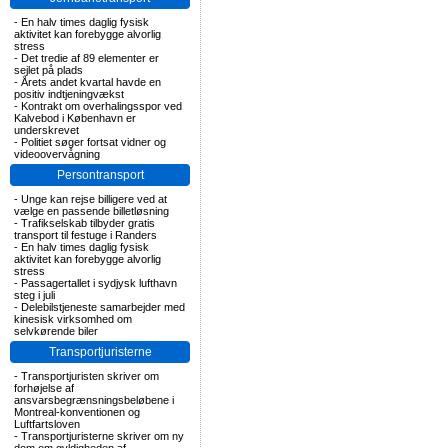
-
En halv times daglig fysisk
aktivitet kan forebygge alvorlig
stress
-
Det tredie af 89 elementer er
sejlet på plads
-
Årets andet kvartal havde en
positiv indtjeningvækst
-
Kontrakt om overhalingsspor ved
Kalvebod i København er
underskrevet
-
Politiet søger fortsat vidner og
videoovervågning
Persontransport
-
Unge kan rejse billigere ved at
vælge en passende billetløsning
-
Trafikselskab tilbyder gratis
transport til festuge i Randers
-
En halv times daglig fysisk
aktivitet kan forebygge alvorlig
stress
-
Passagertallet i sydjysk lufthavn
steg i juli
-
Delebilstjeneste samarbejder med
kinesisk virksomhed om
selvkørende biler
Transportjuristerne
-
Transportjuristen skriver om
forhøjelse af
ansvarsbegrænsningsbeløbene i
Montreal-konventionen og
Luftfartsloven
-
Transportjuristerne skriver om ny