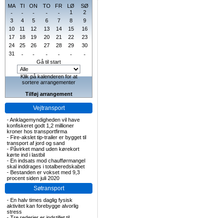
MA
TI
ON
TO
FR
LØ
SØ
1
2
-
-
-
-
-
3
4
5
6
7
8
9
10
11
12
13
14
15
16
17
18
19
20
21
22
23
24
25
26
27
28
29
30
31
-
-
-
-
-
-
Gå til start
Klik på kalenderen for at
sortere arrangementer
Tilføj arrangement
Vejtransport
-
Anklagemyndigheden vil have
konfiskeret godt 1,2 millioner
kroner hos transportfirma
-
Fire-akslet tip-trailer er bygget til
transport af jord og sand
-
Påvirket mand uden kørekort
kørte ind i lastbil
-
En indsats mod chaufførmangel
skal inddrages i totalberedskabet
-
Bestanden er vokset med 9,3
procent siden juli 2020
Søtransport
-
En halv times daglig fysisk
aktivitet kan forebygge alvorlig
stress
-
Tre rederier er indstillet til