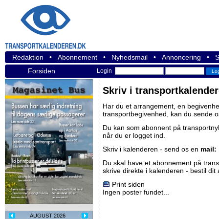
Redaktion
•
Abonnement
•
Nyhedsmail
•
Annoncering
•
S
Forsiden
Login
Skriv i transportkalende
Har du et arrangement, en begivenhed
transportbegivenhed, kan du sende o
Du kan som abonnent på
transportn
når du er logget ind.
Skriv i kalenderen - send os en
mail:
Du skal have et abonnement på
tran
skrive direkte i kalenderen -
bestil di
Print siden
Ingen poster fundet...
AUGUST 2026