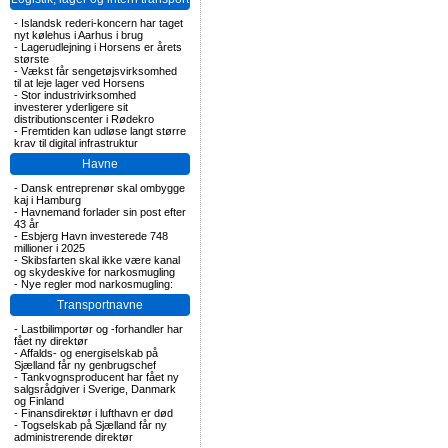
-
Islandsk rederi-koncern har taget
nyt kølehus i Aarhus i brug
-
Lagerudlejning i Horsens er årets
største
-
Vækst får sengetøjsvirksomhed
til at leje lager ved Horsens
-
Stor industrivirksomhed
investerer yderligere sit
distributionscenter i Rødekro
-
Fremtiden kan udløse langt større
krav til digital infrastruktur
Havne
-
Dansk entreprenør skal ombygge
kaj i Hamburg
-
Havnemand forlader sin post efter
43 år
-
Esbjerg Havn investerede 748
millioner i 2025
-
Skibsfarten skal ikke være kanal
og skydeskive for narkosmugling
-
Nye regler mod narkosmugling:
Transportnavne
-
Lastbilimportør og -forhandler har
fået ny direktør
-
Affalds- og energiselskab på
Sjælland får ny genbrugschef
-
Tankvognsproducent har fået ny
salgsrådgiver i Sverige, Danmark
og Finland
-
Finansdirektør i lufthavn er død
-
Togselskab på Sjælland får ny
administrerende direktør