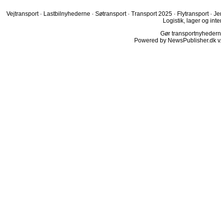
Vejtransport
·
Lastbilnyhederne
·
Søtransport
·
Transport 2025
·
Flytransport
·
Je
Logistik, lager og inte
Gør transportnyhederne.
Powered by NewsPublisher.dk v