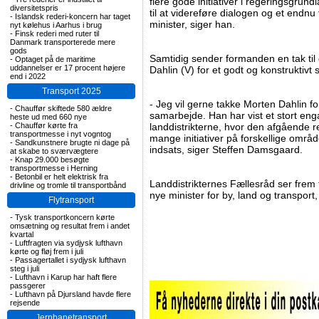
flere gode initiativer i regeringsgrun
diversitetspris
til at videreføre dialogen og et end
-
Islandsk rederi-koncern har taget
minister, siger han.
nyt kølehus i Aarhus i brug
-
Finsk rederi med ruter til
Danmark transporterede mere
gods
Samtidig sender formanden en tak til
-
Optaget på de maritime
uddannelser er 17 procent højere
Dahlin (V) for et godt og konstruktivt
end i 2022
Transport 2025
- Jeg vil gerne takke Morten Dahlin for
-
Chauffør skiftede 580 ældre
samarbejde. Han har vist et stort eng
heste ud med 660 nye
-
Chauffør kørte fra
landdistrikterne, hvor den afgående r
transportmesse i nyt vogntog
mange initiativer på forskellige område
-
Sandkunstnere brugte ni dage på
indsats, siger Steffen Damsgaard.
at skabe to sværvægtere
-
Knap 29.000 besøgte
transportmesse i Herning
-
Betonbil er helt elektrisk fra
Landdistrikternes Fællesråd ser frem
drivline og tromle til transportbånd
nye minister for by, land og transport
Flytransport
-
Tysk transportkoncern kørte
omsætning og resultat frem i andet
kvartal
-
Luftfragten via sydjysk lufthavn
kørte og fløj frem i juli
-
Passagertallet i sydjysk lufthavn
steg i juli
-
Lufthavn i Karup har haft flere
passgerer
-
Lufthavn på Djursland havde flere
rejsende
Jernbanetransport