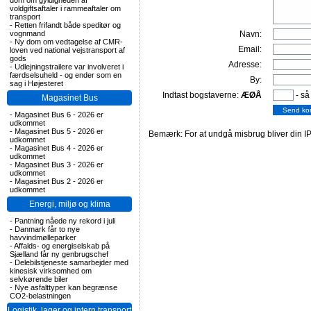
dom om gyldigheden af
voldgiftsaftaler i rammeaftaler om
transport
-
Retten frifandt både speditør og
vognmand
Navn:
-
Ny dom om vedtagelse af CMR-
Email:
loven ved national vejstransport af
gods
Adresse:
-
Udlejningstrailere var involveret i
færdselsuheld - og ender som en
By:
sag i Højesteret
Indtast bogstaverne:
ÆØÅ
- så
Magasinet Bus
-
Magasinet Bus 6 - 2026 er
udkommet
-
Magasinet Bus 5 - 2026 er
Bemærk: For at undgå misbrug bliver din IP
udkommet
-
Magasinet Bus 4 - 2026 er
udkommet
-
Magasinet Bus 3 - 2026 er
udkommet
-
Magasinet Bus 2 - 2026 er
udkommet
Energi, miljø og klima
-
Pantning nåede ny rekord i juli
-
Danmark får to nye
havvindmølleparker
-
Affalds- og energiselskab på
Sjælland får ny genbrugschef
-
Delebilstjeneste samarbejder med
kinesisk virksomhed om
selvkørende biler
-
Nye asfalttyper kan begrænse
CO2-belastningen
Logistik, lager og intern transport