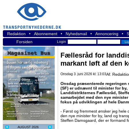
Redaktion
•
Abonnement
•
Nyhedsmail
•
Annoncering
•
S
Forsiden
Login
Fællesråd for landdis
markant løft af den ko
Onsdag 3. juni 2026 kl: 13:03
Af:
Redakti
Onsdag præsenterede regeringen s
(SF) er udnævnt til minister for by
Landdistrikternes Fællesråd, Steff
samarbejdet med den nye minister o
fokus på udviklingen af hele Danm
- Først og fremmest ønsker jeg hele d
den nye minister for by, land og transp
Steffen Damsgaard, der er formand fo
AUGUST 2026