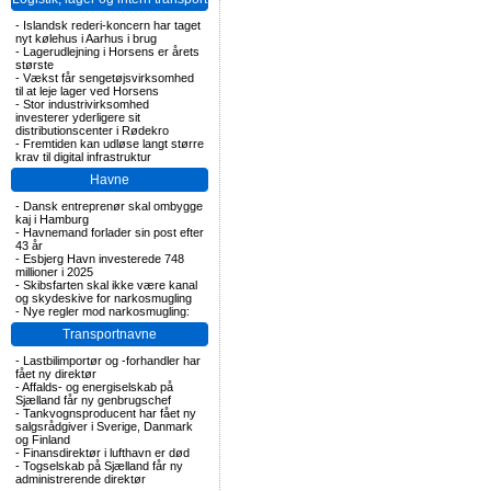
-
Islandsk rederi-koncern har taget
nyt kølehus i Aarhus i brug
-
Lagerudlejning i Horsens er årets
største
-
Vækst får sengetøjsvirksomhed
til at leje lager ved Horsens
-
Stor industrivirksomhed
investerer yderligere sit
distributionscenter i Rødekro
-
Fremtiden kan udløse langt større
krav til digital infrastruktur
Havne
-
Dansk entreprenør skal ombygge
kaj i Hamburg
-
Havnemand forlader sin post efter
43 år
-
Esbjerg Havn investerede 748
millioner i 2025
-
Skibsfarten skal ikke være kanal
og skydeskive for narkosmugling
-
Nye regler mod narkosmugling:
Transportnavne
-
Lastbilimportør og -forhandler har
fået ny direktør
-
Affalds- og energiselskab på
Sjælland får ny genbrugschef
-
Tankvognsproducent har fået ny
salgsrådgiver i Sverige, Danmark
og Finland
-
Finansdirektør i lufthavn er død
-
Togselskab på Sjælland får ny
administrerende direktør