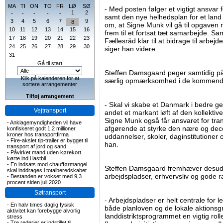
MA
TI
ON
TO
FR
LØ
SØ
- Med posten følger et vigtigt ansvar f
1
2
-
-
-
-
-
samt den nye helhedsplan for et land 
3
4
5
6
7
9
8
om, at Signe Munk vil gå til opgaven
10
11
12
13
14
15
16
frem til et fortsat tæt samarbejde. Sa
17
18
19
20
21
22
23
Fællesråd klar til at bidrage til arb
24
25
26
27
28
29
30
siger han videre.
31
-
-
-
-
-
-
Gå til start
Steffen Damsgaard peger samtidig p
Klik på kalenderen for at
særlig opmærksomhed i de kommend
sortere arrangementer
Tilføj arrangement
- Skal vi skabe et Danmark i bedre ge
Vejtransport
andet et markant løft af den kollektive
Signe Munk også får ansvaret for tra
-
Anklagemyndigheden vil have
afgørende at styrke den nære og dece
konfiskeret godt 1,2 millioner
kroner hos transportfirma
uddannelser, skoler, daginstitutioner o
-
Fire-akslet tip-trailer er bygget til
han.
transport af jord og sand
-
Påvirket mand uden kørekort
kørte ind i lastbil
-
En indsats mod chaufførmangel
Steffen Damsgaard fremhæver desude
skal inddrages i totalberedskabet
arbejdspladser, erhvervsliv og gode r
-
Bestanden er vokset med 9,3
procent siden juli 2020
Søtransport
- Arbejdspladser er helt centrale for 
-
En halv times daglig fysisk
både planloven og de lokale aktions
aktivitet kan forebygge alvorlig
landdistriktsprogrammet en vigtig rol
stress
-
Tre rederier er indstillet til