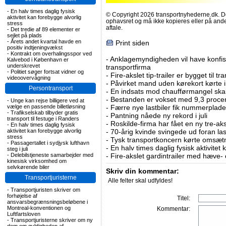
-
En halv times daglig fysisk
© Copyright 2026 transportnyhederne.dk. Den
aktivitet kan forebygge alvorlig
ophavsret og må ikke kopieres eller på an
stress
aftale.
-
Det tredie af 89 elementer er
sejlet på plads
-
Årets andet kvartal havde en
Print siden
positiv indtjeningvækst
-
Kontrakt om overhalingsspor ved
-
Anklagemyndigheden vil have konfisk
Kalvebod i København er
underskrevet
transportfirma
-
Politiet søger fortsat vidner og
-
Fire-akslet tip-trailer er bygget til t
videoovervågning
-
Påvirket mand uden kørekort kørte in
Persontransport
-
En indsats mod chaufførmangel skal
-
Bestanden er vokset med 9,3 procent
-
Unge kan rejse billigere ved at
vælge en passende billetløsning
-
Færre nye lastbiler fik nummerplader 
-
Trafikselskab tilbyder gratis
-
Pantning nåede ny rekord i juli
transport til festuge i Randers
-
Roskilde-firma har fået en ny tre-aksl
-
En halv times daglig fysisk
aktivitet kan forebygge alvorlig
-
70-årig kvinde svingede ud foran las
stress
-
Tysk transportkoncern kørte omsætni
-
Passagertallet i sydjysk lufthavn
-
En halv times daglig fysisk aktivitet
steg i juli
-
Delebilstjeneste samarbejder med
-
Fire-akslet gardintrailer med hæve-
kinesisk virksomhed om
selvkørende biler
Skriv din kommentar:
Transportjuristerne
Alle felter skal udfyldes!
-
Transportjuristen skriver om
forhøjelse af
Titel:
ansvarsbegrænsningsbeløbene i
Montreal-konventionen og
Kommentar:
Luftfartsloven
-
Transportjuristerne skriver om ny