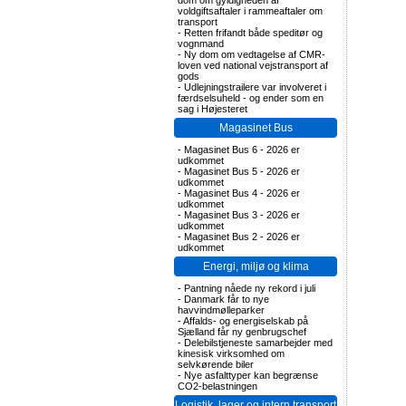
dom om gyldigheden af
voldgiftsaftaler i rammeaftaler om
transport
-
Retten frifandt både speditør og
vognmand
-
Ny dom om vedtagelse af CMR-
loven ved national vejstransport af
gods
-
Udlejningstrailere var involveret i
færdselsuheld - og ender som en
sag i Højesteret
Magasinet Bus
-
Magasinet Bus 6 - 2026 er
udkommet
-
Magasinet Bus 5 - 2026 er
udkommet
-
Magasinet Bus 4 - 2026 er
udkommet
-
Magasinet Bus 3 - 2026 er
udkommet
-
Magasinet Bus 2 - 2026 er
udkommet
Energi, miljø og klima
-
Pantning nåede ny rekord i juli
-
Danmark får to nye
havvindmølleparker
-
Affalds- og energiselskab på
Sjælland får ny genbrugschef
-
Delebilstjeneste samarbejder med
kinesisk virksomhed om
selvkørende biler
-
Nye asfalttyper kan begrænse
CO2-belastningen
Logistik, lager og intern transport