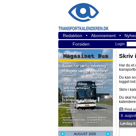
Redaktion
•
Abonnement
•
Nyhed
Forsiden
Login
Skriv 
Har du et
transport
Du kan s
logget ind
Skriv i ka
Du skal h
kalendere
Print s
8. augus
Lørdag 8
AUGUST 2026