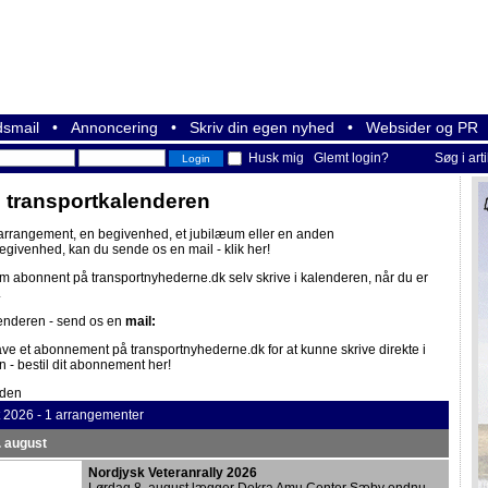
smail
•
Annoncering
•
Skriv din egen nyhed
•
Websider og PR
Husk mig
Glemt login?
Søg i art
i transportkalenderen
 arrangement, en begivenhed, et jubilæum eller en anden
begivenhed, kan du sende os en mail -
klik her!
om abonnent på
transportnyhederne.dk
selv skrive i kalenderen, når du er
.
lenderen - send os en
mail:
ave et abonnement på
transportnyhederne.dk
for at kunne skrive direkte i
n -
bestil dit abonnement her!
iden
t 2026 - 1 arrangementer
. august
Nordjysk Veteranrally 2026