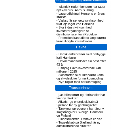
-
Islandsk rederi-koncern har taget
nyt kølehus i Aarhus i brug
-
Lagerudlejning i Horsens er årets
største
-
Vækst får sengetøjsvirksomhed
til at leje lager ved Horsens
-
Stor industrivirksomhed
investerer yderligere sit
distributionscenter i Rødekro
-
Fremtiden kan udløse langt større
krav til digital infrastruktur
Havne
-
Dansk entreprenør skal ombygge
kaj i Hamburg
-
Havnemand forlader sin post efter
43 år
-
Esbjerg Havn investerede 748
millioner i 2025
-
Skibsfarten skal ikke være kanal
og skydeskive for narkosmugling
-
Nye regler mod narkosmugling:
Transportnavne
-
Lastbilimportør og -forhandler har
fået ny direktør
-
Affalds- og energiselskab på
Sjælland får ny genbrugschef
-
Tankvognsproducent har fået ny
salgsrådgiver i Sverige, Danmark
og Finland
-
Finansdirektør i lufthavn er død
-
Togselskab på Sjælland får ny
administrerende direktør