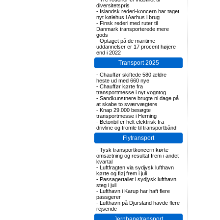
diversitetspris
-
Islandsk rederi-koncern har taget
nyt kølehus i Aarhus i brug
-
Finsk rederi med ruter til
Danmark transporterede mere
gods
-
Optaget på de maritime
uddannelser er 17 procent højere
end i 2022
Transport 2025
-
Chauffør skiftede 580 ældre
heste ud med 660 nye
-
Chauffør kørte fra
transportmesse i nyt vogntog
-
Sandkunstnere brugte ni dage på
at skabe to sværvægtere
-
Knap 29.000 besøgte
transportmesse i Herning
-
Betonbil er helt elektrisk fra
drivline og tromle til transportbånd
Flytransport
-
Tysk transportkoncern kørte
omsætning og resultat frem i andet
kvartal
-
Luftfragten via sydjysk lufthavn
kørte og fløj frem i juli
-
Passagertallet i sydjysk lufthavn
steg i juli
-
Lufthavn i Karup har haft flere
passgerer
-
Lufthavn på Djursland havde flere
rejsende
Jernbanetransport