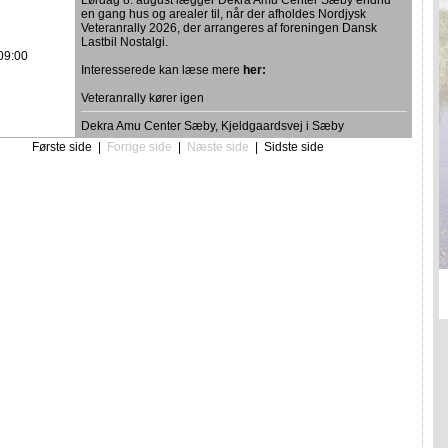
Lørdag 8. august lægger Dekra Amu Center Sæby endnu
en gang hus og arealer til, når der afholdes Nordjysk
Veteranrally 2026, der arrangeres af foreningen Dansk
Lastbil Nostalgi.
09:00
Interesserede kan læse mere
her:
Veteranrally kører igen
Dekra Amu Center Sæby, Kjeldgaardsvej i Sæby
Første side
|
Forrige side
|
Næste side
|
Sidste side