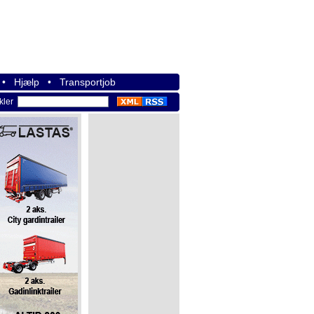
•
Hjælp
•
Transportjob
ikler