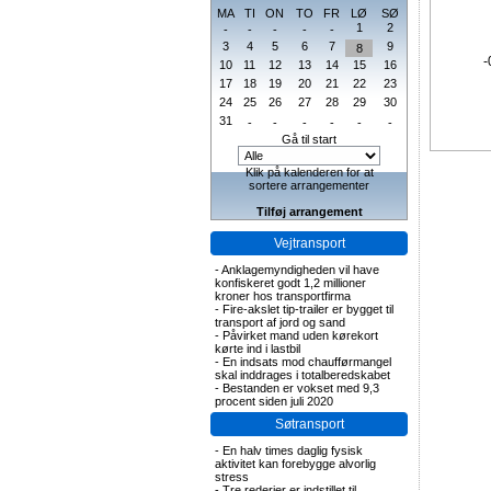
MA
TI
ON
TO
FR
LØ
SØ
1
2
-
-
-
-
-
3
4
5
6
7
9
8
-
10
11
12
13
14
15
16
17
18
19
20
21
22
23
24
25
26
27
28
29
30
31
-
-
-
-
-
-
Gå til start
Klik på kalenderen for at
sortere arrangementer
Tilføj arrangement
Vejtransport
-
Anklagemyndigheden vil have
konfiskeret godt 1,2 millioner
kroner hos transportfirma
-
Fire-akslet tip-trailer er bygget til
transport af jord og sand
-
Påvirket mand uden kørekort
kørte ind i lastbil
-
En indsats mod chaufførmangel
skal inddrages i totalberedskabet
-
Bestanden er vokset med 9,3
procent siden juli 2020
Søtransport
-
En halv times daglig fysisk
aktivitet kan forebygge alvorlig
stress
-
Tre rederier er indstillet til