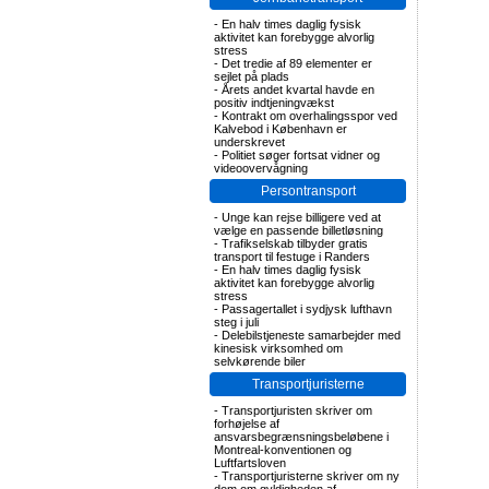
-
En halv times daglig fysisk
aktivitet kan forebygge alvorlig
stress
-
Det tredie af 89 elementer er
sejlet på plads
-
Årets andet kvartal havde en
positiv indtjeningvækst
-
Kontrakt om overhalingsspor ved
Kalvebod i København er
underskrevet
-
Politiet søger fortsat vidner og
videoovervågning
Persontransport
-
Unge kan rejse billigere ved at
vælge en passende billetløsning
-
Trafikselskab tilbyder gratis
transport til festuge i Randers
-
En halv times daglig fysisk
aktivitet kan forebygge alvorlig
stress
-
Passagertallet i sydjysk lufthavn
steg i juli
-
Delebilstjeneste samarbejder med
kinesisk virksomhed om
selvkørende biler
Transportjuristerne
-
Transportjuristen skriver om
forhøjelse af
ansvarsbegrænsningsbeløbene i
Montreal-konventionen og
Luftfartsloven
-
Transportjuristerne skriver om ny