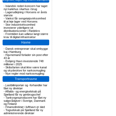
-
Islandsk rederi-koncern har taget
nyt kølehus i Aarhus i brug
-
Lagerudlejning i Horsens er årets
største
-
Vækst får sengetøjsvirksomhed
til at leje lager ved Horsens
-
Stor industrivirksomhed
investerer yderligere sit
distributionscenter i Rødekro
-
Fremtiden kan udløse langt større
krav til digital infrastruktur
Havne
-
Dansk entreprenør skal ombygge
kaj i Hamburg
-
Havnemand forlader sin post efter
43 år
-
Esbjerg Havn investerede 748
millioner i 2025
-
Skibsfarten skal ikke være kanal
og skydeskive for narkosmugling
-
Nye regler mod narkosmugling:
Transportnavne
-
Lastbilimportør og -forhandler har
fået ny direktør
-
Affalds- og energiselskab på
Sjælland får ny genbrugschef
-
Tankvognsproducent har fået ny
salgsrådgiver i Sverige, Danmark
og Finland
-
Finansdirektør i lufthavn er død
-
Togselskab på Sjælland får ny
administrerende direktør