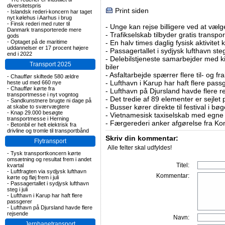
diversitetspris
Print siden
-
Islandsk rederi-koncern har taget
nyt kølehus i Aarhus i brug
-
Finsk rederi med ruter til
-
Unge kan rejse billigere ved at vælg
Danmark transporterede mere
-
Trafikselskab tilbyder gratis transpor
gods
-
Optaget på de maritime
-
En halv times daglig fysisk aktivitet
uddannelser er 17 procent højere
-
Passagertallet i sydjysk lufthavn steg 
end i 2022
-
Delebilstjeneste samarbejder med 
Transport 2025
biler
-
Asfaltarbejde spærrer flere til- og 
-
Chauffør skiftede 580 ældre
-
Lufthavn i Karup har haft flere pass
heste ud med 660 nye
-
Chauffør kørte fra
-
Lufthavn på Djursland havde flere r
transportmesse i nyt vogntog
-
Det tredie af 89 elementer er sejlet 
-
Sandkunstnere brugte ni dage på
-
Busser kører direkte til festival i 
at skabe to sværvægtere
-
Knap 29.000 besøgte
-
Vietnamesisk taxiselskab med egne e
transportmesse i Herning
-
Færgerederi anker afgørelse fra Ko
-
Betonbil er helt elektrisk fra
drivline og tromle til transportbånd
Skriv din kommentar:
Flytransport
Alle felter skal udfyldes!
-
Tysk transportkoncern kørte
omsætning og resultat frem i andet
Titel:
kvartal
-
Luftfragten via sydjysk lufthavn
Kommentar:
kørte og fløj frem i juli
-
Passagertallet i sydjysk lufthavn
steg i juli
-
Lufthavn i Karup har haft flere
passgerer
-
Lufthavn på Djursland havde flere
rejsende
Navn:
Jernbanetransport