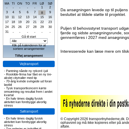
MA
TI
ON
TO
FR
LØ
SØ
1
2
-
-
-
-
-
Da ansøgningen levede op til puljens 
3
4
5
6
7
9
8
besluttet at tildele støtte til projektet.
10
11
12
13
14
15
16
17
18
19
20
21
22
23
24
25
26
27
28
29
30
Puljen til behovsstyret transport udgø
31
-
-
-
-
-
-
fjerde og sidste ansøgningsrunde, som
Gå til start
gennemføres i 2027 med ansøgningsfr
Klik på kalenderen for at
sortere arrangementer
Interesserede kan læse mere om tils
Tilføj arrangement
Vejtransport
-
Pantning nåede ny rekord i juli
-
Roskilde-firma har fået en ny tre-
akslet citytrailer med tip
-
70-årig kvinde svingede ud foran
lastbil
-
Tysk transportkoncern kørte
omsætning og resultat frem i andet
kvartal
-
En halv times daglig fysisk
aktivitet kan forebygge alvorlig
stress
Søtransport
-
En halv times daglig fysisk
© Copyright 2026 transportnyhederne.dk. Den
aktivitet kan forebygge alvorlig
ophavsret og må ikke kopieres eller på an
stress
aftale.
-
Tre rederier er indstillet til