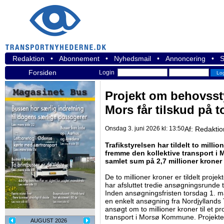
Redaktion
•
Abonnement
•
Nyhedsmail
•
Annoncering
•
S
Forsiden
Login
Projekt om behovssty
Mors får tilskud på t
Onsdag 3. juni 2026 kl: 13:50
Af:
Redakti
Trafikstyrelsen har tildelt to million
fremme den kollektive transport i
samlet sum på 2,7 millioner kroner
De to millioner kroner er tildelt projek
har afsluttet tredie ansøgningsrunde ti
Inden ansøgningsfristen torsdag 1. m
en enkelt ansøgning fra Nordjyllands 
ansøgt om to millioner kroner til et pr
transport i Morsø Kommune. Projektet
AUGUST 2026