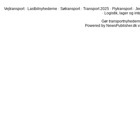
Vejtransport
·
Lastbilnyhederne
·
Søtransport
·
Transport 2025
·
Flytransport
·
Je
·
Logistik, lager og int
Gør transportnyhederne.
Powered by NewsPublisher.dk v