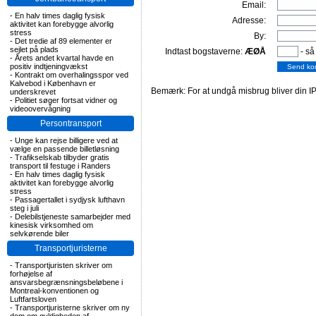
Email:
-
En halv times daglig fysisk
Adresse:
aktivitet kan forebygge alvorlig
stress
By:
-
Det tredie af 89 elementer er
sejlet på plads
Indtast bogstaverne:
ÆØÅ
- så
-
Årets andet kvartal havde en
positiv indtjeningvækst
-
Kontrakt om overhalingsspor ved
Kalvebod i København er
Bemærk: For at undgå misbrug bliver din IP
underskrevet
-
Politiet søger fortsat vidner og
videoovervågning
Persontransport
-
Unge kan rejse billigere ved at
vælge en passende billetløsning
-
Trafikselskab tilbyder gratis
transport til festuge i Randers
-
En halv times daglig fysisk
aktivitet kan forebygge alvorlig
stress
-
Passagertallet i sydjysk lufthavn
steg i juli
-
Delebilstjeneste samarbejder med
kinesisk virksomhed om
selvkørende biler
Transportjuristerne
-
Transportjuristen skriver om
forhøjelse af
ansvarsbegrænsningsbeløbene i
Montreal-konventionen og
Luftfartsloven
-
Transportjuristerne skriver om ny