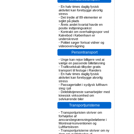
-
En halv times daglig fysisk
aktivitet kan forebygge alvorlig
stress
-
Det tredie af 89 elementer er
sejlet på plads
-
Årets andet kvartal havde en
positiv indtjeningvækst
-
Kontrakt om overhalingsspor ved
Kalvebod i København er
underskrevet
-
Politiet søger fortsat vidner og
videoovervågning
Persontransport
-
Unge kan rejse billigere ved at
vælge en passende billetløsning
-
Trafikselskab tilbyder gratis
transport til festuge i Randers
-
En halv times daglig fysisk
aktivitet kan forebygge alvorlig
stress
-
Passagertallet i sydjysk lufthavn
steg i juli
-
Delebilstjeneste samarbejder med
kinesisk virksomhed om
selvkørende biler
Transportjuristerne
-
Transportjuristen skriver om
forhøjelse af
ansvarsbegrænsningsbeløbene i
Montreal-konventionen og
Luftfartsloven
-
Transportjuristerne skriver om ny