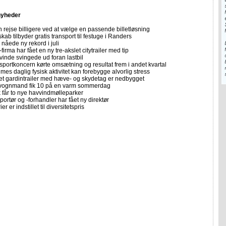
nyheder
 rejse billigere ved at vælge en passende billetløsning
skab tilbyder gratis transport til festuge i Randers
nåede ny rekord i juli
firma har fået en ny tre-akslet citytrailer med tip
vinde svingede ud foran lastbil
sportkoncern kørte omsætning og resultat frem i andet kvartal
imes daglig fysisk aktivitet kan forebygge alvorlig stress
let gardintrailer med hæve- og skydetag er nedbygget
vognmand fik 10 på en varm sommerdag
får to nye havvindmølleparker
portør og -forhandler har fået ny direktør
er er indstillet til diversitetspris