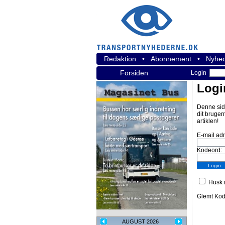
Redaktion
•
Abonnement
•
Nyhed
Forsiden
Login
Logi
Denne sid
dit bruger
artiklen!
E-mail ad
Kodeord:
Husk m
Glemt Ko
AUGUST 2026