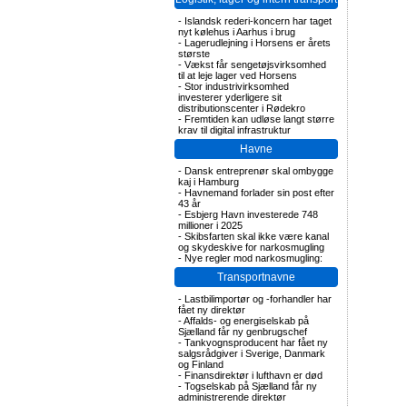
-
Islandsk rederi-koncern har taget
nyt kølehus i Aarhus i brug
-
Lagerudlejning i Horsens er årets
største
-
Vækst får sengetøjsvirksomhed
til at leje lager ved Horsens
-
Stor industrivirksomhed
investerer yderligere sit
distributionscenter i Rødekro
-
Fremtiden kan udløse langt større
krav til digital infrastruktur
Havne
-
Dansk entreprenør skal ombygge
kaj i Hamburg
-
Havnemand forlader sin post efter
43 år
-
Esbjerg Havn investerede 748
millioner i 2025
-
Skibsfarten skal ikke være kanal
og skydeskive for narkosmugling
-
Nye regler mod narkosmugling:
Transportnavne
-
Lastbilimportør og -forhandler har
fået ny direktør
-
Affalds- og energiselskab på
Sjælland får ny genbrugschef
-
Tankvognsproducent har fået ny
salgsrådgiver i Sverige, Danmark
og Finland
-
Finansdirektør i lufthavn er død
-
Togselskab på Sjælland får ny
administrerende direktør