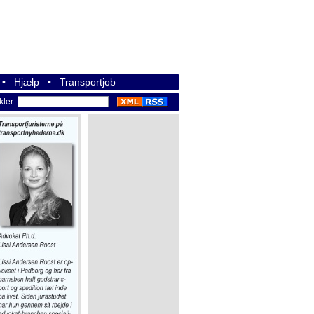
•
Hjælp
•
Transportjob
ikler