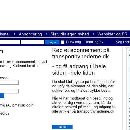
smail
•
Annoncering
•
Skriv din egen nyhed
•
Websider og PR
Husk mig
Glemt login?
Søg i art
n
Køb et abonnement på
transportnyhederne.dk
e kræver abonnement, indtast
- og få adgang til hele
navn og Kodeord for at se
siden - hele tiden
resse:
Du skal blot trykke på bestil nedenfor
og udfylde skemaet på den side, der
dukker op, og til sidst trykke bestil.
Når vi har modtaget din bestilling og
aktiveret dig i vores system, får du
ig (Automatisk login)
direkte besked på mail - og adgang til
alle artikler på transportnyhederne.dk.
deord?