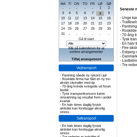
MA
TI
ON
TO
FR
LØ
SØ
1
2
-
-
-
-
-
Seneste 
3
4
5
6
7
9
8
-
Unge kan
10
11
12
13
14
15
16
-
Trafiksel
17
18
19
20
21
22
23
-
Pantning 
24
25
26
27
28
29
30
-
Roskilde-
31
-
-
-
-
-
-
-
70-årig k
Gå til start
-
Tysk tran
-
En halv t
-
Fire-aks
Klik på kalenderen for at
sortere arrangementer
-
Esbjerg-
-
Danmark 
Tilføj arrangement
-
Lastbilim
-
Tre rederi
Vejtransport
-
Pantning nåede ny rekord i juli
-
Roskilde-firma har fået en ny tre-
akslet citytrailer med tip
-
70-årig kvinde svingede ud foran
lastbil
-
Tysk transportkoncern kørte
omsætning og resultat frem i andet
kvartal
-
En halv times daglig fysisk
aktivitet kan forebygge alvorlig
stress
Søtransport
-
En halv times daglig fysisk
aktivitet kan forebygge alvorlig
stress
-
Tre rederier er indstillet til