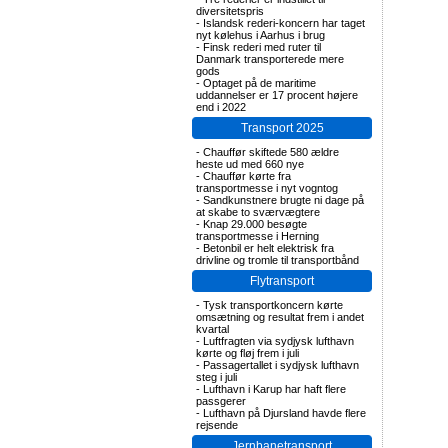
diversitetspris
-
Islandsk rederi-koncern har taget
nyt kølehus i Aarhus i brug
-
Finsk rederi med ruter til
Danmark transporterede mere
gods
-
Optaget på de maritime
uddannelser er 17 procent højere
end i 2022
Transport 2025
-
Chauffør skiftede 580 ældre
heste ud med 660 nye
-
Chauffør kørte fra
transportmesse i nyt vogntog
-
Sandkunstnere brugte ni dage på
at skabe to sværvægtere
-
Knap 29.000 besøgte
transportmesse i Herning
-
Betonbil er helt elektrisk fra
drivline og tromle til transportbånd
Flytransport
-
Tysk transportkoncern kørte
omsætning og resultat frem i andet
kvartal
-
Luftfragten via sydjysk lufthavn
kørte og fløj frem i juli
-
Passagertallet i sydjysk lufthavn
steg i juli
-
Lufthavn i Karup har haft flere
passgerer
-
Lufthavn på Djursland havde flere
rejsende
Jernbanetransport