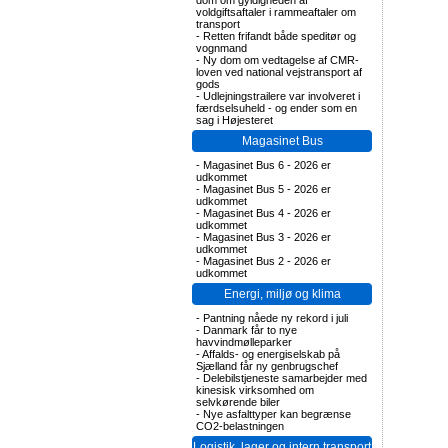
dom om gyldigheden af
voldgiftsaftaler i rammeaftaler om
transport
-
Retten frifandt både speditør og
vognmand
-
Ny dom om vedtagelse af CMR-
loven ved national vejstransport af
gods
-
Udlejningstrailere var involveret i
færdselsuheld - og ender som en
sag i Højesteret
Magasinet Bus
-
Magasinet Bus 6 - 2026 er
udkommet
-
Magasinet Bus 5 - 2026 er
udkommet
-
Magasinet Bus 4 - 2026 er
udkommet
-
Magasinet Bus 3 - 2026 er
udkommet
-
Magasinet Bus 2 - 2026 er
udkommet
Energi, miljø og klima
-
Pantning nåede ny rekord i juli
-
Danmark får to nye
havvindmølleparker
-
Affalds- og energiselskab på
Sjælland får ny genbrugschef
-
Delebilstjeneste samarbejder med
kinesisk virksomhed om
selvkørende biler
-
Nye asfalttyper kan begrænse
CO2-belastningen
Logistik, lager og intern transport